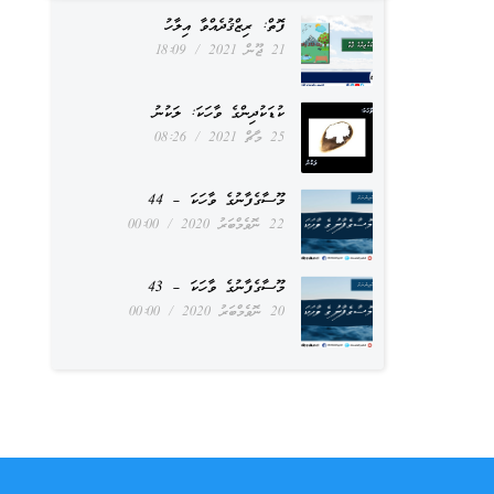
ފޮތް: ރިޒްޤުދެއްވާ އިލާހު
21 ޖޫން 2021
18:09
ކުޑަކުދިންގެ ވާހަކަ: ލަކުނު
25 މާޗް 2021
08:26
މޫސާގެފާނުގެ ވާހަކަ – 44
22 ނޮވެމްބަރު 2020
00:00
މޫސާގެފާނުގެ ވާހަކަ – 43
20 ނޮވެމްބަރު 2020
00:00