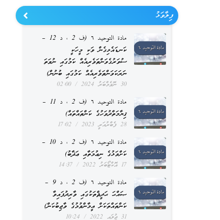
ފިލާވަޅު
مادة التوحيد ٦ (ف 2 ، د 12 –
ކަނޑައެޅިގެން ވަކި މީހަކީ
ސުވަރުގެވަންތަވެރިއެއް ކަމުގައި ނުވަތަ
ނަރަކަވަންތަވެރިއެއް ކަމުގައި ބުނުން)
30 ނޮވެމްބަރު 2024
02:00
مادة التوحيد ٦ (ف 2 ، د 11 –
ޤިޔާމަތްދުވަހުގެ ކަންތައްތައް)
28 ފެބްރުއަރީ 2023
17:02
مادة التوحيد ٦ (ف 2 ، د 10 –
ކަށްވަޅުގެ ނިޢުމަތާއި ޢަޛާބު)
17 އޮކްޓޯބަރު 2022
14:37
مادة التوحيد ٦ (ف 2 ، د 9 –
ޞައްޙަ ޙަދީޘްތަކުގައި ވާރިދުފައިވާ
ކަންތައްތަކަށް އީމާންވުމުގެ ވާޖިބުކަން)
31 ޖުލައި 2022
10:24