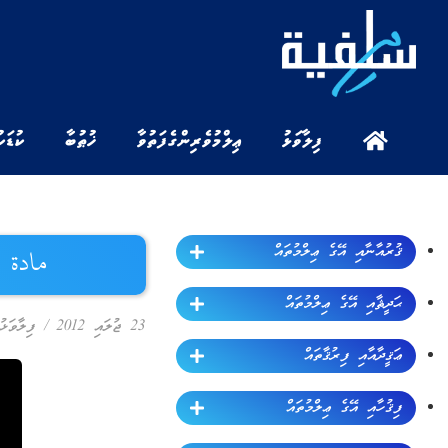
ފިލާވަޅު
ޢިލްމުވެރިންގެ ފަތުވާ
ޚުޠުބާ
ކުޑަކ
ޤުރުއާނާއި އޭގެ ޢިލްމުތައް
مادة التوحيد ٣ – ފު
ޙަދީޘާއި އޭގެ ޢިލްމުތައް
23 ޖުލައި 2012
/
ފިލާވަޅު
ޢަޤީދާއާއި ފިރުޤާތައް
ފިޤުހާއި އޭގެ ޢިލްމުތައް