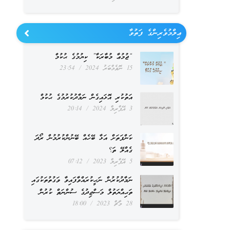
ޢިލްމުވެރިންގެ ފަތުވާ
“ޖުމުޢާ މުބާރަކާ” ކިޔުމުގެ ޙުކުމް
15 ނޮވެމްބަރު 2024
23:54
އަތުކުރި އޮޅައިގެން ނަމާދުކުރުމުގެ ޙުކުމް
3 އޭޕްރިލް 2024
20:14
ކަންފަތަށް އަޅާ ބޭހެއް ބޭނުންކުރުމުން ރޯދަ
ގެއްލޭ ތަ؟
5 އޭޕްރިލް 2023
07:12
ނަމާދުކުރުން ނަހީކުރައްވާފައިވާ ވަގުތުތަކުގައި
ތަޙިއްޔަތުލް މަސްޖިދުގެ ސުންނަތް ކުރުން
28 މާޗް 2023
18:00