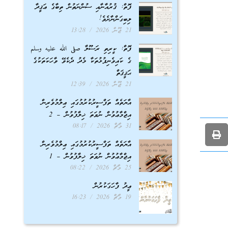
ފޮތް: ޤުރުއާނާއި ސުންނަތުން ތިބާގެ ޢަޤީދާ
ލިބިގަންނާށެވެ!
21 ޖޫން 2026
13:28
ފޮތް: ކީރިތި ރަސޫލާ صلى الله عليه وسلم
ގެ ކައިވެނިފުޅުތަކާ މެދު ދެކެވޭ ވާހަކަތަކުގެ
ޙަޤީޤަތް
21 ޖޫން 2026
12:39
އާޔަތެއް ތަފްސީރުކުރުމުގައި ޢިލްމުވެރިން
އިޖްމާޢުވުން ނުވަތަ ޚިލާފުވުން – 2
31 މާޗް 2026
08:17
އާޔަތެއް ތަފްސީރުކުރުމުގައި ޢިލްމުވެރިން
އިޖްމާޢުވުން ނުވަތަ ޚިލާފުވުން – 1
25 މާޗް 2026
08:22
ޢީދު ފާހަގަކުރުން
19 މާޗް 2026
16:23