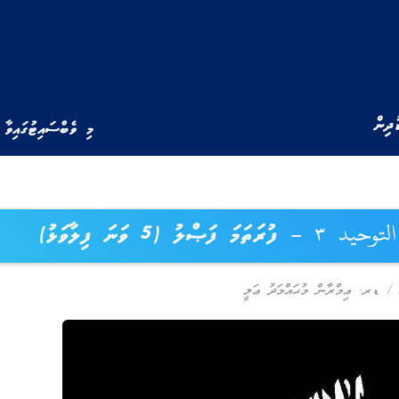
ުދިން
މި ވެބްސައިޓުގައިވާ 
ރަތަމަ ފަޞްލު (5 ވަނަ ފިލާވަޅު)
/
ޑރ. ޢިމްރާން މުޙައްމަދު ޢަލީ