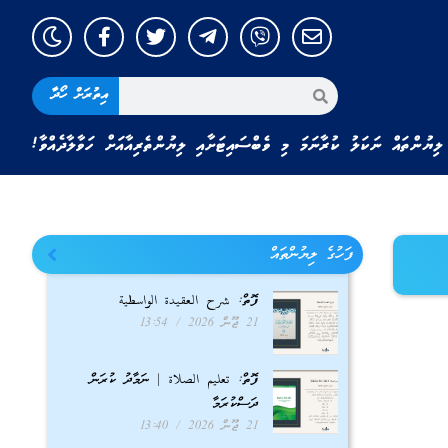
އިތުރަށް ހޯދާ
ލިޔުންތައް ނަކަލު ކުރާނަމަ މި ވެބްސައިޓަށާއި ލިޔުންތެރިއާއަށް ހަވާލާދެއްވާ!
ފަހުގެ ލިޔުންތައް
ފޮތް: شرح العقيدة الواسطية
21 ޖޫން 2026
13:54
ފޮތް: تعليم الصلاة | ނަމާދު ކުރަން
ދަސްކުރަމާ
21 ޖޫން 2026
13:40