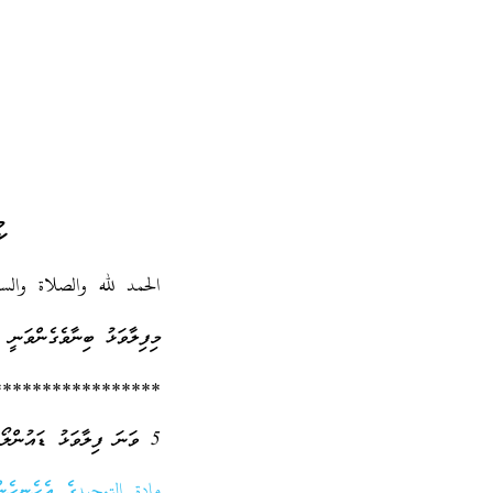
ކ
الحمد لله والصلاة وال
މިފިލާވަޅު ބިނާވެގެންވަނީ
*****************
5 ވަނަ ފިލާވަޅު ޑައުންލޯޑް ކުރައްވާ:
مادة التوحيدގެ އެހެނިހެން 