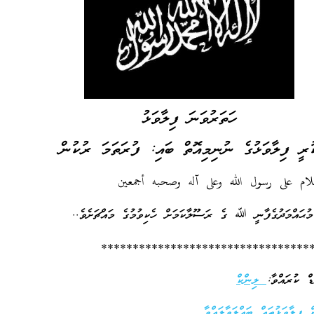
ހަތަރުވަނަ ފިލާވަޅު
ުރީ ފިލާވަޅުގެ ނުނިމިއޮތް ބައި: ފުރަތަމަ ރުކުން
سلام على رسول الله وعلى آله وصحبه أجمعين
 މުޙައްމަދުގެފާނީ ﷲ ގެ ރަސޫލާކަމަށް ހެކިވުމުގެ މައްޗަށެވެ..
*********************************
ލިންކް
ފިލާވަޅުތައް ބައްލަވާލައްވާ