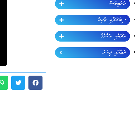
ޢަރަބިބަސް
ސިޔަރަތާއި ތާރީޚް
އަދަބާއި އަޚްލާޤު
ދުޢާއާއި ޛިކުރު