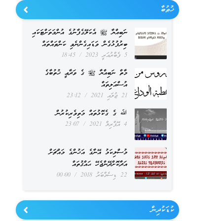
ޚުޠުބާ
ނަބިއްޔާ ﷺ އެކަލޭގެފާނުގެ އުންމަތަށްޓަކައި
ބިރުފުޅުގެން ވަޑައިގެންނެވި ކަންތައްތައް
5 ފެބްރުއަރީ 2023
18:45
މާތް ނަބިއްޔާ ﷺ ގެ ވަދާޢީ ޚުތުބާގެ
އުސްއަލިތައް
21 ޖުލައި 2021
23:12
ﷲ ގެ ގެކޮޅުތައް މަތިވެރިކުރުން
4 އޭޕްރިލް 2021
23:07
މުސްލިކަމު އޭނާގެ އަޚުންގެ މައްޗަށް
އަދާކޮށްދޭންޖެހޭ ޙައްޤުތައް
22 ޑިސެމްބަރު 2018
00:00
ކުޑަކުދިން