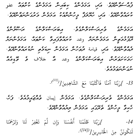
ފުއްސަވާންދޭވެ. އަދި، އަޅަމެންގެ ކިބައިން އަޅަމެންގެ ކުށްތައް عفو
ކުރައްވާންދޭވެ. އަދި، ހެޔޮލަފާ މީހުންނާއެކު އަޅަމެން މަރުގަންނަވާންދޭވެ.
އަޅަމެންގެ ވެރިރަސްކަލާންގެވެ. އިބަރަސްކަލާންގެ ރަސޫލުންގެ
ދޫފުޅުމަތީން އަޅަމެންނަށް وعد ކުރައްވާފައިވާ ކަންތައް، އަޅަމެންނަށް
ދެއްވާންދޭވެ. އަދި، قيامة ދުވަހުން އަޅަމެން ނިކަމެތި ނުކުރައްވާންދޭވެ.
ހަމަކަށަވަރުން، އިބަރަސްކަލާންގެ وعد އާ خلاف ވެ ވޮޑިއެއް
ނުގަންނަވަމުއެވެ.
[13]
)
(
13- ]رَبَّنَا آمَنَّا فَاكْتُبْنَا مَعَ الشَّاهِدِينَ[
.
އަޅަމެންގެ ވެރިރަސްކަލާންގެވެ. އަޅަމެން إيمان ވެއްޖައީމުއެވެ. ފަހެ،
ހެކިވާ މީހުންގެ ތެރޭގައި އަޅަމެން ލިޔުއްވާންދޭވެ.
14- ]رَبَّنَا ظَلَمْنَا أَنفُسَنَا وَإِن لَّمْ تَغْفِرْ لَنَا وَتَرْحَمْنَا
([14])
لَنَكُونَنَّ مِنَ الْخَاسِرِينَ[
.