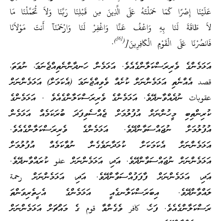
عَلَيْنَا إِصْرًا كَمَا حَمَلْتَهُ عَلَى الَّذِينَ مِن قَبْلِنَا رَبَّنَا وَلاَ تُحَمِّلْنَا مَا
لاَ طَاقَةَ لَنَا بِهِ وَاعْفُ عَنَّا وَاغْفِرْ لَنَا وَارْحَمْنَآ أَنتَ مَوْلاَنَا
[6]
)
(
فَانصُرْنَا عَلَى الْقَوْمِ الْكَافِرِينَ[
.
އަޅަމެންގެ ވެރިރަސްކަލާންގެއެވެ. އަޅަމެން ހަނދާންނެތިއްޖެނަމަ، ނުވަތަ،
قصد އެއްނެތި އަޅަމެންނަށް ކުށެއް ވެވިއްޖެނަމަ (އެކަމަށް) އަޅަމެންނަށް
عقوبات ނުދެއްވާނދޭވެ. އަޅަމެންގެ ވެރިރަސްކަލާންގެއެވެ . އަޅަމެންގެ
ކުރިންތިބި މީހުންނަށް އުފުލުމަށް ޖެއްސެވިފަދަ ބުރަކަމެއް އަޅަމެން
އުފުލުމަށް ނުޖައްސަވާންދޭވެ. އަޅަމެންގެ ވެރިރަސްކަލާންގެއެވެ.
އަޅަމެންނަށް އެކަމަކަށް ކުޅަދާނަވެގެން ނުވާކަމެއް އުފުލުމަށް
އަޅަމެންނަށް ނުޖައްސަވާންދޭވެ. އަދި، އަޅަމެންނަށް عفو ކުރައްވާނދޭވެ.
އަދި، އަޅަމެންނަށް ފާފަފުއްސަވާންދޭވެ. އަދި، އަޅަމެންނަށް رحمة
ލައްވާންދޭވެ. އިބަރަސްކަލާނގެއީ އަޅަމެންގެ އެހީތެރިވަންތަ
ރަސްކަލާންގެއެވެ. ފަހެ، كافر ވެގެންވާ قوم ގެ މައްޗަށް އަޅަމެންނަށް