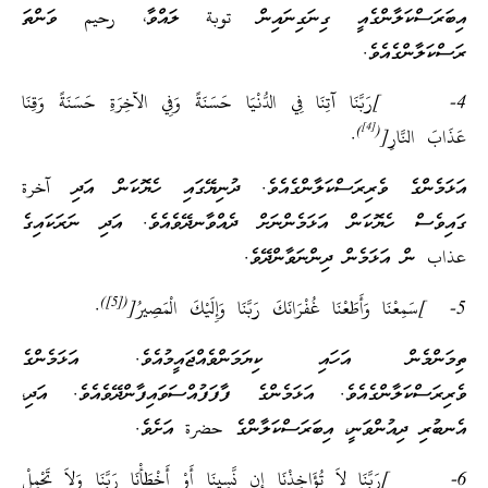
އިބަރަސްކަލާންގެއީ ގިނަގިނައިން توبة ލައްވާ، رحيم ވަންތަ
ރަސްކަލާންގެއެވެ.
4- ]رَبَّنَا آتِنَا فِي الدُّنْيَا حَسَنَةً وَفِي الآخِرَةِ حَسَنَةً وَقِنَا
[4]
)
(
عَذَابَ النَّارِ[
.
އަޅަމެންގެ ވެރިރަސްކަލާންގެއެވެ. ދުނިޔޭގައި ހެޔޮކަން އަދި آخرة
ގައިވެސް ހެޔޮކަން އަޅަމެންނަށް ދެއްވާނދޭވެއެވެ. އަދި ނަރަކައިގެ
عذاب ން އަޅަމެން ދިންނަވާންދޭވެ.
([5])
5- ]سَمِعْنَا وَأَطَعْنَا غُفْرَانَكَ رَبَّنَا وَإِلَيْكَ الْمَصِيرُ[
.
ތިމަންމެން އަހައި ކިޔަމަންވެއްޖައީމުއެވެ. އަޅަމެންގެ
ވެރިރަސްކަލާންގެއެވެ. އަޅަމެންގެ ފާފަފުއްސަވައިފާންދޭވެއެވެ. އަދި،
އެނބުރި ދިއުންވަނީ، އިބަރަސްކަލާންގެ حضرة އަށެވެ.
6- ]رَبَّنَا لاَ تُؤَاخِذْنَا إِن نَّسِينَا أَوْ أَخْطَأْنَا رَبَّنَا وَلاَ تَحْمِلْ