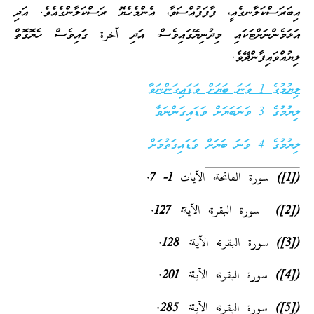
އިބަރަސްކަލާނގެއީ، ފާފަފުއްސަވާ، އެންމެހެޔޮ ރަސްކަލާންގެއެވެ. އަދި
އަޅަމެންނަށްޓަކައި މިދުނިޔޭގައިވެސް، އަދި آخرة ގައިވެސް ހެޔޮގޮތް
ލިޔުއްވައިފާންދޭވެ.
ލިޔުމުގެ 1 ވަނަ ބަޔަށް ވަޑައިގަންނަވާ
ލިޔުމުގެ 3 ވަނަބަޔަށް ވަޑައިގަންނަވާ
ލިޔުމުގެ 4 ވަނަ ބަޔަށް ވަޑައިގަތުމަށް
(
[1]
) سورة الفاتحة، الآيات 1- 7.
(
[2]
) سورة البقرة، الآية: 127.
(
[3]
) سورة البقرة، الآية: 128.
(
[4]
) سورة البقرة، الآية: 201.
(
[5]
) سورة البقرة، الآية: 285.