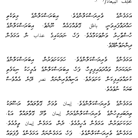
تُخْلِفُ الْمِيعَادَ[
.
އަޅަމެންގެ ވެރިރަސްކަލާންގެވެ. އިބަރަސްކަލާންގެ މިތަކެތި
ހައްދަވާފައިވަނީ، باطل ގޮތެއްގައެއް ނޫނެވެ. އިބަރަސްކަލާންގެ
ހުސްޠާހިރު ވަންތަކަމާއެވެ. ފަހެ، ނަރަކައިގެ عذاب ން އަޅަމެން
ދިންނަވާންދޭވެ.
އަޅަމެންގެ ވެރިރަސްކަލާންގެވެ. ހަމަކަށަވަރުން، އިބަރަސްކަލާންގެ
ނަރަކަޔަށް ވައްދަވައިފިމީހާ، ފަހެ، އިބަރަސްކަލާންގެ އެމީހަކު ނިކަމެތި
ކުރައްވައިފިކަން ކަށަވަރެވެ. އަނިޔާވެރިންނަށް نصر ދޭނެ އެއްވެސް
ބަޔަކު ނުވެއެވެ.
އަޅަމެންގެ ވެރިރަސްކަލާންގެވެ. إيمان ވުމަށް ގޮވާލައްވާ ރަސޫލަކު
ތިޔަބައިމީހުންގެ ވެރިރަސްކަލާންގެޔަށް إيمان ވާށޭ ގޮވާލައްވާ އަޑު،
ހަމަކަށަވަރުން، އަޅަމެން އެހީމުއެވެ. ދެން، އަޅަމެން إيمان ވީމުއެވެ.
އަޅަމެންގެ ވެރިރަސްކަލާންގެވެ. ފަހެ، އަޅަމެންނަށް އަޅަމެންގެ ފާފަތައް