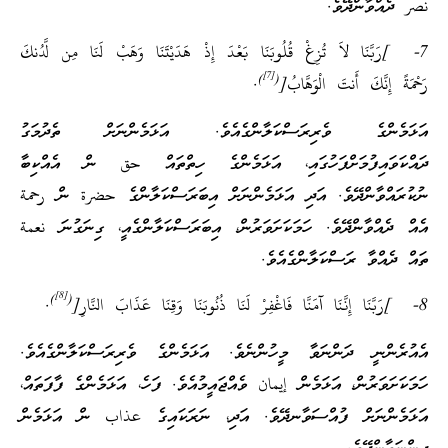
نصر ދެއްވާންދޭވެ.
7- ]رَبَّنَا لاَ تُزِغْ قُلُوبَنَا بَعْدَ إِذْ هَدَيْتَنَا وَهَبْ لَنَا مِن لَّدُنكَ
[7]
)
(
رَحْمَةً إِنَّكَ أَنتَ الْوَهَّابُ[
.
އަޅަމެންގެ ވެރިރަސްކަލާންގެއެވެ. އަޅަމެންނަށް ތެދުމަގު
ދައްކަވައިފުމަށްފަހުގައި، އަޅަމެންގެ ހިތްތައް حق ން އެއްކިބާ
ނުކުރައްވާންދޭވެ. އަދި އަޅަމެންނަށް އިބަރަސްކަލާންގެ حضرة ން رحمة
އެއް ދެއްވާންދޭވެ. ހަމަކަށަވަރުން، އިބަރަސްކަލާންގެއީ، ގިނަގުނަ نعمة
ތައް ދެއްވާ ރަސްކަލާންގެއެވެ.
[8]
)
(
8- ]رَبَّنَا إِنَّنَا آمَنَّا فَاغْفِرْ لَنَا ذُنُوبَنَا وَقِنَا عَذَابَ النَّارِ[
.
އެއުރެންނީ ދަންނަވާ މީހުންނެވެ. އަޅަމެންގެ ވެރިރަސްކަލާންގެއެވެ.
ހަމަކަށަވަރުން، އަޅަމެން إيمان ވެއްޖައީމުއެވެ. ފަހެ، އަޅަމެންގެ ފާފަތައް،
އަޅަމެންނަށް ފުއްސަވާނދޭވެ. އަދި، ނަރަކައިގެ عذاب ން އަޅަމެން