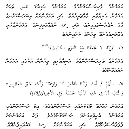
އަޅަމެންގެ ވެރިރަސްކަލާންގެވެ. އަޅަމެންގެ އަމިއްލަ نفس ތަކަށް
އަޅަމެން އަނިޔާވެރި ވެއްޖައީމުއެވެ. އަދި އަޅަމެންނަށް އިބަރަސްކަލާނގެ
ފާފަ ނުފުއްސަވައިފިނަމަ، އަދި رحمة ނުލައްވައިފިނަމަ، އަޅަމެންވާހުށީ،
ގެއްލެނިވެގެންވާ މީހުންގެ ތެރެއިންނެވެ.
[15]
)
(
15- ]رَبَّنَا لاَ تَجْعَلْنَا مَعَ الْقَوْمِ الظَّالِمِينَ[
.
އަޅަމެންގެ ވެރިރަސްކަލާންގެވެ. އަނިޔާވެރިވީ މީހުންނާ އެކުގައި އަޅަމެން
ނުލައްވާންދޭވެ.
16- اللَّهُمَّ [ أَنْتَ وَلِيُّنَا فَاغْفِرْ لَنَا وَارْحَمْنَا وَأَنْتَ خَيْرُ الْغَافِرِينَ*
وَاكْتُبْ لَنَا فِي هَذِهِ الدُّنْيَا حَسَنَةً وَفِي الْآخِرَةِ[([16]).
އަޅަމެން ހައްދަވާ ބޮޑުކުރެއްވި ރަސްކަލާންގެއެވެ. އިބަ ރަސްކަލާންގެއީ،
އަޅަމެންގެ އެހީތެރިވަންތަ ރަސްކަލާންގެއެވެ. ފަހެ، އަޅަމެންނަށް
ފާފަފުއްސަވާންދޭވެ. އަދި އަޅަމެންނަށް رحمة ލައްވައިފާންދޭވެ.