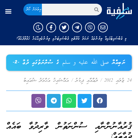
އިތުރަށް ހޯދާ
މި ވެބްސައިޓުގައިވާ ލިޔުންތައް ނަކަލު ކުރާނަމަ މި ވެބްސައިޓަށާއި ލިޔުންތެރިއާއަށް ހަވާލާދެއްވާ!
ނަބިއްޔާ صلى الله عليه و سلم ގެ ސުންނަތުގައި ދުޢާ -2-
24 ޖުލައި 2012
/
ދުޢާއާއި ޛިކުރު
/
އައްްޝައިޚު އަޙްމަދު ޝުޢައިބު
ޤުރުއާނުންނާއި ސުންނަތުން ވާރިދުވާ ބައެއް
ދުޢާތައް: