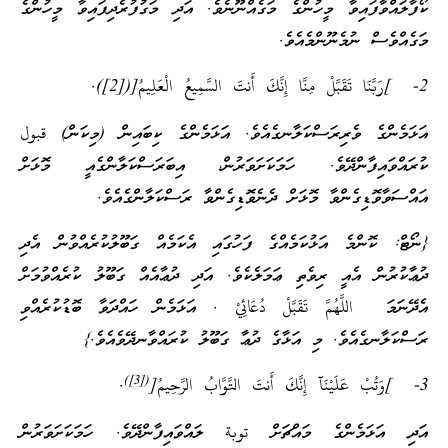
ކޯފާލައްވާފައިވާ މީހުންގެ މަގެއްނޫނެވެ. އަދި މަގުފުރެދިފައިވާ މީހުންގެ
މަގެއްވެސް ނުމެނޫންމެއެވެ.
2- ]رَبَّنَا تَقَبَّلْ مِنَّا إِنَّكَ أَنتَ السَّمِيعُ الْعَلِيمُ[([2]).
އަޅަމެންގެ ވެރިރަސްކަލާނގެއެވެ. އަޅަމެންގެ ކިބައިން (މިކަން) قبول
ކުރައްވައިފާންދޭވެ. ހަމަކަށަވަރުން، އިބަރަސްކަލާންގެއީ މޮޅަށް
އައްސަވާވޮޑިގެންވާ މޮޅަށް ދެނެވޮޑިގެންވާ ރަސްކަލާންގެއެވެ.
{ނޯޓް: ކޮންމެ އަޅުކަމެއްގެ ފަހުގައި އެކަމެއް ގަބޫލުކުރެއްވުން އެދި
ދުޢާކުރުން އެއީ ރިވެތި ޢަމަލެކެވެ. އަދި ދުޢާއެއް ގަބޫލު ކުރެއްވުމަށް
އެދޭނަމަ اللَّهُمَّ تَقَبَّلْ دُعَائِيْ . އަޅަމެން ހައްދަވާ ބޮޑުކުރެއްވި
ރަސްކަލާނގެއެވެ. މި އަޅާގެ ދުޢާ ގަބޫލު ކުރައްވާނދޭވެއެވެ.}
([3])
3- ]وَتُبْ عَلَيْنَآ إِنَّكَ أَنتَ التَّوَّابُ الرَّحِيمُ[
.
އަދި އަޅަމެންގެ މައްޗަށް توبة ލައްވައިފާންދޭވެ. ހަމަކަށަވަރުން