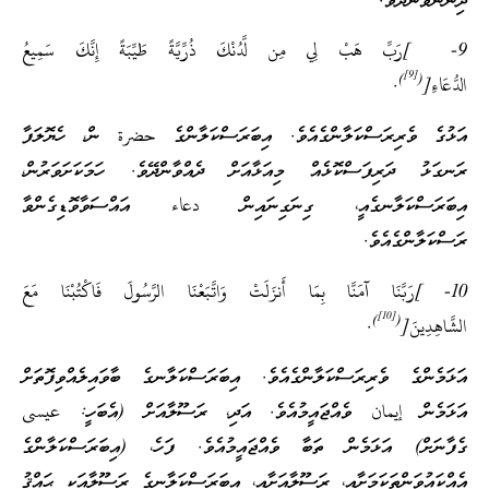
ދިންނަވާންދޭވެ.
9- ]رَبِّ هَبْ لِي مِن لَّدُنْكَ ذُرِّيَّةً طَيِّبَةً إِنَّكَ سَمِيعُ
[9]
)
(
الدُّعَاءِ[
.
އަޅުގެ ވެރިރަސްކަލާންގެއެވެ. އިބަރަސްކަލާންގެ حضرة ން، ހެޔޮލަފާ
ރަނގަޅު ދަރިފަސްކޮޅެއް މިއަޅާއަށް ދެއްވާންދޭވެ. ހަމަކަށަވަރުން،
އިބަރަސްކަލާނގެއީ، ގިނަގިނައިން دعاء އައްސަވާވޮޑިގެންވާ
ރަސްކަލާންގެއެވެ.
10- ]رَبَّنَا آمَنَّا بِمَا أَنزَلَتْ وَاتَّبَعْنَا الرَّسُولَ فَاكْتُبْنَا مَعَ
[10]
)
(
الشَّاهِدِينَ[
.
އަޅަމެންގެ ވެރިރަސްކަލާންގެއެވެ. އިބަރަސްކަލާނގެ ބާވައިލެއްވިފޮތަށް
އަޅަމެން إيمان ވެއްޖައީމުއެވެ. އަދި، ރަސޫލާއަށް (އެބަހީ: عيسى
ގެފާނަށް) އަޅަމެން ތަބާ ވެއްޖައީމުއެވެ. ފަހެ، (އިބަރަސްކަލާންގެ
އެއްކައުވަންތަކަމަށާއި، ރަސޫލާއަށާއި، އިބަރަސްކަލާނގެ ރަސޫލާއަކީ ޙައްޤު