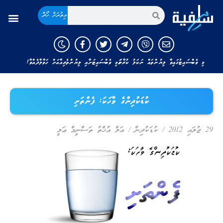
އިތުރަށް ހޯދާ
މި ވެބްސައިޓުގައިވާ ލިޔުންތައް ނަކަލު ކުރާނަމަ މި ވެބްސައިޓަށާއި ލިޔުންތެރިއާއަށް ހަވާލާދެއްވާ!
ކުޑަކުދިންގެ ވާހަކަ: ފެންތަށި
29 ޖުލައި 2012
/
ކުޑަކުދިން
/
އަލް އުޚްތު ތަސްނީމް ޢަލީ