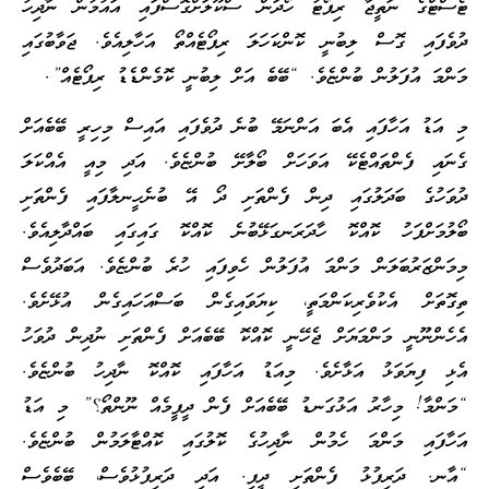
ޓެސްޓްގެ ނަތީޖާ ރިޕޯޓު ހޯދަން ސްކޫލަށްގޮސްފައި އައުމުން ނާދިހު
ދުވެފައި ގޮސް ލިބުނީ ކޮންކަހަލަ ރިޕޯޓެއްތޯ އަހާލިއެވެ. ޖަވާބުގައި
މަންމަ އުފަލުން ބުންޏެވެ. “ބޭބެ އަށް ލިބުނީ ކޮމެންޑެޑު ރިޕޯޓެއް”.
މި އަޑު އަހާފައި އެބަ އަންނަމޭ ބުނެ ދުވެފައި އައިސް މިހިރީ ބޭބެއަށް
ގެނައި ފެންތައްޓެކޭ އަވަހަށް ބޯލާށޭ ބުންޏެވެ. އަދި މިއީ އެއްކަލަ
ދުވަހުގެ ބަދަލުގައި ދިން ފެންތަށި ދޯ އޭ ބުނެހީނލާފައި ފެންތަށި
ބޯލުމަށްފަހު ކޮއްކޮ ހާދަރަނގަޅޭބުނެ ކޮއްކޮ ގައިގައި ބައްދާލިއެވެ.
މިމަންޒަރުބަލަން މަންމަ އުފަލުން ހެވިފައި ހުރެ ބުންޏެވެ. އަބަދުވެސް
ތިގޮތަށް އެކުވެރިކަންމަތީ، ކިޔަވައިގެން ބަސްއަހައިގެން އުޅޭށެވެ.
އެހެންނޫނީ މަންމަޔަށް ޖެހޭނީ ކޮއްކޮ ބޭބެއަށް ފެންތަށި ނުދިން ދުވަހު
އެޅި ފިޔަވަޅު އަޅާށެވެ. މިއަޑު އަހާފައި ކޮއްކޮ ނާދިހު ބުންޏެވެ.
“މަންމާ! މިހާރު އަޅުގަނޑު ބޭބެއަށް ފެން ދީފީމެއް ނޫންތޯ؟” މި އަޑު
އަހާފައި މަންމަ ހެމުން ނާދިހުގެ ކޮލުގައި ކޮއްޓާލަމުން ބުންޏެވެ.
“އާނ. ދަރިފުޅު ފެންތަށި ދީފި. އަދި ދަރިފުޅުވެސް، ބޭބެވެސް