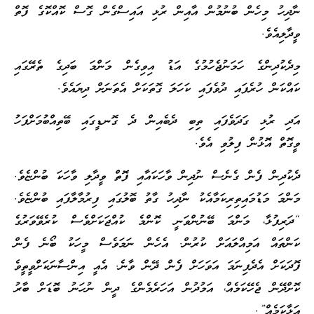
ނާދިހު މިހެން ބުނުމުން އާއިން ރުޅި އައިސްގެން ގޮސް ކޮއްކޮގެ ފޮތް
ވީދާލިއެވެ.
މިދެކުދިންގެ ހަމަނުޖެހުމުގެ އަޑު އިވިގެން މަންމަ ބަދިގެ ތެރޭގައި
ކައްކަން ހުރެފައި ދުވެފައި ކަހަލަ ގޮތަކަށް އެތަނަށް ދިޔައެވެ.
އަދި ރުޅި ގަދަވެފައި ތިބި ދެބެއިން ދެ ގޮނޑީގައި ބޭތިއްބުމަށްފަހު
ވީގޮތް އޮޅުން ފިލުވި އެވެ.
ދެކުދިން ފެން ގެނެސް ނުދިން ވާހަކައާއި ފޮތް ވީދާލި ވާހަކަ ބުންޏެވެ.
މަންމަ މަޑުމައިތިރިކަމާއެކު ނާދިހު ގާތު ބޮލުގައި ފިރުމާލާފައި ބުންޏެވެ.
“ދަރިފުޅާ، މަންމަ ބޭނުންވަނީ ކޮންމެ ކުއްޖަކަށްވެސް ކުރެވޭވަރުގެ
ކަންތައް އަމިއްލައަށް ކުރުން. އެހެން ނަމަވެސް މީހަކު ބޯނެ ފެން
ފޮދަކަށް އެދެފިނަމަ އަވަހަށް ފެން ދޭން ވާނެ. އެއީ އިންސާނަކަށްވީތީވެ
ކޮށްދޭން ޖެހޭކަމެއް، އަމުދުން އަހަރެމެންގެ ދީން ނުހަނު ބޮޑަށް ބާރު
އަޅާކަމެއް”.