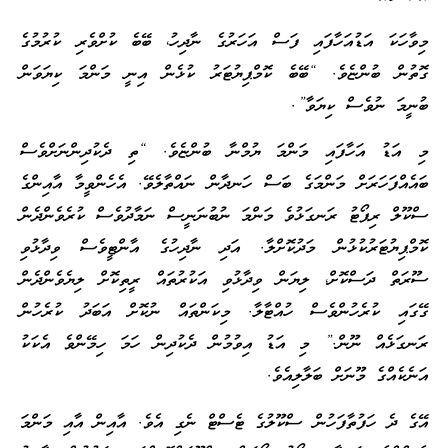
މިވާހަކަ އަޑުއަހާފައި ފަސް އަހަރުގެ ނާދިހު، ބޭބެ ކުށްވެރި ކުރުމުގެ
ގޮތުން ބުންޏެވެ. “ބޭބެ ކޮމްޕިޔުޓަރު ކުޅެން އިނީ މަންމަ ކިޔަވަން
ބުނީމަ ނުވެސް ކިޔަވާ”.
މި އަޑު އަހާފައި މަންމަ ޔުމްނާ ބުންޏެވެ. “ތި ދެކުދިންނަށްވެސް
ބައެއްފަހަރަށް މަންމަގެ ބަސް ހަނދާން ނައްތާލެވޭ. އެހެންވީމާ އާއިންގެ
ސްކޫލް ރިޕޯޓު ރަނގަޅުވެ މަންމަ ނުބުނަނީސް ނަމާދުވެސް ކުރެވެންދެން
ކޮމްޕިޔުޓަރުކުޅުން މަދުކޮށްލާ. އަދި ނާދިހުގެ އާންޓީވެސް ވިދާޅުވި
ސޫރަތް ދަސްކޮށް، ލިޔަން ވިދާޅުވި އަކުރުތައް ރީތިކޮށް ލިޔެވެންދެން
ގޭގައި ކުރެހުންވެސް ހުއްޓާލާ. މިކަންތައް ނުކޮށް އަބަދު ކުރެހުން
ރަނގަޅެއް ނޫން.” މި އަޑު އިވުމުން ދެކުދިން ހަމަ ހިމޭންވެ އެކަކު
އަނެކެއްގެ މޫނަށް ބަލާލިއެވެ.
އޭގެ ދެ ހަފުތާފަހުން ސްކޫލުގެ ޓެސްޓް ނެގި އެވެ. އާއިން އާއި މަންމަ