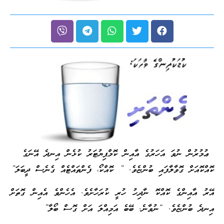
ޢުމުރުން ނުވަ އަހަރުގެ އާއިން ކޮމްޕިޔުޓަރު ކުޅެން އިނދެ އޭނަގެ
ކޮއްކޮއަށް ގޮވާލާފައި ބުންޏެވެ. ” ކޮއްކޯ، ފެންތައްޓެއް ގެނެސް ދީބަލަ”
އޭރު އާއިންގެ ކޮއްކޮ ނާދިހު ހުރީ ކުރަހާށެވެ. އެހެންވެ އެއިން ގޮތަށް
އިނދެ ބުންޏެވެ. “ނުވާނެ. ބޭބެ އަމިއްލަ އަށް ގޮސް ބޯލާ”