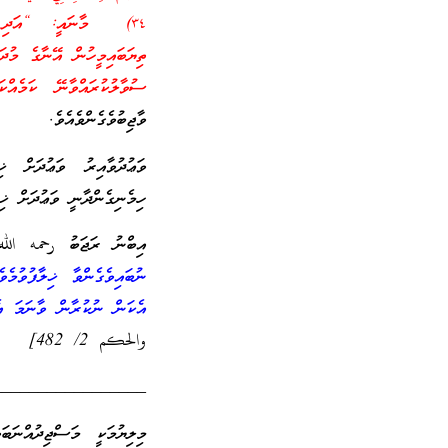
٣٤) މާނައީ: “އަދި ޔަ
ތިޔަބައިމީހުން އޭނާގެ މުދަ
ސުވާލުކުރައްވާނޭ ކަމެއްކަ
ވާޖިބުވެގެންވެއެވެ.
ވަޢުދުވާއިރު ވަޢުދަށް ޚ
ހިމެނިގެންދާނީ ވަޢުދަށް ޚިލ
އިބްނު ރަޖަބު رحمه الله
ނުބައިވެގެންވާ ޚިލާފުވުމ
އެކަން ނުކުރާން ވާނަމަ އެވ
والحكم 2/ 482]
_________________
މިލިޔުމަކީ މަސްޖިދުއްނަ