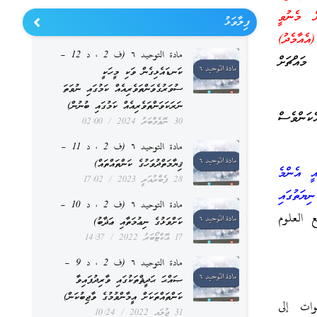
ް މެނުވީ
ފިލާވަޅު
އެއާމެދު)
مادة التوحيد ٦ (ف 2 ، د 12 –
މައްޗަށް
ކަނޑައެޅިގެން ވަކި މީހަކީ
ސުވަރުގެވަންތަވެރިއެއް ކަމުގައި ނުވަތަ
ނަރަކަވަންތަވެރިއެއް ކަމުގައި ބުނުން)
ކަންވެސް
30 ނޮވެމްބަރު 2024
02:00
مادة التوحيد ٦ (ف 2 ، د 11 –
ޤިޔާމަތްދުވަހުގެ ކަންތައްތައް)
އީ އެންމެ
28 ފެބްރުއަރީ 2023
17:02
ޔަތުގައި
مادة التوحيد ٦ (ف 2 ، د 10 –
العلوم
ކަށްވަޅުގެ ނިޢުމަތާއި ޢަޛާބު)
17 އޮކްޓޯބަރު 2022
14:37
مادة التوحيد ٦ (ف 2 ، د 9 –
ޞައްޙަ ޙަދީޘްތަކުގައި ވާރިދުފައިވާ
ކަންތައްތަކަށް އީމާންވުމުގެ ވާޖިބުކަން)
طوات إلى
31 ޖުލައި 2022
10:24