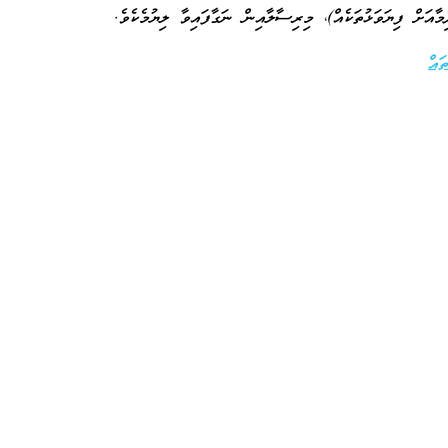
މާއަށް ފިޔަވަޅުތަކެއް)، މިރިސާލާއިން ނަގާފައިވާ ލިޔުމެކެވެ.
ައް