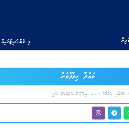
ުދިން
މި ވެބްސައިޓުގައިވާ 
ވަޢުދާ ޚިލާފުވުން
,
އަދަބާއި އަޚްލާޤު
/
ޑރ. ޢިމްރާން މުޙައްމަދު ޢަލީ