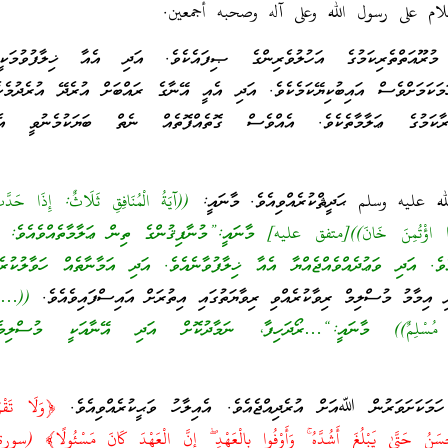
لام على رسول الله وعلى آله وصحبه أجمعين.
 މުރޫއަތްތެރިކަމުގެ އަހުލުވެރިންގެ ޞިފައެކެވެ. އަދި އެއާ ޚިލާފުވުމަކ
ހަމަކަމަށްވެސް އައިބުކިޔޭކަމެކެވެ. އަދި އެއީ އޭނާގެ ރައްބަށް އުރެދޭ އުރެދުމެކ
ުރާކަމުގެ ޢަލާމާތެކެވެ. އެއްވެސް ގޮތެއްފޮތެއް ނެތް ބަޔަކުމެނުވީ އެ
ه عليه وسلم ޙަދީޘްކުރެއްވިއެވެ. މާނައީ:
((آيَةُ الْمُنَافِقِ ثَلَاثٌ: إِذَا حَدَ
إِذَا اؤْتُمِنَ خَانَ))[متفق عليه] މާނައީ:”މުނާފިޤުންގެ ތިން ޢަލާމާތެއްވެއެވެ: ވ
ެވެ. އަދި ވަޢުދެއްވެއްޖެއްޔާ އެއާ ޚިލާފުވާނެއެވެ. އަދި އަމާނާތެއް ހަވާލުކުރެވ
އިމާމު މުސްލިމް ރިވާކުރެއްވި ރިވާޔަތުގައި އިތުރަށް އައިސްފައިވެއެވެ.
((…وَإ
ُسْلِمٌ))
މާނައީ:
“…
ރޯދަހިފާ، ނަމާދުކޮށް އަދި އޭނާއަކީ މުސްލިމެއް
 ހަމަކަށަވަރުން ﷲއަށް އުރެދިއްޖެއެވެ. އެއިލާހު ވަޙީކުރެއްވިއެވެ.
﴿وَلَا تَقْر
أَحْسَنُ حَتَّىٰ يَبْلُغَ أَشُدَّهُ ۚ وَأَوْفُوا بِالْعَهْدِ ۖ إِنَّ الْعَهْدَ كَانَ مَسْئُولًا﴾ (