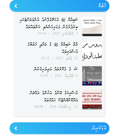
ޚުޠުބާ
ނަބިއްޔާ ﷺ އެކަލޭގެފާނުގެ އުންމަތަށްޓަކައި
ބިރުފުޅުގެން ވަޑައިގެންނެވި ކަންތައްތައް
5 ފެބްރުއަރީ 2023
18:45
މާތް ނަބިއްޔާ ﷺ ގެ ވަދާޢީ ޚުތުބާގެ
އުސްއަލިތައް
21 ޖުލައި 2021
23:12
ﷲ ގެ ގެކޮޅުތައް މަތިވެރިކުރުން
4 އޭޕްރިލް 2021
23:07
މުސްލިކަމު އޭނާގެ އަޚުންގެ މައްޗަށް
އަދާކޮށްދޭންޖެހޭ ޙައްޤުތައް
22 ޑިސެމްބަރު 2018
00:00
ކުޑަކުދިން