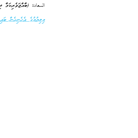
السعادة (ބާއްޖަވެރިކަމާ ދި
މިލިޔުމުގެ އެހެނިހެން ބައިތ