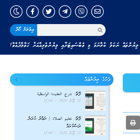
އިތުރަށް ހޯދާ
ލިޔުންތައް ނަކަލު ކުރާނަމަ މި ވެބްސައިޓަށާއި ލިޔުންތެރިއާއަށް ހަވާލާދެއްވާ!
ފަހުގެ ލިޔުންތައް
ފޮތް: شرح العقيدة الواسطية
21 ޖޫން 2026
13:54
ފޮތް: تعليم الصلاة | ނަމާދު ކުރަން
ދަސްކުރަމާ
21 ޖޫން 2026
13:40