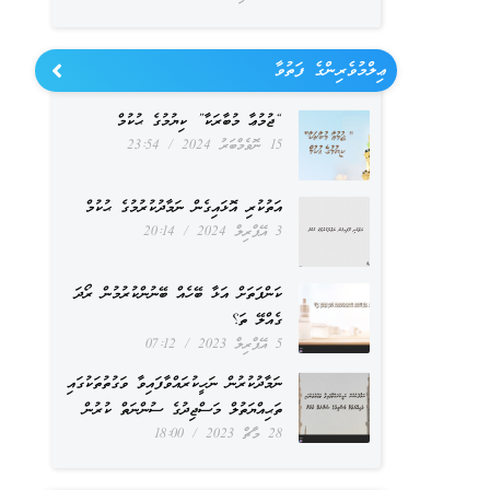
ޢިލްމުވެރިންގެ ފަތުވާ
“ޖުމުޢާ މުބާރަކާ” ކިޔުމުގެ ޙުކުމް
15 ނޮވެމްބަރު 2024
23:54
އަތުކުރި އޮޅައިގެން ނަމާދުކުރުމުގެ ޙުކުމް
3 އޭޕްރިލް 2024
20:14
ކަންފަތަށް އަޅާ ބޭހެއް ބޭނުންކުރުމުން ރޯދަ
ގެއްލޭ ތަ؟
5 އޭޕްރިލް 2023
07:12
ނަމާދުކުރުން ނަހީކުރައްވާފައިވާ ވަގުތުތަކުގައި
ތަޙިއްޔަތުލް މަސްޖިދުގެ ސުންނަތް ކުރުން
28 މާޗް 2023
18:00