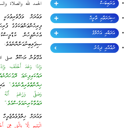
ޢަރަބިބަސް
الحمد لله والصلاة والس
ވަޢުދަށް ވަފާތެރިވުމަކީ
ސިޔަރަތާއި ތާރީޚް
ފިރިހެންވަންތަކަމުގެ ފުރި
އަދަބާއި އަޚްލާޤު
އެހެންމީހުން ކުޑާމީސްކ
ޞިފަލިބިނުގަންނާނެއެވެ.
ދުޢާއާއި ޛިކުރު
އެގޮތުން ރަސޫލާ صلى الل
وَإِذَا وَعَدَ أَخْلَفَ، وَ
ދައްކައިފިނަމަ ދޮގުހަދާނެއ
ޚިޔާނާތްތެރިވާނެއެވެ.”
އަދި 
وَصَلَّى وَزَعَمَ أَنَّهُ م
ދަޢުވާކުރިނަމަވެސްއެވެ.”
ވައުދަށް ޚިލާފުވެއްޖެމީހާ
الْيَتِيمِ إِلَّا بِالَّتِي هِيَ 