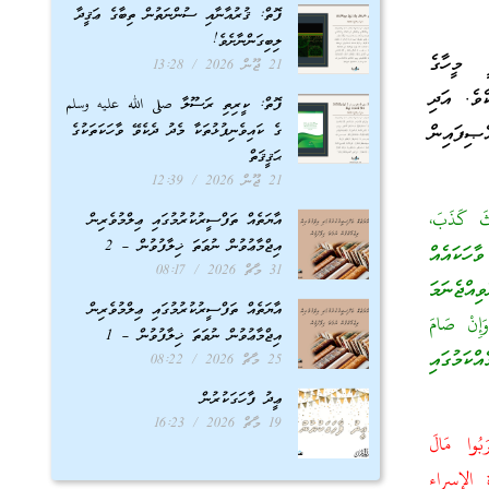
ފޮތް: ޤުރުއާނާއި ސުންނަތުން ތިބާގެ ޢަޤީދާ
ލިބިގަންނާށެވެ!
ީ މީހާގެ
21 ޖޫން 2026
13:28
ެވެ. އަދި
ފޮތް: ކީރިތި ރަސޫލާ صلى الله عليه وسلم
ގެ ކައިވެނިފުޅުތަކާ މެދު ދެކެވޭ ވާހަކަތަކުގެ
ޞިފައިން
ޙަޤީޤަތް
21 ޖޫން 2026
12:39
ّثَ كَذَبَ،
އާޔަތެއް ތަފްސީރުކުރުމުގައި ޢިލްމުވެރިން
އިޖްމާޢުވުން ނުވަތަ ޚިލާފުވުން – 2
ާހަކައެއް
31 މާޗް 2026
08:17
ިއްޖެނަމަ
އާޔަތެއް ތަފްސީރުކުރުމުގައި ޢިލްމުވެރިން
ِنْ صَامَ
އިޖްމާޢުވުން ނުވަތަ ޚިލާފުވުން – 1
ކަމުގައި
25 މާޗް 2026
08:22
ޢީދު ފާހަގަކުރުން
19 މާޗް 2026
16:23
َبُوا مَالَ
سورة الإسراء