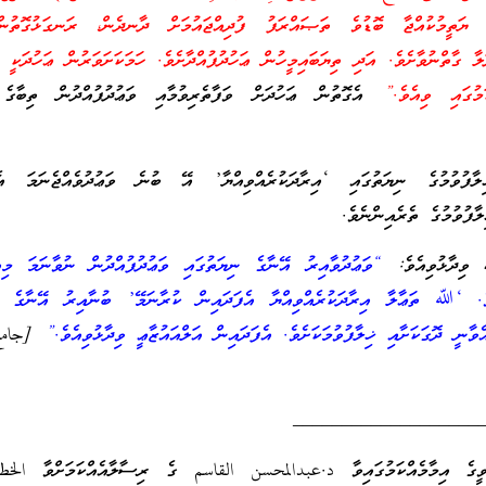
ތީމުކުއްޖާ ބޮޑުވެ ތަޞައްރަފު ފުދިއްޖައުމަށް ދާނދެން، ރަނގަޅުގޮތުނ
ލާ ގާތްނުވާށެވެ. އަދި ތިޔަބައިމީހުން ޢަހުދުފުއްދާށެވެ. ހަމަކަށަވަރުން ޢަހުދަކީ (
މުގައި ވިއެވެ.”
އެގޮތުން ޢަހުދަށް ވަފާތެރިވުމާއި ވަޢުދުފުއްދުން ތިބާގެ 
ިލާފުވުމުގެ ނިޔަތުގައި ‘އިރާދަކުރެއްވިއްޔާ’ އޭ ބުނެ ވަޢުދުވެއްޖެނަމަ އެ
ާފުވުމުގެ ތެރެއިންނެވެ.
 ވިދާޅުވިއެވެ:
“ވަޢުދުވާއިރު އޭނާގެ ނިޔަތުގައި ވަޢުދުފުއްދުން ނުވާނަމަ މި
ެވެ. ‘ﷲ ތަޢާލާ އިރާދަކުރެއްވިއްޔާ އެފަދައިން ކުރާނަމޭ’ ބުނާއިރު އޭނާގެ ނި
ާނީ ދޮގަކަށާއި ޚިލާފުވުމަކަށެވެ. އެފަދައިން އަލްއައުޒާޢީ ވިދާޅުވިއެވެ.”
[جامع 
___________________
ބަވީގެ އިމާމެއްކަމުގައިވާ د.عبدالمحسن القاسم ގެ ރިސާލާއެއްކަމަށްވާ الخ