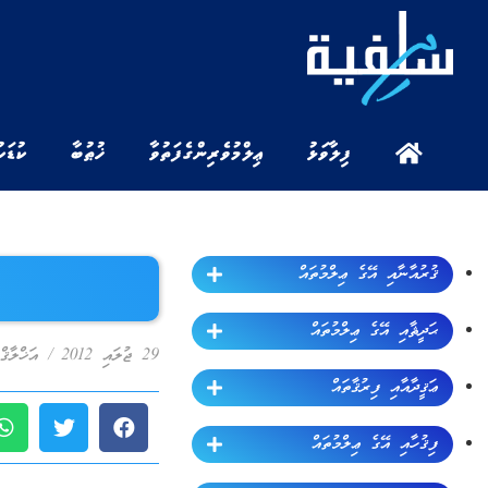
ފިލާވަޅު
ޢިލްމުވެރިންގެ ފަތުވާ
ޚުޠުބާ
ކުޑަކ
ޤުރުއާނާއި އޭގެ ޢިލްމުތައް
ޙަދީޘާއި އޭގެ ޢިލްމުތައް
29 ޖުލައި 2012
/
އަޚްލާޤް
ޢަޤީދާއާއި ފިރުޤާތައް
ފިޤުހާއި އޭގެ ޢިލްމުތައް