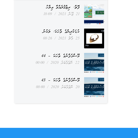
ފޮތް: ރިޒްޤުދެއްވާ އިލާހު
21 ޖޫން 2021
18:09
ކުޑަކުދިންގެ ވާހަކަ: ލަކުނު
25 މާޗް 2021
08:26
މޫސާގެފާނުގެ ވާހަކަ – 44
22 ނޮވެމްބަރު 2020
00:00
މޫސާގެފާނުގެ ވާހަކަ – 43
20 ނޮވެމްބަރު 2020
00:00