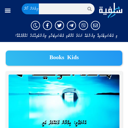
އިތުރަށް ހޯދާ
މި ވެބްސައިޓުގައިވާ ލިޔުންތައް ނަކަލު ކުރާނަމަ މި ވެބްސައިޓަށާއި ލިޔުންތެރިއާއަށް ހަވާލާދެއްވާ!
Books Kids