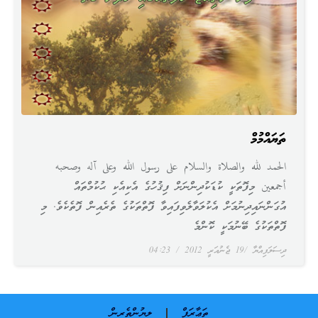
ތަޔައްމުމް
الحمد لله والصلاة والسلام على رسول الله وعلى آله وصحبه
أجمعين މިފޮތަކީ ކުޑަކުދިންނަށް ފިޤުހުގެ އެކިއެކި ޙުކުމްތައް
އުގަންނައިދިނުމަށް އެކުލަވާލެވިފައިވާ ފޮތްތަކުގެ ތެރެއިން ފޮތެކެވެ. މި
ފޮތްތަކުގެ ބޭނުމަކީ ކޮންމެ
ދިސަލަފިއްޔާ
19 ޖެނުއަރީ 2012
04:23
ތަޢާރަފް
ލިޔުންތެރިން