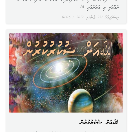
ދުޢާއަކީ މި ޢަމަލުގައި ﷲ
ދިސަލަފިއްޔާ
27 ޖެނުއަރީ 2012
01:26
ﷲއަށް ޝުކުރުކުރުން