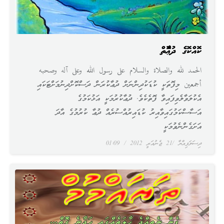
ކޮއްކޮގެ ދުޢާފޮތް
الحمد لله والصلاة والسلام على رسول الله وعلى آله وصحبه
أجمعين މިފޮތަކީ ކުޑަކުދިންނަށް ދުޢާކުރަން ދަސްކޮށްދިނުމަށްޓަކައި
އެކުލަވާލެވިފައިވާ ފޮތެކެވެ. ދުޢާކުރުމަކީ އަޅުކަމުގެ
އަސާސްކަމުގައިވާއިރު ކުޑައިރުއްސުރެއް ދުޢާ ކުރުމުގެ އާދަ
އަށަގެންނެވުމަކީ
ދިސަލަފިއްޔާ
21 ޖެނުއަރީ 2012
01:09