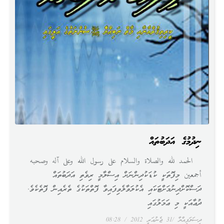
ނިދުމުގެ އަދަބުތައް
الحمد لله والصلاة والسلام على رسول الله وعلى آله وصحبه
أجمعين މިފޮތަކީ ކުޑަކުދިންނަށް އިސްލާމީ ރިވެތި އަދަބުތައް
ދަސްކޮށްދިނުމަށްޓަކައި އެކުލަވާލެވިފައިވާ ފޮތްތަކުގެ ތެރެއިން ފޮތެކެވެ.
ދުޢާއަކީ މި ޢަމަލުގައި
ދިސަލަފިއްޔާ
31 ޖެނުއަރީ 2012
08:28