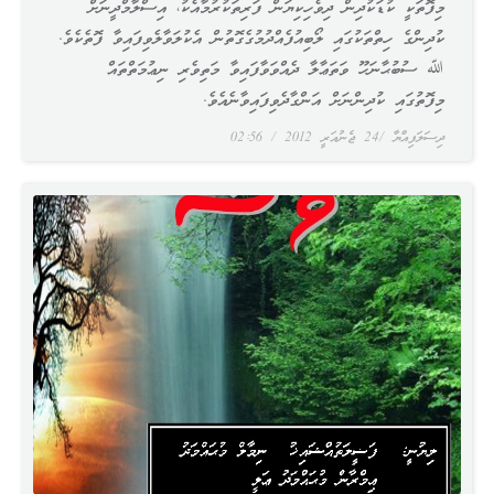
މިފޮތަކީ ކުޑަކުދިން ދިވެހިކިޔަން ފަރިތަކުރުމާއެކު، އިސްލާމްދީނަށް
ކުދިންގެ ހިތްތަކުގައި ލޯބިއުފެއްދުމުގެގޮތުން އެކުލަވާލެވިފައިވާ ފޮތެކެވެ.
ﷲ ސުބުޙާނަހޫ ވަތަޢާލާ ދެއްވަވާފައިވާ މަތިވެރި ނިޢުމަތްތައް
މިފޮތުގައި ކުދިންނަށް އަންގާދެވިފައިވާނެއެވެ.
ދިސަލަފިއްޔާ
24 ޖެނުއަރީ 2012
02:56