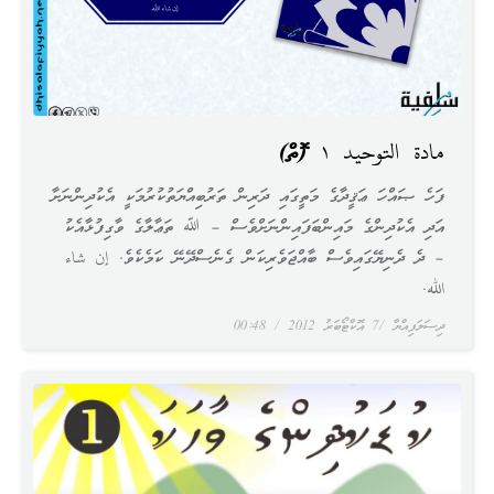
مادة التوحيد ١ (ފޮތް)
ފަހެ ޞައްހަ ޢަޤީދާގެ މަތީގައި ދަރިން ތަރުބިއްޔަތުކުރުމަކީ އެކުދިންނަށާ
އަދި އެކުދިންގެ މައިންބަފައިންނަށްވެސް – ﷲ ތަޢާލާގެ ވާގިފުޅާއެކު
– ދެ ދެނިޔޭގައިވެސް ބާއްޖަވެރިކަން ގެނެސްދޭނޭ ކަމެކެވެ. إن شاء
الله.
ދިސަލަފިއްޔާ
7 އޮކްޓޯބަރު 2012
00:48