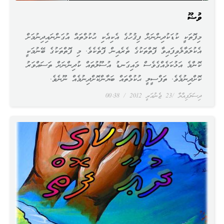
ވުޟޫ
މިފޮތަކީ ކުޑަކުދިންނަށް ފިޤުހުގެ އެކިއެކި ޙުކުމްތައް އުގަންނައިދިނުމަށް
އެކުލަވާލެވިފައިވާ ފޮތްތަކުގެ ތެރެއިން ފޮތެކެވެ. މި ފޮތްތަކުގެ ބޭނުމަކީ
ކޮންމެ އަޅުކަމެއްގެވެސް މައިގަނޑު އުސޫލުތައް ކުދިންނަށް ތަސައްވަރު
ކޮށްދިނުމެވެ. ތަފްސީލީ ޙުކުމްތައް ބަޔާންކޮށްދިނުމެއް ނޫނެވެ.
ދިސަލަފިއްޔާ
23 ޖެނުއަރީ 2012
00:38