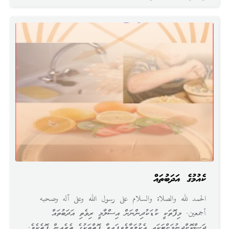
ކެއުމުގެ އަދަބުތައް
الحمد لله والصلاة والسلام على رسول الله وعلى آله وصحبه
أجمعين. މިފޮތަކީ ކުޑަކުދިންނަށް އިސްލާމީ ރިވެތި އަދަބުތައް
ދަސްކޮށްދިނުމަށްޓަކައި އެކުލަވާލެވިފައިވާ ފޮތްތަކުގެ ތެރެއިން ފޮތެކެވެ.