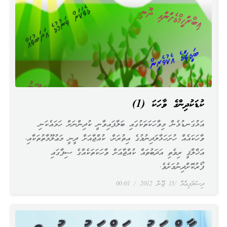
ކުޑަކުދިންގެ ވާހަކަ (1)
އަޅުގަނޑުމެން މިވާހަކަތަކުގައި ބަލާފައިވާނީ ކުދިންނަށް ހަމައެކަނި
ވާހަކައެއް ހުށަހަޅާލަދިނުމުގެ އިތުރަށް، ކުއްޖާއަށް ދީނީ މަޢުލޫމާތުތަކާއި،
އަޚްލާޤީ ރިވެތި އަދަބުތައް ކުއްޖާއަށް ވާހަކަތަކެއްގެ ސިފާގައި
ފޯރުކޮށްދިނުމަށެވެ.
ދިސަލަފިއްޔާ
15 ޖޫން 2012
00:01