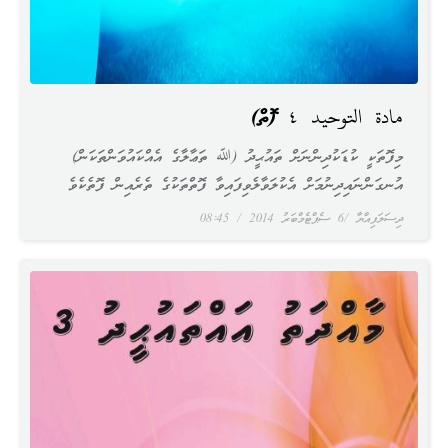
مادة التوحيد ٤ (ފޮތް)
މިފޮތަކީ ކުޑަކުދިންނަށް ތައުޙީދު (ﷲ ތަޢާލާގެ އެއްކައުވަންތަކަން)
އުނގަންނައިދިނުމަށް އެކުލަވާލެވިފައިވާ ފޮތްތަކުގެ ތެރެއިން ފޮތެކެވެ
ދިސަލަފިއްޔާ
6 ސެޕްޓެމްބަރު 2014
08:45