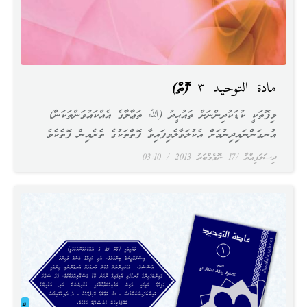
مادة التوحيد ٣ (ފޮތް)
މިފޮތަކީ ކުޑަކުދިންނަށް ތައުޙީދު (ﷲ ތަޢާލާގެ އެއްކައުވަންތަކަން)
އުނގަންނައިދިނުމަށް އެކުލަވާލެވިފައިވާ ފޮތްތަކުގެ ތެރެއިން ފޮތެކެވެ
ދިސަލަފިއްޔާ
17 ނޮވެމްބަރު 2013
03:10