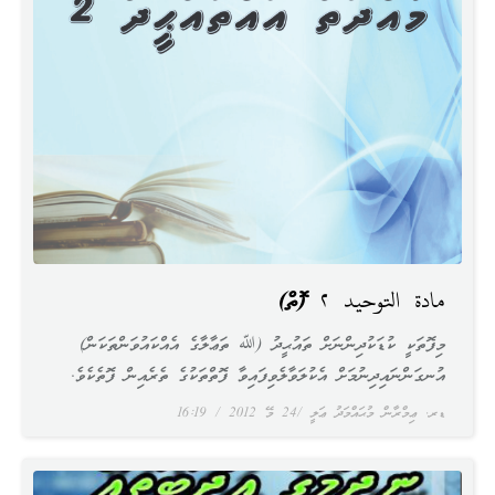
مادة التوحيد ٢ (ފޮތް)
މިފޮތަކީ ކުޑަކުދިންނަށް ތައުޙީދު (ﷲ ތަޢާލާގެ އެއްކައުވަންތަކަން)
އުނގަންނައިދިނުމަށް އެކުލަވާލެވިފައިވާ ފޮތްތަކުގެ ތެރެއިން ފޮތެކެވެ.
ޑރ. ޢިމްރާން މުޙައްމަދު ޢަލީ
24 މޭ 2012
16:19