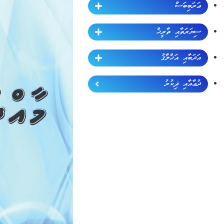
ޢަރަބިބަސް
ސިޔަރަތާއި ތާރީޚް
އަދަބާއި އަޚްލާޤު
ދުޢާއާއި ޛިކުރު