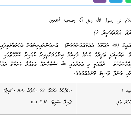
سلام على رسول الله وعلى آله وصحبه أجمعين
ަތު އައްތައުޙީދު 2)
ައުޙީދު (ﷲ ތަޢާލާގެ އެއްކައުވަންތަކަން) އުނގަންނައިދިނުމަށް އެކުލަވާލެވިފައިވ
ވެ. ތައުޙީދަކީ ޢަޤީދާގެ އެންމެ މުހިއްމު ބިންގަލަށްވީއިރު ކުޑައިރު ހެޔޮގޮތުގައި މ
ިއްމުކަމެކެވެ. ދުޢާއަކީ މި ޢަމަލުގައި ﷲ ސުބުޙާނަހޫ ވަތަޢާލާ ބަރަކާތް ލައްވާ
ޔާއި މަންފާ ވާސިލް ކޮށްދެއްވުމެވެ.
حيد
٢
ޞަފްޙާގެ ޢަދަދު: 59 ޞަފްޙާ (A4 ސައިޒް)
މަދު ޢަލީ
ފައިލް ސައިޒް: 5.56 mb