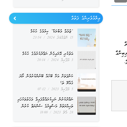
ޢިލްމުވެރިންގެ ފަތުވާ
“ޖުމުޢާ މުބާރަކާ” ކިޔުމުގެ ޙުކުމް
15 ނޮވެމްބަރު 2024
23:54
ާ
ިބިންގާ
އަތުކުރި އޮޅައިގެން ނަމާދުކުރުމުގެ ޙުކުމް
3 އޭޕްރިލް 2024
20:14
،
ކަންފަތަށް އަޅާ ބޭހެއް ބޭނުންކުރުމުން ރޯދަ
ގެއްލޭ ތަ؟
5 އޭޕްރިލް 2023
07:12
ނަމާދުކުރުން ނަހީކުރައްވާފައިވާ ވަގުތުތަކުގައި
ތަޙިއްޔަތުލް މަސްޖިދުގެ ސުންނަތް ކުރުން
28 މާޗް 2023
18:00