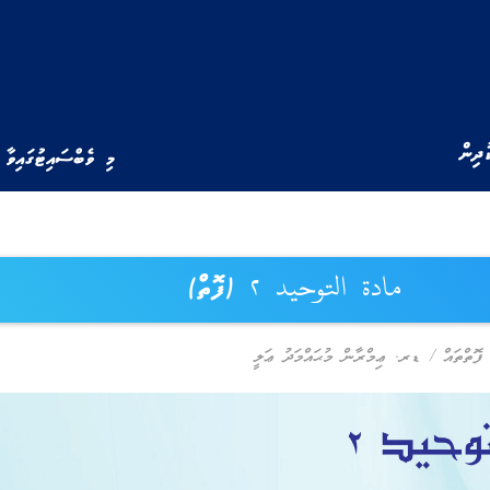
ުދިން
މި ވެބްސައިޓުގައިވާ 
مادة التوحيد ٢ (ފޮތް)
ފޮތްތައް
/
ޑރ. ޢިމްރާން މުޙައްމަދު ޢަލީ