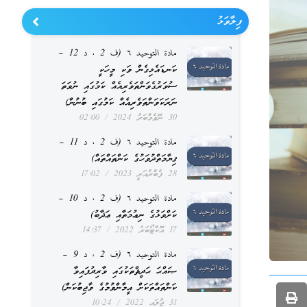
ފިލާވަޅު
مادة التوحيد ٦ (ف 2 ، د 12 –
ކަނޑައެޅިގެން ވަކި މީހަކީ
ސުވަރުގެވަންތަވެރިއެއް ކަމުގައި ނުވަތަ
ނަރަކަވަންތަވެރިއެއް ކަމުގައި ބުނުން)
30 ނޮވެމްބަރު 2024
02:00
مادة التوحيد ٦ (ف 2 ، د 11 –
ޤިޔާމަތްދުވަހުގެ ކަންތައްތައް)
28 ފެބްރުއަރީ 2023
17:02
مادة التوحيد ٦ (ف 2 ، د 10 –
ކަށްވަޅުގެ ނިޢުމަތާއި ޢަޛާބު)
17 އޮކްޓޯބަރު 2022
14:37
مادة التوحيد ٦ (ف 2 ، د 9 –
ޞައްޙަ ޙަދީޘްތަކުގައި ވާރިދުފައިވާ
ކަންތައްތަކަށް އީމާންވުމުގެ ވާޖިބުކަން)
31 ޖުލައި 2022
10:24