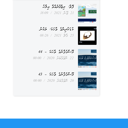
ފޮތް: ރިޒްޤުދެއްވާ އިލާހު
21 ޖޫން 2021
18:09
ކުޑަކުދިންގެ ވާހަކަ: ލަކުނު
25 މާޗް 2021
08:26
މޫސާގެފާނުގެ ވާހަކަ – 44
22 ނޮވެމްބަރު 2020
00:00
މޫސާގެފާނުގެ ވާހަކަ – 43
20 ނޮވެމްބަރު 2020
00:00