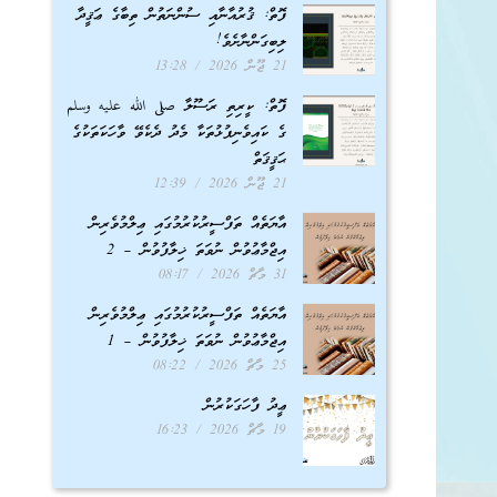
ފޮތް: ޤުރުއާނާއި ސުންނަތުން ތިބާގެ ޢަޤީދާ
ލިބިގަންނާށެވެ!
21 ޖޫން 2026
13:28
ފޮތް: ކީރިތި ރަސޫލާ صلى الله عليه وسلم
ގެ ކައިވެނިފުޅުތަކާ މެދު ދެކެވޭ ވާހަކަތަކުގެ
ޙަޤީޤަތް
21 ޖޫން 2026
12:39
އާޔަތެއް ތަފްސީރުކުރުމުގައި ޢިލްމުވެރިން
އިޖްމާޢުވުން ނުވަތަ ޚިލާފުވުން – 2
31 މާޗް 2026
08:17
އާޔަތެއް ތަފްސީރުކުރުމުގައި ޢިލްމުވެރިން
އިޖްމާޢުވުން ނުވަތަ ޚިލާފުވުން – 1
25 މާޗް 2026
08:22
ޢީދު ފާހަގަކުރުން
19 މާޗް 2026
16:23