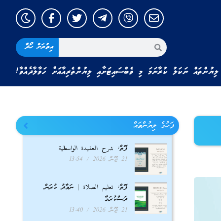
އިތުރަށް ހޯދާ
ލިޔުންތައް ނަކަލު ކުރާނަމަ މި ވެބްސައިޓަށާއި ލިޔުންތެރިއާއަށް ހަވާލާދެއްވާ!
ފަހުގެ ލިޔުންތައް
ފޮތް: شرح العقيدة الواسطية
21 ޖޫން 2026
13:54
ފޮތް: تعليم الصلاة | ނަމާދު ކުރަން
ދަސްކުރަމާ
21 ޖޫން 2026
13:40