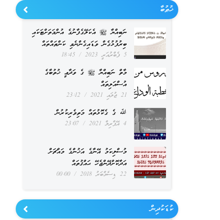
ޚުޠުބާ
ނަބިއްޔާ ﷺ އެކަލޭގެފާނުގެ އުންމަތަށްޓަކައި
ބިރުފުޅުގެން ވަޑައިގެންނެވި ކަންތައްތައް
5 ފެބްރުއަރީ 2023
18:45
މާތް ނަބިއްޔާ ﷺ ގެ ވަދާޢީ ޚުތުބާގެ
އުސްއަލިތައް
21 ޖުލައި 2021
23:12
ﷲ ގެ ގެކޮޅުތައް މަތިވެރިކުރުން
4 އޭޕްރިލް 2021
23:07
މުސްލިކަމު އޭނާގެ އަޚުންގެ މައްޗަށް
އަދާކޮށްދޭންޖެހޭ ޙައްޤުތައް
22 ޑިސެމްބަރު 2018
00:00
ކުޑަކުދިން