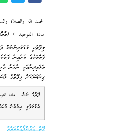
الحمد لله والصلاة وال
مادة التوحيد
٢
(މާއްދ
މިފޮތަކީ ކުޑަކުދިންނަށް ތ
ފޮތްތަކުގެ ތެރެއިން ފޮތެކެ
އަޅައިދިނުމަކީ ނުހަނު މުހ
ގިނަބަޔަކަށް މިފޮތުގެ ލާބަ
ފޮތުގެ ނަން:
مادة التو
އެކުލަވާލީ: ޢިމްރާން މުޙައް
ފޮތް ޑައުންލޯޑުކުރައްވާ