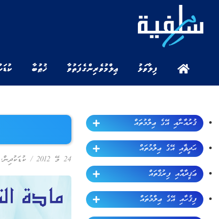
ފިލާވަޅު
ޢިލްމުވެރިންގެ ފަތުވާ
ޚުޠުބާ
ކުޑަކ
ޤުރުއާނާއި އޭގެ ޢިލްމުތައް
ޙަދީޘާއި އޭގެ ޢިލްމުތައް
24 މޭ 2012
/
ކުޑަކުދިން
,
ޢަޤީދާއާއި ފިރުޤާތައް
ފިޤުހާއި އޭގެ ޢިލްމުތައް