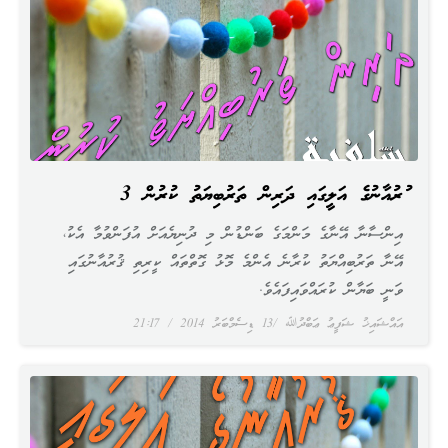
ޤުރުއާނުގެ އަލީގައި ދަރިން ތަރުބިޔަތު ކުރުން 3
އިންސާނާ އޭނާގެ މަންމަގެ ބަންޑުން މި ދުނިޔެއަށް އުފަންވުމާ އެކު،
އޭނާ ތަރުބިއްޔަތު ކުރާނެ އެންމެ މޮޅު ގޮތްތައް ކީރިތި ޤުރުއާނުގައި
ވަނީ ބަޔާން ކުރައްވައިފައެވެ.
އައްޝައިޚު ޝަފީޢު ޢަބްދުﷲ
13 ޑިސެމްބަރު 2014
21:17