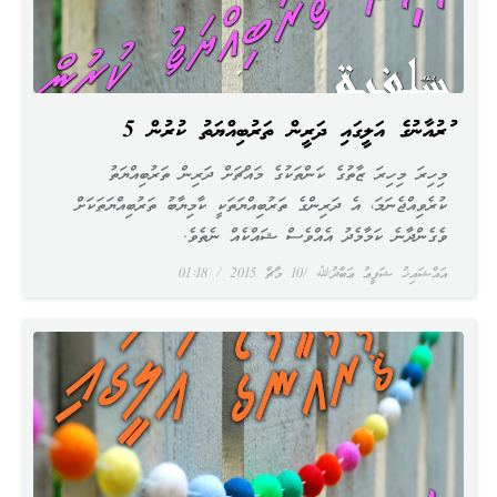
ޤުރުއާނުގެ އަލީގައި ދަރީން ތަރުބިއްޔަތު ކުރުން 5
މިހިރަ މިހިރަ ޒާތުގެ ކަންތަކުގެ މައްޗަށް ދަރިން ތަރުބިއްޔަތު
ކުރެވިއްޖެނަމަ، އެ ދަރިންގެ ތަރުބިއްޔަތަކީ ކާމިޔާބު ތަރުބިއްޔަތަކަށް
ވެގެންދާނެ ކަމާމެދު އެއްވެސް ޝައްކެއް ނެތެވެ.
އައްޝައިޚު ޝަފީޢު ޢަބްދުﷲ
10 މާޗް 2015
01:18