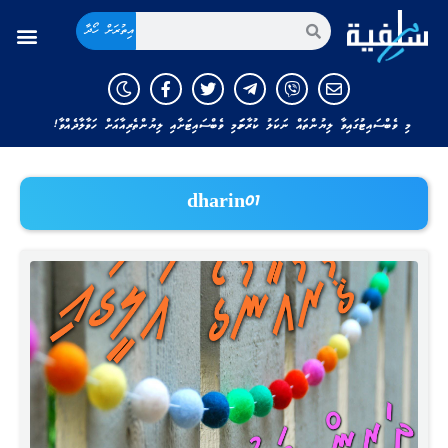
އިތުރަށް ހޯދާ
މި ވެބްސައިޓުގައިވާ ލިޔުންތައް ނަކަލު ކުރާނަމަ މި ވެބްސައިޓަށާއި ލިޔުންތެރިއާއަށް ހަވާލާދެއްވާ!
dharin01