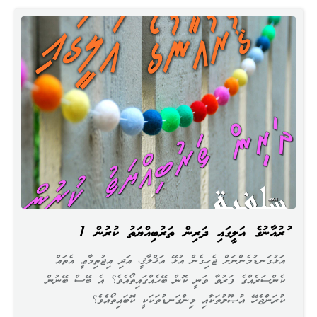
ޤުރުއާނުގެ އަލީގައި ދަރިން ތަރުބިއްޔަތު ކުރުން 1
އަޅުގަނޑުމެންނަށް ޖެހިގެން އުޅޭ އަޚްލާޤީ، އަދި އިޖުތިމާޢީ އެތައް
ކެންސަރެއްގެ ފަރުވާ ވަނީ ކޮން ބޭހެއްގައިތޯއެވެ؟ އެ ބޭސް ބޭނުން
ކުރަންޖެހޭ އުޞޫލުތަކާއި މިންގަނޑުތަކަކީ ކޮބައިތޯއެވެ؟