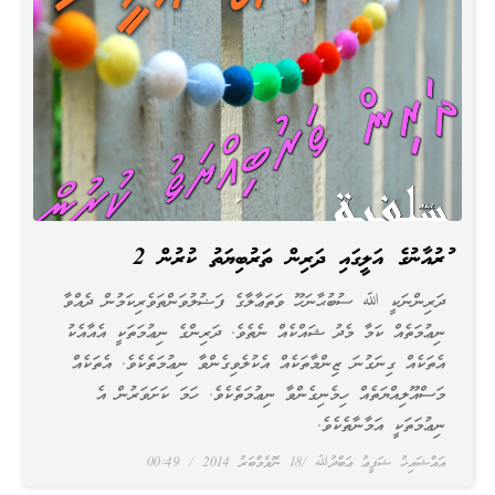
ޤުރުއާނުގެ އަލީގައި ދަރިން ތަރުބިޔަތު ކުރުން 2
ދަރިންނަކީ ﷲ ސުބުޙާނަހޫ ވަތަޢާލާގެ ފަޟުލުވަންތަވެރިކަމުން ދެއްވާ
ނިޢުމަތެއް ކަމާ މެދު ޝައްކެއް ނެތެވެ. ދަރިންގެ ނިޢުމަތަކީ އެއާއެކު
އެތަކެއް ގިނަގުނަ ޒިންމާތަކެއް އެކުލެވިގެންވާ ނިޢުމަތެކެވެ. އެތަކެއް
މަސްއޫލިއްޔަތެއް ހިމެނިގެންވާ ނިޢުމަތެކެވެ. ހަމަ ކަށަވަރުން އެ
ނިޢުމަތަކީ އަމާނާތެކެވެ.
އައްޝައިޚު ޝަފީޢު ޢަބްދުﷲ
18 ނޮވެމްބަރު 2014
00:49