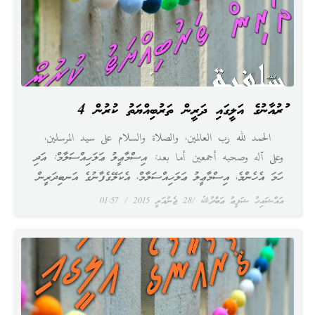
ޤުރުއާނުގެ އަލީގައި ދަރީން ތަރުބިއްޔަތު ކުރުން 4
الحمد لله رب العالمين، والصلاة والسلام على سيد المرسلين،
وعلى آله وصحبه أجمعين أما بعد: އިސްމާޢީލު ޢަލަހިއްސަލާމް: އަދި
ހަމަ އެހެންމެ، އިސްމާޢީލު ޢަލަހިއްސަލާމް، އެކަލޭގެފާނުގެ އަނބިދަރީން
އައްޝައިޚު ޝަފީޢު ޢަބްދުﷲ
28 ޖެނުއަރީ 2015
01:57