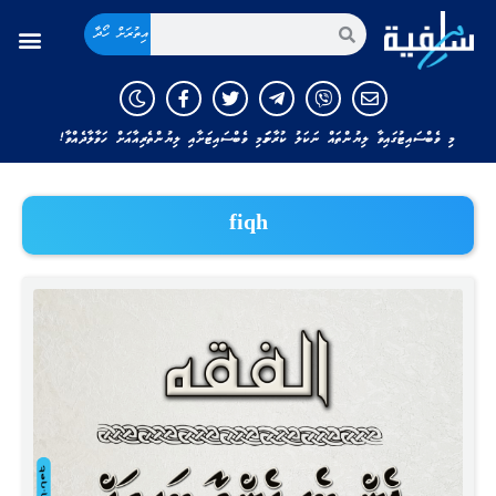
އިތުރަށް ހޯދާ
މި ވެބްސައިޓުގައިވާ ލިޔުންތައް ނަކަލު ކުރާނަމަ މި ވެބްސައިޓަށާއި ލިޔުންތެރިއާއަށް ހަވާލާދެއްވާ!
fiqh