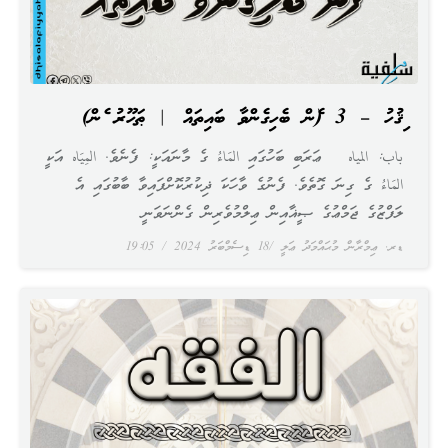
ފިޤުހު – 3 (ފެން ބެހިގެންވާ ބައިތައް | ޠަހޫރު ފެން)
باب: المياه ޢަރަބި ބަހުގައި المَاءُ ގެ މާނައަކީ: ފެނެވެ. المِيَاه އަކީ
المَاءُ ގެ ގިނަ ގޮތެވެ. ފެނުގެ ވާހަކަ ޛިކުރުކޮށްފައިވާ ބާބުގައި އެ
ލަފްޒުގެ ޖަމްޢުގެ ޞީޣާއިން ޢިލްމުވެރިން ގެންނަވަނީ
ޑރ. ޢިމްރާން މުޙައްމަދު ޢަލީ
18 ޑިސެމްބަރު 2024
19:05