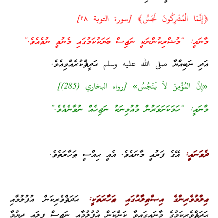
﴿إِنَّمَا الْمُشْرِكُونَ نَجَسٌ﴾‏ [سورة التوبة ٢٨]
މާނައީ: “މުޝްރިކުންނަކީ ނަޖިސް ބަޔަކުކަމުގައި މެނުވީ ނުވެއެވެ.”
އަދި ނަބިއްޔާ صلى الله عليه وسلم ޙަދީޘްކުރެއްވިއެވެ.
«إِنَّ المُؤْمِنَ لاَ يَنْجُسُ» [رواه البخاري (285)]
މާނައީ: “ހަމަކަށަވަރުން މުއުމިނަކު ނަޖިހެއް ނުވާނެއެވެ.”
ދެވަނައީ:
އޭގެ ފަރުޢީ މާނައެވެ. އެއީ ޙިއްސީ ޠަހާރަތެވެ.
ޢިލްމުވެރިންގެ އިޞްޠިލާޙުގައި ޠަހާރަތަކީ:
ޙަދަޘްވެރިކަން އުފުލުމާއި
ޙަދަޘްވެރިކަމުގެ މާނައިގައިވާ ކަންކަން އުފުލުމާއި ނަޖިސް ފިލައި ދިޔުމާ