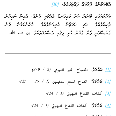
އެބޭކަލުންގެ ފޮތްތައް ފައްޓަވައެވެ.
[10]
ޠަހާރަތުގައި ބޭނުން ކުރާ މައިގަނޑު އެއްޗަކީ ފެނެވެ. އެއިން ނަޖިހުން
ޠާހިރުވެއެވެ. އަދި ޙަދަޘުން އެރިގަނެވެއެވެ. އެހެންކަމުން ދެން
ގެނެސްދޭނީ ފެނާ ގުޅުން ހުރި ފިޤުހީ މަސްއަލަތަކެވެ. إن شاء الله.
[1]
ބައްލަވާ: المصباح المنير للفيومي (2 / 379).
[2]
ބައްލަވާ: الشرح الممتع للعثيمين (1 / 25 – 27).
[3]
كشاف القناع للبهوتي (1 / 24).
[4]
ބައްލަވާ: كشاف القناع للبهوتي (1 / 24).