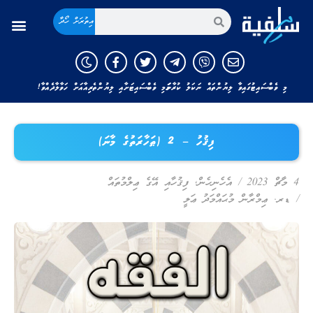
އިތުރަށް ހޯދާ
މި ވެބްސައިޓުގައިވާ ލިޔުންތައް ނަކަލު ކުރާނަމަ މި ވެބްސައިޓަށާއި ލިޔުންތެރިއާއަށް ހަވާލާދެއްވާ!
ފިޤުހު – 2 (ޠަހާރަތުގެ މާނަ)
4 މާޗް 2023
/
އެހެނިހެން
,
ފިޤުހާއި އޭގެ ޢިލްމުތައް
/
ޑރ. ޢިމްރާން މުޙައްމަދު ޢަލީ