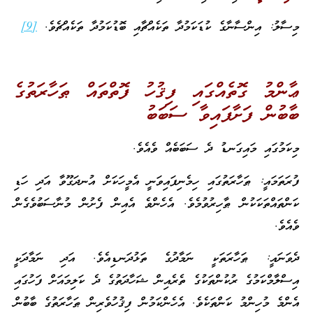
މިސާލު: އިންސާނާގެ ކުޑަކަމުދާ ތަކެއްޗާއި ބޮޑުކަމުދާ ތަކެއްޗެވެ.
[9]
ޢާންމު ގޮތެއްގައި ފިޤުހު ފޮތްތައް ޠަހާރަތުގެ
ބާބުން ފަށާފައިވާ ސަބަބު
މިކަމުގައި މައިގަނޑު ދެ ސަބަބެއް ވެއެވެ.
ފުރަތަމައީ: ޠަހާރަތުގައި ހިމެނިފައިވަނީ އެމީހަކަށް އުނދަގޫވާ އަދި ހަޑި
ކަންތައްތަކަކުން ޠާހިރުވުމެވެ. އެހެންވެ އެއިން ފެށުން މުނާސަބުވެގެން
ވެއެވެ.
ދެވަނައީ: ޠަހާރަތަކީ ނަމާދުގެ ތަޅުދަނޑިއެވެ. އަދި ނަމާދަކީ
އިސްލާމްކަމުގެ ރުކުންތަކުގެ ތެރެއިން ޝަހާދަތުގެ ދެ ކަލިމައަށް ފަހުގައި
އެންމެ މުހިންމު ކަންތަކެވެ. އެހެންކަމުން ފިޤުހުވެރިން ޠަހާރަތުގެ ބާބުން