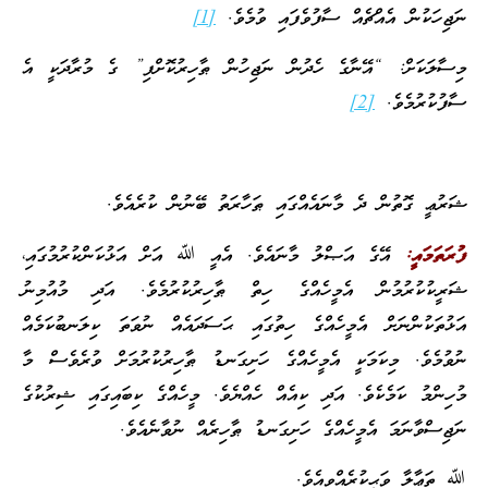
ނަޖިހަކުން އެއްޗެއް ސާފުވެފައި ވުމެވެ.
[1]
މިސާލަކަށް: “އޭނާގެ ހެދުން ނަޖިހުން ޠާހިރުކޮށްފި” ގެ މުރާދަކީ އެ
ސާފުކުރުމެވެ.
[2]
ޝަރުޢީ ގޮތުން ދެ މާނައެއްގައި ޠަހާރަތު ބޭނުން ކުރެއެވެ.
ފުރަތަމައީ:
އޭގެ އަޞްލު މާނައެވެ. އެއީ ﷲ އަށް އަޅުކަންކުރުމުގައި،
ޝަރީކުކުރުމުން އެމީހެއްގެ ހިތް ޠާހިރުކުރުމެވެ. އަދި މުއުމިނު
އަޅުތަކުންނަށް އެމީހެއްގެ ހިތުގައި ޙަސަދައެއް ނުވަތަ ކިލަނބުކަމެއް
ނުވުމެވެ. މިކަމަކީ އެމީހެއްގެ ހަށިގަނޑު ޠާހިރުކުރުމަށް ވުރެވެސް މާ
މުހިންމު ކަމެކެވެ. އަދި ކިއެއް ހެއްޔެވެ. މީހެއްގެ ކިބައިގައި ޝިރުކުގެ
ނަޖިސްވާނަމަ އެމީހެއްގެ ހަށިގަނޑު ޠާހިރެއް ނުވާނެއެވެ.
ﷲ ތަޢާލާ ވަޙީކުރެއްވިއެވެ.