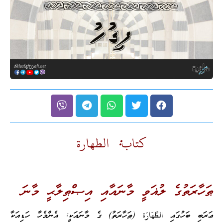
كتاب: الطهارة
ޠަހާރަތުގެ ލުޣަވީ މާނައާއި އިޞްޠިލާޙީ މާނަ
ޢަރަބި ބަހުގައި الطَّهَارَة (ޠަހާރަތު) ގެ މާނައަކީ: އެންމެހާ ހަޑިއަކާ