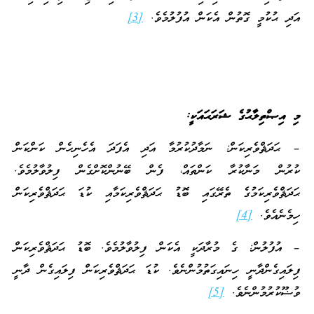
އަދި ޙުކުމީ ގޮތުން އެކަން އުފުލުމެވެ.
[3]
މި އިޞްތިލާޙުގެ ޝަރަޙައަކީ:
– ޙަދަޘްވެރިކަން: ނަމާދުކުރުމާ އަދި އެފަދަ އެހެނިހެން ކަންކަން
ކުރުން މަނާކުރާ ކަންތައް، ފެން ބޭނުންކޮށްގެން ފިލުވާލުމެވެ.
ޙަދަޘްވެރިކަމުގެ ތެރޭގައި ބޮޑު ޙަދަޘްވެރިކަމާއި ކުޑަ ޙަދަޘްވެރިކަން
ހިމެނެއެވެ.
[4]
– އުފުލުން: ގެ މުރާދަކީ އެކަން ފިލުވާލުމެވެ. ބޮޑު ޙަދަޘްވެރިކަން
ފިލައިގެންދާނީ ހިނައިގަތުމުންނެވެ. ކުޑަ ޙަދަޘްވެރިކަން ފިލައިގެން ދާނީ
ވުޟޫކުރުމުންނެވެ.
[5]