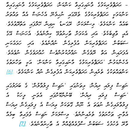
– ޙަދަޘްވެރިކަމުގެ މާނައިގައިވާ ކަންކަން: ޙަދަޘްވެރިކަމުގެ މާނައިގައިވާ
ކަންކަމަކީ ޙަދަޘްވެރިކަމުގެ ތެރޭގައި ނުހިމެނޭ އެހެނަސް އެއާ ވައްތަރު
ބައެއް ކަންކަމެވެ. މިސާލަކަށް: ރޭގަނޑު ނިދިން ހޭލާފައި އަތްދޮވުމެވެ.
އެއީ ވާޖިބެކެވެ. އަދި އެކަމަށް ޠާހިރުވުމޭ ކިޔާނެއެވެ. އެހަނަސް އޭގެ
ސަބަބުން ޙަދަޘްވެރިކަން އުފުލިގެން ނުދާނެއެވެ. އަދި ހަމައެކަނި
އެފަދައިން އަތް ދޮވެގެން ނަމާދުކުރުންވެސް ހުއްދަވެގެން ނުވެއެވެ.
އެހެންކަމުން ‘ޙަދަޘްވެރިކަމުގެ މާނައިގައިވާ ކަންކަން’ އަކީ ޠަހާރަތުގެ
ކަންތައްތަކުގެ ތެރެއިން ޙަދަޘްވެރިކަން އުފުލިގެން ނުދާ ކަންކަމެވެ.
[6]
ނަޖިސް ފިލައި ދިޔުން: މިތަނުގައި ‘ނަޖިސް ފިލުވާލުން’ ގެ ބަދަލުގައި
‘ނަޖިސް ފިލައި ދިޔުން’ ބޭނުންކޮށްފައި އެވަނީ މީހަކު އެ
ފިލުވާލައިގެން ނުވަތަ އެ ނޫން ގޮތަކަށް ވިޔަސް އެ ފިލައިގެން ދިޔަސް
އެވާނީ ޠަހާރަތުގެ ތެރެއިންނެވެ. މިސާލަކަށް ނަޖިސް ވެފައިވާ ބިމެއް
ވާރޭ ވެހުމުގެ ސަބަބުން ސާފުވެއްޖެއްޔާ އެ ޠާހިރުވާނެއެވެ.
[7]