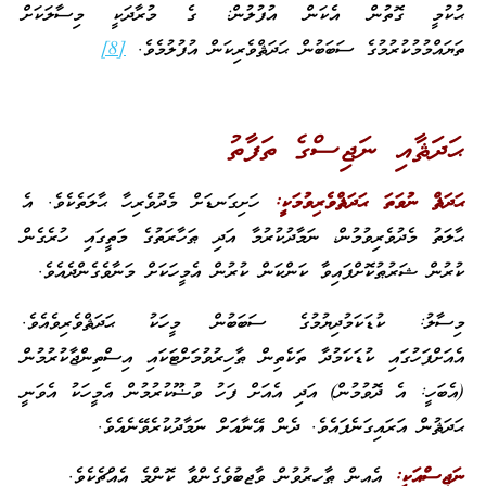
ޙުކުމީ ގޮތުން އެކަން އުފުލުން: ގެ މުރާދަކީ މިސާލަކަށް
ތަޔައްމުމުކުރުމުގެ ސަބަބުން ޙަދަޘްވެރިކަން އުފުލުމެވެ.
[8]
ޙަދަޘާއި ނަޖިސްގެ ތަފާތު
ޙަދަޘް ނުވަތަ ޙަދަޘްވެރިވުމަކީ:
ހަށިގަނޑަށް މެދުވެރިހާ ޙާލަތެކެވެ. އެ
ޙާލަތު މެދުވެރިވުމުން، ނަމާދުކުރުމާ އަދި ޠަހާރަތުގެ މަތީގައި ހުރެގެން
ކުރުން ޝަރުޠުކޮށްފައިވާ ކަންކަން ކުރުން އެމީހަކަށް މަނާވެގެންދެއެވެ.
މިސާލު: ކުޑަކަމުދިޔުމުގެ ސަބަބުން މީހަކު ޙަދަޘްވެރިވެއެވެ.
އެއަށްފަހުގައި ކުޑަކަމުދާ ތަކެތިން ޠާހިރުވުމަށްޓަކައި އިސްތިންޖާކުރުމުން
(އެބަހީ: އެ ދޮވުމުން) އަދި އެއަށް ފަހު ވުޟޫކުރުމުން އެމީހަކު އެވަނީ
ޙަދަޘުން އަރައިގަނެފައެވެ. ދެން އޭނާއަށް ނަމާދުކުރެވޭނެއެވެ.
ނަޖިސްއަކީ:
އެއިން ޠާހިރުވުން ވާޖިބުވެގެންވާ ކޮންމެ އެއްޗެކެވެ.