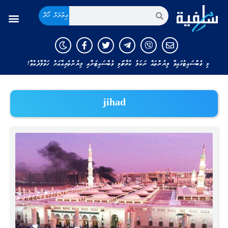
އިތުރަށް ހޯދާ
މި ވެބްސައިޓުގައިވާ ލިޔުންތައް ނަކަލު ކުރާނަމަ މި ވެބްސައިޓަށާއި ލިޔުންތެރިއާއަށް ހަވާލާދެއްވާ!
jihad