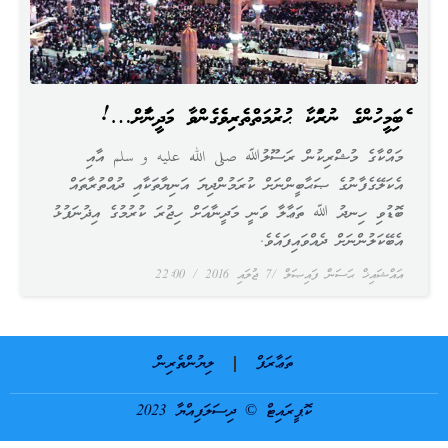
އެބައިމީހުންގެ ނުރައްކާ ޙުރުމަތްތެރިވެގެންވާ މަދީނާއަށް…!
މައްކާގެ މުޝްރިކުން ރަސޫލުﷲ صلى الله عليه و سلم އާއި
އެކަލޭގެފާނުގެ ޞަޙާބީންނަށް ކުރަމުންދިޔަ އަނިޔާތަކާއި ދުއްތުރާތައް
ބޮޑުވި ހިނދު ﷲ ތަޢާލާ ވަނީ މަދީނާއަށް ހިޖުރަ ކުރުމުގެ އިޛުނަފުޅު
އެބޭކަލުންނަށް ދެއްވައިފައެވެ.
އައްޝައިޚް ޙަސަން ފައިޞަލް
7 ޖުލައި 2016
22:00
ތަޢާރަފް
ލިޔުންތެރިން
ކޮޕީރައިޓް © ދިސަލަފިއްޔާ 2023