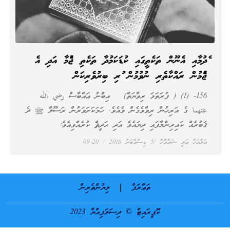
ހެދުމާއި އެނޫން ތަކެތީގައި ކުޑަކަމުދާ ތަކެތި ޖެހުމާ އަދި އެ
ޖެހުމުން ރައްކާތެރި ނުވުމުން ހުރި ބިރުވެރިކަން
156- (1) ( ފުރަތަމަ ރިވާޔަތް) އިބްނު ޢައްބާސް رضي الله
عنهما ގެ އަރިހުން ރިވާވެގެން ވެއެވެ. ހަމަކަށަވަރުން ރަސޫލާ ﷺ ދެ
ޤަބުރެއް ކައިރިންލާފައި ދިޔައެވެ އަދި ޙަދީޘް ކުރެއްވިއެވެ:
އަލްއަޚް ޢަލީ ޝައްމާޚް
5 ޑިސެމްބަރު 2016
09:20
ތަޢާރަފް
ލިޔުންތެރިން
ކޮޕީރައިޓް © ދިސަލަފިއްޔާ 2023