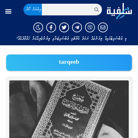
އިތުރަށް ހޯދާ
މި ވެބްސައިޓުގައިވާ ލިޔުންތައް ނަކަލު ކުރާނަމަ މި ވެބްސައިޓަށާއި ލިޔުންތެރިއާއަށް ހަވާލާދެއްވާ!
tarqeeb