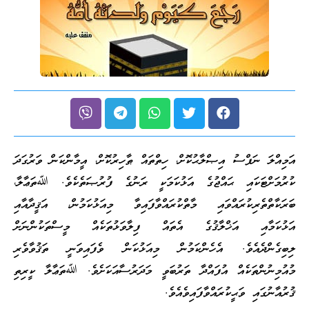
އަމިއްލަ ނަފްސު އިޞްލާޙުކޮށް، ހިތްތައް ޠާހިރުކޮށް، އީމާންކަން ވަރުގަދަ
ކުރުމަށްޓަކައި ޙައްޖުގެ އަޅުކަމަކީ ރަނުގެ ފުރުޞަތެކެވެ. ﷲތަޢާލާ،
ބަރަކާތްތެރިކުރައްވައި މާތްކުރައްވާފައިވާ މިއަޅުކަމުން، އަޤީދާއާއި
އަޅުކަމާއި އަޚްލާޤުގެ އެތައް ފިލާވަޅުތަކެއް މީސްތަކުންނަށް
ލިބިގެންދެއެވެ. އެހެންކަމުން މިއަޅުކަން ވެފައިވަނީ ތަޤުވާވެރި
މުއުމިނުންތަކެއް އުފައްދާ ތަރުބަވީ މަދަރުސާއަކަށެވެ. ﷲތަޢާލާ ކީރިތި
ޤުރުއާނުގައި ވަޙީކުރައްވާފައިވެއެވެ.