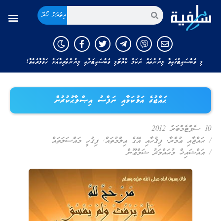
އިތުރަށް ހޯދާ
މި ވެބްސައިޓުގައިވާ ލިޔުންތައް ނަކަލު ކުރާނަމަ މި ވެބްސައިޓަށާއި ލިޔުންތެރިއާއަށް ހަވާލާދެއްވާ!
ޙައްޖުގެ އަޅުކަމާއި ނަފްސު އިޞްލާޙުކުރުން
10 ސެޕްޓެމްބަރު 2012
/
ޙައްޖާއި ޢުމްރާ
,
ފިޤުހާއި އޭގެ ޢިލްމުތައް
,
ފިޤުހީ މައްސަލަތައް
/
އައްޝައިޚް މުޙައްމަދު ޝަމްޢޫން