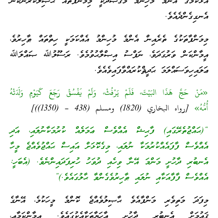
އަޅުކަމުގެ އެންމެ މުހިންމު މަޤްޞަދަކީ މިމަންފާތައް ޙާޞިލުކުރުންކަން
އެނގިގެންދެއެވެ.
މިމަންފާތަކުގެ ތެރެއިން އެންމެ މުހިންމު އެއްކަމަކީ ހިތްތައް ޠާހިރުވެ،
އީމާންކަން ވަރުގަދަވެ، ނަފްސު އިޞްލާޙުވުމެވެ. ރަސޫލުﷲ ޞައްލަﷲ
ޢަލައިހިވަސައްލަމަ ޙަދީޘްކުރައްވާފައިވެއެވެ.
«مَنْ حَجَّ هَذَا البَيْتَ، فَلَمْ يَرْفُثْ، وَلَمْ يَفْسُقْ رَجَعَ كَيَوْمِ وَلَدَتْهُ
أُمُّهُ»
[رواه البخاري (1820) ومسلم (438 – (1350))]
“(ޙައްޖުތެރޭގައި) ފާޙިޝް އެއްވެސް ޢަމަލެއް ކުރުމަކާނުލައި، އަދި
އެއްވެސް ފާފައެއްކުރުމަކާ ނުލައި، މިގެކޮޅަށް އައިސް ޙައްޖުވެއްޖެ މީހާ
އެނބުރި ދާހުށީ މަންމަ އޭނާ ވިހެއި ދުވަހު ހުރިފަދައިންނެވެ. (އެބަހީ:
އެއްވެސް ފާފާއަކާއި ނުލައި ޠާހިރުވެގެންވާ ޙާލުގައެވެ.)”
މިފަދަ މަތިވެރި މަންފާއެވެ ޙާޞިލުވެއްޖެ ކޮންމެ މީހަކުމެ، އޭނާގެ
ޤައުމަށް އެނބުރި ދާހުށީ އާހަޔާތަކާއެކުގައެވެ. އީމާންކަމާއި،