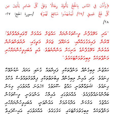
﴿
وَأَذِّن فِي النَّاسِ بِالْحَجِّ يَأْتُوكَ رِجَالًا وَعَلَىٰ كُلِّ ضَامِرٍ يَأْتِينَ مِن
كُلِّ فَجٍّ عَمِيقٍ
لِّيَشْهَدُوا مَنَافِعَ لَهُمْ
﴾‏
[سورة الحج: ٢٧-
٢٨]
“އަދި ކަލޭގެފާނު މީސްތަކުންނަށް ޙައްޖަށް އައުމަށް ގޮވައިލައްވާށެވެ!
އޭރުން ފައިމަގުގައްޔާއި، އަނަރޫފަ ޖަމަލު މަތީގައި، ދުރުތަންތަނުން
އެއުރެން ކަލޭގެފާނުގެ އަރިހަށް އަންނާނެތެވެ. އެއީ އެބައިމީހުންނަށްހުރި
މަންފާތަކެއް ލިބިގަތުމަށްޓަކައެވެ.”
ޙައްޖުން ލިބިގެންދާ މަންފާތަކާއި ފައިދާތައް ގުނައި އަދަދު ނުކުރެވޭހާ
ގިނައެވެ. އަދި އެއިން ލިބިގެންދާ ޢިބުރަތްތަކާއި ފިލާވަޅުތައްވެސް އެހާމެ
ގިނައެވެ. ﷲތަޢާލާވަނީ ޙައްޖު ސޫރަތުގެ 28ވަނަ އާޔަތުގައި މިކަން
ބަޔާންކުރައްވާފައެވެ. އެއާޔަތުގައި އެއިލާހު އަންގަވަނީ މީސްތަކުން
ޙައްޖުގެ އަޅުކަން އަދާކުރުމަށް އައުންވަނީ، އެބައިމީހުންނަށްހުރި
މަންފާތަކެއް ލިބިގަތުމަށްޓަކައި ކަމުގައެވެ. އެއާޔަތުގައި އައިސްފައިވާ