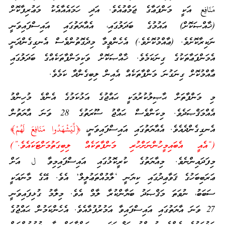
مَنَافِع އަކީ މަންފަޢާގެ ޖަމްޢުއެވެ. އަދި ހަމައެއާއެކު މަޢުރިފާކޮށް
(ޚާއްޞަކޮށް) އައުމުގެ ބަދަލުގައި، އެއާޔަތުގައި އައިސްފައިވަނީ
ނަކިރާކޮށެވެ. (ޢާއްމުކޮށެވެ.) އެހެންވީމާ މިދެގޮތުންވެސް އެނގިގެންދަނީ
އެމަންފަޢާތަކުގެ ގިނަކަމެވެ. ޚާއްޞަކޮށް ވަކިމަންފާތަކެއްގެ ބަދަލުގައި
ޢާއްމުކޮށް ގިނަގުނަ މަންފާތަކެއް އެއިން ލިބިގެންދާ ކަމެވެ.
މި މަންފާތަށް ޙާޞިލުކުރުމަކީ ޙައްޖުގެ އަޅުކަމުގެ އެންމެ މުހިންމު
އެއްމަޤްޞަދެވެ. މިކަންވެސް ޙައްޖު ސޫރަތުގެ 28 ވަނަ އާޔަތުން
އެނގިގެންދެއެވެ. އެއާޔަތުގައި އައިސްފައިވަނީ،
﴿لِّيَشْهَدُوا مَنَافِعَ لَهُمْ﴾‏
(“އެއީ އެބައިމީހުންނަށްހުރި މަންފާތަކެއް ލިބިގަތުމަށްޓަކައެވެ.”)
މިފަދައިންނެވެ. މިއާޔަތުގެ ކުރީކޮޅުގައި އައިސްފައިމިވާ ل އަށް
ޢަރަބިބަހުގެ ޤަވާޢިދުގައި ކިޔަނީ ‘ލާމުއްތަޢުލީލް’ އެވެ. އޭގެ މާނައަކީ
ސަބަބު، ނުވަތަ މަޤްޞަދު ބަޔާންކުރާ ލާމް އެވެ. މިލާމު ގުޅިފައިވަނީ
27 ވަނަ އާޔަތުގައި އައިސްފައިވާ އަމުރުފުޅާއެވެ. އެހެންކަމުން ޙައްޖުގެ