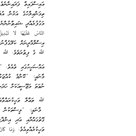
އައިސްފައިވާ ފަދައިންނެވެ. إِن
ތިމަންއިލާހުގެ އަޅުން އުފ
މަގުފުރެއްދީ ޝައިޠާނުންނެވެ.” 
النَّاسَ عَلَيْهَا لا تَبْدِيل
އިސްލާމްދީނަށް ކަލޭގެފާނު
ﷲ ގެ ފިޠުރަތެވެ. ﷲ އުފެއ
އައްޞަޙީޙުގައި ވެއެވެ. “كُلُّ مَ
މާނައީ: “ކޮންމެ ކުއްޖަކު
ނުވަތަ މަޖޫސީއަކަށް ހަދަނީ
ﷲ ތަޢާލާ ވަޙީކުރައްވާފައިވެއ
މާނައީ: “މީސްތަކުން އެއް
ގޮތުގައްޔާއި އަދި އިންޛ
ވަޙީކުރެއްވިއެވެ. وَمَا كَانَ ال