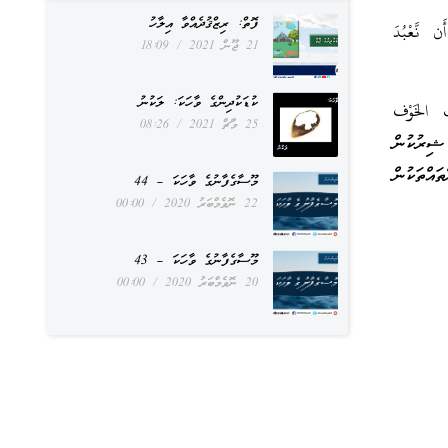
ފޮތް: ރިޒްޤުދެއްވާ އިލާހު
نَّعْبُدَ
21 ޖޫން 2021
18:09
ކުޑަކުދިންގެ ވާހަކަ: ލަކުނު
ُ الخَوْف
25 މާޗް 2021
08:26
 ޝިރުކުން
އްތަކުން
މޫސާގެފާނުގެ ވާހަކަ – 44
22 ނޮވެމްބަރު 2020
00:00
މޫސާގެފާނުގެ ވާހަކަ – 43
20 ނޮވެމްބަރު 2020
00:00