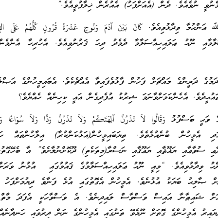
ެނުވީ ނުވެއެވެ. ދެން (އެއަށްފަހު) އެއުރެން ޚިލާފުވީއެވެ.”
ހުމާ ވިދާޅުވިއެވެ. كَانَ بَيْنَ آدَمَ وَنُوحٍ عَشَرَةُ قُرُونٍ كُلُّهُمْ عَلَى الإِ
މާއި ނޫޙު ޢަލައިހިއްސަލާމާ ދެމެދު ދިހަ ޤަރުނުވިއެވެ. އެހުރިހާ އެންމެނ
ަމުގެ ދަރީންގެ މައްޗަށް ފަހުން ފާޅުވެފައިވާ އެއްޗެކެވެ. އެބައިމީހުންގެ އަޞްލެ
އުޙީދެވެ. އެހެންކަމަށްވާނަމަ ޝިރުކު އުފެދިގެން އައީ ކިހިނެއް ހެއްޔެވެ؟
ބަސްފުޅު وَقَالُوا لاَ تَذَرُنَّ آَلِهَتَكُمْ وَلاَ تَذَرُنَّ وَدًّا وَلاَ سُوَاعًا وَل
އެމީހުން ބުނެއުޅެތެވެ. ތިޔަބައިމީހުން(އަޅުކަންކުރާ) އިލާހުންތައް ހ
ދާޢި ސުވާޢާއި ޔަޣޫޘާއި ޔަޢޫޤާއި ނަސްރާ(މިތަކެތި) ދޫކޮށްނުލާށެވެ” އާ ބެހޭގޮތު
 ވިދާޅުވިއެވެ. “މިއީ ނޫޙު ޢަލައިހިއްސަލާމުގެ ޤައުމުގައި އުޅުނު ވަރަށ
ށް ޞާލިޙު ބަޔަކު އުޅުނެވެ. އެމީހުން އެގޮތުގައި އުޅެ ފަނާވެ ދިޔުމަށްފަހު އ
ިއަށް ޝައިޠާނާ އައިސް ވަސްވާސް ލައިދިނެވެ. އެ ވަސްވާހަކީ އެފަދަ މާތް 
ޔައިރު އެމީހުންގެ ގޮތަށް ނޫޅެވޭ ތަނުގައި އެމީހުންގެ ނަން ދިރުވައި ހަނދާނެއް