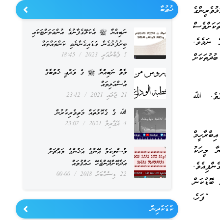
ޚުޠުބާ
ުވެރީންގެ
ަކަށްވެސް
ނަބިއްޔާ ﷺ އެކަލޭގެފާނުގެ އުންމަތަށްޓަކައި
 ނަމެވެ.
ބިރުފުޅުގެން ވަޑައިގެންނެވި ކަންތައްތައް
5 ފެބްރުއަރީ 2023
18:45
ދުތަކަށް
މާތް ނަބިއްޔާ ﷺ ގެ ވަދާޢީ ޚުތުބާގެ
އުސްއަލިތައް
ަރެވެ. ﷲ
21 ޖުލައި 2021
23:12
ﷲ ގެ ގެކޮޅުތައް މަތިވެރިކުރުން
4 އޭޕްރިލް 2021
23:07
ިބްރާހީމް
ޔާ މީހަކު
މުސްލިކަމު އޭނާގެ އަޚުންގެ މައްޗަށް
އަދާކޮށްދޭންޖެހޭ ޙައްޤުތައް
ންފިއެވެ.
22 ޑިސެމްބަރު 2018
00:00
 ބޮޑުކަން
ފަހެ،
ކުޑަކުދިން