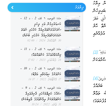
 އިލާހު
ފިލާވަޅު
ައިމީހުން
تِي فَطَرَ
مادة التوحيد ٦ (ف 2 ، د 12 –
ކަނޑައެޅިގެން ވަކި މީހަކީ
ްވާ ޙާލު
ސުވަރުގެވަންތަވެރިއެއް ކަމުގައި ނުވަތަ
ުފެއްދެވި
ނަރަކަވަންތަވެރިއެއް ކަމުގައި ބުނުން)
30 ނޮވެމްބަރު 2024
02:00
مادة التوحيد ٦ (ف 2 ، د 11 –
َانِهِ”
[3]
ޤިޔާމަތްދުވަހުގެ ކަންތައްތައް)
ރާއަކަށް
28 ފެބްރުއަރީ 2023
17:02
مادة التوحيد ٦ (ف 2 ، د 10 –
ކަށްވަޅުގެ ނިޢުމަތާއި ޢަޛާބު)
ِرِينَ
[4]
17 އޮކްޓޯބަރު 2022
14:37
ބަޔެއްގެ
مادة التوحيد ٦ (ف 2 ، د 9 –
ﷲ ތަޢާލާ
ޞައްޙަ ޙަދީޘްތަކުގައި ވާރިދުފައިވާ
ކަންތައްތަކަށް އީމާންވުމުގެ ވާޖިބުކަން)
ުރަތަމަ)
31 ޖުލައި 2022
10:24