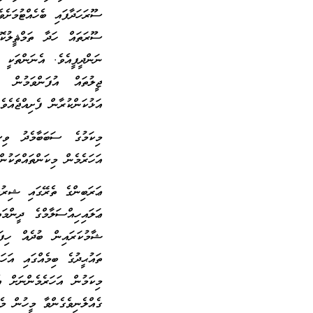
ސޫރަހަދާފައި ބެހެއްޓުމަށެ
ސޫރަތައް ހަދާ ތަމްޘީލުކޮށ
ނަންދީފީއެވެ. އެނަންތަކީ
ޖީލުތައް އުފަންވަމުން 
އަޅުކަންކުރާން ފެށިއްޖެއެވެ
މިކަމުގެ ސަބަބާމެދު ވިސ
އަހަރެމެން މިކަންތައްތަކުން
ޢަރަބިންގެ ތެރޭގައި ޝިރުކ
ޢަލައިހިއްސަލާމްގެ ދީންމަ
ޝާމުކަރައިން ބުދެއް ހިފައ
ތައުޙީދުގެ ބިމެއްގައި އަހ
މިކަމުން އަހަރެމެންނަށް އެނގ
ގެއްލެނިވެގެންވާ މީހުން މ