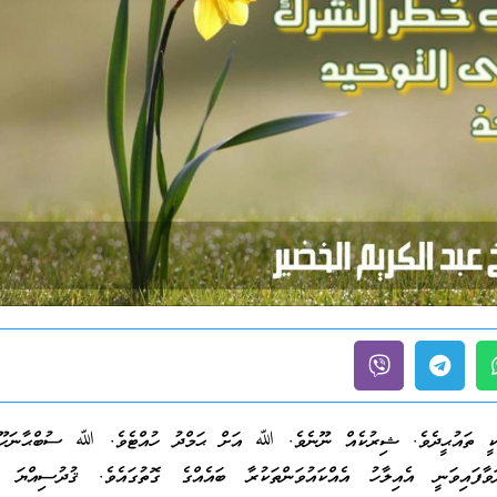
ަކީ ތައުޙީދެވެ. ޝިރުކެއް ނޫނެވެ. ﷲ އަށް ޙަމްދު ހުއްޓެވެ. ﷲ ސުބްޙާނަހޫ 
ވާފައިވަނީ އެއިލާހު އެއްކައުވަންތަކުރާ ބައެއްގެ ގޮތުގައެވެ. ޤުދުސިއްޔަ ޙަ