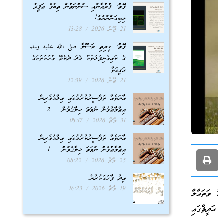
ފޮތް: ޤުރުއާނާއި ސުންނަތުން ތިބާގެ ޢަޤީދާ
ލިބިގަންނާށެވެ!
21 ޖޫން 2026
13:28
ފޮތް: ކީރިތި ރަސޫލާ صلى الله عليه وسلم
ގެ ކައިވެނިފުޅުތަކާ މެދު ދެކެވޭ ވާހަކަތަކުގެ
ޙަޤީޤަތް
21 ޖޫން 2026
12:39
އާޔަތެއް ތަފްސީރުކުރުމުގައި ޢިލްމުވެރިން
އިޖްމާޢުވުން ނުވަތަ ޚިލާފުވުން – 2
31 މާޗް 2026
08:17
އާޔަތެއް ތަފްސީރުކުރުމުގައި ޢިލްމުވެރިން
އިޖްމާޢުވުން ނުވަތަ ޚިލާފުވުން – 1
25 މާޗް 2026
08:22
ޢީދު ފާހަގަކުރުން
19 މާޗް 2026
16:23
ވަތަޢާލާ
ދީޘްގައި