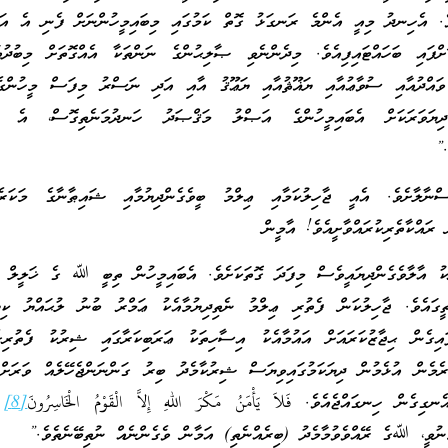
ވެ. އެހިނދު މިއީ އެންމެ ރަނގަޅު ގޮތް ކަމުގައި މިބައިމީހުންނަށް ފެނި އެ އަޅ
ްފައި ބަހައްޓައިފިއެވެ. މިދެންނެވި ޞާލިޙުންގެ ނަންތަކާ އެއްގޮތަށް މިބުދުތ
 ވައްދުއާއި ސުވާޢުއާއި ޔަޣޫޘުއާއި ޔަޢޫޤު އާއި އަދި ނަސްރު މިފަސް މީހުންގެ
ދިޔަވަރަކަށް އެބައިމީހުންގެ އަޞްލު މަޤްޞަދު ހަނދުމަނެތިގޮސް، އެ ބު
.”
ްނާލާށެވެ. އެއީ ޖާހިލުކަމާއި ޢިލްމު ބީވެގެންދިޔުމާއި ޝައިޠާނާގެ މަކ
 ރައްކާތެރިކުރައްވާށީއެވެ! އާމީން
ު އާލާވެގެންދިޔައީވެސް މިފަދަ ގޮތަކަށެވެ. އެބައިމީހުން ތިބީ ﷲ ގެ ޚަލީލް އ
ތީގައެވެ. ޖާހިލުކަން ފެތުރި ޢިލްމު ނެތިދިޔުމާއެކު ޢަމްރު ބުނު ލުޙައްޔު ކި
ިގެން ޙިޖާޒުކަރައަށް އައުމާއެކު އިސާހިތަކު ޢަރަބިކަރާގައި ޝިރުކު ފެތުރިގެ
ަރެމެން އުޅެމުން ދިޔަކަމުގައިވިޔަސް ޝިރުކާމެދު ބިރު ގަންނަންޖެހޭލެއް ވަރަށް
ިގެން ހިނގައްޖެއެވެ. فَلاَ يَأْمَنُ مَكْرَ اللهِ إِلاَّ الْقَوْمُ الْخَاسِرُونَ
[8]
“
ެނުވީ، ﷲގެ ރޭއްވެވުމާމެދު (ބިރެއްނެތި) އަމާން ވެގެންނެއް ނުތިބޭނެތެވެ.”