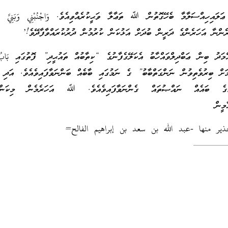
އިހިއްސަލާމާ ބެހޭގޮތުން ﷲ ތަޢާލާ ވަޙީކުރެއްވިއެވެ. وَاجْنُبْنِي وَبَنِيَّ أَن 
ނާ އަހަރެންގެ ދަރީން ބުދަށް އަޅުކަން ކުރުމުން ދުރުކުރައްވާފާދޭވެ!’
ަދު ބިން ޢަބްދިލްވައްހާބު އެކަލޭގެފާނުގެ “ކިތާބުއް ތައުޙީދި” ފޮތުގައި بَاب
ުމަށް ބިރުވެތިވުން ނަންގަތްބާބު” ގެ ނަމުގައި ބާބެއް ބަންނަވާފައިވެއެވެ. އަދި
ަމުގެ ބައެއް ނައްޞުތައް ގެންނަވާފައިވެއެވެ. ﷲ އަހަރެމެން މިކަންތަ
މީން
ير منها -عبد الله بن سعد بن إبراهيم الفالح=