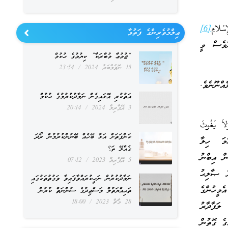
سْلامِ
[6]
ޢިލްމުވެރިންގެ ފަތުވާ
ްވެސް ވީ
“ޖުމުޢާ މުބާރަކާ” ކިޔުމުގެ ޙުކުމް
15 ނޮވެމްބަރު 2024
23:54
އްނޫނެވެ.
އަތުކުރި އޮޅައިގެން ނަމާދުކުރުމުގެ ޙުކުމް
3 އޭޕްރިލް 2024
20:14
اَ يَغُوثَ
ކަންފަތަށް އަޅާ ބޭހެއް ބޭނުންކުރުމުން ރޯދަ
ަމަ ހިލާ
ގެއްލޭ ތަ؟
ން އިބްނު
5 އޭޕްރިލް 2023
07:12
ް ޞާލިޙު
ނަމާދުކުރުން ނަހީކުރައްވާފައިވާ ވަގުތުތަކުގައި
ެމީހުންގެ
ތަޙިއްޔަތުލް މަސްޖިދުގެ ސުންނަތް ކުރުން
28 މާޗް 2023
18:00
ލަފާދާރު
ގެ ގޮތުން