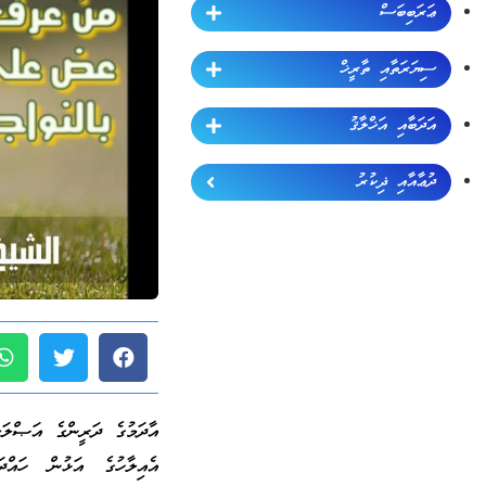
ޢަރަބިބަސް
ސިޔަރަތާއި ތާރީޚް
އަދަބާއި އަޚްލާޤު
ދުޢާއާއި ޛިކުރު
އާދަމުގެ ދަރީންގެ އަޞްލ
އެއިލާހުގެ އަޅުން ހައްދަ