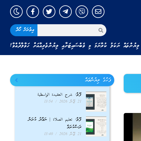
އިތުރަށް ހޯދާ
ލިޔުންތައް ނަކަލު ކުރާނަމަ މި ވެބްސައިޓަށާއި ލިޔުންތެރިއާއަށް ހަވާލާދެއްވާ!
ފަހުގެ ލިޔުންތައް
ފޮތް: شرح العقيدة الواسطية
21 ޖޫން 2026
13:54
ފޮތް: تعليم الصلاة | ނަމާދު ކުރަން
ދަސްކުރަމާ
21 ޖޫން 2026
13:40