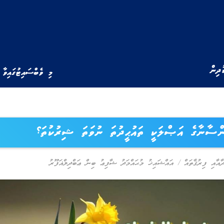
ުދިން
މި ވެބްސައިޓުގައިވާ 
ންސާނާގެ އަޞްލަކީ ތައުޙީދުތަ ނުވަތަ ޝިރުކުތަ؟
ދާއާއި ފިރުޤާތައް
/
އައްޝައިޚު މުޙައްމަދު ޝާފިޢު ބިން ޢަބްދިލްޣަފޫރު