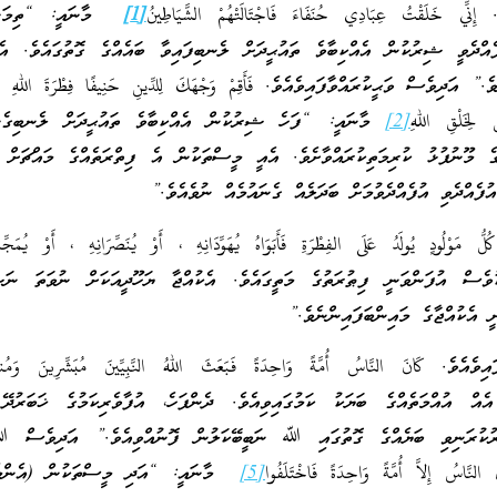
ِّي خَلَقْتُ عِبَادِي حُنَفَاءَ فَاجْتَالَتْهُمْ الشَّيَاطِينُ
[1]
މާނައީ: “ތިމަން
ެއްދެވީ ޝިރުކުން އެއްކިބާވެ ތައުޙީދަށް ލެނބިފައިވާ ބައެއްގެ ގޮތުގައެވެ. އެބ
އަދިވެސް ވަޙީކުރައްވާފައިވެއެވެ. فَأَقِمْ وَجْهَكَ لِلدِّينِ حَنِيفًا فِطْرَةَ اللهِ الَّ
َ لِخَلْقِ اللهِ
[2]
މާނައީ: “ފަހެ ޝިރުކުން އެއްކިބާވެ ތައުޙީދަށް ލެނބިގެނ
ގެ މޫނުފުޅު ކުރިމަތިކުރައްވާށެވެ. އެއީ މީސްތަކުން އެ ފިތްރަތެއްގެ މައްޗަށް އ
ްދެވި އުފެއްދެވުމަށް ބަދަލެއް ގެނައުމެއް ނުވެއެވެ.”
وْلُودٍ يُولَدُ عَلَى الفِطْرَةِ فَأَبَوَاهُ يُهَوِّدَانِهِ ، أَوْ يُنَصِّرَانِهِ ، أَوْ يُمَجِّس
ވެސް އުފަންވަނީ ފިޠުރަތުގެ މަތީގައެވެ. އެކުއްޖާ ޔަހޫދީއަކަށް ނުވަތަ ނަޞާ
 އެކުއްޖާގެ މައިންބަފައިންނެވެ.”
ެވެ. كَانَ النَّاسُ أُمَّةً وَاحِدَةً فَبَعَثَ اللهُ النَّبِيِّينَ مُبَشِّرِينَ وَمُنذ
 އުއްމަތެއްގެ ބަޔަކު ކަމުގައިވިއެވެ. ދެންފަހެ، އުފާވެރިކަމުގެ ޚަބަރުދޭ 
ާރުކުރަނިވި ބަޔެއްގެ ގޮތުގައި ﷲ ނަބީބޭކަލުން ފޮނުއްވިއެވެ.” އަދިވެސް 
نَّاسُ إِلاَّ أُمَّةً وَاحِدَةً فَاخْتَلَفُوا
[5]
މާނައީ: “އަދި މީސްތަކުން (އެންމެފ