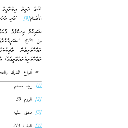
ﷲގެ ޚަލީލް އިބްރާހީމް ޢަލަ
الأَصْنَامَ
[9]
‘އަދި އަހަރެން
ޝައިޚުލް އިސްލާމް މުޙައްމ
مِنَ الشِّرْكِ “ޝަރީކުކުރ
ރައްކާތެރިވުން ވާޖިބުކ
ރައްކާތެރިކުރައްވާށީއެވެ! އާ
= أنواع الشرك والتحذ
[1]
رواه مسلم
[2]
الروم 30
[3]
متفق عليه
[4]
البقرة 213