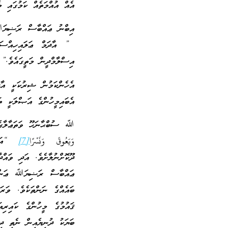
އެއް އުއްމަތެއް ކަމުގައި މ
އިބްނު ޢައްބާސް ރަޟިޔަﷲ ޢަން
” އާދަމް ޢަލައިހިއްސަލާ
އިސްލާމްދީން މަތީގައެވެ.”
އެހެންކަމުން ޝިރުކަކީ އާދ
އެބައިމީހުންގެ އަޞްލަކީ ތަ
ﷲ ސުބްޙާނަހޫ ވަތަޢާލާގެ ވަޙީ 
وَيَعُوقَ وَنَسْرًا
[7]
“އަދި 
ދޫކޮށްނުލާށެވެ. އަދި ވައް
ޢައްބާސް ރަޟިޔަﷲ ޢަންހު
ބައެއްގެ ނަންތަކެވެ. ވަރަ
ޤައުމުގެ މީހުންގެ ކައިރ
ބަޔަކު ދުނިޔެއިން ނެތި ދި