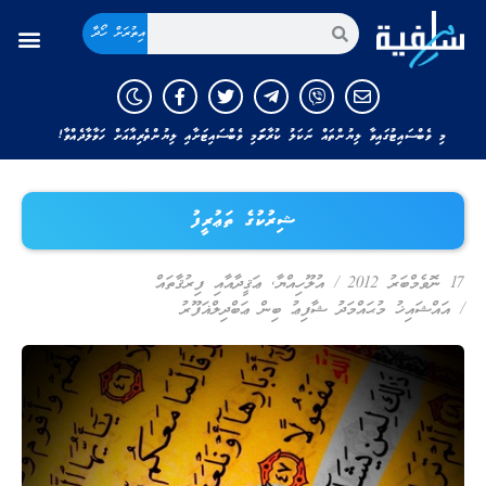
އިތުރަށް ހޯދާ
މި ވެބްސައިޓުގައިވާ ލިޔުންތައް ނަކަލު ކުރާނަމަ މި ވެބްސައިޓަށާއި ލިޔުންތެރިއާއަށް ހަވާލާދެއްވާ!
ޝިރުކުގެ ތަޢުރީފު
17 ނޮވެމްބަރު 2012
/
އުލޫހިއްޔާ
,
ޢަޤީދާއާއި ފިރުޤާތައް
/
އައްޝައިޚު މުޙައްމަދު ޝާފިޢު ބިން ޢަބްދިލްޣަފޫރު