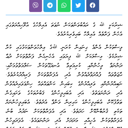
ޝިރުކަކީ ﷲ ގެ ރައްބުވަންތަކަން ނުވަތަ އެއިލާހުގެ އުލޫހިއްޔަތުގައި
އެހެން ފަރާތެއް އެއިލާހާ ބައިވެރިކުރުމެވެ.
މީސްތަކުން އެންމެ ގިނައިން ކުރަނީ ﷲގެ އިލާހުވަންތަކަމުގައި ކުރާ
ޝިރުކެވެ. މިސާލަކަށް ﷲ ފިޔަވައި އެހެނިހެން ފަރާތްތަކަށް ދުޢާ
ދަންނަވާ މީހުންނާއި ކުރިމަތިވާ އުނދަގޫތަކުން ސަލާމަތްވުމަށާއި،
ޙާޖަތްތައް ފުއްދަވާދެއްވުން އެދި އެފަރާތްތަކަށް ފަރިޔާދުކުރެތެވެ.
ނަބިއްޔުންނާއި ވަލިއްޔުންގެ ކިބައިން ކަންތައްތައް ހިންމަވައިދެއްވުން
އެދި ދަންނަވަތެވެ. އަދި އެބައިމީހުންގެ ޤަބުރުތަކުގެ ވަށައިގެން
ޠަވާފުކޮށް، އެބައިމީހުންގެ ކައިރިން މަންފާ އެދެތެވެ. އެބައިމީހުންނަށް
ތަކެތި ޤުރުބާންކޮށް ހަދަތެވެ. އަދި އެފަރާތްތަކަށް ނަދުރު ބުނެ،
އެފަރާތްތަކުން އެހީއާއި މަދަދަށް އެދި ދަންނަވައެވެ. އެފަދަމީހުން