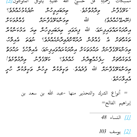
مُمْسِكَاتُ رَحْمَتِهِ قُلْ حَسْبِيَ اللهُ عَلَيْهِ يَتَوَكَّلُ الْمُتَوَكِّلُوْنَ
[3]
“ކަލޭގެފާނު ވިދާޅުވާށެވެ. ތިޔަބައިމީހުން ނުދެކެމުހެއްޔެވެ؟
(ނޭނގޭހެއްޔެވެ) ﷲ ތިމަންކަލޭގެފާނަށް ގެއްލުމަކަށް
އިރާދަކުރައްވައިފިނަމަ، ﷲ ފިޔަވައި ތިޔަބައިމީހުން ތިޔަ އަޅުކަންކުރާ
ތަކެއްޗަށް އެ ގެއްލުން ދުރުކޮށްދެވިދާނެހެއްޔެވެ؟ ނުވަތަ އެއިލާހު،
ތިމަންކަލޭގެފާނަށް ރަޙްމަތަކަށް އިރާދަކުރައްވައިފިނަމަ، އެއިލާހުގެ ރަޙްމަތް
އެތަކެއްޗަށް ހިފެހެއްޓިދާނެ ހެއްޔެވެ؟ ކަލޭގެފާނު ވިދާޅުވާށެވެ!
ތިމަންކަލޭގެފާނަށް ﷲ ފުދެއެވެ. ވަކީލުކުރާ މީހުން ވަކީލުކުރާ ހުށީ
އެއިލާހަށެވެ.
= أنواع الشرك والتحذير منها -عبد الله بن سعد بن
إبراهيم الفالح=
[1]
النساء 48
[2]
يوسف 103