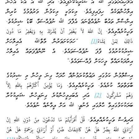
އުލޫހިއްޔަތުގައި ﷲ އާ ޝަރީކުކޮށްފިއެވެ. އަދި ﷲ އާ އެކު އެހެން
އިލާހުންތަކެއް ހިފައިފިއެވެ. މިކަމަކީ މިކަމުން މަރުވުމުގެ ކުރިން
އިންސާނާ ތައުބާ ނުވެއްޖެނަމަ އެފާފަ ﷲ ނުފުއްސަވާ، ބޮޑު ޝިރުކެވެ.
ވަޙީކުރެއްވިއެވެ. إِنَّ اللهَ لاَ يَغْفِرُ أنْ يُشْرَكَ بِهِ وَيَغْفِرُ مَا دُونَ
ذَالِكَ لِمَنْ يَشَاءُ
[1]
“ހަމަކަށަވަރުން މާތްﷲ އެއިލާހަށް
ޝިރުކުކުރުމުގެ ފާފަ ނުފުއްސަވައެވެ. އެ ނޫންފާފަތައް އެއިލާހު
އިރާދަކުރައްވާ މީހަކަށް ފުއްސަވައެވެ.”
އިސްލާމުން ކަމުގައި ދަޢުވާކުރަމުންދާ ހާދަހާ ގިނަ މީހުން މި ޝިރުކުގެ
ބާވަތްތައް ކުރެއެވެ. ވަޙީކުރެއްވިއެވެ. وَمَا يُؤْمِنُ أَكْثَرْهُمْ بِاللهِ إِلاَّ
وَهُمْ مُشْرِكُونَ
[2]
އަދި އެބައިމީހުންކުރެ ގިނަމީހުން، ޝަރީކުކުރާ
ބަޔަކުކަމުގައިވާ ޙާލުގައި މެނުވީ، ﷲ އަށް އީމާނެއް ނުވެއެވެ.
އަދިވެސް ވަޙީކުރެއްވިއެވެ. قُلْ أَفَرَأَيْتُمْ مَا تَدْعُوْنَ مِنْ دُوْنِ اللهِ إِنْ
أَرَادَنِيَ اللهُ بِضُرٍّ هَلْ هُنَّ كَاشِفَاتُ ضُرِّهِ أَوْ أَرَادَنِيْ بِرَحْمَةٍ هَلْ هُنَّ