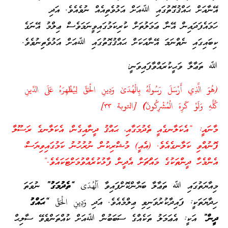
އޭނާއަށް ޙައްޤުގޮތުގައި ﷲއަށް އަޅުވެތިއެއް ނުވެއެވެ. އަދި
ހަމައެފަދައިން އޭނާ ޢަމަލުތަށް ކުރިކަމުގައިވީނަމަވެސް ޢިލްމު އޭނަގެ
ކިބައިގައި ނެތްނަމަ އޭނާއަކަށް ޙައްޤުގޮތުގައި ﷲއަށް އަޅުވެތިނުވެވެ.
ﷲ ތަޢާލާ ވަޙީކުރައްވާފައިވަނީ:
(هُوَ الَّذِي أَرْسَلَ رَسُولَهُ بِالْهُدَىٰ وَدِينِ الْحَقِّ لِيُظْهِرَهُ عَلَى الدِّينِ
كُلِّهِ وَلَوْ كَرِهَ الْمُشْرِكُونَ
)
[التوبة ٣٣]
މާނައީ: “އެކަލާނގެއީ ތެދުމަގާއި، ޙައްޤު ދީނާއިގެން، އެކަލާނގެ ރަސޫލާ
ފޮނުއްވި ކަލާނގެއެވެ. (އެއީ) މުޝްރިކުން ނުރުހުނު ކަމުގައިވިޔަސް،
އެންމެހާ ދީންތަކުގެ މައްޗަށް އެދީން ފާޅުކުރެއްވުމަށްޓަކައެވެ.”
މިއާޔަތުގައި ﷲ ތަޢާލާ ބަޔާންކޮށްފައިވާ
اَلْهُدَى
“ތެދުމަގު”
ނުވަތަ
ހިދާޔަތަކީ: ފައިދާކުރުވަނިވި ޢިލްމެއެވެ. އަދި
وَدِينِ الْحَقِّ
“ޙައްގު
ދީން”
އަކީ: އެޢަމަލު ތަކެއްގެ ސަބަބުން ﷲއަށް ކުއްތަންވެވޭ ސާލިޙް