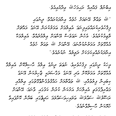
އިބްނުލް ޤައްޔިމް ރަޙިމަހުﷲ ވިދާޅުވިއެވެ.
“ﷲ ތަޢާލާ އޭނަޔަށް ހެވެއް އިރާދަކުރައްވާ، ދީނުގައި
ފިޤްހުވެރިކުރައްވައިފިނަމަ އެޢިލްމަށް ޢަމަލުކުރަން އޭނަގެ މައްޗަށް
ލާޒިމުކުރެއެވެ. އެހެން ނަމަވެސް އޭނާއަށް ޢިލްމުދެއްވާ، އެޢިލްމަކާ
އެއްގޮތަށް އަމަލުނުކުރާނަމަ، އޭނާއަށް ﷲ ތަޢަލާ ހެވެއް
އިރާދަކުރެއްވިކަމަކަށް ދަލީލެއް ނުކުރެއެވެ.”
މީހަކު ދީނުގައި ފިޤުހުވެރިވެ، ނުވަތަ ދީނުގެ ޢިލްމު ޙާސިލްކޮށް، އެޢިލްމާ
އެއްގޮތަށް އަމަލުކޮށް އަދި އޭނަގެ މަގްޞަދަކީ ޖާހިލުކަން އޭނަގެ
ކިބައިން ފިލުވުމާއި، ﷲ ތަޢާލާޔަށް ޙައްޤުވެގެންވާގޮތުގައި ޢިލްމާއި
މަޢްރިފާގެމަތީ އެއިލާހަށް އަޅުކަން ކުރުން ކަމުގައި ވާނަމަ، އޭނާއަށް
ރަސޫލުﷲ ސައްލަﷲ ޢަލައިހިވަސައްލަމަ ޙަދީޘްގައި ބަޔާން ކޮށްފައިވާ
ހެޔޮކަން ޙާސިލްވާނެއެވެ.