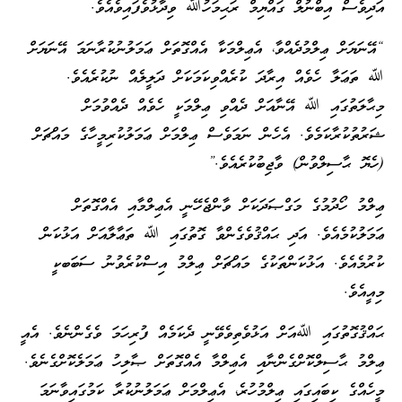
އަދިވެސް އިބްނުލް ގައްޔިމް ރަޙިމަހުﷲ ވިދާޅުވެފައިވެއެވެ.
“އޭނަޔަށް ޢިލްމުދެއްވާ، އެޢިލްމަކާ އެއްގޮތަށް ޢަމަލުނުކުރާނަމަ އޭނަޔަށް
ﷲ ތަޢަލާ ހެވެއް އިރާދަ ކުރެއްވިކަމަކަށް ދަލީލެއް ނުކުރެއެވެ.
މިޙާލަތުގައި ﷲ އޭނާއަށް ދެއްވި ޢިލްމަކީ ހެވެއް ދެއްވުމަށް
ޝަރުތުކުރާކަމެވެ. އެހެން ނަމަވެސް ޢިލްމަށް ޢަމަލުކުރިމީހާގެ މައްޗަށް
(ހެޔޮ ޙާސިލްވުން) ވާޖިބުކުރެއެވެ.”
ޢިލްމު ހޯދުމުގެ މަގްޞަދަކަށް ވާންޖެހޭނީ އެޢިލްމާއި އެއްގޮތަށް
ޢަމަލުކުމެއެވެ. އަދި ޙައްޤުވެގެންވާ ގޮތުގައި ﷲ ތަޢާލާއަށް އަޅުކަން
ކުރުމެއެވެ. އަޅުކަންތަކުގެ މައްޗަށް ޢިލްމު އިސްކުރެވުނު ސަބަބކީ
މިއީއެވެ.
ޙައްޤުގޮތުގައި ﷲއަށް އަޅުވެތިވެވޭނީ ދެކަމެއް ފުރިހަމަ ވެގެންނެވެ. އެއީ
ޢިލްމު ޙާސިލްކޮށްގެންނާއި އެޢިލްމާ އެއްގޮތަށް ޞާލިހު ޢަމަލެކޮށްގެނެވެ.
މީހެއްގެ ކިބައިގައި ޢިލްމުހުރެ، އެޢިލްމަށް ޢަމަލުނުކުރާ ކަމުގައިވާނަމަ