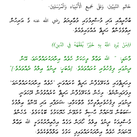
خَاتَمِ النَّبِيِّينَ، وَعَلَى جَمِيعِ الْأَنْبِيَاءِ وَالْمُرْسَلِينَ.
ބުޚާރީއާއި އަދި މުސްލިމުގައި މުޢާވިޔަތު رضي الله عنه ގެ އަރިހުން
ރިވާވެގެންވާ ޙަދީޘް އެއްގައިވެއެވެ.
((مَنْ يُرِدِ اللَّهُ بِهِ خَيْرًا يُفَقِّهْهُ فِي الدِّينِ))
މާނައީ: ” ﷲ ތަޢާލާ މީހަކަށް ހެވެއް އިރާދަކުރައްވާނަމަ، އޭނާ
ދީނުގައި ފިޤުހުވެރި ކުރައްވައެވެ. [އެބަހީ: ދީނުގެ ޢިލްމު ދެއްވައެވެ.]”
މިޙަދީޘްގައި އެކަލޭގެފާނު ޙަދީޘް ކުރައްވަނީ ‘ހެވެއް އިރާދަކުރައްވާނަމަ’
މިފަދައިންނެވެ. މިހެން އެކަލޭގެފާނު ޙަދީޘް ކުރެއްވުމުން ދޭހަވަނީ
ދީނުގައި ފިޤުހުވެރިވާމީހާގެ މާތްކަމާއި، ޝަރަފާއި އަދި އޭނާގެ ޢިލްމުގެ
ސަބަބުން އޭނަޔާށް ޙާސިލް ކުރެވޭނެ ހެޔޮކަމުގެ ބޮޑުކަމެވެ. އެހެންވެ
މުސްލިމަކު ދީނުގެ ޢިލްމު ހޯދަން މަގެއް އިޚްތިޔާރުކުމަކީ ﷲ ތަޢާލާ
އޭނަޔަށް ހެވެއް އިރާދަކުރައްވައިފި ކަމުގެ ޢަލާމާތެކެއެވެ.