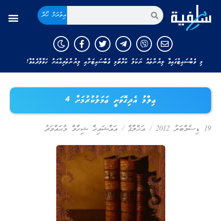
އިތުރަށް ހޯދާ
މި ވެބްސައިޓުގައިވާ ލިޔުންތައް ނަކަލު ކުރާނަމަ މި ވެބްސައިޓަށާއި ލިޔުންތެރިއާއަށް ހަވާލާދެއްވާ!
ޢިލްމު އެދިގޮވަނީ ޢަމަލުކުރުމަށް 4
19 ޑިސެމްބަރު 2012
/
އަޚްލާޤް
/
އައްޝައިޚް ޝިހާމް މުޙައްމަދު