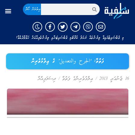
އިތުރަށް ހޯދާ
މި ވެބްސައިޓުގައިވާ ލިޔުންތައް ނަކަލު ކުރާނަމަ މި ވެބްސައިޓަށާއި ލިޔުންތެރިއާއަށް ހަވާލާދެއްވާ!
ފަތުވާ: ‘الجرح والتعديل’ ގެ ޢިލްމުވެރިން
16 ޖެނުއަރީ 2013
/
ޢިލްމުވެރިންގެ ފަތުވާ
/
ދިސަލަފިއްޔާ