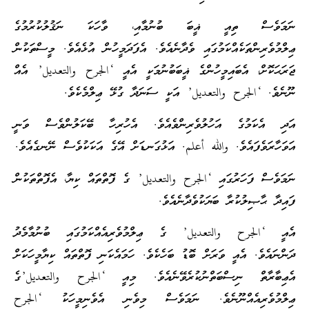
ނަމަވެސް ތިއީ ޣީބަ ބުނުމާއި، ވާހަކަ ނަޤުލުކުރުމުގެ
ޢިލްމުވެރިންތަކެއްކަމުގައި ވެދާނެއެވެ. އެފަދަމީހުން އުޅެއެވެ. މީސްތަކުން
ޖަރަޙަކޮށް، އެބައިމީހުންގެ ޣީބަބުނުމަކީ އެއީ ‘الجرح والتعديل’ އެއް
ނޫނެވެ. ‘الجرح والتعديل’ އަކީ ސަނަދާ ގުޅޭ ޢިލްމެކެވެ.
އަދި އެކަމުގެ އަހުލުވެރިންވެއެވެ. އެހުރިހާ ބޭކަލުންވެސް ވަނީ
އަވަހާރަވެފައެވެ. والله أعلم. އަޅުގަނޑަށް އޭގެ އަކަކުވެސް ނޭނގެއެވެ.
ނަމަވެސް ފަހަރުގައި ‘الجرح والتعديل’ ގެ ފޮތްތައް ކިޔާ، އެފޮތްތަކުން
ފައިދާ ޙާޞިލުކުރާ ބަޔަކުވެދާނެއެވެ.
އެއީ ‘الجرح والتعديل’ ގެ ޢިލްމުވެރިއެއްކަމުގައި ބުނުމާމެދު
ދަންނައެވެ. އެއީ ވަރަށް ބޮޑު ބަހެކެވެ. ހަމައެކަނި ފޮތްތައް ކިޔާމީހަކަށް
އެޢިބާރާތް ނިސްބަތްނުކުރެވޭނެއެވެ. މިއީ ‘الجرح والتعديل’ގެ
ޢިލްމުވެރިއެއްނޫނެވެ. ނަމަވެސް މިވެނި އެވެނިމީހަކު ‘الجرح