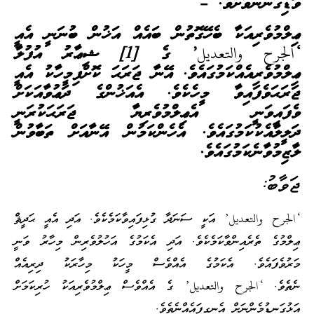
ވޮޑިގަންނަވާށެވެ. –
ޢިލްމުވެރިއަކާ ބެހޭގޮތުން ބައެއް އަޚުން ބުނަނީ އެއީ
‘الجرح والتعديل’ ގެ [1] ޝިޢާރު އުފުލާ
ޢިލްމުވެރިއެއްކަމުގައެވެ. އޭނާ ޖަރަޙަ ކޮށްފިމީހާކު އެއީ
ޖަރަޙަވެފައިވާ މީހެކެވެ. އެއަޚުންގެ ދަޢުވާއަކަށް
ވެފައިވަނީ އެޢިލްމުވެރިޔާ ޖަރަޙަކުރަނީ
ދަލީލާއެކުކަމުގައެވެ. އެހެންކަމުން އޭނާއަށް ތަބާވުން
ލާޒިމުވާނެކަމުގައެވެ.
ޖަވާބު:
‘الجرح والتعديل’ އަކީ ސަނަދާ ގުޅިފައިވާކަމެކެވެ. އަދި އެއީ ޙަދީޘް
ޢިލްމުގެ ތެރެއިންވާކަމެކެވެ. އަދި އެކަމުގެ އަހުލުވެރިން މިހާރު ވަނީ
މަރުވެފައެވެ. އެކަމުގެ އެއްވެސް މީހަކު މިހާރަކު ދިރިއެއް
ނެތެވެ. ‘الجرح والتعديل’ ގެ އެއްވެސް ޢިލްމުވެރިއަކު ހުރިކަމަށް
އަޅުގަނޑުމެންނަށް އެނގިފައެއްނެތެވެ.