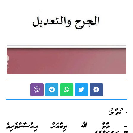
ސުވާލު:
– މާތް ﷲ ތިބާއަށް އިޙްސާންތެރިވެ