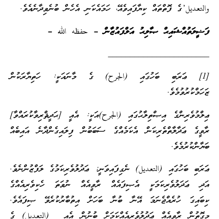
والتعديل’ގެ ފޮތްތައް ކިޔާފައިވެއޭ، ހަމައެކަނި އެހެން ބުނެވިދާނެއެވެ.
ފަޟީލަތުއްޝައިޙް ޞާލިޙު އަލްފައުޒާން – حفظه الله –
_______________________
[1] ޢަރަބި ބަހުގައި (الجرح) ގެ މާނައަކީ: ހަތިޔާރަކުން
ޒަހަމްކުރުވުމެވެ.
ޢިލްމުވެރިންގެ އިޞްތިލާޙުގައި (الجرح)އަކީ: އެއީ [ޙަދީޘްރިވާކުރައްވާ]
ރާވީގެ ޢަދާލާތްތެރިކަން އެކަމެއްގެ ސަބަބުން ފިލައިގެންދާނެ އައިބެއް
ބަޔާންކުރުމެވެ.
ޢަރަބި ބަހުގައި (التعديل) ނެގިފައިވަނީ: ޢަދުލުވެރިކަމުގެ ލަފްޒުންނެވެ.
އަދި ޢަދަލުވެރިކަމަކީ އެޞިފައެއް ރާވީއެއް ނުވަތަ ހެކިވެރިއެއްގެ
ކިބައިގަ ހުރެއްޖެނަމަ އޭނާ ބުނާ ބަހަށް އިތުބާރުކުރެވޭ ޞިފައެވެ.
މިގޮތުން ރާވީއެއް ޢަދުލުވެރިއެއްކަމަށް ބުނުން އެއީ (التعديل) ގެ