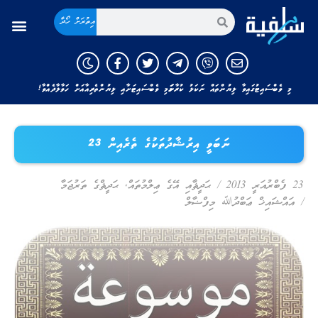
އިތުރަށް ހޯދާ
މި ވެބްސައިޓުގައިވާ ލިޔުންތައް ނަކަލު ކުރާނަމަ މި ވެބްސައިޓަށާއި ލިޔުންތެރިއާއަށް ހަވާލާދެއްވާ!
ނަބަވީ އިރުޝާދުތަކުގެ ތެރެއިން 23
23 ފެބްރުއަރީ 2013
/
ޙަދީޘާއި އޭގެ ޢިލްމުތައް
,
ޙަދީޘްގެ ތަރުޖަމާ
/
އައްޝައިޚް ޢަބްދުﷲ މިފްޟާލް