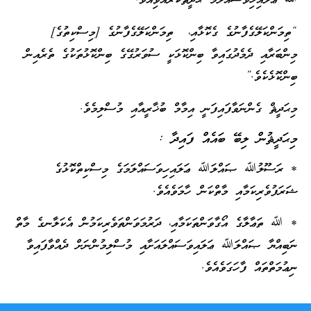
ﷲ ޢަލައިހިވަސައްލަމަ ޙަދީޘްކުރެއްވިއެވެ.
“ތިމަންކަލޭގެފާނުގެ ގެކޮޅާއި، ތިމަންކަލޭގެފާނުގެ [މިސްކިތުގެ]
މިންބަރާއި ދެމެދުގައިވާ ބިންކޮޅަކީ ސުވަރުގޭގެ ބިންކޮޅުތަކުގެ ތެރެއިން
ބިންކޮޅެކެވެ.”
މިޙަދީޘް ގެންނަވާފައިފަނީ އިމާމް ބުޚާރީއާއި މުސްލިމެވެ.
މިޙަދީޘުން ލިބޭ ބައެއް ފައިދާ :
* ރަސޫލުﷲ ޞައްލަﷲ ޢަލައިހިވަސައްލަމަގެ މިސްކިތްކޮޅުގެ
ޝަރަފުވެރިކަމާއި މާތްކަން ހާމަވެއެވެ.
* ﷲ ތަޢާލާގެ އޯގާވަންތަކަމާއި، ދަރުމަވަންތަވެރިކަމުން އެކަލާނގެ މާތް
ނަބިއްޔާ ޞައްލަﷲ ޢަލައިވަސައްލައަށާއި މުސްލިމުންނަށް ދެއްވާފައިވާ
ނިޢުމަތްތައް ފާހަގަވެއެވެ.