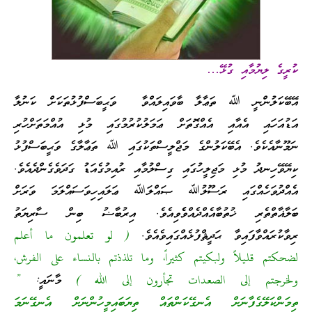
ކުރީގެ ލިޔުމާއި ގުޅޭ…
އޭބޭކަލުންނީ ﷲ ތަޢާލާ ބާވައިލައްވާ ވަޙީބަސްފުޅުތަކަށް ކަނުލާ
އަޑުއަހައި އެއާއި އެއްގޮތަށް ޢަމަލުކުރުމުގައި މުޅި އުއްމަތަށްހުރި
ނަމޫނާއެކެވެ. އެބޭކަލުންގެ މަޖްލީސްތަކުގައި ﷲ ތަޢާލާގެ ވަޙީބަސްފުޅު
ކިޔޭވޭހިނދު މުޅި މަޖިލީހުގައި ގިސްލުމާއި ރުއިމުގެއަޑު ގަދަވެގެންދެއެވެ.
އެއްދުވަހެއްގައި ރަސޫލުﷲ ޞައްލަﷲ ޢަލައިހިވަސައްލަމަ ވަރަށް
ބަލާޣާތްތެރި ޚުތުބާއެއްދެއްވެެވިއެވެ. އިރުބާޟު ބިން ސާރިޔަތު
ރިވާކުރައްވާފައިވާ ޙަދީޘްފުޅެއްގައިވެއެވެ.
( لو تعلمون ما أعلم
لضحكتم قليلاً ولبكيتم كثيراً، وما تلذذتم بالنساء على الفرش،
ولخرجتم إلى الصعدات تجأرون إلى الله )
މާނައީ:
”
ތިމަންކަލޭގެފާނަށް އެނގޭކަންތައް ތިޔަބައިމީހުންނަށް އެނގޭނަމަ