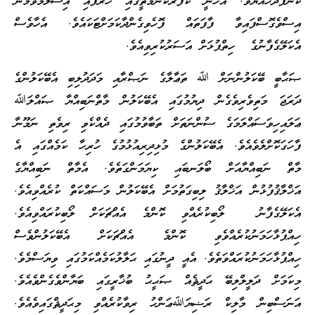
ކޮންފަދަހެއްޔެވެ. އެހެނީ ކާފަރުކަންމަތީގައި ހުރެފައި އިސްލާމްވުމުން
އިސްވެގޮސްފައިވާ ފާފަތައް ފޮހެވިގެންދާކަމަށްޓަކައެވެ. އެހާވެސް
އެކަލޭގެފާނުގެ ހިތްޕުޅަށް އަސަރުކުރިވިއެވެ.
ޞަޙާބީ ބޭކަލުންނަށް ﷲ ތަޢާލާގެ ނަޞްރާއި މަދަދުލިބި އެބޭކަލުންގެ
ދަރަޖަ މަތިވެރިވެގެން ދިޔުމުގައި އެބޭކަލުން މާތްނަބިއްޔާ ޞައްލަﷲ
ޢަލައިހިވަސައްލަމަގެ ސުންނަތަށް ތަބާވުމުގައި ދެއްކެވި ރިވެތި ނަމޫނާ
ފާހަގަކޮށްލެވެއެވެ. އެބޭކަލުންގެ މުޅިދިރިއުޅުމުގެ ހުރިހާ ކަމެއްގައި އެ
މާތް ނަބިއްޔާއަށް ބޯލަނބައި ކިޔަމަންގަތެވެ. އެމާތް ނަބިއްޔާގެ
އަޚްލާޤުފުޅުން އަޚްލާޤު ލިބިގަތުމަށް އެބޭކަލުން މަސައްކަތް ކުރެއްވިއެވެ.
އެކަލޭގެފާނު ލޯބިކުރެއްވި ކޮންމެ އެއްޗަކަށް ލޯބިކުރައްވިއެވެ.
ހިއްޕުޅާހަމަނުކުރެއްވެވި ކޮންމެ އެއްޗަކަށް އެބޭކަލުންވެސް
ހިއްޕުޅާހަމަނުކުރައްވަތެވެ. އެއީ ދީނުގައި ޙަލާލުކަމެއްކަމުގައި ވިޔަސްމެވެ.
މިކަމަށް ދަލީލްލިބޭ ޙަދީޘެއް ޞަޙީޙު ބުޚާރީގައި ބަޔާންވެގެންވެއެވެ.
އަނަސްބިން މާލިކް ރަޟިޔަﷲޢަންހު ރިވާކުރެއްވި މިޙަދީޘްގައިވެއެވެ.