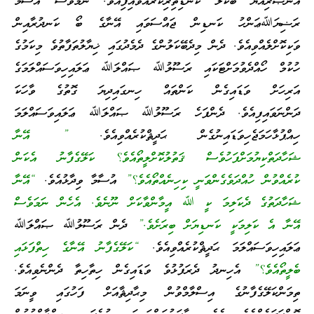
އަންޞާރިއްޔަ ބޭކަލާ ކަނޑިތިރިކުރައްވައިފިއެވެ. ނަމަވެސް އުސާމާ
ރަޟިޔަﷲޢަންހު ކަނޑިން ޖައްސަވައި އޭނާގެ ބޯ ކަނދުރާއިން
ވަކިކޮށްލެއްވިއެވެ. ދެން މިދެބޭކަލުންގެ ދެމެދުގައި ޚިޔާލުތަފާތުވެ މިކަމުގެ
ހުކުމް ހޯއްދެވުމަށްޓަކައި ރަސޫލުﷲ ޞައްލަﷲ ޢަލައިހިވަސައްލަމަގެ
އަރިހަށް ވަޑައިގެން ކަންތައް ހިނގައިދިޔަ ގޮތުގެ ވާހަކަ
ދަންނަވައިފިއެވެ. ދެންފަހެ ރަސޫލުﷲ ޞައްލަﷲ ޢަލައިވަސައްލަމަ
ހިއްޕުޅާހަމަޖެހިވަޑައިނުގެން ޙަދީޘްކުރެއްވިއެވެ.
” އޭނާ
ޝަހާދަތްކިޔުމަށްފަހުވެސް ޤަތުލުކޮށްލީތޯއެވެ؟ ކަލޭގެފާނު އެކަން
ކުރެއްވުން ހުއްދަވެގެންވަނީ ކިހިނެއްތޯއެވެ؟”
އުސާމާ ވިދާޅުއެވެ.
“އޭނާ
ޝަހާދަތުގެ ދެކަލިމަ ކީ ﷲ އީމާންވާކަށް ނޫނެވެ. އެހެން ނަމަވެސް
އޭނާ އެ ކަލިމަކީ ކަނޑިޔަށް ބިރަށެވެ.”
ދެން ރަސޫލުﷲ ޞައްލަﷲ
ޢަލައިހިވަސައްލަމަ ޙަދީޘްކުރެއްވިއެވެ.
“ކަލޭގެފާނު އޭނާގެ ހިތްފަޅައި
ބެލީތޯއެވެ؟”
އެހިނދު ދެރަފުޅުވެ ވަޑައިގެން ހިތާހިތާ ދެންނެވިއެވެ.
ތިމަންކަލޭގެފާނުގެ އިސްލާމްވުން މިޙާދިޘާއަށް ފަހުގައި ވީނަމަ