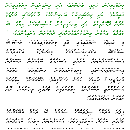
ތިޔަބައިމީހުން ހުނީހީ މަދުންނެވެ. އަދި ގިނަގިނައިން ތިޔަބައިމީހުން
ރުއީމުއެވެ. އަދި ތިޔަބައިމީހުން އަނބިންނާއެކު ދާންތަކުގައި ލައްޒަތް
ހޯދުން ދޫކޮށްލީހެވެ. އަދި ތިޔބައިމީހުން ހުސްބިންތަކަށް ނިކުމެ ﷲ
ތަޢާލާގެ ޢަޒާބުން މިންޖުކުރެއްވުމަށްއެދި ދުއާކުރަން ފަށައިފާނޫއެވެ. “
މި ޙަދީޘްގެ ޝަރަޙައިގައި ރާވީ ވިދާޅުވެފައިވެއެވެ. ރަސޫލުﷲ
ޞައްލަﷲ ޢަލައިހިވަސައްލަމަގެ މިބަސްފުޅު އަޑުއިވުމުން
އަޞްޙާބުބޭކަލުންނަށް ކުރެއްވި އަސަރެއްގެ ބޮޑުކަމުން އޭބޭކަލުން
އިސްދަށަށްޖައްސަވައި ކީރިތކުރައްވަމުން ގެންދެވިއެވެ. އެވަގުތު
މުޅިމަޖިލިސް ރުއިމުގެ އަޑުން ގުގުމާލިއެވެ. އެބޭކަލުންގެ ހިތްތަކަށް
އަސަރުކުރުވީ އެބޭކަލުންގެ ހިތްތަކުގައިވާ ތެދުވެރި އީމަންކަން ނޫން
ދެއްކޮން އެއްޗެއްތޯއެވެ؟
މިފަދަ އެތަކެއް ސިފަތަކެއްގެ ސަބަބުން ﷲ ތަޢާލާ އެބޭކަލުންގެ
ތެދުވެރި ކަމާމެދު ހެކިވެވޮޑިގަތެވެ. އެބޭކަލުންނަށް ކިތައްމެ ކުޑަފާފަޔެއް