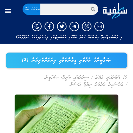
އިތުރަށް ހޯދާ
މި ވެބްސައިޓުގައިވާ ލިޔުންތައް ނަކަލު ކުރާނަމަ މި ވެބްސައިޓަށާއި ލިޔުންތެރިއާއަށް ހަވާލާދެއްވާ!
ޞަޙާބީންގެ ތެދުވެރި އީމާންކަމާއި ކިޔަމަންތެރިކަން (2)
15 ފެބްރުއަރީ 2013
/
ސިޔަރަތާއި ތާރީޚް
,
ޞަޙާބީން
/
އައްޝައިޚް އަޙްމަދު ނިޔާޒް ޙަސަން