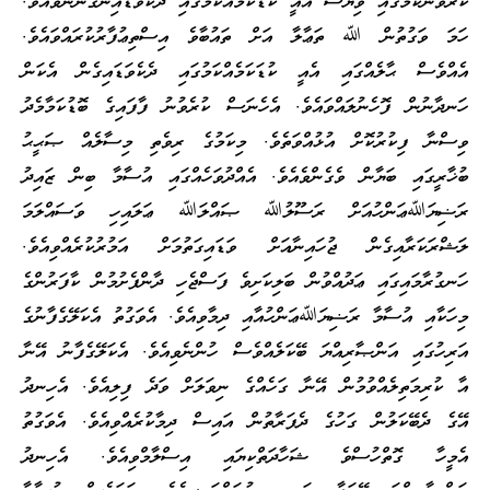
ކުރެވުނުކަމުގައި ވިޔަސް އެއީ ކުޑަކަމެއްކަމުގައި ދެކެވަޑައިނުގަންނަވައެވެ.
ހަމަ ވަގުތުން ﷲ ތަޢާލާ އަށް ތައުބާވެ އިސްތިޢުފާރުކުރައްވައެވެ.
އެއްވެސް ޙާލެއްގައި އެއީ ކުޑަކަމެއްކަމުގައި ދެކެވަޑައިގެން އެކަން
ހަނދާނުން ފޮހެނުލައްވައެވެ. އެހެނަސް ކުރެވުނު ފާފައިގެ ބޮޑުކަމާމެދު
ވިސްނާ ފިކުރުކޮށް އުޅުއްވަތެވެ. މިކަމުގެ ރިވެތި މިސާލެއް ޞަޙީޙު
ބުޚާރީގައި ބަޔާން ވެގެންވެއެވެ. އެއްދުވަހެއްގައި އުސާމާ ބިން ޒައިދު
ރަޟިޔަﷲޢަންހުއަށް ރަސޫލުﷲ ޞައްލަﷲ ޢަލައިހި ވަސައްލަމަ
ލަޝްރަކަރާއިގެން ޖުހައިނާއަށް ވަޑައިގަތުމަށް އަމުރުކުރެއްވިއެވެ.
ހަނގުރާމައިގައި ޢަދުއްވުން ބަލިކަށިވެ ފަސްޖެހި ދާންފެށުމުން ކާފަރުންގެ
މިހަކާއި އުސާމާ ރަޟިޔަﷲޢަންހުއާއި ދިމާވިއެވެ. އެވަގުތު އެކަލޭގެފާނުގެ
އަރިހުގައި އަންޞާރިއްޔަ ބޭކަލެއްވެސް ހުންނެވިއެވެ. އެކަލޭގެފާނު އޭނާ
އާ ކުރިމަތިލެއްވުމުން އޭނާ ގަހެއްގެ ނިވަލަށް ވަދެ ފިލިއެވެ. އެހިނދު
އޭގެ ދެބޭކަލުން ގަހުގެ ދެފަރާތުން އައިސް ދިމާކުރެއްވިއެވެ. އެވަގުތު
އެމީހާ ގޮތްހުސްވެ ޝަހާދަތްކިޔައި އިސްލާމްވިއެވެ. އެހިނދު