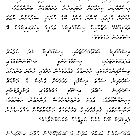
އިސްލާމްދީން ކިޔަވާދޭން އެބައިމީހުން ވަރަށްބޮޑަށް ބޭނުންވެއެވެ.
އެކަމަށް އެޅިފައި އޮންނަ އެންމެ ބޮޑު ހުރަހަކީ ސަރުކާރުން ނުވަތަ
ތަޢުލީމާބެހޭ ވުޒާރާއިން އިސްލާމްދީނުގެ ތަޢުލީމު ކިޔަވައިދިނުމަށް ދޭ
ސަމާލުކަން ކުޑަވުމެވެ.
އިސްލާމްދީން ނައްތާލުމަށްޓަކައި، އިސްލާމްދީނާ މެދު ނަފުރަތު
އުފެއްދުމަށްޓަކައި، އިސްލާމުންނަކީ ދުޝްމަނުންކަމުގައި
ވިސްނާދިނުމަށްޓަކައި، ހުޅަނގުގެ ޤައުމުތަކުން ހަދާފައި ހުންނަ މަންހަޖެއް
ސައްތައިން ސައްތަ އިސްލާމީ ޤައުމަކަށް ގެނެސް އެ މަންހަޖު
ސައްތައިން ސައްތަ އިސްލާމީ ޤައުމެއްގައި ތަންފީޛުކުރާނީ
ކިހިނަކުންތޯއެވެ؟ އެފަދަ މަންޒަރުތައްވެސް ފެންނަމުން އެބަދެއެވެ.
ތަރުބިއްޔަތުގައި ފެއިލްވެފައިވާ ޤައުމުތަކުގެ މަންހަޖުތަކުން އަޅުގަނޑުމެން
ފެއިލްވުން ނޫން އެހެން ނަތީޖާއެއް ނުކުންނާނެތޯއެވެ؟
އަޅުގަނޑުމެން އަމިއްލަ އަތުން މަސައްކަތްކޮށްގެން ގުދާރު ބިންދައިގެން