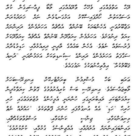
ދޭހާ އަތްވެއްގައި ވެހޭހާ ވާރޭއެއްގައި ލޯބޯ ފީއްސައިގެން ކުރާ
މަސައްކަތުން ހޯދާފައިސާކޮޅު އަޅުގަނޑުމެން ނަށް ޚަރަދުކުރަން
މަޖްބޫރުވަނީ އެހެންބަޔަކު ބޭނުންވާ އެއްޗެއް އަހަރެމެންގެ ދަރިންނަށް
ކިޔަވާ ދިނުމަށެވެ. އަހަރެމެން ކިޔަވާދޭން ބޭނުންވާ އެއްޗެއް ކިޔަވާދޭކަށް
ފުރުޞަތެއް ނެތެވެ. އެހެން ބައެއްގެ ލާދީނީ ދިރިއުޅުމާއި، ހަޑިމުޑުދާރު
ސަގާފަތު އަހަރެމެންގެ ދަރިންގެ ސިކުނޑިތަކަށް އަޅަމުންދަނީ “ދުނިޔެ
ޤަބޫލްކުރާ” އިމްތިޙާނުތަކުގެ ނަމުގައެވެ.
ޢަރަބި ބަހާ މުސްލިމުން ބީރަށްޓެހިކޮށް، އިނގިރޭސިބަހަށް
ލޯބިޖައްސައެވެ. އިނގިރޭސި ބަސް ކުރިއެރުވުމުގެ ގޮތުން ކިޔަވާކުދީން
ކިޔުމަށްޓަކައި ލައިބުރަރީގައި ހުންނަނީ އެމީހުންގެ މުޖުތަމަޢުގައި ހުރި
ހުރިހާ “ހަޑި” އެއް އުނގުޅާފައި ހުންނަ ފޮތްތަކެވެ. “ޙައްދެއް ނެތް
މިނިވަންކަމާއި، ޖިންސީ ކަންކަމާއި، މަސްތުވާތަކެއްޗާއި،
މައިންބަފައިންނަށް އުރެދުމާއި، އެއްޖިންސުގެ ގުޅުމާއި، ކުށްކުރުމުގެ”