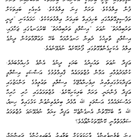
ފުން ޢިލްމެކެވެ. ވަރަށް ގިނަ ޢިލްމެކެވެ. އެކިއެކި ބައިތަކަށް
ތަފްޞީލީގޮތެއްގައި ބެހިފައިވާ ބައިވަރު ޢިލްމުތަކެކެވެ. ހަމައެކަނި “ދީނީ
ތަރުބިއްޔަތު” ނުވަތަ “އިސްލާމީ ތަރުބިއްޔަތު” ބޭރުގަނޑުގައި ޖަހާފައި،
އިސްލާމީ ތާރީޚުގެ ދެތިން ހަނގުރާމައާ ބެހޭ މަޢުލޫމާތަކުން ދީނުގެ
ޢިލްމު އެކަށީގެންވާގޮތުގައި ފޯރުކޮށެއް ނުދެވޭނެއެވެ.
ޢަޤީދާ ނުވަތަ ތައުޙީދުގެ ބަޔަކީ ދީނުގެ އެންމެ މުހިއްމުބަޔެވެ.
ކުށްމަދުވުމާއި އަމާން މުޖްތަމަޢެއް ޤާއިމްވުމުގެ އަސާސަކީ އިސްލާމީ
ޢަޤީދާކަމުގައިވާއިރު ދިވެހިރާއްޖޭގެ އިސްލާމީ ތަޢުލީމުގެ މަންހަޖުގައި
ޢަޤީދާ ފެންނަނީ ވަރަށް ބަލިކަށިކޮށެވެ. މުޖްތަމަޢުގައި ހުރި ހުރިހާ
މައްސަލައެއްގެ އަޞްލަކީ ﷲ އާމެދު ބިރުވެތިނުވުން ކަމުގައިވާ ހިނދު،
ﷲ އާ ބެހޭގޮތުން އެނގެންޖެހޭ ޢަޤީދާ ކިޔަވާ ނުދެވޭނަމަ މުޖްތަމަޢު
ސަލާމަތްވާނީ ކޮންގޮތަކުންތޯއެވެ؟
ގިނަ ބެލެނިވެރިންގެ ވާހަކަތަކަށް ބަލާއިރު އެބައިމީހުންގެ ދަރިންނަށް،