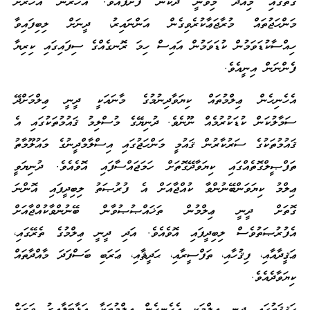
ގޮތުގައި މިއަދު މިވަނީ ދެކެން ފަށާފައެވެ. އަހަރުން އަހަރަށް
މަންހަޖުތައް މުރާޖަޢާކުރެވިގެން އަންނައިރު، ދީނަށް ލިބިފައިވާ
ހިއްސާކުޑަވަމުން ކުޑަވަމުން އައިސް ހިމަ ރޮނގެއްގެ ސިފައިގައި ކިރިޔާ
ފެންނަން އިނީއެވެ.
އެހެނިހެން ޢިލްމުތައް ކިޔަވާދިނުމުގެ މާނައަކީ ދީނީ ޢިލްމަށްދޭ
ސަމާލުކަން ކުޑަކުރުމެއް ނޫނެވެ. ދުނިޔޭގެ މުސްލިމު ޤައުމުތަކުގައި އެ
ޤައުމުތަކުގެ ސަރުކާރުން ޤައުމީ މަންހަޖުގައި އިސްލާމްދީނުގެ މައުލޫމާތު
ތަފްޞީލްގޮތެއްގައި ކިޔަވާދޭގޮތަށް ހަމަޖައްސާފައި އޮވެއެވެ. ދުނިޔަވީ
ޢިލްމު ކިޔަވަންބޭނުންވާ ކުއްޖާއަށް އެ ފުރުޞަތު ލިބިދީފައި އޮންނަ
ގޮތަށް ދީނީ ޢިލްމުން ތަޚައްޞުޞުވާން ބޭނުންވާކުއްޖާއަށް
އެފުރުޞަތުވެސް ލިބިދީފައި އޮވެއެވެ. އަދި ދީނީ ޢިލްމުގެ ތެރޭގައި،
ޢަޤީދާއާއި، ފިޤުހާއި، ތަފްސީރާއި، ޙަދީޘާއި، ޢަރަބި ބަސްފަދަ މާއްދާތައް
ކިޔަވާދެއެވެ.
ޙަޤީޤަތުގައި ދީނީ ޢިލްމަކީ އެހެނިހެން ޢިލްމުތަކާ އަޅާބަލާއިރު ވަރަށް