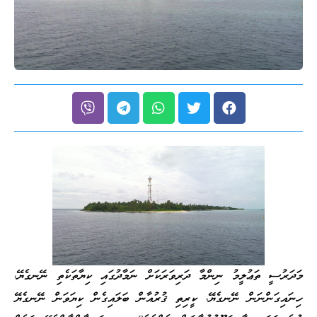
މަދަރުސީ ތަޢުލީމު ނިންމާ ދަރިވަރަކަށް ނަމާދުގައި ކިޔާތަކެތި ނޭނގެޔޭ،
ހިނައިގަންނަން ނޭނގެޔޭ، ކީރިތި ޤުރުއާން ބަލައިގެން ކިޔަވަން ނޭނގެޔޭ