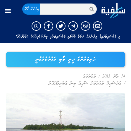
އިތުރަށް ހޯދާ
މި ވެބްސައިޓުގައިވާ ލިޔުންތައް ނަކަލު ކުރާނަމަ މި ވެބްސައިޓަށާއި ލިޔުންތެރިއާއަށް ހަވާލާދެއްވާ!
ދަރިވަރުންގެ ދީނީ ލޯބި ކަފުންކުރެވެނީ
14 މާޗް 2013
/
މުޖުތަމަޢު
/
އައްޝައިޚު މުޙައްމަދު ޝާފިޢު ބިން ޢަބްދިލްޣަފޫރު