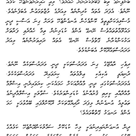
ބުނެފިނަމަ ތިބާ ޤަބޫލުކުރާނަން ހެއްޔެވެ؟ މިއީ ޙައިރާންވާންޖެހޭ ކަމެއް
ނޫނެވެ. އެފަދަ އެތައް ކުދިންނެއް މިއަދުގެ މުޖްތަމަޢުން އެބަފެނެއެވެ.
މުސްލިމަކަށްވީތީވެ ކޮންމެހެން އެނގެންޖެހޭ ވަރަށް ގިނަ އަސާސީ ދީނީ
މައުލޫމާތުތައްވެސް ނޭނގޭ އެންމެ ކުޑަމިނުން ތިމާ ހެއްދެވި ފަރާތަށް
އަޅުކަންކުރާނެ ގޮތްވެސް ނޭނގޭ އެތައް ދަރިވަރުންނެއް މިއަދު
މަދަރުސާތައްދޫކޮށް އެބަނުކުމެވެ.
ދިވެހި ރާއްޖޭގެ ގިނަ މަދަރުސާތަކަކީ ދީނީ މަދަރުސާތަކެއް ނޫނެވެ.
ދުނިޔަވީ އެކިއެކި ޢިލްމުތައް ކިޔަވައިދޭ މަދަރުސާތަކެކެވެ.
އެމަދަރުސާތަކުގައި ދީނީ މާއްދާއަކަށް ހަމައެކަނި ކިޔަވައިދެނީ އިސްލާމް
މާއްދާއާއި ކީރިތި ޤުރުއާނުގެ ކުޑަމިންވަރެކެވެ. ސުވާލަކީ އިސްލާމްދީނުގެ
ތަޢުލީމު އުނގެނުން މިފަދަ ދޯދިޔާގޮތަކަށް ދޫކޮށްލާފައި ބޭއްވުމަކީ ހަމަ
އެންމެ ރަނގަޅު ގޮތްބާވައެވެ؟
ދީން އުނގަންނައިދިނުމަކީ މިހާ ކުޑަކޮށް ސަމާލުކަންދޭންޖެހޭ ކަމެއްގެ