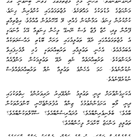
ދެނެގަނެވޭނެއެވެ. އެހެނީ މުޅި މުޖްތަމަޢުގެ ގޮވާން ބިނާވަނީ އޭގެ
މަންހަޖުގެ މުޑުވަކުގެ މައްޗަށެވެ. މުޖްތަމަޢުގައި ކުށްވެރިން ގިނަވެ،
ކުށްކުރުން ގިނަވެ، އަމާންކަން ގެއްލި، ލޭ އޮހޮރުވުން ޢާއްމުވެ، އިޖްތިމާޢީ
ފޭރާން ވީދި، ހާޖާ ފާޖާ ވެސް ނޭނގޭ މީހުން ގިނަވީމާ އޭގެ މާނައަކީ
އެ މުޖްތަމަޢެއްގައި ދެވޭ ތަޢުލީމުގައި ވަރަށް ބޮޑެތި މައްސަލަތަކެއް
އެބައުޅެއެވެ. އެހެނީ ތަޢުލީމާއި ތަރުބިއްޔަތަކީ ގުޅި ލާމެހިފައިވާ
ދެކަންތަކެވެ. ތަރުބިއްޔަތެއް ނެތި ދެވޭ ތަޢުލީމަކުން މަންފާއެއް
ނުކުރާނެއެވެ. ހަމަ އެހެންމެ ތަޢުލީމާ ނުލާ ތަރުބިއްޔަތެއްވެސް
ނުކުރެވޭނެއެވެ.
އެކަށީގެންވާރަށް ދީނީ ތަޢުލީމު ނުދެވޭއިރު ދަރިވަރުންގެ ހިތްތަކުގައި
ދީނީ ލޯބި އަށަގެންނެވުމުގެ ޒިންމާ އުފުލަންޖެހޭނީ ކޮންފަރާތަކުން
ބާއެވެ؟ ބެލެނިވެރިންބާއެވެ؟ މުދައްރިސުންބާއެވެ؟ ސްކޫލްތަކުންބާއެވެ؟
ތަޢުލީމީ މަންހަޖު ކޮށާމަށާ މީހުންބާއެވެ؟