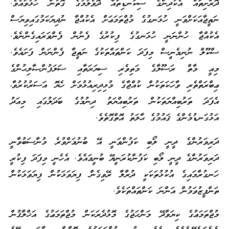
ދޮރާށިތައް އެކުދިންގެ ސިކުނޑިތައް ދޮވެލުމުގެ ގޮތުން ހުޅުވައެވެ.
ނަތީޖާއަކަށްވަނީ ހުޅަނގުގެ މުޖްތަމަޢަށް އެކުއްޖާ ނުދިޔަކަމުގައިވިޔަސް
އެކުއްޖާ ހުންނަނީ ހުޅަނގުގެ ފިކުރުގެ ފެނުން ފެންވަރައިގެންނެވެ.
ސްކޫލް ނުނިމެނީސް މިފަދަ ކަންތައްތަކުގެ ނަތީޖާ ފެންނަން ފަށައެވެ.
މިއީ މާތް ރަސޫލާގެ މަތިވެރި ސިޔަރަތާއި ސަލަފުންޞާލިޙުންގެ
ޢިބްރަތްތެރި ވާހަކަތަކުން ކުއްޖާގެ މުޅިދިރިއުޅުމަށް ހެޔޮ އަސަރުކުރުވާ،
އެފަދަ ތަރުބިއްޔަތަކުން ތަރުބިއްޔަތު ދިނުމުގެ ބަދަލުގައި މިއަދު
އަޅުގަނޑުމެންގެ ޤައުމުގެ ޙާލަތު އޮތްގޮތެވެ.
ދަރިވަރުންގެ ދީނީ ލޯބި ކަފުންވަނީ އޭ ބުނުމަށްވުރެ މުނާސަބުވާނީ
ދަރިވަރުންގެ ދީނީ ލޯބި ކަފުންކުރަނީޔޭ ބުނީމައެވެ. އެހެނީ މިފަދަ ފިކުރީ
ހަނގުރާމައިގެ އުކުޅުތަކަކީ ދުރާލާ ރޭވިގެން ފިޔަވަޅަކުން ފިޔަވަޅަކުން
ތަންފީޒުވަމުން އަންނަ ކަންތައްތަކެވެ.
މުޖްތަމަޢުގެ ކިޔަވާދޭ މަންހަޖުގެ މޮޅުދެރަކަން މުޖްތަމަޢުގެ އަޚްލާޤުން