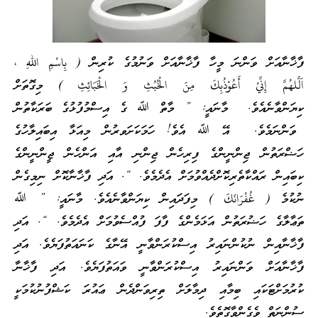
ފާޚާނާއަށް ވަންނަ މީހާ ފާޚާނާއަށް ވަނުމުގެ ކުރިން ( بِاسْمِ اللهِ ،
اَلَّلهُمَّ إِنِّيْ أَعُوْذُبِكَ مِنَ الْخُبُثِ وَ الْخَبَائِثِ ) މިގޮތަށް
ކިޔަންވާނެއެވެ. މާނައީ: ” މާތް ﷲ ގެ އިސްމުފުޅުގެ ބަރަކާތުން
ވަންނަމެވެ. އޭ ﷲ އެވެ! ހަމަކަށަވރުން މިއަޅާ އިބައިލާހުގެ
ހަޟްރަތުން ޖިންނީންގެ ފިރިހެން ޖިންނި އާއި އަންހެން ޖީންނީންގެ
ކިބައިން ރައްކާތެރިކޮށްދެއްވުމަށް އެދެމެވެ. “. އަދި ފާޚާނާކޮށް ނިމިގެން
ނުކުމެ ( غُفْرَانَكَ ) މިފަދައިން ކިޔަންވާނެއެވެ. މާނައީ: ” ﷲ
ތަޢާލާގެ ހަޟުރަތުން އަޅަމެންގެ ފާފަ ފުއްސެވުމަށް އެދެމެވެ. “. އަދި
ފާޚާނާއިން ނުކުންނައިރު އިސްކުރަންވާނީ އޭނާގެ ކަނައަތުފަޔެވެ. އަދި
ފާޚާނާއަށް ވަންނައިރު އިސްކުރަންވާނީ ވައަތުފަޔެވެ. އަދި ފާޚާނާ
ކުރުމަށްޓަކައި ބިމާއި ދިމާލަށް ތިރިވަންދެން ޢައުރަ ކަޝްފުނުކުމަކީ
ސުންނަތް ވެގެންވާގޮތެވެ.