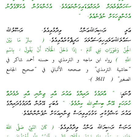
ސަހަރާތެރެޔަށް ދުރަށްވަޑައިގަންނަވައެވެ. އެހެންކަމުން އެކަލޭގެފާނު
އެހެންމީހަކަށް ނުފެނެއެވެ. “
ޢަލީ ރަޟިޔަﷲޢަންހު ވިދާޅުވިއެވެ. ރަސޫލުﷲ
ޞައްލަﷲޢަލައިހިވަސައްލަމަ ޙަދީޘްކުރެއްވިއެވެ.
( سِتْرُ مَا بَيْنَ
الْجِنِّ وَعَوْرَاتِ بَنِي آدَمَ , إِذَا دَخَلَ الْخَلَاءَ أَنْ يَقُولَ : بِاسْمِ
اللَّهِ )
رواه ابن ماجه و الترمذي و حسنه أحمد شاكر في
“حاشية الترمذي” و صححه الألباني في “صحيح الجامع
الصغير” ( 3611 ).
މާނައީ:
” އާދަމުގެ ދަރިޔާގެ ޢައުރަ އާއި ޖިންނި އާއި ދެމެދުވާ
ހުރަހަކީ އޭނާ ބިސްމިالله ކިޔުމެވެ. “
އެބަހީ އޭރުން އާދަމުގެދަރިޔާގެ
ޢައުރަ ކަޝްފުކުރި ކަމުގައިވިޔަސް ޖިންނިއަކަށް ނުފެންނާނެއެވެ.
އަނަސް ރަޟިޔަﷲ ޢަންހު ވިދާޅުވިއެވެ.
( كَانَ النَّبِيُ صَلَّى اللهُ