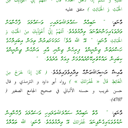
عَلَيْهِ وَ سَلَّمَ إِذَا دَخَلَ الْخَلَاءَ قَالَ : اَلّلهُمَّ إِنِّيْ أَعُوْذُبِكَ مِنَ
الْخُبُثِ وَ الْخَبَائِثِ )
متفق عليه
މާނައީ:
” ނަބިއްޔާ ޞައްލަﷲޢަލައިހި ވަސައްލަމަ ފާޚާނާއަށް
ވަދެވަޑައިގަންނަވާނަމަ ވިދާޅުވެއެވެ. اَلّلهُمَّ إِنِّيْ أَعُوْذُبِكَ مِنَ الْخُبُثِ وَ
الْخَبَائِثِ މާނައީ: ” އޭ ﷲ އެވެ! ހަމަކަށަވރުން ތިމަން އިބައިލާހުގެ
ހަޟްރަތުން ޖިންނީންގެ ފިރިހެން ޖިންނި އާއި އަންހެން ޖީންނީންގެ
ކިބައިން ރައްކާތެރިކޮށްދެއްވުމަށް މިއަޅާ އެދެމެވެ. “
ޢާއިޝާ ރަޟިޔަﷲޢަންހާ ވިދާޅިވެފައިވެއެވެ.
( كَانَ إِذَا خَرَجَ مِنَ
الْغَائِطِ قَالَ « غُفْرَانَكَ » )
رواه أبو داود و الترمذي و قال
حسن غريب و حسنه الألباني في صحيح الجامع الصغير (
4707).
މާނައީ:
” މާތް ނަބިއްޔާ ޞައްލަﷲޢަލައިހި ވަސައްލަމަ ފާޚާނާއިން
ނުކުވެވަޑައިގެންފިނަމަ غُفْرَانَكَ އޭ ވިދާޅުވެއެވެ. މާނައީ: ﷲ ތަޢާލާގެ