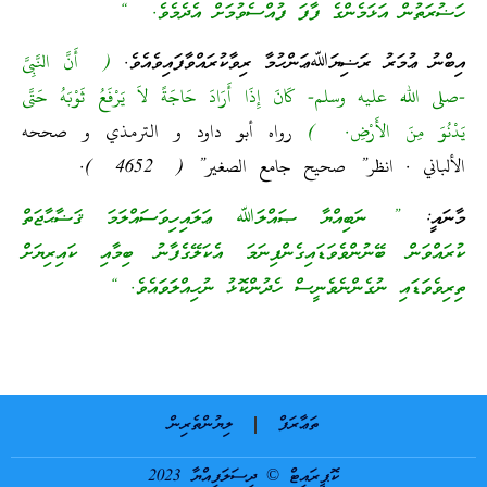
ހަޟުރަތުން އަޅަމެންގެ ފާފަ ފުއްސެވުމަށް އެދެމެވެ. “
އިބްނު ޢުމަރު ރަޟިޔަﷲޢަންހުމާ ރިވާކުރައްވާފައިވެއެވެ.
( أَنَّ النَّبِىَّ
-صلى الله عليه وسلم- كَانَ إِذَا أَرَادَ حَاجَةً لاَ يَرْفَعُ ثَوْبَهُ حَتَّى
يَدْنُوَ مِنَ الأَرْضِ. )
رواه أبو داود و الترمذي و صححه
الألباني . انظر” صحيح جامع الصغير” ( 4652 ).
މާނައީ:
” ނަބިއްޔާ ޞައްލަﷲ ޢަލައިހިވަސައްލަމަ ޤަޟާޙާޖަތް
ކުރައްވަން ބޭނުންވެވަޑައިގެންފިނަމަ އެކަލޭގެފާނު ބިމާއި ކައިރިޔަށް
ތިރިވެވަޑައި ނުގެންނެވެނީސް ހެދުންކޮޅު ނުހިއްލަވައެވެ. “
ތަޢާރަފް
ލިޔުންތެރިން
ކޮޕީރައިޓް © ދިސަލަފިއްޔާ 2023