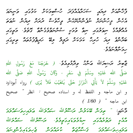
ފާޚާނާއަށް ދިޔައީ ސަހަރާއެއްފަދަ ހުސްބިމަކަށް ކަމުގައި ވަނީނަމަ
އެހެން މީހުންނަށް ނުފެންނާނޭހެން ވީހާވެސް ދުރަށް ދިޔުން ނުވަތަ
އެއްޗެއްގެ ނިވަލުގައި ނިވާ ވުމަކީ ސުންނަތްވެގެންވާ ގޮތެވެ. މަތީގައި
ބަޔާންވެ ދިޔަ ހުރިހާ ކަމަކަށް ދަލީލް ލިބޭ ހަދީޘްފުޅުތައް ތިރީގައި
ހިމަނާލާނަމެވެ.
ޖާބިރު ރަޟިޔަﷲ ޢަންހު ވިދާޅުވިއެވެ.
( خَرَجْنَا مَعَ رَسُولِ اللهِ
صَلَّى الله عَليْهِ وسَلَّمَ فِي سَفَرٍ ، وَكَانَ رَسُولُ اللهِ صَلَّى الله
عَليْهِ وسَلَّمَ لاَ يَأْتِي الْبَرَازَ حَتَّى يَتَغَيَّبَ فَلاَ يُرَى )
رواه أبوداود
و ابن ماجه و اللفظ له و اسناده صحيح : انظر ” صحيح
ابن ماجه ” ( 1/60 )
މާނައީ:
” ތިމަން ބޭކަލުން ރަސޫލުﷲ ޞައްލަﷲ ޢަލައިހިވަސައްލަމަ
އާއެކީ ދަތުރެއްގައި ނިކުމެވަޑައިގަތީމެވެ. ރަސޫލުﷲ ޞައްލަﷲ
ޢަލައިހިވަސައްލަމަ ޤަޟާޙާޖަތް ކުރައްވަން ޖެހިވަޑައިގެންފިނަމަ