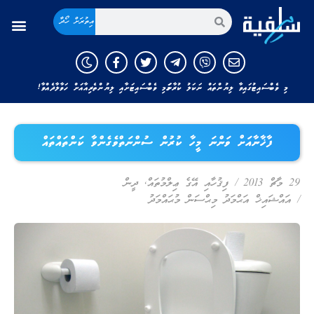
އިތުރަށް ހޯދާ
މި ވެބްސައިޓުގައިވާ ލިޔުންތައް ނަކަލު ކުރާނަމަ މި ވެބްސައިޓަށާއި ލިޔުންތެރިއާއަށް ހަވާލާދެއްވާ!
ފާޚާނާއަށް ވަންނަ މީހާ ކުރުން ސުންނަތްވެގެންވާ ކަންތައްތައް
29 މާޗް 2013
/
ފިޤުހާއި އޭގެ ޢިލްމުތައް
,
ދީން
/
އައްޝައިޚް އަޙްމަދު މިޙްސަން މުޙައްމަދު