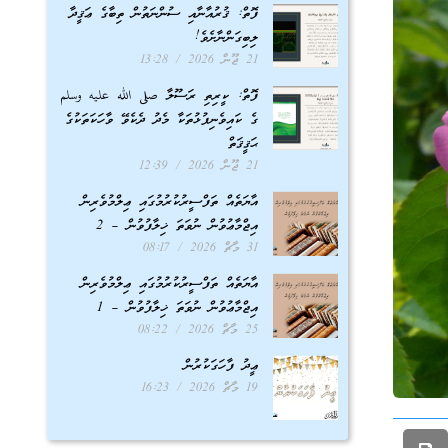
ފޮތް: ޤުރުއާނާއި ސުންނަތުން ތިބާގެ ޢަޤީދާ
ލިބިގަންނާށެވެ!
21 ޖޫން 2026
13:28
ފޮތް: ކީރިތި ރަސޫލާ صلى الله عليه وسلم
ގެ ކައިވެނިފުޅުތަކާ މެދު ދެކެވޭ ވާހަކަތަކުގެ
ޙަޤީޤަތް
21 ޖޫން 2026
12:39
އާޔަތެއް ތަފްސީރުކުރުމުގައި ޢިލްމުވެރިން
އިޖްމާޢުވުން ނުވަތަ ޚިލާފުވުން – 2
31 މާޗް 2026
08:17
އާޔަތެއް ތަފްސީރުކުރުމުގައި ޢިލްމުވެރިން
އިޖްމާޢުވުން ނުވަތަ ޚިލާފުވުން – 1
25 މާޗް 2026
08:22
ޢީދު ފާހަގަކުރުން
19 މާޗް 2026
16:23