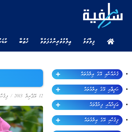
ފިލާވަޅު
ޢިލްމުވެރިންގެ ފަތުވާ
ޚުޠުބާ
ކުޑަކ
ޤުރުއާނާއި އޭގެ ޢިލްމުތައް
ޙަދީޘާއި އޭގެ ޢިލްމުތައް
12 އޭޕްރިލް 2013
/
ފިޤުހާ
ޢަޤީދާއާއި ފިރުޤާތައް
ފިޤުހާއި އޭގެ ޢިލްމުތައް