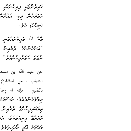
ކައިވެންޏަކީ ފިރިހެނަކާއި
ހަމަޖެހުން ލިބި، އެއްދާން
(ނިކާޙު) އެވެ.
“އަންހެނުންގެ ތެރެއިން، ތ
ނުވަތަ ހަތަރުމީހުނާއެވެ.”
عن عبد الله بن مسعود 
الشبابِ ، منِ استَطاع ال
بالصَّومِ ، فإنه له و
ރިވާވެގެންވެއެވެ. ރަސޫލު
ތިޔަބައިމީހުންގެ ތެރެއިން 
ލޮލަށްވާ ފިނިކަމެކެވެ. އަ
މައްޗަށް އޮތީ ރޯދަހިފުމެވެ