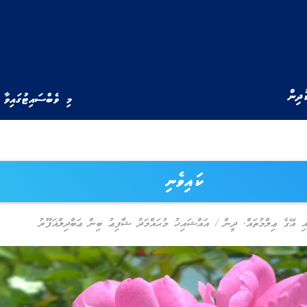
ުދިން
މި ވެބްސައިޓުގައިވާ 
ކައިވެނި
އި އޭގެ ޢިލްމުތައް
,
ދީން
/
އައްޝައިޚު މުޙައްމަދު ޝާފިޢު ބިން ޢަބްދިލްޣަފޫރު