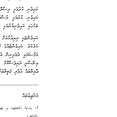
ކައިވެނި ކުރުމަކީ އިސްލާމ
ކައިވެނި ކުރުމަކީ މުސްތަ
ތަކުގައި ކައިވެނިކުރުމަކީ 
ކައިވެންޏަކީ ދިރިއުޅުމަށް
ކަމެކެވެ. ކައިވެންޏެއްގެ ބ
މަޤުޞަދަކީ ދެމަފިރިން އެކ
އިންސާނީ ދަރިފަސްކޮޅު ހެޔ
ޢާއިލާތައް އުފެދި ޤަބީލާތަކ
_________________
މަރުޖިޢުތައް
1- بداية المجتهد و ن
بالقاهرة