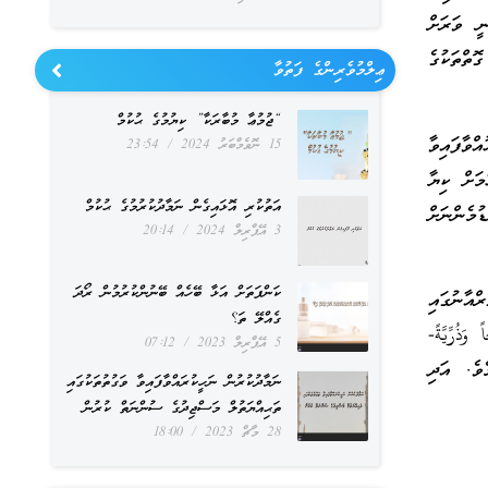
ީ ވަރަށް
ތްތަކުގެ
ޢިލްމުވެރިންގެ ފަތުވާ
“ޖުމުޢާ މުބާރަކާ” ކިޔުމުގެ ޙުކުމް
ްވާފައިވާ
15 ނޮވެމްބަރު 2024
23:54
މަށް ކިޔާ
އަތުކުރި އޮޅައިގެން ނަމާދުކުރުމުގެ ޙުކުމް
މެންނަށް
3 އޭޕްރިލް 2024
20:14
ކަންފަތަށް އަޅާ ބޭހެއް ބޭނުންކުރުމުން ރޯދަ
ްއާނުގައި
ގެއްލޭ ތަ؟
ذُرِّيَّةً-
5 އޭޕްރިލް 2023
07:12
މެވެ. އަދި
ނަމާދުކުރުން ނަހީކުރައްވާފައިވާ ވަގުތުތަކުގައި
ތަޙިއްޔަތުލް މަސްޖިދުގެ ސުންނަތް ކުރުން
28 މާޗް 2023
18:00