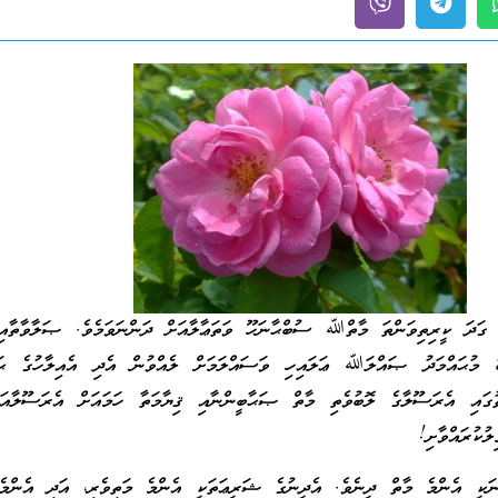
، ގަދަ ކީރިތިވަންތަ މާތްﷲ ސުބްޙާނަހޫ ވަތަޢާލާއަށް ދަންނަވަމެވެ. ޞަލާވާތާއި
ބު މުޙައްމަދު ޞައްލަﷲ ޢަލައިހި ވަސައްލަމަށް ލެއްވުން އެދި އެއިލާހުގެ ޙަ
ުގައި އެރަސޫލާގެ ލޮބުވެތި މާތް ޞަޙާބީންނާއި ޤިޔާމަތާ ހަމައަށް އެރަސޫލާއަށ
ުކުރައްވާށި!
ނަކީ އެންމެ މާތް ދީނެވެ. އެދީނުގެ ޝަރީޢަތަކީ އެންމެ މަތިވެރި، އަދި އެންމެ