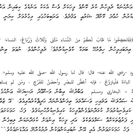
 އަންހެނަކާ ދެމީހުން ކުރެ ކޮންމެ މީހަކަށް ވެސް އެކަކު އަނެކެގެ ކިބައިން އަރާ
ކުރުން ހުއްދަ ކޮށްދޭ ޝަރުޢީ ޢަޤުދެވެ. ޢަރަބިބަހުގައި މިގުޅުމަށް ކިޔަނީ “ال
ިޔަބައިމީހުން ހިތްރުހޭ ބަޔަކާ ކާވެނިކުރާށެވެ! ދެމީހުނާއެވެ. ނުވަތަ ތިންމީ
-رضي الله عنه- قال: قال لنا رسول الله -صلى الله عليه وسلم-: ي
باءَةَ فلْيتزوَّجْ ، فإنه أغضُّ للبصَرِ وأحصَنُ للفَرْجِ ، ومَن لم يستَطِ
ِجاءٌ – البخاري ومسلم ޢަބްދުﷲ ޢިބްނު މަސްޢޫދު ރަޟިޔަﷲ ޢަންހުގެ ކ
ﷲ ޞައްލަﷲ ޢަލައިހި ވަސައްލަމަ ތިމަންމެންނަށް ޙަދީޘްކުރެއްވިއެވެ. “އޭ ޒުވާނ
ކައިވެނިކުރުމަށް ކުޅަދާނަވެގެންވާމީހަކު ކައިވެނިކުރާހުށިކަމެވެ. ފަހެ، ހަމަކަށަވަ
ދި ފަރުޖުތަކަށްވާ ސަލާމަތެކެވެ. އަދި މީހަކާ އިނުމަށް ކުޅަދާނަކަން ލިބިގެން ނ
. ފަހެ ހަމަކަށަވަރުން އެއީ އޭނާ ނުބައިކަންތަކުން ދުރުކުރާނޭ އައްޑަނައެކެވެ.””