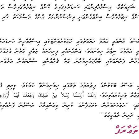
 ޝަރީޢަތެވެ. އިސްލާމްދީނުގައި ކަނޑައެޅިފައިވާ ކޮންމެ ނިޒާމެއްގައިވެސް ވަނ
ޮންމެ ނިޒާމެއްވެސް ބިނާވެގެންވަނީ އިންސާނުންނަށް އެންމެ މަޞްލަޙަތު ހުރި ގޮ
ުގެ ދުންޔަވީ ޙަޔާތް ހެޔޮގޮތުގައި ހޭދަކުރުމަށްޓަކައި އިސްލާމްދީން ކަނޑައަޅުއ
ޖީ ޙަޔާތުގެ ނިޒާމު ހިމެނެއެވެ. އަންހެނަކާއި ފިރިހެނަކު ޒަވާޖީ ގޮތުން ގުޅޭގުޅު
ުޅުން ފަށާނެގޮތާއި ބާއްޖަވެރިކުރާނެ ގޮތް ޤުރްއާނާއި ސުންނަތުން އަޅުގަނޑު
އި ރަސޫލު ބޭކަލުންގެ ފިޠުރަތުގެ ތެރޭގައި ހިމެނިގެންވާ ކަމެކެވެ. ކީރިތި ޤުރ
ީކުރެއްވިއެވެ. وَلَقَدْ أَرْسَلْنَا رُسُلاً مِنْ قَبْلِكَ وَجَعَلْنَا لَهُمْ أَزْوَاجاً وَ
 38 ٣٨ މާނައީ: “ހަމަކަށަވަރުން، ކަލޭގެފާނުގެ ކުރިން ތިމަންއިލާހު ރަސޫލުން ފޮނުއްވީ
، ދަރިން ލެއްވީމެވެ.”
ޢާރަފް