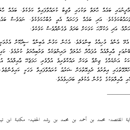
ްދީނުގައި ބައެއް ޙާލަތް ތަކުގައި ވާޖިބު ކުރައްވާފައިވާ ކަމެކެވެ. ބައެއް ޙާލަތ
ޙައްބުކަމެކެވެ. އަދި ބައެއް ފަހަރައް އެއީ މުބާޙުކަމެކެވެ. ނަމަވެސް ބައެއ
ޙަރާމް، އަދި މަކުރޫހަ ކަމަކަށް ބަދަލު ވެގެންދާވެސް ކަމެކެވެ.
 އެޅޭ އެންމެ މުހިއްމު ބިންގަލެވެ. އެހެން ކަމުން އެބިންގާ ސީދާކޮށް އެޅުމަކީ
ޭނުމަކީ ޢާއިލާއެއް އުފައްދާ ހެއުލަފާ ދަރިންތަކެއް ތަރުބިއްޔަތު ކުރުމެވެ. ކައިވ
ަކު އަނެކެއްގެ ޒިންމާ ތަކަށް ރައްކާތެރިވެ އުފާވެރި ހަމަޖެހޭ ޢާއިލާއެއް އުފެ
ޮގޮތުގައި އިތުރުވެ ދެމިއޮތުމަށް ޝަރުޢު ކުރައްވާފައިވާ މަގަކީ ކައިވެންޏެވެ.
ާއި ޢާއިލާތަކުގެ ގުޅުން އެކުލެވި ބަދަހިވެއެވެ.
________
هاية المقتصد- محمد بن أحمد بن محمد بن رشد الحفيد- مكتبة ابن تيم