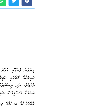
ގިނަގުނަ ޘަނާއާއި ޙަމްދު
އެއިލާހުގެ ލޮބުވެތި ޙަބީ
އެދެމެވެ. އަދި މިޞަލަވާތ
އެންމެހާ މުސްލިމުން ޝާމިލ
މާތްވެގެންވާ އިސްލާމް ދީ