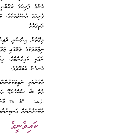
އެންމެ ފުރިހަމަ ރައްބާނީ
ފުރިހަމަ އުޞޫލުތަކެވެ. ކ
މަތީގައެވެ.
މިގޮތުން އިންސާނީ ދެޖިންސ
ނިޒާމުތަކުގެ ތެރޭގައި ޒަވާ
ނަމަކީ ކައިވެންޏެވެ. މިގ
އެނގެން އެބައޮތެވެ.
ކާވެންޏަކީ ނަބީބޭކަލުންނާ
މާތް ﷲ ސުބްޙާނަހޫ ވަތަޢާލާ ވަޙ
الرعد:
އެބޭކަލުންނަށް އަނބިންނާއި
ކައިވެނީގެ ތަ