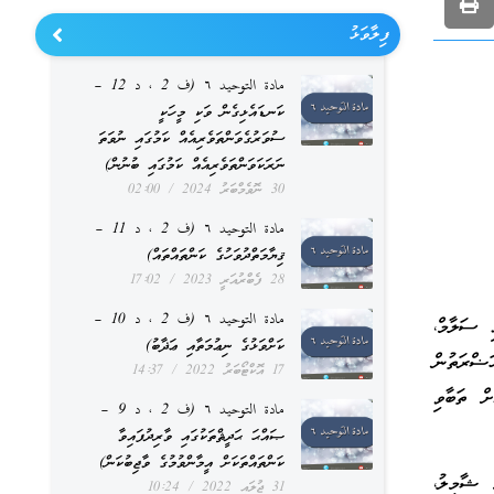
ފިލާވަޅު
مادة التوحيد ٦ (ف 2 ، د 12 –
ކަނޑައެޅިގެން ވަކި މީހަކީ
ސުވަރުގެވަންތަވެރިއެއް ކަމުގައި ނުވަތަ
ނަރަކަވަންތަވެރިއެއް ކަމުގައި ބުނުން)
30 ނޮވެމްބަރު 2024
02:00
مادة التوحيد ٦ (ف 2 ، د 11 –
ޤިޔާމަތްދުވަހުގެ ކަންތައްތައް)
28 ފެބްރުއަރީ 2023
17:02
مادة التوحيد ٦ (ف 2 ، د 10 –
 ސަލާމް،
ކަށްވަޅުގެ ނިޢުމަތާއި ޢަޛާބު)
ޟްރަތުން
17 އޮކްޓޯބަރު 2022
14:37
ް ތަބާވި
مادة التوحيد ٦ (ف 2 ، د 9 –
ޞައްޙަ ޙަދީޘްތަކުގައި ވާރިދުފައިވާ
ކަންތައްތަކަށް އީމާންވުމުގެ ވާޖިބުކަން)
 ޝާމިލު،
31 ޖުލައި 2022
10:24