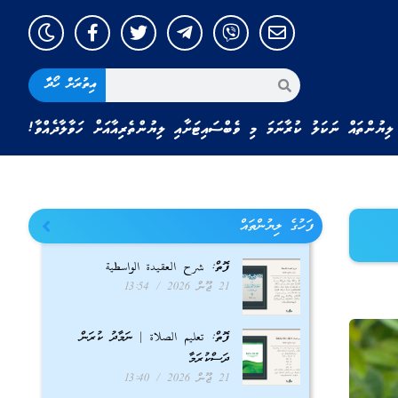
އިތުރަށް ހޯދާ
ލިޔުންތައް ނަކަލު ކުރާނަމަ މި ވެބްސައިޓަށާއި ލިޔުންތެރިއާއަށް ހަވާލާދެއްވާ!
ފަހުގެ ލިޔުންތައް
ފޮތް: شرح العقيدة الواسطية
21 ޖޫން 2026
13:54
ފޮތް: تعليم الصلاة | ނަމާދު ކުރަން
ދަސްކުރަމާ
21 ޖޫން 2026
13:40