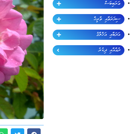
ޢަރަބިބަސް
ސިޔަރަތާއި ތާރީޚް
އަދަބާއި އަޚްލާޤު
ދުޢާއާއި ޛިކުރު