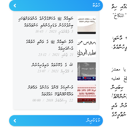
ޚުޠުބާ
މާއި ހިތް
نِّكَاحُ”
ނަބިއްޔާ ﷺ އެކަލޭގެފާނުގެ އުންމަތަށްޓަކައި
ބިރުފުޅުގެން ވަޑައިގެންނެވި ކަންތައްތައް
5 ފެބްރުއަރީ 2023
18:45
މާތް ﷲ ވަޙީކުރައްވަނީ ((فَانكِحُوا مَا طَابَ لَكُمْ مِنَ النِّسَاءِ مَثْنَى وَثُلاثَ وَرُبَاعَ- النساء: ٣ މާނައީ:
މާތް ނަބިއްޔާ ﷺ ގެ ވަދާޢީ ޚުތުބާގެ
ހުނާއެވެ.
އުސްއަލިތައް
21 ޖުލައި 2021
23:12
ﷲ ގެ ގެކޮޅުތައް މަތިވެރިކުރުން
ا معشرَ
4 އޭޕްރިލް 2021
23:07
عْ فعليه
ިބައިން
މުސްލިކަމު އޭނާގެ އަޚުންގެ މައްޗަށް
އަދާކޮށްދޭންޖެހޭ ޙައްޤުތައް
ުންނޭވެ!
22 ޑިސެމްބަރު 2018
00:00
ރުން އެއީ
ުވާމީހާގެ
ކުޑަކުދިން