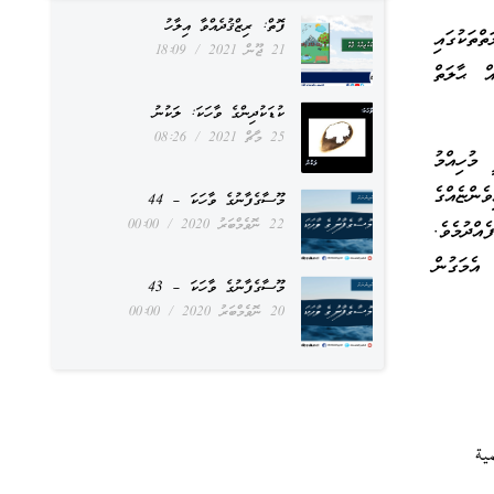
ފޮތް: ރިޒްޤުދެއްވާ އިލާހު
ްތަކުގައި
21 ޖޫން 2021
18:09
ް ޙާލަތް
ކުޑަކުދިންގެ ވާހަކަ: ލަކުނު
25 މާޗް 2021
08:26
 މުހިއްމު
ެންޏެއްގެ
މޫސާގެފާނުގެ ވާހަކަ – 44
22 ނޮވެމްބަރު 2020
00:00
އްދުމެވެ.
 އެމަގުން
މޫސާގެފާނުގެ ވާހަކަ – 43
20 ނޮވެމްބަރު 2020
00:00
ية