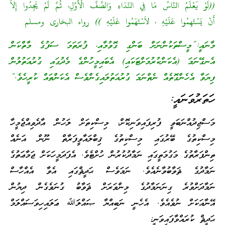
((لَوْ يَعْلَمُ النَّاسُ مَا فِي النِّدَاءِ وَالصَّفِّ الْأَوَّلِ، ثُمَّ لَمْ يَجِدُوا إِلاَّ
أَنْ يَسْتَهِمُوا عَلَيْهِ ، لاَسْتَهَمُوا عَلَيْهِ )) رواه البخارى ومسلم
މާނައީ:”މީސްތަކުންނަށް ބަންގި ގޮވުމާއި، ފުރަތަމަ ސަފުގެ މާތްކަން
އެނގޭނަމަ (އެކަންކުރުމަށްޓަކައި) އެބައިމީހުންގެ މެދުގައި ގުރުއަތުލުން
ފިޔަވާ އެހެންގޮތެއް ނެތްނަމަ ގުރުއަތުލައިގެންވެސް އެކަންތައް ކުރީހެވެ.”
ހަތަރުވަނައީ:
މަސްޖިދުއްނަބަވީ ފުރިފައިވަނިކޮށް، މިސްކިތަށް ލަހުން އާދެވިއްޖެމީހާ
މިސްކިތުގެ ބޭރުގައި މިސްކިތުގެ ޤިބްލައާވީފަރާތް ނޫން އަނެއް
ތިންފަރާތުގެ މަގުމަތީގައި ނަމާދުކުރުން ހުށްޓެވެ. އެފަދަމީހަކަށް ޖަމާޢަތުގެ
ނަމާދުގެ ޘަވާބުވާނެއެވެ. ނަމަވެސް ޙަދީޘްގައި އެވާ އެއްހާސް
ނަމާދަށްވުރެ ގިނަނަމާދުގެ މިންވަރަށް ޘަވާބު ގުނަވެގެން ދިޔުން
އޭނާއަކަށް ނުވެއެވެ. އެހެނީ ނަބިއްޔާ ޞައްލަﷲ ޢަލައިހިވަސައްލަމް
ޙަދީޘް ކުރައްވާފައިވަނީ: