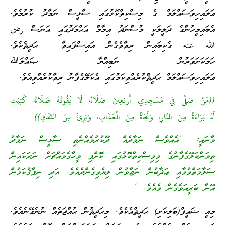
ޢަލައިހިވަސައްލަމް ގެ މިސްކިތްކޮޅުގައި ސާޅީސް ނަމާދު ކުރުމެވެ.
އެބައިމީހުންގެ ދަލީލަކީ މުސްނަދު އިމާމް އަޙްމަދުގައި އަނަސް رضى
الله عنه ގެކިބައިން ރިވާވެގެން އައިސްފައިވާ ޙަދީޘެކެވެ.
ހަމަކަށަވަރުން ނަބިއްޔާ ޞައްލަﷲ
ޢަލައިހިވަސައްލަމް ޙަދީޘްކުރެއްވިކަމުގައި އެކަލޭގެފާނު ރިވާކުރެއްވިއެވެ.
((مَنْ صَلَّى فِي مَسْجِدِي أَرْبَعِينَ صَلَاةً، لَا يَفُوتُهُ صَلَاةٌ، كُتِبَتْ
لَهُ بَرَاءَةٌ مِنَ النَّارِ، وَنَجَاةٌ مِنَ الْعَذَابِ، وَبَرِئَ مِنَ النِّفَاقِ))
މާނައީ: “އެއްވެސް ނަމާދެއް ދޫކުރުމެއްނެތި ސާޅީސް ނަމާދު
ތިމަންކަލޭގެފާނުގެ މިމިސްކިތްކޮޅުގައި ކޮށްފި މީހާގެމައްޗަށް ނަރަކައިން
ސަލާމަތްވުމާއި ޢަޛާބުން ނަޖާވުން ލިޔެވިގެންދެއެވެ. އަދި ނިފާޤުކަމުން
އޭނާ ބަރީއަވެގެން ވެއެވެ. “
މިއީ ޟަޢީފް(ބަލިކަށި) ޙަދީޘްއެކެވެ. މިޙަދީޘުން ޙުއްޖަތެއް ނުނެގޭނެއެވެ.