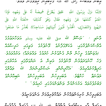
އިބްނު ޢައްބާސް رضى الله عنه ގެކިބައިން ރިވާވެގެން ވެއެވެ.
((لَمَّا نزَلَ بِرَسُولِ اللَّهِ طَفِقَ يَطْرَحُ خَمِيصَةً لَهُ عَلَى وَجْهِهِ، فَإِذَا
اغْتَمَّ كَشَفَهَا عَنْ وَجْهِهِ، فَقَالَ وَهُوَ كَذَلِكَ: «لَعْنَةُ اللَّهِ عَلَى
اليَهُودِ وَالنَّصَارَى، اتَّخَذُوا قُبُورَ أَنْبِيَائِهِمْ مَسَاجِدَ)) يُحَذِّرُ مَا صَنَعُوا
މާނައީ : “ރަސޫލު ﷲ صلى الله عليه وسلم އަވަހާރަވުމުގެ
އާލާސްކަންފުޅުުގައިި، އެކަލޭގެފާނުގެ މޫނުފުޅުގެ މަތީގައި ޚަމީޞާއެއް
(އެޒަނާމުގެ މީހުން ލާން ގެންގުޅުނު ހެދުމުގެ ވައްތަރެއް) އަޅުއްވައެވެ.
ފަހެ ހޫނުގަދަވުމުން މޫނުފުޅުގެ މަތިން އެ ނަންގަވާފައި އެޙާލުގައި
ޙަދީޘްކުރެއްވިއެވެ. “ޔަހޫދީންނާއި ނަޞާރާއިންނަށް ﷲ ތަޢާލާގެ
ލަޢުނަތް ހުށްޓެވެ. އެބައިމީހުން އެބައިމީހުންގެ ނަބިއްޔުންގެ
ޤަބުރުފުޅުތައް އަޅުކަންކުރާ ތަންތަންކަމުގައި ހެދިއެވެ.” “
އެބައިމީހުން ކުރިކަންތައްކުން ރައްކާތެރިވުމަށް އަންގަވަނީއެވެ.
މިޙަދީޘް އާއި އިސްވެދިޔަ ޖުންދުބް رضى الله عنه ގެޙަދީޘް އެއްވެސް