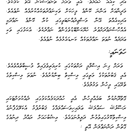
އަދި ކިއެއް ހެއްޔެވެ. އެއީ ވަރަށް ތަނަވަސްކަން އޮތް ކަމެކެވެ.
މަދީނާއަށް އަންނަ ކޮންމެ މީހަކަށް ވަކިނަމާދުތަކެއްކުރުމެއް ނުވެއެވެ.
އަދިކިއެއްތަ އޭނާ މަސްޖިދުއްނަބަވީގައި ކުރާ ކޮންމެ ނަމާދަކީ
އެއްހާސްނަމާދަށްވުރެ ހެޔޮކަންބޮޑުވެގެންވާ ނަމާދެކެވެ. އެކަމުގައި ވަކި
ޢަދަދެއް ނުވަތަ ނަމާދުތަކެއް ކަނޑައެޅުމެއް ނުވެއެވެ.
ހަވަނައީ:
ވަރަށް ގިނަ އިސްލާމީ ރަށްތަކުގައި ކުރިމަތިވެފައިވާ މުޞީބާތެއްވެއެވެ.
އެއީ ޤަބުރުތަކުގެ މަތީގައި މިސްކިތް ބިނާކުރުމެވެ. ނުވަތަ މިސްކިތުގެ
ތެރޭގައި މީހުން ވަޅުލުމެވެ.
ގޮތްދޫނުކުރާ ބައެއްމީހުން، އެއީ ހުއްދަކަމެއްކަމުގައި ދެއްކުމަށްޓަކައި
ރަސޫލުﷲ ޞައްލަﷲ ޢަލައިހިވަސައްލަމްގެ ޤަބުރުފުޅު އެކަލޭގެފާނުގެ
މިސްކިތްކޮޅުގައިވުމުން ދަލީލުނަގައެވެ. މިޝުބުހައަށް ރައްދު ދިނުމުގެ
ގޮތުން ދަންނަވާލަން އޮތީ :