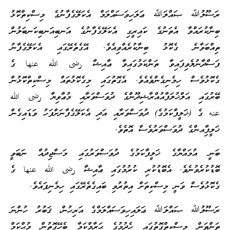
ރަސޫލުﷲ ޞައްލަﷲ ޢަލަހިވަސައްލަމް އެކަލޭގެފާނުގެ މިސްކިތްކޮޅު
ބިނާކުރައްވާ އެތަނުގެ ކައިރީގި އެކަލޭގެފާނުގެ އަނބިއަނބިކަނބަލުން
ތިއްބަވާނެ ގެކޮޅު ބިނާކުރެއްވިއެވެ. އޭގެތެރޭގައި އެކަލޭގެފާނު
ފަސްދާނުލެވިފައިވާ ތަންކަމުގައިވާ ޢާއިޝާ رضى الله عنها ގެ
ގެކޮޅުވެސް ހިމެނިގެންވެއެވެ. އެގޮތުގައި މިގެކޮޅުތައް މިސްކިތްކޮޅުން
ބޭރުގައި އަލްޚުލަފާއުއްރާޝިދޫންގެ ދުވަސްވަރާއި މުޢާވިޔާ رضى الله
عنه ގެ (ޚަލީފާކަމުގެ) ދުވަސްވަރާއި އަދި އެކަލޭގެފާނަށްފަހު ވަޑައިގެން
ޚަލީފާިއންގެ ދުވަސްވަރުވެސް އޮތެވެ.
ބަނީ އުމައްޔާގެ ޚަލީފާކަމުގެ ދުވަސްވަރުގައި މަސްޖިދުއް ނަބަވީ
ބޮޑުކުރެވުނެވެ. އެބޮޑުކުރި ކުރުމުގައި ޢާއިޝާ رضى الله عنها ގެ
ގެކޮޅުވެސް ވަނީ މިސްކިތަށް އިތުރުވި ބައިގެތެރޭގައި ހިމެނިފައެވެ.
ރަސޫލުﷲ ޞައްލަﷲ ޢަލައިހިވަސައްލަމްގެ އަރިހުން، ޤަބުރު ހުންނަ
ތަންތަން މިސްކިތްގޮތުގައި ހެދުމުގެ ޙަރާމްކަމާ ބެހޭގޮތުން މުޙްކަމް