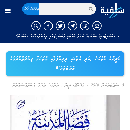
އިތުރަށް ހޯދާ
މި ވެބްސައިޓުގައިވާ ލިޔުންތައް ނަކަލު ކުރާނަމަ މި ވެބްސައިޓަށާއި ލިޔުންތެރިއާއަށް ހަވާލާދެއްވާ!
މަދީނާގެ މާތްކަން (އަދި އެތާގައި ދިރިއުޅުމާއި އެތަނަށް ޒިޔާރަތްކުރުމުގެ
އަދަބުތައް)8
5 ސެޕްޓެމްބަރު 2014
/
އަޚްލާޤް
,
ދީން
/
އަލްއަޙް ޢައުފް ޢަބްދުއްސައްތާރު