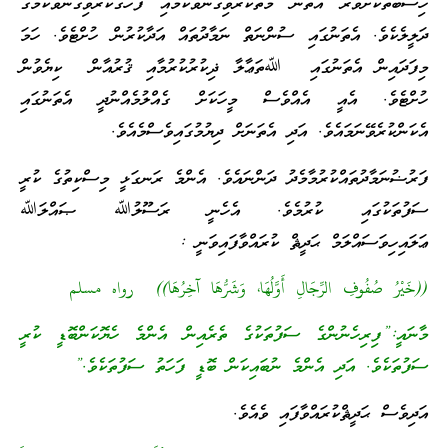
ހިސާބުތަކަށްވުރެ އެތަން މާތްކުރެވިގެންވާކަމާއި ފާހަގަކުރެވިގެންވާކަމުގެ
ދަލީލެކެވެ. އެތަނުގައި ސުންނަތް ނަމާދުތައް އަދާކުރުން ހުށްޓެވެ. ހަމަ
މިފަދައިން އެތަނުގައި ﷲތަޢާލާ ޛިކުރުކުރުމާއި ޤުރުއާން ކިޔެވުން
ހުށްޓެވެ. އެއީ އެއްވެސް މީހަކަށް ގެއްލުމެއްނުދީ އެތަނުގައި
އެކަންކުރެވޭނަމައެވެ. އަދި އެތަނަށް ދިޔުމުގައިވެސްމެއެވެ.
ފަރުޟުނަމާދުތައްކުރުމާމެދު ދަންނައެވެ. އެންމެ ރަނގަޅީ މިސްކިތުގެ ކުރީ
ސަފުތަކުގައި ކުރުމެވެ. އެހެނީ ރަސޫލުﷲ ޞައްލަﷲ
ޢަލައިހިވަސައްލަމް ޙަދީޘް ކުރައްވާފައިވަނީ :
((خَيْرُ صُفُوفِ الرِّجَالِ أَوَّلُهَا، وَشَرُّهَا آخِرُهَا)) رواه مسلم
މާނައީ:”ފިރިހެނުންގެ ސަފުތަކުގެ ތެރެއިން އެންމެ ހެޔޮކަންބޮޑީ ކުރީ
ސަފުތަކެވެ. އަދި އެންމެ ނުބައިކަން ބޮޑީ ފަހަތު ސަފުތަކެވެ.”
އަދިވެސް ޙަދީޘްކުރައްވާފައި ވެއެވެ.