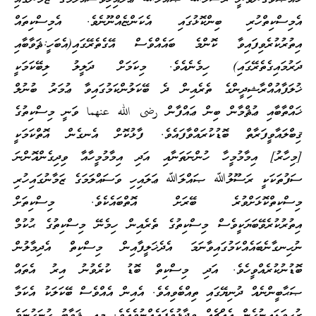
އެމިސްކިތްހުރި ބިންކޮޅުގައި އެކަންޏެއްނޫނެވެ. އެމިސްކިތައް
އިތުރުކުރެވިފައިވާ ކޮންމެ ބައެއްވެސް އޭގެތެރޭގައި(އެބަހީ:ޘަވާބާއި
ދަރުމައިގެތެރޭގައި) ހިމެނެއެވެ. މިކަމަށް ދަލީލު ލިބޭކަމަކީ
ޚުލަފާއުއްރާޝިދީންގެ ތެރެއިން ދެ ބޭކަލުންކަމުގައިވާ ޢުމަރު ބުނުލް
ޚައްތާބާއި ޢުޘްމާން ބިން ޢައްފާން رضى الله عنهما ވަނީ މިސްކިތުގެ
ޤިބްލައާވީފަރާތް ބޮޑުކުރައްވާފައެވެ. ފާޅުކޮށް އެނގެން އޮތްކަމަކީ
[މިހާރު] އިމާމުމީހާ ހުންނަތަނާއި އަދި އިމާމުމީހާއާ ވިދިގެންއޮންނަ
ސަފުތަކަކީ ރަސޫލުﷲ ޞައްލަﷲ ޢަލައިހި ވަސައްލަމަގެ ޒަމާނުގައިހުރި
މިސްކިތްކޮޅަށްވުރެ ބޭރަށް އޮތްބައެކެވެ. މިސްކިތަށް
އިތުރުކުރެވޭބަޔަކީވެސް މިސްކިތުގެ ތެރެއިން ހިމެނޭ މިސްކިތުގެ ޙުކުމް
ނުހިނގާނެބައެއްކަމުގައިވާނަމަ އެދެޚަލީފާއިން މިސްކިތް އެދިމާލުން
ބޮޑުނުކުރެއްވީހެވެ. އަދި މިސްކިތް ބޮޑު ކުރެވުނު އިރު އެތައް
ޞަޙާބީންނެއް ދުނިޔޭގައި ތިއްބެވިއެވެ. އެއިން އެއްވެސް ބޭކަލަކު އެކަމާ
ރުހިވަޑައިނުގެން އެއްޗެއް ވިދާޅުވެފައެއްނުވެއެވެ. މިއީ ޘަވާބު ގުނަގުނަވެ