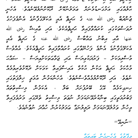
ޙާލެއްގައި އަޅުގަނޑުމެނަށް ޢަމަލުނުކޮށް ދޫކޮށްނުލެވޭނެއެވެ. އެހެނީ
ޖުންދުބް رضى الله عنه ގެ ޙަދީޘް އެއީ އެކަލޭގެފާނުގެ އެންމެފަހުގެ
ދުވަސްތަކުގައި ކުރައްވާފައިވާ ޙަަދީޘްއެކެވެ. އަދި ޢާއިޝާ رضى الله
عنها އާއި އިބްނު ޢައްބާސް رضى الله عنه ގެ ޙަދީޘް އެއީ
އެކަލޭގެފާނުގެ އެންމެ ފަހުނޭވާގައި ކުރައްވާފައިވާ ޙަދީޘްއެކެވެ. އެއްވެސް
މުސްލިމަކަށް – ފަރުދަކުވިޔަސް އަދި ޖަމާޢަތަކަށްވިޔަސް – ޞައްޙަ
މުޙްކަމު ޙަދީޘް އަކުން ޙުކުމް އައިސްފައިވާ ކަމަކަށް ދެކޮޅުވެރިވުމެއް
ނެތެވެ. އަދި ދޫކޮށްލުމެއްވެސްނެތެވެ. އެހެންކަމުން އުމަވީ ޚިލާފަތުގައި
ހިނގިކަމެއް އޭގެ ބޭރުފުށަށް ބަލާ ، އެކަމުން މިސްކިތްތައް
ޤަބުރުމަތީގައި ބިނާކުރެވޭނަކަމަށް ނުވަތަ މިސްކިތު ތެރޭގައި މަރުވެފައިވާ
މީހުން ވަޅުލެވޭނަކަމަށް ދަލީލުނަގާ ޢަމަލުކުރުން ހުއްދަ ނުވާނެއެވެ.
=ނުނިމޭ=
މިފޮތުގެ އެހެނިހެން ބައިތައް