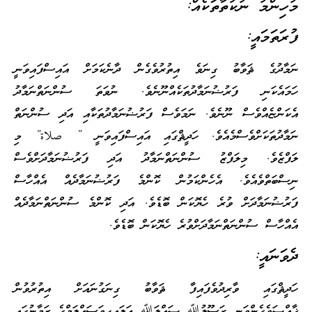
މުހިންމު ނުކުތާތަކެއް:
ފުރަތަމައީ:
ނަމާދުގެ ޘަވާބު ގިނަވެ އިތުރުވެގެން ދާނެކަމަށް އައިސްފައިވަނީ
ހަމައެކަނި ފަރުޟުނަމާދުތަކެއްނޫނެވެ. ނުވަތަ ސުންނަތްނަމާދު
އެކަންޏެއްވެސް ނޫނެވެ. ނަމަވެސް ފަރުޟުނަމާދުތަކާއި އަދި ސުންނަތް
ނަމާދުތަކަށްވެސްމެއެވެ. ހަދީޘްގައި އައިސްފައިވަނީ ” صلاة” މި
ލަފްޒެވެ. މިލަފްޒު ސުންނަތްނަމާދު އަދި ފަރުޟުނަމާދަށްވެސް
ނިސްބަތްވެއެވެ. އެހެންކަމުން ކޮންމެ ފަރުޟުނަމާދެއް އެއްހާސް
ފަރުޟުނަމާދަށް ވުރެ ހެޔޮކަން ބޮޑެވެ. އަދި ކޮންމެ ސުންނަތްނަމާދެއް
އެއްހާސް ސުންނަތްނަމާދަށްވުރެ ހެޔޮކަން ބޮޑެވެ.
ދެވަނައީ:
ހަދީޘްގައި ވާރިދުވެފައިފާ ޘަވާބު ގިނަގުނައަށް އިތުރުވުން
ޚާއްޞަވެގެންވަނީ ރަސޫލުﷲ ޞައްލަﷲ ޢަލައިހިވަސައްލަމްގެ ޒަމާނުގައި