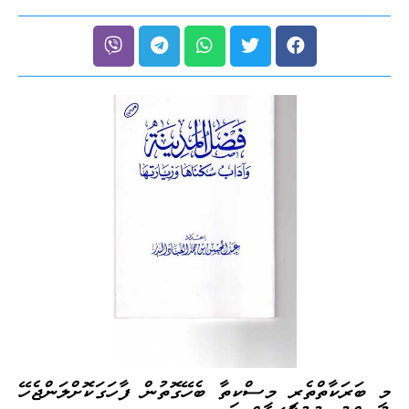
މި ބަރަކާތްތެރި މިސްކިތާ ބެހޭގޮތުން ފާހަގަކޮށްލަންޖެހޭ