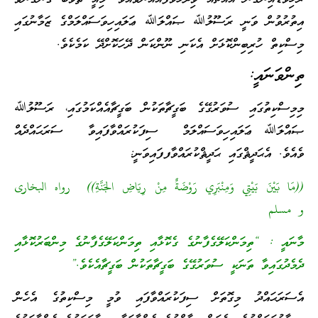
އިތުރުވުން ވަނީ ރަސޫލުﷲ ޞައްލަﷲ ޢަލައިހިވަސައްލަމްގެ ޒަމާނުގައި
މިސްކިތް ހުރިބިންކޮޅަށް އެކަނި ނޫންކަން ދޭހަކޮށްދޭ ކަމެކެވެ.
ތިންވަނައީ:
މިމިސްކިތުގައި ސުވަރުގޭގެ ބަގީޗާތަކުން ބަގީޗާއެއްކަމުގައި، ރަސޫލުﷲ
ޞައްލަﷲ ޢަލައިހިވަސައްލަމް ސިފަކުރައްވާފައިވާ ސަރަޙައްދެއް
ވެއެވެ. އެޙަދީޘްގައި ޙަދީޘްކުރައްވާފފައިވަނީ:
((مَا بَيْنَ بَيْتِي وَمِنْبَرِي رَوْضَةٌ مِنْ رِيَاضِ الجَنَّةِ)) رواه البخارى
و مسلم
މާނައީ : “ތިމަންކަލޭގެފާނުގެ ގެކޮޅާއި ތިމަންކަލޭގެފާނުގެ މިންބަރުކޮޅާއި
ދެމެދުގައިވާ ތަނަކީ ސުވަރުގޭގެ ބަގީޗާތަކުން ބަގީޗާއެކެވެ.”
އެސަރަޙައްދު މިގޮތަށް ސިފަކުރައްވާފައި ވުމީ މިސްކިތުގެ އެހެން