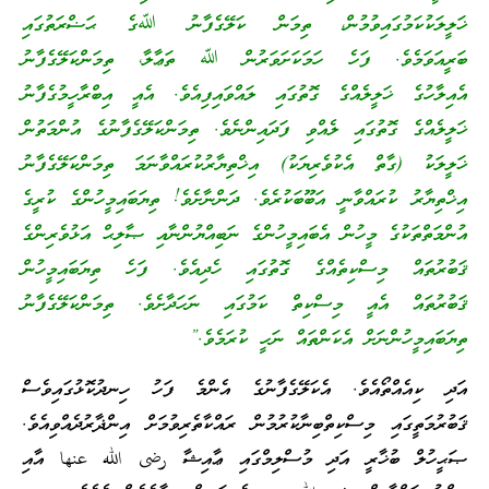
ޚަލީލަކުކަމުގައިވުމުން، ތިމަން ކަލޭގެފާނު ﷲގެ ޙަޟްރަތުގައި
ބަރީއަވަމެވެ. ފަހެ ހަމަކަށަވަރުން ﷲ ތަޢާލާ، ތިމަންކަލޭގެފާނު
އެއިލާހުގެ ޚަލީލެއްގެ ގޮތުގައި ލައްވައިފިއެވެ. އެއީ އިބްރާހީމުގެފާނު
ޚަލީލެއްގެ ގޮތުގައި ލެއްވި ފަދައިންނެވެ. ތިމަންކަލޭގެފާނުގެ އުންމަތުން
ޚަލީލަކު (ގާތް އެކުވެރިޔަކު) އިޚްތިޔާރުކުރައްވާނަމަ ތިމަންކަލޭގެފާނު
އިޚްތިޔާރު ކުރައްވާނީ އަބޫބަކުރެވެ. ދަންނާށެވެ! ތިޔަބައިމީހުންގެ ކުރީގެ
އުންމަތްތަކުގެ މީހުން އެބައިމީހުންގެ ނަބިއްޔުންނާއި ޞާލިޙް އަޅުވެރިންގެ
ޤަބުރުތައް މިސްކިތެއްގެ ގޮތުގައި ހެދިއެވެ. ފަހެ ތިޔަބައިމީހުން
ޤަބުރުތައް އެއީ މިސްކިތް ކަމުގައި ނަހަދާށެވެ. ތިމަންކަލޭގެފާނު
ތިޔަބައިމީހުންނަށް އެކަންތައް ނަހީ ކުރަމެވެ.”
އަދި ކިއެއްތޯއެވެ. އެކަލޭގެފާނުގެ އެންމެ ފަހު ހިނދުކޮޅުގައިވެސް
ޤަބުރުމަތީގައި މިސްކިތްބިނާކުރުމުން ރައްކާތެރިވުމަށް އިންޛާރުދެއްވިއެވެ.
ޞަޙީހުލް ބުޚާރީ އަދި މުސްލިމްގައި ޢާއިޝާ رضى الله عنها އާއި