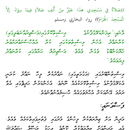
((صَلاَةٌ فِي مَسْجِدِي هذَا، خَيْرٌ مِنْ أَلْفِ صَلاَةٍ فِيمَا سِوَاهُ. إِلاَّ
الْمَسْجِدَ الْحَرَامَ
)) رواه البخاري ومسلم
މާނައީ:”ތިމަންކަލޭގެފާނުގެ މިސްކިތްކޮޅުގައި(މަސްޖިދުއްނަބަވީގައި)
ކުރާނަމާދު އެހެން މިސްކިތްތަކުގައި ކުރާ އެއްހާސްނަމާދަށްވުރެ
ހެޔޮކަންބޮޑު ވެގެން ވެއެވެ. މަސްޖިދުލް ޙަރާމްގައި ކުރާނަމާދު
ފިޔަވައެވެ.”
މިސްކިތުންބޭރުގައި (މަގުމަތީގައި) ނަމާދުކުރާ މީހާ ނަމާދު ކުރަނީ
އެކަލޭގެފާނުގެ މިސްކިތްކޮޅަކުއެއް ނޫނެވެ. އެހެންކަމުން ޙަދީޘްގައި އެވާ
ދަރުމަ އޭނާއަކަށް އެޙާލަތުގައެއް ޙާޞިލެއްނުވާނެއެވެ.
ފަސްވަނައީ:
މަދީނާ އަށް ޒިޔާރަތްކުރާ މީހުންގެ މެދުގައި ފެތުރިފައިވާކަމެއް ވެއެވެ.
އެއީ މަދީނާއަށް ޒިޔާރަތްކުރާ ކޮންމެ މީހަކު ރަސޫލާ ޞައްލަﷲ