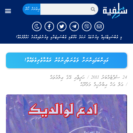
އިތުރަށް ހޯދާ
މި ވެބްސައިޓުގައިވާ ލިޔުންތައް ނަކަލު ކުރާނަމަ މި ވެބްސައިޓަށާއި ލިޔުންތެރިއާއަށް ހަވާލާދެއްވާ!
މައިންބަފައިންނަށް ލަޢުނަތްދިނުމުން ރައްކާތެރިވެލައްވާ!
24 ސެޕްޓެމްބަރު 2011
/
ޙަދީޘާއި އޭގެ ޢިލްމުތައް
/
އަލް އަޚް އިބްރާހީމް މަމްދޫޙް