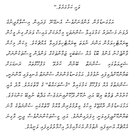
ވަޙީ ކަމުގައެވެ.”
އަޅުގަނޑުމެން އެންމެނަށްވެސް އެނގޭނޭ ފަދައިން އިސްލާމްދީނުގެ
ދެވަނަ މަޞްދަރު ކަމުގައިވާ ސުންނަތަކީ މިހާރަކަށް އައިސް ވަރަށް ގިނަ މީހުން
ބީރައްޓެހިވަމުން އަންނަ ނުވަތަ ބިރައްޓެހިވެފައިވާ އެއްޗެކެވެ. މިކަން މިހެން
ވާންޖެހުނު އެންމެ ބޮޑު އެއް ސަބަބަކީ ޒަމާންތަކެއް ވަންދެން މީސްތަކުންނަށް،
ޝަރީޢަތުގައި ސުންނަތް ބޭނުން ކުރެވޭ މަފްހޫމްތައް ރަނގަޅަށް
ބަޔާންކޮށްދެވިފައި ނުވުމެވެ. އަޅުގަނޑުމެންނަށް ސުންނަތް އެނގިފައި އޮންނަނީ،
ސުންނަތުގެ އެއް މަފްހޫމް ކަމުގައިވާ “މުސްތަޙައްބު” ގެ ގޮތުގައެވެ. އާދެ އެއީ
ކުރުމުން ޘަވާބު ލިބޭ އަދި ނުކޮށް ދޫކޮށްލިނަމަވެސް ޢަޛާބު ނުލިބޭ ކަންކަމެވެ.
އަޅުގަނޑުމެން ރާއްޖޭގެ އިހުގެ ޢިލްމުވެރިން ޢާއްމު ގޮތެއްގައި ސުންނަތުގެ މާނަ
ބަޔާންކޮށްދީފައިވަނީ މިފަދައިންނެވެ. އަދި މީސްތަކުންނަށްވެސް ދީނީ މާގިނަ
އެއްޗެއް އެނގިފައި ނެތުމުން އެކަމާއިމެދު އިހްމާލުވެވިފައި ވަނީއެވެ.