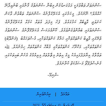
ސުންނަތަށް ތަބާވުމަކީ އަޅުގަނޑުމެން މިބުނާ ސުންނަތުގެ މާނާގައި ބުނެވިދާނޭ
ހެއްޔެވެ؟ ނޫނެކެވެ. މިިކަމުގައި އެކަލޭގެފާނުގެ ސުންނަތައް ތަބާވުން ވާކަން
ކަށަވަރީ ވާޖިބެއް ކަމުގައެވެ. ފަހެ މިފަދަ އެތައް ކަމެއް އެކަލޭގެފާނުގެ
ސުންނަތުގައި ބަޔާންވެގެންވެއެވެ. ކޮންމެއަކަސް އެކަލޭގޭފާނުގެ ސުންނަތުގެ
ތެރޭގައި ވާޖިބު ކަންތައްތަކާއި ޙަރާމް ކަންތައްތަކާއި، މުސްތަޙައްބު
(މަންދޫބު)
ކަންތައްތަކާއި، މަކްރޫހަ ކަންތައްތަކާއި މުބާޙް ކަންތައްތައް ހިމެނެއެވެ. ﷲ
ތަޢާލާގެ އިރާދަފުޅައިއެކު މީގެ އިތުރު މިޘާލުތައް މިލިޔުމުގެ އެހެން ބައިތަކުގައި
ގެނެސްދެވޭތޯ މަސައްކަތް ކުރާނަމެވެ.
-ނުނިމޭ-
ތަޢާރަފް
ލިޔުންތެރިން
ކޮޕީރައިޓް © ދިސަލަފިއްޔާ 2023