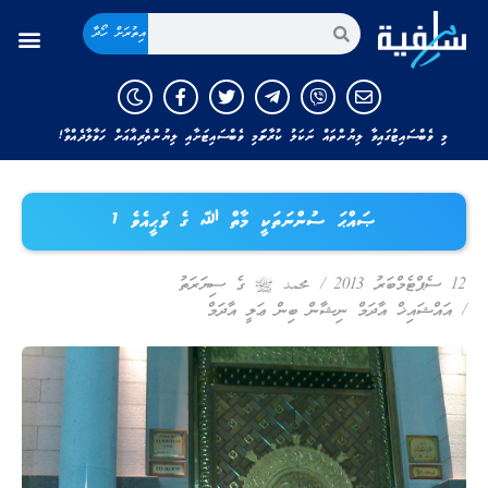
އިތުރަށް ހޯދާ
މި ވެބްސައިޓުގައިވާ ލިޔުންތައް ނަކަލު ކުރާނަމަ މި ވެބްސައިޓަށާއި ލިޔުންތެރިއާއަށް ހަވާލާދެއްވާ!
ޞައްޙަ ސުންނަތަކީ މާތް ﷲ ގެ ޥަޙީއެވެ 1
12 ސެޕްޓެމްބަރު 2013
/
محمد ﷺ ގެ ސިޔަރަތު
/
އައްޝައިޚް އާދަމް ނިޝާން ބިން ޢަލީ އާދަމް