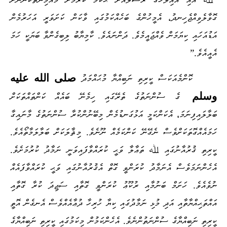
ގޮވާލެވިއްޖެހިނދު، އެމީހުންގެ ބަހެއްކަމުގައި ވާކަން ކަށަވަރީ އަހަރުމެން
އަޑުއަހައި ކިޔަމަން ވެއްޖައީމެވެ. ދަންނައެވެ. ކާމިޔާބު ލިބިގެންވާ ބަޔަކީ ހަމަ
އެއީއެވެ.”
صلى الله عليه
ކޮންމެއަކަސް ކީރިތި ނަބިއްޔާ މުޙައްމަދު
وسلم
ގެ ސުންނަތުގެ ތެރޭގައި ހިމެނޭ ބައެއް ކަންތައްތަކަށް
ބަލާލައިފިނަމަ، އެކަންކަމީ އަޅުގަނޑުމެން މިބޭނުންކުރާ ސުންނަތުގެ މާނައިގާ
ހަމައެއްގޮތަކަށްވެސް ނެގޭނޭ ކަންކަމެއް ނޫނެވެ. މިޘާލަކަށް ބަލާލަމާތޯއެވެ.
ކީރިތި ޤުރުއާނުގައި ﷲ ތަޢާލާ ވަޙީ ކުރައްވާފައިވަނީ ނަމާދު ކުރުމަށެވެ.
އެހެންނަމަވެސް އެނަމާދު ކުރަންވީ ގޮތް އެޤުރުއާނުގައި ވަޙީ ކުރައްވާފައެއް
ނުވެއެވެ. ހަށަމް ބަނުމާއި ރުކޫޢު ކުރަންވީ ގޮތާއި ސަޖިދަ ކުރާ ގޮތާއި
އައްތަޙިއްޔާތާއި އަދި މުޅި ނަމާދުގައި ކިޔާ ހުރިހާ ދުޢާއެއްވެސް އެނގެން އޮތީ
ކީރިތި ނަބިއްޔާގެ ސުންނަތުންނެވެ. އެހެންކަމުން މިކަމުގައި ކީރިތި ނަބިއްޔާގެ