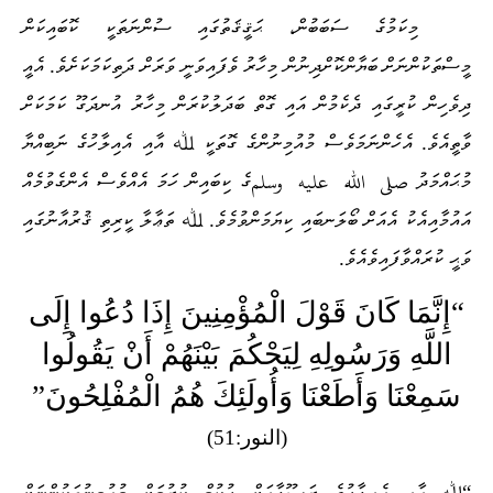
މިކަމުގެ ސަބަބުން، ޙަޤީޤަތުގައި ސުންނަތަކީ ކޮބައިކަން
މީސްތަކުންނަށް ބަޔާންކޮށްދިނުން މިހާރު ވެފައިވަނީ ވަރަށް ދަތިކަމަކަށެވެ. އެއީ
ދިވެހިން ކުރީގައި ދެކެމުން އައި ގޮތް ބަދަލުކުރަން މިހާރު އުނދަގޫ ކަމަކަށް
ވާތީއެވެ. އެހެންނަމަވެސް މުއުމިނުންގެ ގޮތަކީ ﷲ އާއި އެއިލާހުގެ ނަބިއްޔާ
މުޙައްމަދު
صلى الله عليه وسلم
ގެ ކިބައިން ހަމަ އެއްވެސް އެންގެވުމެއް
އައުމާއިއެކު އެއަށް ބޯލަނބައި ކިޔަމަންވުމެވެ. ﷲ ތަޢާލާ ކީރިތި ޤުރުއާނުގައި
ވަޙީ ކުރައްވާފައިވެއެވެ.
“
إِنَّمَا كَانَ قَوْلَ الْمُؤْمِنِينَ إِذَا دُعُوا إِلَى
اللَّهِ وَرَسُولِهِ لِيَحْكُمَ بَيْنَهُمْ أَنْ يَقُولُوا
سَمِعْنَا وَأَطَعْنَا وَأُولَئِكَ هُمُ الْمُفْلِحُونَ”
(النور:51)
“ﷲ އާއި އެއިލާހުގެ ރަސޫލާއަށް ޙުކުމް ކުރުމަށް މުއުމިނުތަކުންނަށް