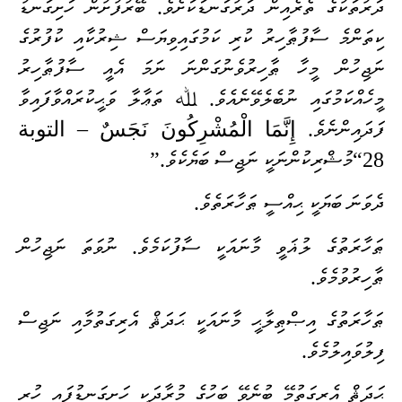
ދަރުތަކުގެ ތެރެއިން ދަރުގަނޑަކަށެވެ. ބޭރުފުށުން ހަށިގަނޑު
ކިތަންމެ ސާފުޠާހިރު ކުރި ކަމުގައިވިޔަސް ޝިރުކާއި ކުފުރުގެ
ނަޖިހުން މީހާ ޠާހިރުވެނުގަންނަ ނަމަ އެއީ ސާފުޠާހިރު
މީހެއްކަމުގައި ނުބެލެވޭނެއެވެ. ﷲ ތަޢާލާ ވަޙީކުރައްވާފައިވާ
ފަދައިންނެވެ.
إِنَّمَا الْمُشْرِكُونَ نَجَسٌ – التوبة
28
“މުޝްރިކުންނަކީ ނަޖިސް ބަޔެކެވެ.”
ދެވަނަ ބަޔަކީ ޙިއްސީ ޠަހާރަތެވެ.
ޠަހާރަތުގެ ލުޣަވީ މާނައަކީ ސާފުކަމެވެ. ނުވަތަ ނަޖިހުން
ޠާހިރުވުމެވެ.
ޠަހާރަތުގެ އިޞްޠިލާޙީ މާނައަކީ ޙަދަޘް އެރިގަތުމާއި ނަޖިސް
ފިލުވައިލުމެވެ.
ޙަދަޘް އެރިގަތުމޭ ބުނެވޭ ބަހުގެ މުރާދަކީ ހަށިގަނޑުފައި ހުރި