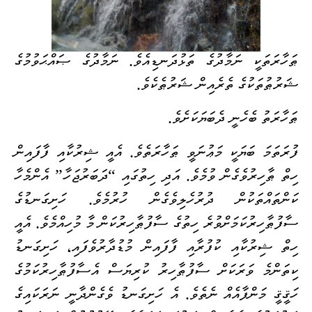
ޠަހާރަތަކީ ނަމާދުގެ ތަޅުދަނޑިއެވެ. ނަމާދުގެ ޞައްޙަވުމުގެ
ޝަރުޠުތަކުގެ ތެރެއިން ޝަރުޠެކެވެ.
ޠަހާރަތު ބެހެނީ ދެބަޔަކަށެވެ.
ފުރަތަމަ ބަޔަކީ މަޢުނަވީ ޠަހާރަތެވެ. އެއީ ޝިރުކާއި ފާފައިން
ހިތް ޠާހިރުވެގެން ވުމެވެ. އަދި ހިތުގައި “ދަބަރުޖަހާ” އެންމެހާ
ކަންތައްތަކުން ދުރުހެލިވެގެން ހުރުމެވެ. ހަށިގަނޑުގެ
ސާފުޠާހިރުކަމަށްވުރެ ހިތުގެ ސާފުޠާހިރުކަން މާ މުހިއްމެވެ. އެއީ
ހިތް ޝިރުކާއި ކުފުރާއި ފާފައިން މުޑުދާރުވެފައި، ހަށިގަނޑު
ކިތަންމެ ވަރަކަށް ސާފުޠާހިރު ކުރިޔަސް އެސާފުޠާހިރުކަމުގެ
ހަޤީޤީ މަންފާއެއް ނެތެވެ. އެ ހަށިގަނޑު ވެގެންދާނީ ނަރަކައިގެ