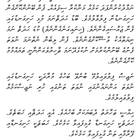
ނަމާދުކުރުންފަދަ ކަމެއް މަނާކުރާ ސިފައެއް، ފެން ބޭނުންކޮށްގެން
ހަށިގަނޑުން ފިލުވާލުމެވެ. ބޮޑު ޙަދަޘްނަމަ މުޅި ހަށިގަނޑުގައި
ފެން ޖައްސައިގެންނެވެ. (ހިނައިގަނެގެންނެވެ) ކުޑަ ޙަދަޘް ނަމަ
ނިޔަތާއެކު ވުޟޫކޮށްގެންނެވެ. ފެން ލިބެން ނެތްނަމަ ނުވަތަ
ފެނުގެ ބޭނުންކުރުމަށް ނުކުޅެދޭނަމަ ޠާހިރުވެގަންނާނީ ތަޔައްމުމު
ކޮށްގެންނެވެ.
ނަޖިސް ފިލުވައިލުމޭ ބުނެވޭ ބަހުގެ މުރާދަކީ ހަށިގަނޑުގައި
ނުވަތަ އަންނައުނުގައި ނުވަތަ ތަނުގައި ހުރި ނަޖިސްކަމެއް
ފިލުވައިލުމެވެ.
ޙިއްސީ ޠަހާރަތު ދެބަޔަކަށް ބެހެއެވެ. އެއީ ޙަދަޘާއި ޚަބަޘެވެ.
ޙަދަޘަކީ ހަށިގަނޑާ ގުޅިފައިވާ ކަމެކެވެ. ޚަބަޘަކީ ހަށިގަނޑާއި
ފޭރާމާއި ތަނާ ގުޅިފައިވާ ކަމެކެވެ.