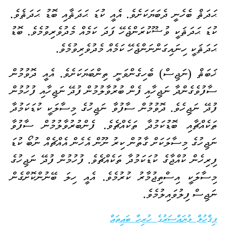
ޙަދަޘް ބެހެނީ ދެބަޔަކަށެވެ. އެއީ ކުޑަ ޙަދަޘާއި ބޮޑު ޙަދަޘެވެ.
ކުޑަ ޙަދަޘަކީ ވުޟޫކުރަންޖެހޭ ފަދަ ކަމެއް މެދުވެރިވުމެވެ. ބޮޑު
ޙަދަޘަކީ ހިނައިގަންނަންޖެހޭ ކަމެއް މެދުވެރިވުމެވެ.
ޚަބަޘް (ނަޖިސް) ބެހިގެންވަނީ ތިންބަޔަކަށެވެ. އެއީ ދޮވުމުން
ސާފުވެގެންދާ ނަޖިހާއި ފެން ބުރުވާލުމުން ފުދޭ ނަޖިހާއި ފުހުމުން
ފުދޭ ނަޖިހެވެ. ދޮވުމުން ސާފުވާ ނަޖިހުގެ މިސާލަކީ ކުޑަކަމުދާ
ތަކެއްޗާއި ބޮޑުކަމުދާ ތަކެއްޗެވެ. ފެންބުރުވާލުމުން ސާފުވާ
ނަޖިހުގެ މިސާލަކަށް ގާތުން ކިރު ނޫން އެހެން އެއްޗެއް ނުބޯ ކުޑަ
ފިރިހެން ކުއްޖާގެ ކުޑަކަމުދާ ތަކެއްޗެވެ. ފުހުމުން ފުދޭ ނަޖިހުގެ
މިސާލަކީ އިސްތިޖުމާރު ކުރުމެވެ. އެއީ ހިލަ ބޭނުންކޮށްގެން
ނަޖިސް ފިލުވައިލުމެވެ.
ފިޤްހުލް މުޔައްސަރުގެ ހުރިހާ ބައިތައް