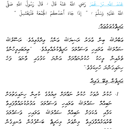
عَبْدَ اللَّهِ بْنَ عُمَرَ
رَضي اللَّهُ عَنْهُ قَالَ : قَالَ رَسُولُ اللَّهِ صَلَّى
اللَّهُ عَلَيْهِ وَسَلَّمَ : ” إِذَا جَاءَ أَحَدُكُمُ الْجُمُعَةَ فَلْيَغْتَسِلْ “
ޙަދީޘްގެތަރުޖަމާ:
ޢަބްދުﷲ ބިން ޢުމަރު ރަޟިޔަﷲ ޢަންހު ވިދާޅުވިއެވެ. ރަސޫލުﷲ
ޞައްލަﷲ ޢަލައިހި ވަސައްލަމަ ޙަދީޘްކުރެއްވިއެވެ. “ތިޔަބައިމީހުންގެ
ތެރެއިން މީހަކު ހުކުރުނަމާދަށް އަންނަ ކަމުގައި ވާނަމަ ފަހެ
ހިނައިގަންނަ ހުށިކަމެވެ.”
ޙަދީޘުން ލިބޭ ފައިދާ
ހުކުރު ދުވަހު ހުކުރު ނަމާދަށް ދިޔުމުގެ ކުރިން ހިނައިގަތުމަށް
ނަބިއްޔާ ޞައްލަﷲ ޢަލައިހި ޥަސައްލަމަ އަމުރުކުރައްވާފައިވާ
ކަމާއި އެކަމަށް ނަބިއްޔާ ޞައްލަﷲ ޢަލައިހި ޥަސައްލަމަ
ބާރުއަޅުއްވާފައިވާ މިންވަރު މިޙަދީޘް ބަސްފުޅުން އެނގިގެން