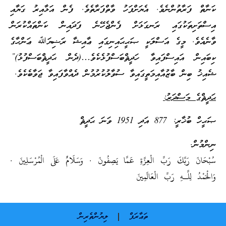
ކަނާތް ފަރާތުންނެވެ. އެޔަށްފަހު ވާތްފަރާތެވެ. ފެން އަޅާއިރު ގަޔާއި
އިސްތަށިތަކުގައި ރަނގަޅަށް ފެންޖެހޭނެ ފަދައިން ކަންތައްކުރަން
ވާނެއެވެ. މީގެ އަސްލަކީ ޞަޙީޙައިނިގައި ޢާއިޝާ ރަޟިޔަﷲ ޢަންހާގެ
ކިބައިން އައިސްފައިވާ ހަދީޘްބަސްފުޅެކެވެ…(ދެން ޙަދީޘްބަސްފުޅު)”
ޝެއިޚު ބިން ބާޒުއާއިމަތީގައިވާ ސުވާލުކުރުމުން ދެއްވާފައިވާ ޖަވާބެކެވެ.
ޙަދީޘްގެ މަސްދަރު:
ޞަޙީހް ބުޚާރީ: 877 އަދި 1951 ވަނަ ޙަދީޘް
ނިންމުން.
سُبْحَانَ رَ‌بِّكَ رَ‌بِّ الْعِزَّةِ عَمَّا يَصِفُونَ . وَسَلَامٌ عَلَى الْمُرْ‌سَلِينَ .
وَالْحَمْدُ لِلَّـهِ رَ‌بِّ الْعَالَمِينَ
ތަޢާރަފް
ލިޔުންތެރިން