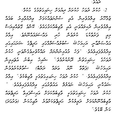
ދެއެވެ.
ހުކުރު ދުވަހު ހުކުރަށް ދިޔުމަށް ހިނައިގަތުމުގެ ޙުކުމް.
ޖުމްހޫރު ޢިލްމުވެރިން އެއީ ސުންނަތެއްކަމަށް ވިދާޅުވާއިރު ބައެއް
ޢިލްމުވެރިން ދެކިލައްވަނީ އެއީ ވާޖިބެއްކަމުގައެވެ. ކޮންމެ ގޮތެއްވިޔަސް
މިއީ ފަރުވާކުޑަ ކުރެވެން ހުރި މައްސަލައެއްނޫނެވެ. އިމާމު
އައްޞަންޢާނީ ރަހިމަހުﷲ ސުބުލުއްސަލާމްގައި ޙަދީޘްގެ ޝަރަޙައިގައި
ވިދާޅުވެފައިވެއެވެ. “ފަހެ މުއުމިނުންނަށް ރައްކާތެރިވެގެންވަނީ ހުކުރު
ދުވަހުގެ ހިނައިގަތުން ދޫނުކުރުމެވެ.” ޝެއިޚު އިބުނު އުޘައިމީން
ރަޙިމަހުﷲ (ފަތާވާ ނޫރު ޢަލައް ދަރްބް) ސުވާލުކުރެވުމުން
ވިދާޅުވެފައިވެއެވެ. ” ހުކުރު ދުވަހު ހިނަގއިގަތުމަކީ ވާޖިބެކެވެ.” އިމާމު
ޝައުކާނީ ރަޙިމަހުﷲ ނައެލުލް އައުތާރުގައި ވިދާޅުވެފައިވެއެވެ. ”
ހުކުރު ދުވަހު ހިނައިގަތުމަކީ ވާޖިބެއްކަމަށް އައިސްފައިވާ ޙަދީޘްތައް
ވާޖިބެއްނޫންކަމަށް ދަލީލުކުރާ ޙަދީޘްތަކަށްވުރެ ރާޖިޙުކަން (ވަރުގަދަ)
ކަން ބޮޑެވެ.”