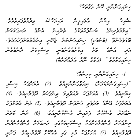
ހިނައިގަންނާނީ ކޮން ވަޤުތަކު؟
ޝެއިޚު އިބުނު އުޘައިމީން ރަޙިމަހުﷲ ވިދާޅުވެފައިވެއެވެ.
“ޢިލްމުވެރިންގެ ބަސްފުޅުތަކުގެ ތެރެއިން އެންމެ ރަނގަޅުކަން
ބޮޑުވެގެންވާ (ބުނުމަކީ) ހިނައިގަންނަން ޖެހޭނީ އިރުއެރުމަށްފަހުގައެވެ.
އަދި އެންމެ މޮޅު އިތުރުވެގެންވަނީ މިސްކިތަށް ދާންވުމުން
ހިނައިގަތުމެވެ.” (ފަތާވާ ނޫރު އަލައްދަރްބް)
ހިނައިގަންނާނީ ކިހިނެތް؟
“(ހިނައިގަންނަކަމަށް) ނިޔަތްގަންނާނީއެވެ. (2) އެޔަށްފަހު ބިސްމި
ކިޔާނީއެވެ. (3) އެޔަށްފަހު ދެއަތްތިލަ ތިންފަހަރު ދޮވެލާނީއެވެ. (4)
އެޔަށްފަހު އޭނާގެ ލަދުވެތި ގުނަވަން ދޮވެލާނީއެވެ. (5) ދެން އެޔަށްފަހު
ނަމާދަށް ވުޟޫކުރާ ފަދައިން ވުޟޫކުރާނީއެވެ. (6) ދެން ބޮލަށް
ތިންފަހަރު ފެންއެޅުމަށްފަހު އިސްތަށިތަކުގައި ރަނގަޅަށް ފެންޖެހެންދެން
ދޮވެލާނިއެވެ. (7) އެޔަށްފަހު މުޅި ގައި އެއްކޮށް ދޮވެލާނީއެވެ. ފަށާނީ