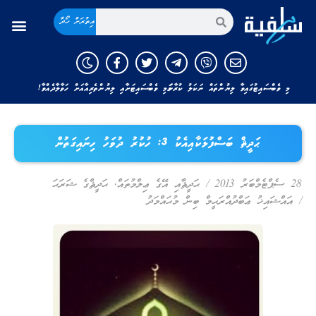
އިތުރަށް ހޯދާ
މި ވެބްސައިޓުގައިވާ ލިޔުންތައް ނަކަލު ކުރާނަމަ މި ވެބްސައިޓަށާއި ލިޔުންތެރިއާއަށް ހަވާލާދެއްވާ!
ޙަދީޘް ބަސްފުޅަކާއިއެކު 3: ހުކުރު ދުވަހު ހިނައިގަތުން
28 ސެޕްޓެމްބަރު 2013
/
ޙަދީޘާއި އޭގެ ޢިލްމުތައް
,
ޙަދީޘްގެ ޝަރަޙަ
/
އައްޝައިޚު ޢަބްދުއްރަޙީމް ބިން މުޙައްމަދު