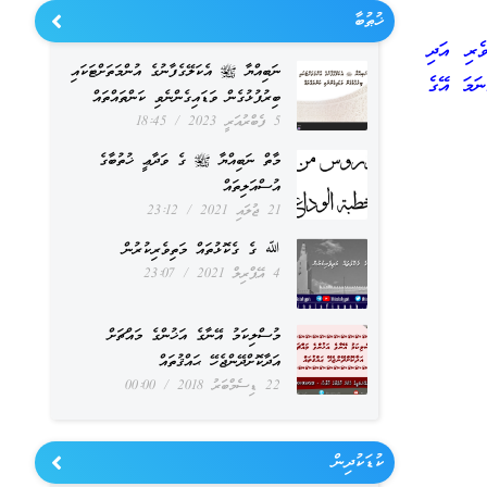
ޚުޠުބާ
ެރި އަދި
ނަބިއްޔާ ﷺ އެކަލޭގެފާނުގެ އުންމަތަށްޓަކައި
ނަމަ އޭގެ
ބިރުފުޅުގެން ވަޑައިގެންނެވި ކަންތައްތައް
5 ފެބްރުއަރީ 2023
18:45
މާތް ނަބިއްޔާ ﷺ ގެ ވަދާޢީ ޚުތުބާގެ
އުސްއަލިތައް
21 ޖުލައި 2021
23:12
ﷲ ގެ ގެކޮޅުތައް މަތިވެރިކުރުން
4 އޭޕްރިލް 2021
23:07
މުސްލިކަމު އޭނާގެ އަޚުންގެ މައްޗަށް
އަދާކޮށްދޭންޖެހޭ ޙައްޤުތައް
22 ޑިސެމްބަރު 2018
00:00
ކުޑަކުދިން