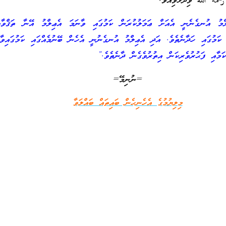
حمه الله ވިދާޅުވިއެވެ.
ްމު އުނގެނެނީ އެއަށް ޢަމަލުކުރަން ކަމުގައި ވާނަމަ އެޢިލްމު އޭނާ ތަޤްވާވ
ަމުގައި ހަދާނެތެވެ. އަދި އެޢިލްމު އުނގެނުނީ އެހެން ބޭނުމެއްގައި ކަމުގައިވާ
މާއި ފަޙުރުވެރިކަން އިތުރުވެގެން ދާނެތެވެ.”
=ނުނިމޭ=
މިލިޔުމުގެ އެހެނިހެން ބައިތައް ބައްލަވާ