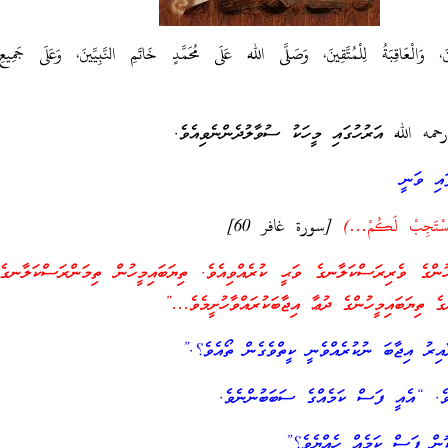
نَ، وَالْعَاقِبَةُ لِلْمُتَّقِينَ، وَصَلَّى الله عَلَى مُحَمَّدٍ خَاتَمِ النَّبِيِّينَ، وَعَلَى جَمِيعِ ال
حمه الله އަރުހުގައި މީހަކު ސުވާލުދެންނެވިއެވެ.
އި ވަނީ
 أَسْتَجِبْ لَكُمْ…)
[سورة غافر 60]
ުންގެ ވެރިރަސްކަލާނގެ ވަޙީ ކުރެއްވިއެވެ. ތިޔަބައިމީހުން ތިމަންރަސްކަލާނގެއ
ެ ތިޔަބައިމީހުންގެ ދުޢާ އިޖާބަކުރައްވާހުށީމެވެ…”
އިރު އިޖާބަ ނުކުރެއްވެނީ ކީތްވެގެން ތޯއެވެ؟.”
ެވެ. “އެއީ ފަސް ކަމެއްގެ ސަބަބުންނެވެ.
ން ފަސް ކަމެއް ހެއްޔެވެ؟”