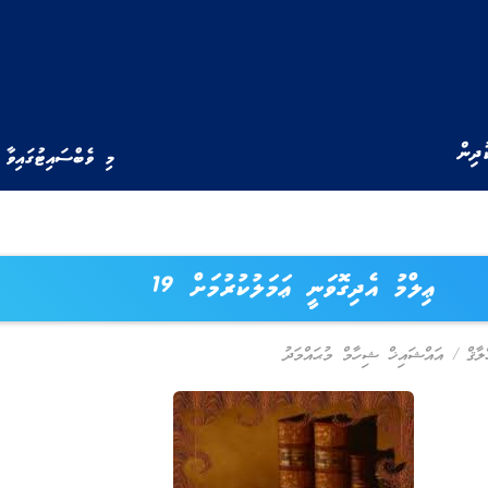
ުދިން
މި ވެބްސައިޓުގައިވާ 
ޢިލްމު އެދިގޮވަނީ ޢަމަލުކުރުމަށް 19
ލާޤް
/
އައްޝައިޚް ޝިހާމް މުޙައްމަދު