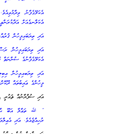
އެކަލޭގެފާނު ވިދާޅުވިއ
އެކަލާނގެއަށް އަދާކުރަންވީ
އަދި ތިޔަބައިމީހުން ޤުރުއާ
އަދި ތިޔަބައިމީހުން ރ
އެކަލޭގެފާނުގެ ސުންނަތް ދޫ
އަދި ތިޔަބއިމީހުން އިބިލ
މީހުންގެ ޢައިބުތައް ދޫކޮށް
އަދި ސުފްޔާނުއް ޘައުރީ رح
” ﷲ ތަޢާލާ އަބޫ ޙާޒިމަށ
ރުހިއްޖެއެވެ. އަދި އެޢިލްމަ