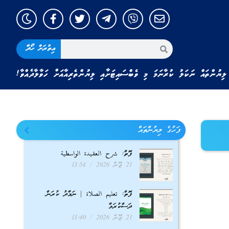
އިތުރަށް ހޯދާ
ލިޔުންތައް ނަކަލު ކުރާނަމަ މި ވެބްސައިޓަށާއި ލިޔުންތެރިއާއަށް ހަވާލާދެއްވާ!
ފަހުގެ ލިޔުންތައް
ފޮތް: شرح العقيدة الواسطية
21 ޖޫން 2026
13:54
ފޮތް: تعليم الصلاة | ނަމާދު ކުރަން
ދަސްކުރަމާ
21 ޖޫން 2026
13:40