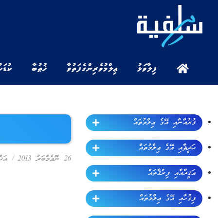
ފިލާވަޅު
ޢިލްމުވެރިންގެ ފަތުވާ
ޚުޠުބާ
ކުޑަކ
ޤުރުއާނާއި އޭގެ ޢިލްމުތައް
ޙަދީޘާއި އޭގެ ޢިލްމުތައް
26 ނޮވެމްބަރު 2013
/
އަޚް
ޢަޤީދާއާއި ފިރުޤާތައް
ފިޤުހާއި އޭގެ ޢިލްމުތައް