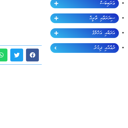
ޢަރަބިބަސް
ސިޔަރަތާއި ތާރީޚް
އަދަބާއި އަޚްލާޤު
ދުޢާއާއި ޛިކުރު