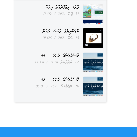
ފޮތް: ރިޒްޤުދެއްވާ އިލާހު
21 ޖޫން 2021
18:09
ކުޑަކުދިންގެ ވާހަކަ: ލަކުނު
25 މާޗް 2021
08:26
މޫސާގެފާނުގެ ވާހަކަ – 44
22 ނޮވެމްބަރު 2020
00:00
މޫސާގެފާނުގެ ވާހަކަ – 43
20 ނޮވެމްބަރު 2020
00:00