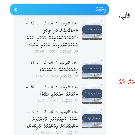
ފިލާވަޅު
ْأَنْبِيَاءِ
مادة التوحيد ٦ (ف 2 ، د 12 –
ކަނޑައެޅިގެން ވަކި މީހަކީ
ސުވަރުގެވަންތަވެރިއެއް ކަމުގައި ނުވަތަ
ނަރަކަވަންތަވެރިއެއް ކަމުގައި ބުނުން)
30 ނޮވެމްބަރު 2024
02:00
مادة التوحيد ٦ (ف 2 ، د 11 –
ޤިޔާމަތްދުވަހުގެ ކަންތައްތައް)
28 ފެބްރުއަރީ 2023
17:02
ަށް ދުޢާ
مادة التوحيد ٦ (ف 2 ، د 10 –
ކަށްވަޅުގެ ނިޢުމަތާއި ޢަޛާބު)
17 އޮކްޓޯބަރު 2022
14:37
مادة التوحيد ٦ (ف 2 ، د 9 –
ޞައްޙަ ޙަދީޘްތަކުގައި ވާރިދުފައިވާ
ކަންތައްތަކަށް އީމާންވުމުގެ ވާޖިބުކަން)
31 ޖުލައި 2022
10:24