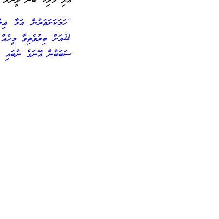
އަދި މާލިކް ބުން ދީނާރު ر
“ހަމަކަށަވަރުން އަޅާ ޢިލ
ﷲއަށް ބިރުވެތިވާ މީހެއް ކ
ސަބަބުން އޭނަގެ ނުބައި ކަ