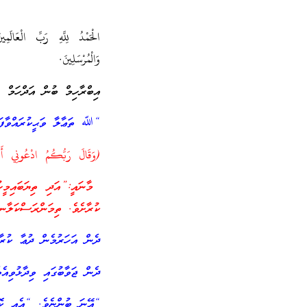
الْحَمْدُ لِلَّهِ رَبِّ الْعَالَمِي
وَالْمُرْسَلِينَ.
އިބްރާހިމް ބުން އަދްހަމް ر
“ﷲ ތަޢާލާ ވަޙީކުރައްވާފަ
(وَقَالَ رَبُّكُمُ ادْعُونِي
މާނައީ:”އަދި ތިޔަބައިމީހ
ކުރާށެވެ. ތިމަންރަސްކަލާނގ
ދެން އަހަރުމެން ދުޢާ ކުރާ
ދެން ޖަވާބުގައި ވިދާޅުވިއ
“އޭނަ ބުންޏެވެ. “އެއީ ކޮ