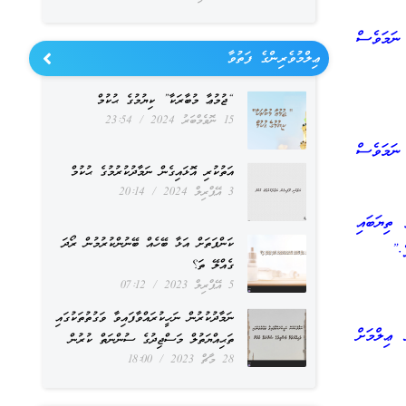
ނަމަވެސް
ޢިލްމުވެރިންގެ ފަތުވާ
“ޖުމުޢާ މުބާރަކާ” ކިޔުމުގެ ޙުކުމް
15 ނޮވެމްބަރު 2024
23:54
ަމަވެސް
އަތުކުރި އޮޅައިގެން ނަމާދުކުރުމުގެ ޙުކުމް
3 އޭޕްރިލް 2024
20:14
ތިޔަބައި
ކަންފަތަށް އަޅާ ބޭހެއް ބޭނުންކުރުމުން ރޯދަ
ެ.”
ގެއްލޭ ތަ؟
5 އޭޕްރިލް 2023
07:12
ނަމާދުކުރުން ނަހީކުރައްވާފައިވާ ވަގުތުތަކުގައި
ޢިލްމަށް
ތަޙިއްޔަތުލް މަސްޖިދުގެ ސުންނަތް ކުރުން
28 މާޗް 2023
18:00