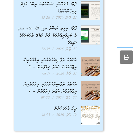
ފޮތް: ޤުރުއާނާއި ސުންނަތުން ތިބާގެ ޢަޤީދާ
ލިބިގަންނާށެވެ!
21 ޖޫން 2026
13:28
ފޮތް: ކީރިތި ރަސޫލާ صلى الله عليه وسلم
ގެ ކައިވެނިފުޅުތަކާ މެދު ދެކެވޭ ވާހަކަތަކުގެ
ޙަޤީޤަތް
21 ޖޫން 2026
12:39
އާޔަތެއް ތަފްސީރުކުރުމުގައި ޢިލްމުވެރިން
އިޖްމާޢުވުން ނުވަތަ ޚިލާފުވުން – 2
31 މާޗް 2026
08:17
އާޔަތެއް ތަފްސީރުކުރުމުގައި ޢިލްމުވެރިން
އިޖްމާޢުވުން ނުވަތަ ޚިލާފުވުން – 1
25 މާޗް 2026
08:22
ޢީދު ފާހަގަކުރުން
19 މާޗް 2026
16:23