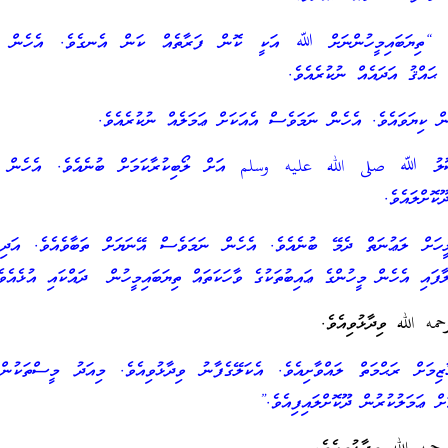
ެވެ. “ތިޔަބައިމީހުންނަށް ﷲ އަކީ ކޮން ފަރާތެއް ކަން އެނގެވެ. އެހެން 
 ޙައްޤު އަދައެއް ނުކުރެއެވެ.
ން ކިޔަވައެވެ. އެހެން ނަމަވެސް އެއަކަށް ޢަމަލެއް ނުކުރެއެވެ.
ަސޫލު ﷲ صلى الله عليه وسلم އަށް ލޯބިކުރާކަމަށް ބުނެއެވެ. އެހެން ނ
ކޮށްލައެވެ.
ީހަށް ލަޢުނަތް ދެމޭ ބުނެއެވެ. އެހެން ނަމަވެސް އޭނަޔަށް ތަބާވެއެވެ. އަދި 
ލާފައި އެހެން މީހުންގެ ޢައިބުތަކުގެ ވާހަކަތައް ތިޔަބައިމީހުން ދައްކައި އުޅެއެވ
مه الله ވިދާޅުވިއެވެ.
ް ރަޙްމަތް ލައްވާށިއެވެ. އެކަލޭގެފާނު ވިދާޅުވިއެވެ. މިއަދު މީސްތަކުން 
ށް ޢަމަލުކުރުން ދޫކޮށްލައިފިއެވެ.”