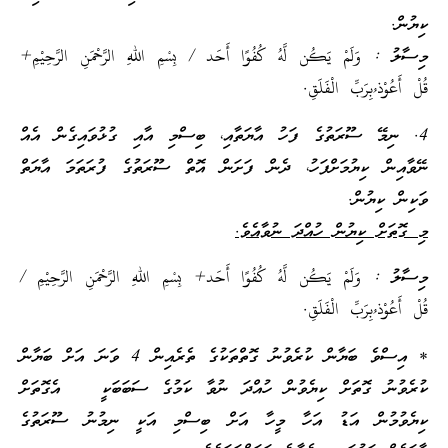
ކިޔުން.
މިސާލު : وَلَمْ يَكُن لَّهُ كُفُوًا أَحَد / بِسْمِ اللهِ الرَّحْمَنِ الرَّحِيْمِ+
قُلْ أَعُوْذ ُبِرَبِّ الْفَلَقِ.
4. ނިމޭ ސޫރަތުގެ ފަހު އާޔަތާއި، ބިސްމި އާއި ގުޅުވައިގެން އެއް
ނޭވާއިން ކިޔުމަށްފަހު، ދެން ފަށަން އޮތް ސޫރަތުގެ ފުރަތަމަ އާޔަތް
ވަކިން ކިޔުން.
މި ގޮތަށް ކިޔުން ހުއްދަ ނުވާއެވެ.
މިސާލު : وَلَمْ يَكُن لَّهُ كُفُوًا أَحَد+ بِسْمِ اللهِ الرَّحْمَنِ الرَّحِيْمِ /
قُلْ أَعُوْذ ُبِرَبِّ الْفَلَقِ.
* އިސްވެ ބަޔާން ކުރެވުނު ގޮތްތަކުގެ ތެރެއިން 4 ވަނަ އަށް ބަޔާން
ކުރެވުނު ގޮތަށް ކިޔެވުން ހުއްދަ ނުވާ ކަމުގެ ސަބަބަކީ އެގޮތަށް
ކިޔެވުމުން އަޑު އަހާ މީހާ އަށް ބިސްމި އަކީ ނިމުނު ސޫރަތުގެ