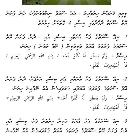
ކީރިތި ޤުރުއާން ކިޔަވާއިރު ، އެއް ސޫރަތް ނިންމުމަށްފަހު، ދެން ފަށަން
އޮތް ސޫރަތާ ދެމެދުގައި ބިސްމި 4 ގޮތަކަށް ކިޔެއެވެ.
1. ނިމޭ ސޫރަތުގެ ފަހު އާޔަތާއި، ބިސްމި އާއި ، ދެން ފަށަން އޮތް
ސޫރަތުގެ ފުރަތަމަ އާޔަތް ވަކިވަކިން ( ނޭވާ ލަމުން ) ކިޔުން.
މިސާލު : وَلَمْ يَكُن لَّهُ كُفُوًا أَحَد / بِسْمِ اللهِ الرَّحْمَنِ الرَّحِيْمِ /
قُلْ أَعُوْذ ُبِرَبِّ الْفَلَقِ.
2. ނިމޭ ސޫރަތުގެ ފަހު އާޔަތާއި އަދި ބިސްމި އަށްފަހު، ދެން ފަށަން
އޮތް ސޫރަތުގެ ފުރަތަމަ އާޔަތާއި ގުޅުވައިގެން އެއް ނޭވާއިން ކިޔުން.
މިސާލު : وَلَمْ يَكُن لَّهُ كُفُوًا أَحَد+ بِسْمِ اللهِ الرَّحْمَنِ الرَّحِيْمِ+
قُلْ أَعُوْذ ُبِرَبِّ الْفَلَقِ.
3. ނިމޭ ސޫރަތުގެ ފަހު އާޔަތް ވަކިން ކިޔުމަށް ފަހު، ބިސްމި އާއި
ދެން ފަށަން އޮތް ސޫރަތުގެ ފުރަތަމަ އާޔަތް ގުޅުވައިގެން އެއް ނޭވާއިން