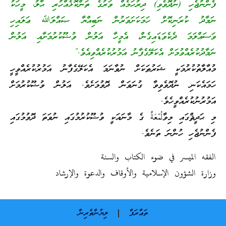
ފެންނުޖެހި (ނުދޮވެވި) ދިރުހަމެއް ވަރުގެ ތަންކޮޅެއްހުރި ޙާލު، މީހަކު
ނަމާދު ކުރަނިކޮށް ހަމަކަށަވަރުން ނަބިއްޔާ ޞައްލަﷲ ޢަލައިހި
ވަސައްލަމަ ދެކެވަޑައިގެން، އެމީހާ އަލުން ވުޟޫކުރުމަށާއި އަލުން
ނަމާދުކުރެއްވުމަށް އެކަލޭގެފާނު އަމުރުކުރެއްވިއެވެ.”
މުއާލާތުކުރުމަކީ ޝަރުޠަކަށް ނުވާނަމަ އެކަލޭގެފާނު އަމުރުކުރެއްވީހީ
ހަމައެކަނި ނުދޮވެވިވާ ގުނަވަން ދޮވުމަށެވެ. އަލުން ވުޟޫކުރުމަށް
އަމުރުނުކުރެއްވީހެވެ.
މި ޙަދީޘްގައި މިވާلُمْعَةٌ ގެ މާނައަކީ ވުޟޫކުރުމުގައި ނުވަތަ ދޮވުމުގައި
ފެންނުޖެހި ހުންނަ ތަނެވެ.
الفقه الميسر في ضوء الكتاب والسنة
وزارة الشؤون الإسلامية والأوقاف والدعوة والإرشاد
ތަޢާރަފް
ލިޔުންތެރިން