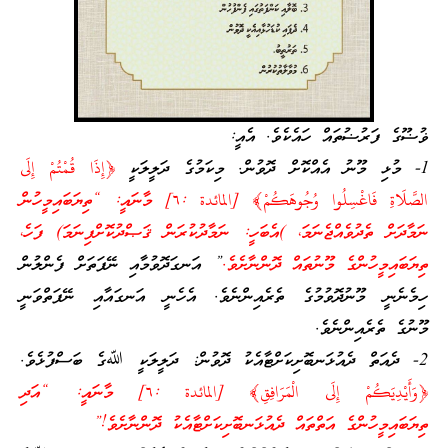
ޥުޟޫގެ ފަރުޟުތައް ހައެކެވެ. އެއީ:
1- މުޅި މޫނު އެއްކޮށް ދޮވުން. މިކަމުގެ ދަލީލަކީ
﴿إِذَا قُمْتُمْ إِلَى
الصَّلَاةِ فَاغْسِلُوا وُجُوهَكُمْ﴾ [المائدة :٦] މާނައީ: “ތިޔަބައިމީހުން
ނަމާދަށް ތެދުވެއްޖެނަމަ، )އެބަހީ: ނަމާދުކުރަން ޤަޞްދުކޮށްފިނަމަ) ފަހެ،
ތިޔަބައިމީހުންގެ މޫނުތައް ދޮންނާށެވެ.
” އަނގަދޮވުމާއި ނޭފަތަށް ފެންލުން
ހިމެނެނީ މޫނުދޮވުމުގެ ތެރެއިންނެވެ. އެހެނީ އަނގައާއި ނޭފަތްވަނީ
މޫނުގެ ތެރެއިންނެވެ.
2- ދެއަތް ދެއުޅަނބޮށިކަށްޓާއެކު ދޮވުން: ދަލީލަކީ ﷲގެ ބަސްފުޅެވެ.
﴿وَأَيْدِيَكُمْ إِلَى الْمَرَافِقِ﴾ [المائدة :٦] މާނައީ: “އަދި
ތިޔަބައިމީހުންގެ އަތްތައް ދެއުޅަނބޮށިކަށްޓާއެކު ދޮންނާށެވެ!”