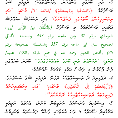
3- މުޅި ބޮލުގައި ފެންފުހުން (ދެކަންފަތާއެކު) ދަލީލަކީ ﷲގެ
ބަސްފުޅެވެ.
﴿وَامْسَحُوا بِرُءُوسِكُمْ﴾ [المائدة :٦] މާނައީ: “އަދި
ތިޔަބައިމީހުންގެ ބޯތަކުގައި ފެންފުހޭށެވެ!
” އަދި ރަސޫލުﷲ ޞައްލަﷲ
ޢަލައިހި ވަސައްލަމަގެ މި ބަސްފުޅު
((الأُذُناَنِ مِنَ الرَّأْسِ [رواه
الترمذي برقم 37 وابن ماجه برقم 443 وصححه الألباني
(صحيح سنن ابن ماجه برقم 357 والسلسلة الصحيحة برقم
36) وأفاض الشيخ رحمه الله في جمع طرقه والكلام عليه]
މާނައީ: “ދެކަންފަތް ވަނީ ބޮލުގެ ބައެއްކަމުގައެވެ.”
ބޮލުން ބައެއްގައި
ފެން ފުހުމުން މި ފަރުޟު އަދާވީ ކަމަކަށް ނުވާނެއެވެ.
4- ދެފައިތިލަ ދެ ތަނބިކައްޓާއެކު ދޮވުން: ދަލީލަކީ ﷲގެ ބަސްފުޅެވެ.
﴿وَأَرْجُلَكُمْ إِلَى الْكَعْبَيْنِ﴾ މާނައަކީ: “އަދި ތިޔަބައިމީހުންގެ
ފައިތިލަތައް ދެތަނބިކައްޓާއިއެކު ދޮންނާށެވެ!”
.
5- އިސްވެދިޔަ ފަރުޟުތައް ތަރުތީބުން ކުރުން: އެކަމުގެ ދަލީލަކީ
އަލްމާއިދާ ސޫރަތުގެ 6 ވަނަ އާޔަތުގައި ޥުޟޫގެ ފަރުޟުތައް ތަރުތީބުން