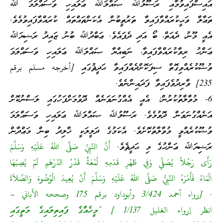
އައިސްފައިވުމާއި ރަސޫލުﷲ ޞައްލަﷲ ޢަލައިހި ވަސައްލަމަ ﷲ
ތަޢާލާ ވަޙީކުރައްވާފައިވާ ތަރުތީބުން އެކަންތައްތައް ކުރައްވާފައިވުމެވެ.
އެއީ މޫނު، ދެއަތް، ބޯ އަދި ދެފައެވެ. ޢަބްދުﷲ ބުނު ޒައިދު ރަޟިޔަﷲ
ޢަންހު ރިވާކުރައްވާފައިވާ، ނަބިއްޔާ ޞައްލަﷲ ޢަލައިހި ވަސައްލަމަ
ވުޟޫކުރެއްވިގޮތް ސިފަކޮށްދެއްފައިވާ ޙަދީޘުގައި [أخرجه مسلم برقم
235] ވާރިދުވެފައިވާ ފަދައިންނެވެ.
6- މުވާލާތުކުރުން: އެއީ އެއްގުނަވަނެއް ދޮވުމަށްފަހުގައި ލަސްނުކޮށް
އަނެއްގުނަވަން ދޮވުމެވެ. ރަސޫލުﷲ ޞައްލަﷲ ޢަލައިހި ވަސައްލަމަ
ވުޟޫކުރެއްވީ މުވާލާތުކޮށެވެ. އެކަމުގެ ދަލީލަކީ ޚާލިދު ބިން މަޢްދާން
ރަޟިޔަﷲ ޢަންހުގެ މި ޙަދީޘެވެ.
أَنَّ النَّبِيَّ صَلَّى اللهُ عَلَيْهِ وَسَلَّمَ
رَأَى رَجُلاً يُصَلِّي وَفِي ظَهْرِ قَدَمِهِ لُمْعَةٌ قَدْرُ الدِّرْهَمِ لَمْ يُصِبْهَا
الْمَاءُ فَأَمَرَهُ النَّبِيُّ صَلَّى اللهُ عَلَيْهِ وَسَلَّمَ أَنْ يُعِيدَ الْوُضُوءَ وَالصَّلاَةَ
‏.‏ [رواه أحمد 3/424 وأبوداود برقم 175 وصححه الأباني –
انظر إرواء الغليل 1/137 ] “މީހެއްގެ ފައިތިލައިގެ މަތީގައި