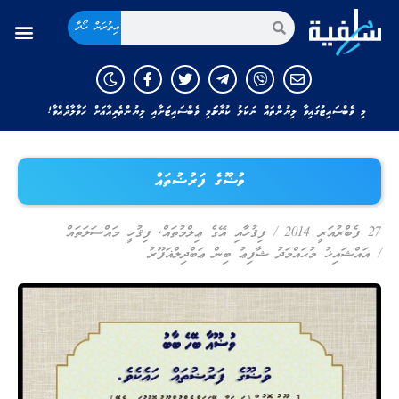
އިތުރަށް ހޯދާ
މި ވެބްސައިޓުގައިވާ ލިޔުންތައް ނަކަލު ކުރާނަމަ މި ވެބްސައިޓަށާއި ލިޔުންތެރިއާއަށް ހަވާލާދެއްވާ!
ވުޟޫގެ ފަރުޟުތައް
27 ފެބްރުއަރީ 2014
/
ފިޤުހާއި އޭގެ ޢިލްމުތައް
,
ފިޤުހީ މައްސަލަތައް
/
އައްޝައިޚު މުޙައްމަދު ޝާފިޢު ބިން ޢަބްދިލްޣަފޫރު