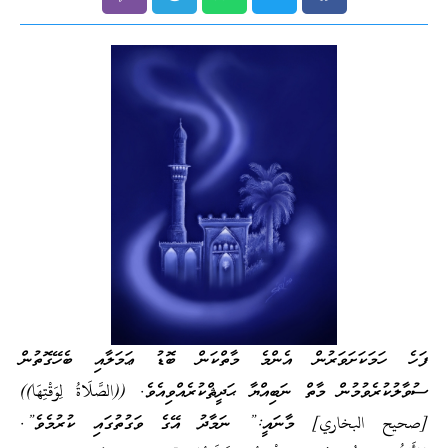
ފަހެ ހަމަކަށަވަރުން އެންމެ މާތްކަން ބޮޑު ޢަމަލާއި ބެހޭގޮތުން
ސުވާލުކުރެވުމުން މާތް ނަބިއްޔާ ޙަދީޘްކުރެއްވިއެވެ. ((الصَّلَاةُ لِوَقْتِهَا))
[صحيح البخاري] މާނައީ:” ނަމާދު އޭގެ ވަގުތުގައި ކުރުމެވެ”.