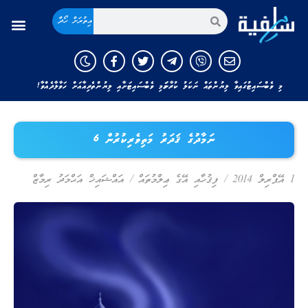
އިތުރަށް ހޯދާ
މި ވެބްސައިޓުގައިވާ ލިޔުންތައް ނަކަލު ކުރާނަމަ މި ވެބްސައިޓަށާއި ލިޔުންތެރިއާއަށް ހަވާލާދެއްވާ!
ނަމާދުގެ ޤަދަރު މަތިވެރިކުރުން 6
1 އޭޕްރިލް 2014
/
ފިޤުހާއި އޭގެ ޢިލްމުތައް
/
އައްޝައިޚް އަޙްމަދު ރިމާޒް