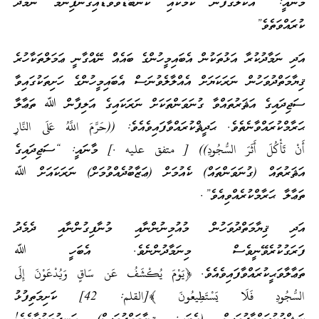
މާނައީ:” އެކަލޭގެފާނު ކަމަކާއި ކަންބޮޑުވެވަޑައިގެންފިނަމަ ނަމާދު
ކުރައްވަތެވެ”
އަދި ނަމާދުކުރާ އަޅުތަކުން އެބައިމީހުންގެ ބައެއް ނޭއްގާނީ ޢަމަލްތަކާހުރެ
ޤިޔާމަތްދުވަހުން ނަރަކަޔަށް އެއްލާލެވުނަސް އެބައިމީހުންގެ ހަށިތަކުގައިވާ
ސަޖިދައިގެ އަޘަރުތައްވާ ގުނަވަންތަކަށް ނަރަކައިގެ އަލިފާން ﷲ ތަޢާލާ
ޙަރާމްކުރައްވާނެތެވެ. ޙަދީޘްކުރައްވާފައިވެއެވެ: ((حَرَّمَ اللَّهُ عَلَى النَّارِ
أَنْ تَأْكُلَ أَثَرَ السُّجُودِ)) [ متفق عليه .] މާނައީ: “ސަޖިދައިގެ
އަޘަރުތައް (ގުނަވަންތައް) ކެއުމަށް (ޢަޒާބުދެއްވުމަށް) ނަރަކައަށް ﷲ
ތަޢާލާ ޙަރާމްކުރެއްވިއެވެ”.
އަދި ޤިޔާމަތްދުވަހުން މުއުމިނުންނާއި މުނާފިގުންނާއި ދެމެދު
ފަރަގުކުރެވޭނީވެސް މިނަމާދުންނެވެ. އެބަހީ ﷲ
ތަޢާލާވަޙީކުރައްވާފައިވެއެވެ. ﴿يَوْمَ يُكْشَفُ عَن سَاقٍ وَيُدْعَوْنَ إِلَى
السُّجُودِ فَلَا يَسْتَطِيعُونَ ﴾[القلم: 42] ކަށިމަތިފުޅު