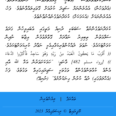
ކަޝްފުކުރައްވާދުވަސް (އެބަހީ: ޤިޔާމަތްދުވަސް) ހަނދުމަކުރާށެވެ!
(އެދުވަހުން) އެއުރެންނަށް ސަޖިދަ ކުރުމަށް ގޮވައިލައްވާނެތެވެ. ފަހެ،
އެއުރެންނަކަށް (އެކަމަކަށް) ކުޅަދާނަވެގެނެއްނުވާނެތެވެ.
ކުޅަދާނަވެގެންނުވާ ސަބަބަކީ ދުނިޔެ މަތީގައި އެބައިމީހުން ގަދަވެ
ސަލާމަތުން ތިބިއިރު ނަމާދަށް ގޮވާލެވުމުން އިޖާބަ ނުދިން
ކަމަށްޓަކައެވެ. ނުވަތަ ދެއްކުންތެރިކަމާއިއެކީ ނަމާދު ކުރިކަމަށްޓަކައެވެ.
(( أَقْرَبُ مَا يَكُونُ الْعَبْدُ مِنْ رَبِّهِ وَهُوَ سَاجِدٌ فَأَكْثِرُوا الدُّعَاءَ
)) [رواه مسلم 482] މާނައީ: “ހަމަކަށަވަރުން އަޅާ ﷲ އާއި
އެންމެ ކުއްތަންވެގެންވާ ވަގުތަކީ ސަޖިދައިގައިވާ ވަގުތެވެ، ފަހެ
(އެޙާލަތުގައި) ދުޢާ ކުރުން ގިނަކުރާށެވެ” (ނުނިމޭ)
ތަޢާރަފް
ލިޔުންތެރިން
ކޮޕީރައިޓް © ދިސަލަފިއްޔާ 2023