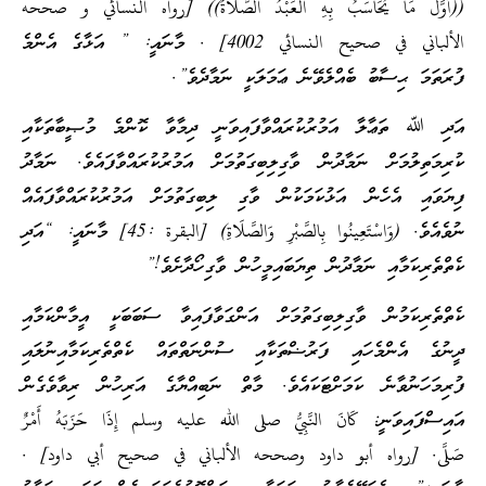
((أَوَّلُ مَا يُحَاسَبُ بِهِ الْعَبْدُ الصَّلَاةُ)) [رواه النسائي و صححه
الألباني في صحيح النسائي 4002] . މާނައީ: ” އަޅާގެ އެންމެ
ފުރަތަމަ ޙިސާބު ބެއްލެވޭނެ ޢަމަލަކީ ނަމާދެވެ”.
އަދި ﷲ ތަޢާލާ އަމުރުކުރައްވާފައިވަނީ ދިމާވާ ކޮންމެ މުޞީބާތަކާއި
ކުރިމަތިލުމަށް ނަމާދުން ވާގިލިބިގަތުމަށް އަމުރުކުރައްވާފައެވެ. ނަމާދު
ފިޔަވައި އެހެން އަޅުކަމަކުން ވާގި ލިބިގަތުމަށް އަމުރުކުރައްވާފައެއް
ނުވެއެވެ. (وَاسْتَعِينُوا بِالصَّبْرِ وَالصَّلَاةِ) [البقرة :45] މާނައީ: “އަދި
ކެތްތެރިކަމާއި ނަމާދުން ތިޔަބައިމީހުން ވާގިހޯދާށެވެ!”
ކެތްތެރިކަމުން ވާގިލިބިގަތުމަށް އަންގަވާފައިވާ ސަބަބަކީ އީމާންކަމާއި
ދީނުގެ އެންމެހައި ފަރުޟްތަކާއި ސުންނަތްތައް ކެތްތެރިކަމާއިނުލައި
ފުރިމަހަނުވާނެ ކަމަށްޓަކައެވެ. މާތް ނަބިއްޔާގެ އަރިހުން ރިވާވެގެން
އައިސްފައިވަނީ: كَانَ النَّبِيُّ صلى الله عليه وسلم إِذَا حَزَبَهُ أَمْرٌ
صَلَّى.‏ [رواه أبو داود وصححه الألباني في صحيح أبي داود] .