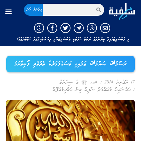
އިތުރަށް ހޯދާ
މި ވެބްސައިޓުގައިވާ ލިޔުންތައް ނަކަލު ކުރާނަމަ މި ވެބްސައިޓަށާއި ލިޔުންތެރިއާއަށް ހަވާލާދެއްވާ!
ރަސޫލުﷲ ޞައްލަﷲ ޢަލައިހި ވަސައްލަމަދެކެ ތެދުވެރި ލޯބިވާނަމަ
17 އޭޕްރިލް 2014
/
محمد ﷺ ގެ ސިޔަރަތު
/
އައްޝައިޚު މުޙައްމަދު ޝާފިޢު ބިން ޢަބްދިލްޣަފޫރު