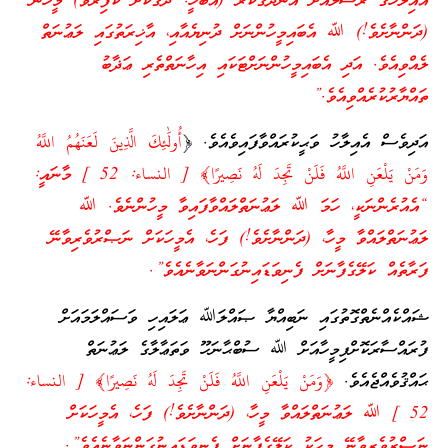
އެއިލާހުގެ ރަސޫލާއަށް އުނދަގޫކުރާ (އެބަހީ: ދޮގުކޮށް ކާފިރުވާ) މީހުން
(ދަންނާށެވެ!) ﷲ އެބައިމީހުންނަށް ދުނިޔެއާއި، އާޚިރަތުގައި ލަޢުނަތް
ލެއްވިއެވެ. އަދި އެބައިމީހުންނަށްޓަކައި އިހާނަތްތެރި ޢަޛާބު
ތައްޔާރުކުރެއްވިއެވެ.”
އަދިވެސް އެއިލާހު ވަޙީކުރައްވާފައިވެއެވެ. ﴿
أُولَٰئِكَ الَّذِينَ لَعَنَهُمُ اللَّهُ
وَمَنْ يَلْعَنِ اللَّهُ فَلَنْ تَجِدَ لَهُ نَصِيرًا﴾ [ النساء: 52 ] މާނައީ:
“އެއުރެންނަކީ، ހަމަ ﷲ ލަޢުނަތްލައްވާފައިވާ މީހުންނެވެ. ﷲ
ލަޢުނަތްލައްވާ މީހާ، (ދަންނާށެވެ!) ފަހެ، އެމީހަކަށް ނަޞްރުވެރިވާނޭ
ފަރާތެއް ކަލޭގެފާނަށް ފެނިވަޑައިނުގަންނަވާނެއެވެ”.
ޝައްކެއްނެތްގޮތުގައި ނަބިއްޔާ ޞައްލަﷲ ޢަލައިހި ވަސައްލަމައަށް
ފުރައްސާރަކޮށްފިމީހާއަށް ﷲ ސުބްޙާނަހޫ ވަތަޢާލާގެ ލަޢުނަތް
ޙައްޤުވެއްޖެއެވެ.
﴿وَمَنْ يَلْعَنِ اللَّهُ فَلَنْ تَجِدَ لَهُ نَصِيرًا﴾ [ النساء:
52 ] ﷲ ލަޢުނަތްލައްވާ މީހާ، (ދަންނާށެވެ!) ފަހެ، އެމީހަކަށް
ނަޞްރުވެރިވާނޭ މީހަކު ކަލޭގެފާނަށް ފެނިވަޑައިނުގަންނަވާނެއެވެ”.