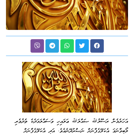
އަހަރެމެން ރަސޫލުﷲ ޞައްލަﷲ ޢަލައިހި ވަސައްލަމަދެކެ ތެދުވެރި
ލޯބިވާނަމަ އެކަލޭގެފާނަށް ނަޞްރުދޭނެއެވެ. އަދި އެކަލޭގެފާނަށް