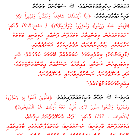
ޤަދަރުކޮށް އިޙްތިރާމުކުރާނެއެވެ. ﷲ ސުބްޙާނަހޫ ވަތަޢާލާ
ވަޙީކުރައްވާފައިވެއެވެ.
﴿إِنَّا أَرْسَلْنَاكَ شَاهِداً وَمُبَشِّراً وَنَذِيراً (8)
لِتُؤْمِنُوا بِاللَّهِ وَرَسُولِهِ وَتُعَزِّرُوهُ وَتُوَقِّرُوهُ(9)﴾ [ الفتح:8-9] މާނައީ:
“ހަމަކަށަވަރުން، ތިމަންއިލާހު ކަލޭގެފާނު ފޮނުއްވީ ހެކިވަނިވި ބޭކަލަކު
ކަމުގައްޔާއި (މުއުމިނުންނަށް) އުފާވެރިކަމުގެ ޚަބަރުދެއްވައި،
(ކާފިރުންނަށް) ބިރުވެރިކަމުގެ ޚަބަރުދެއްވާ ބޭކަލަކު ކަމުގައެވެ. އެއީ
ތިޔަބައިމީހުން ﷲއަށާއި، އެއިލާހުގެ ރަސޫލާއަށް އީމާންވުމަށްޓަކައެވެ.
އަދި އެކަލޭގެފާނަށް ނަޞްރުވެރިވުމަށާއި އެކަލޭގެފާނަށް
އިޙްތިރާމުކުރުމަށްޓަކައެވެ.”
އަދިވެސް ﷲ ތަޢާލާ ވަޙީކުރައްވާފައިވެއެވެ.
﴿فَالَّذِينَ آمَنُوا بِهِ وَعَزَّرُوهُ
وَنَصَرُوهُ وَاتَّبَعُوا النُّورَ الَّذِي أُنْزِلَ مَعَهُ أُولَئِكَ هُمُ الْمُفْلِحُونَ﴾
[الأعراف : 157] މާނައީ: “ފަހެ، އެކަލޭގެފާނަށް އީމާންވެ،
އެކަލޭގެފާނަށް ވާގިވެރިވެ، ނަޞްރުވެރިވެ، އެކަލޭގެފާނާއެކުގައި ބާވައިލެއްވި