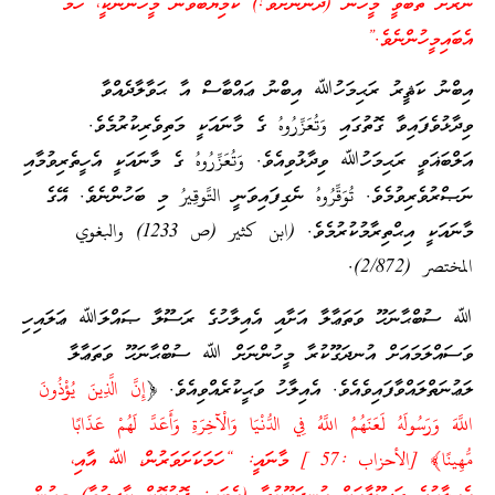
ނޫރަށް ތަބާވީ މީހުން (ދަންނާށެވެ!) ކާމިޔާބުވާނޭ މީހުންނަކީ، ހަމަ
އެބައިމީހުންނެވެ.”
އިބްނު ކަޘީރު ރަޙިމަހުﷲ އިބްނު ޢައްބާސް އާ ޙަވާލާދެއްވާ
ވިދާޅުވެފައިވާ ގޮތުގައި وَتُعَزِّرُوهُ ގެ މާނައަކީ މަތިވެރިކުރުމެވެ.
އަލްބަޣަވީ ރަޙިމަހުﷲ ވިދާޅުވިއެވެ. وَتُعَزِّرُوهُ ގެ މާނައަކީ އެހީތެރިވުމާއި
ނަޞްރުވެރިވުމެވެ. تُوَقِّرُوهُ ނެގިފައިވަނީ التَّوقِيرُ މި ބަހުންނެވެ. އޭގެ
މާނައަކީ އިޙްތިރާމުކުރުމެވެ. (ابن كثير (ص 1233) والبغوي
المختصر (2/872).
ﷲ ސުބްޙާނަހޫ ވަތަޢާލާ އަށާއި އެއިލާހުގެ ރަސޫލާ ޞައްލަﷲ ޢަލައިހި
ވަސައްލަމައަށް އުނދަގޫކުރާ މީހުންނަށް ﷲ ސުބްޙާނަހޫ ވަތަޢާލާ
ލަޢުނަތްލައްވާފައިވެއެވެ. އެއިލާހު ވަޙީކުރެއްވިއެވެ. ﴿
إِنَّ الَّذِينَ يُؤْذُونَ
اللَّهَ وَرَسُولَهُ لَعَنَهُمُ اللَّهُ فِي الدُّنْيَا وَالْآخِرَةِ وَأَعَدَّ لَهُمْ عَذَابًا
مُّهِينًا﴾ [الأحزاب :57 ] މާނައީ: “ހަމަކަށަވަރުން، ﷲ އާއި،