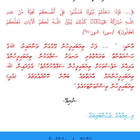
﴿… فَإِذَا دَخَلْتُمْ بُيُوتًا فَسَلِّمُوا عَلَى أَنْفُسكُمْ تَحِيَّةً مِّنْ عِندِ
اللَّـهِ مُبَارَكَةً طَيِّبَةًۚ كَذَٰلِكَ يُبَيِّنُ اللَّـهُ لَكُمُ الْآيَاتِ لَعَلَّكُمْ
تَعْقِلُونَ﴾ [سورة النور:٦۱]
މާނައީ: ” … ފަހެ، ތިޔަބައިމީހުން ގޭގެއަށް ވަންނައިރު، ﷲގެ
ޙަޟުރަތުންވާ ބަރަކާތްތެރި ރަނގަޅު ސަލާމަކުން ތިޔަބައިމީހުންގެ
އަމިއްލަ ނަފުސުތަކަށް ތިޔަބައިމީހުން ސަލާމްކުރާށެވެ! އެފަދައިން ﷲ،
ތިޔަބައިމީހުންނަށް އާޔަތްތައް ބަޔާން ކޮށްދެއްވަތެވެ. (އެއީ)
ތިޔަބައިމީހުން ވިސްނުމަށްޓަކައެވެ.”
-ނުނިމޭ-
މި ލިޔުމުގެ އެހެންބައިތައް