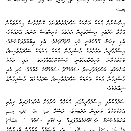
الحمد لله والصلاة والسلام على رسول الله وعلى آله وصحبه، أما
بعـد:
އިންސާނުން އެކަކު އަނެކަކާ ބައްދަލުވެއްޖެނަމަ ކޮންމެވެސް ޢިބާރާތަކުން
ގޮވާލާ ހެދުމަކީ އިސްލާމްދީން އައުމުގެ ކުރިންވެސް އޮންނަ ޢާދައެކެވެ.
އެކި މީހުން ގޮވާއުޅެނީ އެކި ގޮތްގޮތަށެވެ. އެކި ޢިބާރާތްތަކުންނެވެ.
އިސްލާމްދީން އައުމާއެކު މުސްލިމުން އެކަކު އަނެކަކާ ބައްދަލުވާހިނދު،
ބަދަލުކުރާނެ ތަޙިއްޔާއެއްވަނީ ދަސްކޮށްދެއްވާފައެވެ. އެއީ އެކަކު
އަނެކަކާއި ބައްދަލުވާހިނދު ސަލާމްގޮވާ ސަލާމްކޮށް ހެދުމެވެ. އަދި އެއީ
މުސްލިމުން އެކަކު އަނެކަކާ ބައްދަލުވާހިނދު ބަދަލުކުރެވޭ މުސްލިމުންގެ
ޝިޢާރެކެވެ.
ސަލާމްކުރުމީ އިސްލާމްދީނުގައި އެކަމެއް ކުރުމަށް ބާރުއަޅާފައިވާ ރިވެތި
އަދަބުތަކުގެ ތެރެއިން އަދަބެކެވެ. ރަސޫލާ صلى الله عليه وسلم
އަހަރުމެންނަށް ދަސްކޮށްދެއްވާފައިވާ އިސްލާމީ ސަލާމް ” السَّلَامُ
عَلَيْكُمُ وَرَحْمَةُ اللهِ وَبَرَكَاتُه ” އަކީ އެސަލާމް ކުރުމުން ދެމީހުންގެ