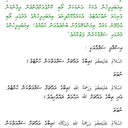
ތިޔަބައިމީހުން އެކަކު އަނެކަކަށް ލޯބި ކޮށްފުމަށްދާންދެން އީމާންކަން
ފުރިހަމަ ނުވާހުއްޓެވެ. އެކަމެއްކޮށްފިނަމަ ތިޔަބައިމީހުންގެ މެދުގައި ލޯބި
އުފެދޭނެ ކަމެއް ތިމަންކަލޭގެފާނު ބުނެދެއްވަން ހެއްޔެވެ؟ ތިޔަބައިމީހުންގެ
މެދުގައި ސަލާމްކުރުން ފަތުރާށެވެ.”
އިސްލާމީ ސަލާމްއަކީ :
السَّلاَمُ عَلَيْكُمْ (ތިބާގެ މައްޗަށް ސަލާމަތްކަން ހުށްޓެވެ.)
ނުވަތަ
السَّلَامُ عَلَيْكُمْ وَرَحْمَةُ اللهِ (ތިބާގެ މައްޗަށް ސަލާމަތްކަން ހުށްޓެވެ.
އަދި ތިބާގެ މައްޗަށް ﷲ ރަޙްމަތް ލައްވާށިއެވެ.)
ނުވަތަ
السَّلَامُ عَلَيْكُمْ وَرَحْمَةُ اللهِ وَبَرَكَاتُه (ތިބާގެ މައްޗަށް ސަލާމަތްކަން