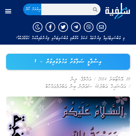
އިތުރަށް ހޯދާ
މި ވެބްސައިޓުގައިވާ ލިޔުންތައް ނަކަލު ކުރާނަމަ މި ވެބްސައިޓަށާއި ލިޔުންތެރިއާއަށް ހަވާލާދެއްވާ!
އިސްލާމީ ސަލާމަށް އަހުލުވެރިވުން – 1
10 އޮކްޓޯބަރު 2014
/
އަޚްލާޤް
,
ދީން
/
އައްޝައިޚް ޢަބްދުﷲ ސަޢުދާން ބިން ޢަބްދުލްވައްހާބް