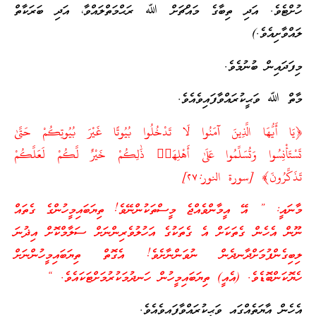
ހުށްޓެވެ. އަދި ތިބާގެ މައްޗަށް ﷲ ރަޙްމަތްލައްވާ، އަދި ބަރަކާތް
ލައްވާށިއެވެ.)
މިފަދައިން ބުނުމެވެ.
މާތް ﷲ ވަޙީކުރައްވާފައިވެއެވެ.
﴿يَا أَيُّهَا الَّذِينَ آمَنُوا لَا تَدْخُلُوا بُيُوتًا غَيْرَ بُيُوتِكُمْ حَتَّىٰ
تَسْتَأْنِسُوا وَتُسَلِّمُوا عَلَىٰ أَهْلِهَاۚ ذَٰلِكُمْ خَيْرٌ لَّكُمْ لَعَلَّكُمْ
تَذَكَّرُونَ﴾ [سورة النور:٢٧]
މާނައީ: ” އޭ އީމާންވެއްޖެ މީސްތަކުންނޭވެ! ތިޔަބައިމީހުންގެ ގެތައް
ނޫން އެހެން ގެތަކަށް އެ ގެތަކުގެ އަހުލުވެރިންނަށް ސަލާމްކޮށް އިޛުނަ
ލިބިގެންފުމަށްދާނދެން ނުވަންނާށެވެ! އެގޮތް ތިޔަބައިމީހުންނަށް
ހެޔޮކަންބޮޑެވެ. (އެއީ) ތިޔަބައިމީހުން ހަނދުމަކުރުމަށްޓަކައެވެ. “
އެހެން އާޔަތެއްގައި ވަޙީކުރައްވާފައިވެއެވެ.