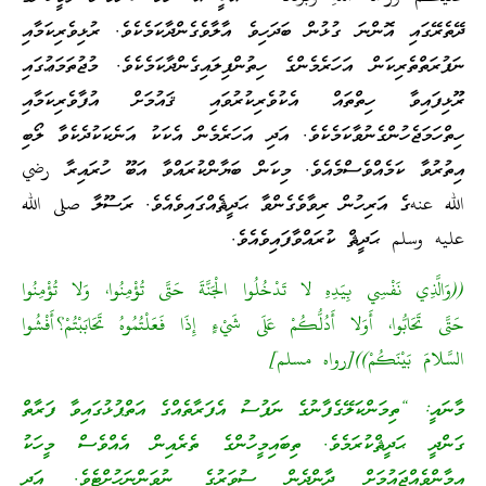
ދޭތެރޭގައި އޮންނަ ގުޅުން ބަދަހިވެ އާލާވެގެންދާކަމެކެވެ. ރުޅިވެރިކަމާއި
ނަފުރަތްތެރިކަން އަހަރެމެންގެ ހިތުންފިލައިގެންދާކަމެކެވެ. މުޖުތަމަޢުގައި
ރޫޅިފައިވާ ހިތްތައް އެކުވެރިކުރުވައި ޤައުމަށް އުފާވެރިކަމާއި
ހިތްހަމަޖެހުންގެނުވާކަމެކެވެ. އަދި އަހަރެމެން އެކަކު އަނެކަކުދެކެވާ ލޯބި
އިތުރުވާ ކަމެއްވެސްމެއެވެ. މިކަން ބަޔާންކުރައްވާ އަބޫ ހުރައިރާ رضي
الله عنهގެ އަރިހުން ރިވާވެގެންވާ ޙަދީޘެއްގައިވެއެވެ. ރަސޫލާ صلى الله
عليه وسلم ޙަދީޘް ކުރައްވާފައިވެއެވެ.
((وَالَّذِي نَفْسِي بِيَدِهِ لا تَدْخُلُوا الْجَنَّةَ حَتَّى تُؤْمِنُوا، وَلا تُؤْمِنُوا
حَتَّى تَحَابُّوا، أَوَلا أَدُلُّكُمْ عَلَى شَيْءٍ إِذَا فَعَلْتُمُوهُ تَحَابَبْتُمْ؟أَفْشُوا
السَّلامَ بَيْنَكُمْ))[رواه مسلم]
މާނައީ: “ތިމަންކަލޭގެފާނުގެ ނަފުސު އެފަރާތެއްގެ އަތްޕުޅުގައިވާ ފަރާތް
ގަންދީ ޙަދީޘްކުރަމެވެ. ތިބައިމީހުންގެ ތެރެއިން އެއްވެސް މީހަކު
އީމާންވެއްޖައުމަށް ދާންދެން ސުވަރުގެ ނުވަންނަހުށްޓެވެ. އަދި