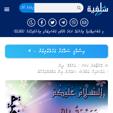
އިތުރަށް ހޯދާ
މި ވެބްސައިޓުގައިވާ ލިޔުންތައް ނަކަލު ކުރާނަމަ މި ވެބްސައިޓަށާއި ލިޔުންތެރިއާއަށް ހަވާލާދެއްވާ!
އިސްލާމީ ސަލާމަށް އަހުލުވެރިވުން – 4
16 އޮކްޓޯބަރު 2014
/
އަޚްލާޤް
,
ދީން
/
އައްޝައިޚް ޢަބްދުﷲ ސަޢުދާން ބިން ޢަބްދުލްވައްހާބް