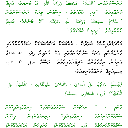
ހުރަސްކުރަމުން “الَسَّلَامُ عَلَيْكُمُ وَرَحْمَةُ اللهِ “އޭ ބުންޏެވެ. ޙަދީޘް
ކުރެއްވިއެވެ. “ވިހި ހެޔޮކަމެވެ”. ތިންވަނަ މީހަކު ހުރަސްކުރަމުން
“الَسَّلَامُ عَلَيْكُمُ وَرَحْمَةُ اللهِ وَبَرَكَاتُه “އޭ ބުންޏެވެ. ޙަދީޘް
ކުރެއްވިއެވެ. “ތިރީސް ހެޔޮކަމެވެ.”
ބައްދަލުވާމީހުންގެ ބާވަތުން ، އެއްބަޔަކު އަނެއްބަޔަކަށް ސަލާމްކުރުމުގައި
ގެންގުޅެންވީ އަދަބު ބަޔާންކުރައްވައި އަބޫ ހުރައިރާ رضي الله عنهގެ
އަރިހުން ރިވާވެގެންވާ ޙަދީޘެއްގައިވެއެވެ. ރަސޫލާ صلى الله عليه
وسلمޙަދީޘް ކުރައްވާފައިވެއެވެ.
((يُسَلِّمُ الرَّاكِبُ عَلَي الْمَاشِىْ ، وَالْمَاشِىْ عَلَيالْقَاعِدِ ، وَالْقَلِيْلُ عَلَي
الْكَثِيْرِ)) [رواه البخارى ومسلم]
މާނައީ : ” އެއްޗަކަށް ސަވާރުވެގެންދާމީހާ ހިނގާފައިދާމީހާއަށް
ސަލާމްކުރާހުށިކަމެވެ. ހިނގާފައިދާމީހާ އިށީނދެގެންއިން މީހާއަށް
ސަލާމްކުރާހުށިކަމެވެ. އަދި (ޢަދަދުގެގޮތުން) މަދުމީހުން (ޢަދަދުގެގޮތުން)