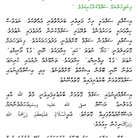
ގިނަމީހުންނަށް ސަލާމްކުރާހުށިކަމެވެ. “
އިސްލާމީ ސަލާމަކީ މިހާ މަތިވެރި ބަރަކާތްތެރި އެއްޗެކެވެ. ނަމަވެސް
ހިތާމަޔަކީ އަހަރުމެންގެ ތެރޭގައި ސަލާމްކުރުން އާދަވެފައި ނެތުމެވެ.
އިސްލާމީ ސަލާމުން ސަލާމް ކޮށްލެވެނީ މަދުފަހަރަކުއެވެ. ގިނަފަހަރަށް
ގޮވައިލެވެނީ “ހަލޯ” ނުވަތަ “ހައި” ކިޔާފައެވެ. ނޫނީ “ގުޑް މޯނިންގ”
ނުވަތަ “ގުޑް އީވްނިންގ” ކިޔާފައެވެ. ތަންކޮޅެއް ދުރުގައި ހުރިނަމަ
އަތުން ނޫނީ ބޮލުން އިޝާރާތް ކޮށްލާތަނެވެ. މިއީ އިސްލާމްދީނުގައި
ސަލާމްގޮވުމަށް ބާރުއެޅިފައިވާ ގޮތެއްނޫނެވެ.
އިސްލާމްދީނުގައި ސަލާމް ގޮވުމަށް ބާރުއެޅިފައިވަނީ މާތް ﷲ އާއި
އެކަލާނގެ ރަސޫލާ صلى الله عليه وسلمއަހަރެމެންނަށް
ދަސްކޮށްދެއްވާފައިވާ ގޮތަށެވެ. އެއީالَسَّلَامُ عَلَيْكُمُ وَرَحْمَةُ اللهِ
وَبَرَكَاتُهމިހެން ކިއުމެވެ
.