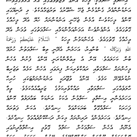
އިސްލާމީ ސަލާމަކީ، މީހަކު އޭނާގެ މުޖުތަމަޢުގައި އުޅޭ އުޅުމުގައިވެސް
އަނެކުންނާމެދު ގެންގުޅެން ޖެހޭ ޝުޢޫރުގެ ތަރުޖަމާއެކެވެ. މި ދުނިޔޭގައި
ކޮންމެ މީހަކުވެސް އުޅެން ޖެހޭނީ އަނެކުންނަށް ހެޔޮ އެދޭ މީހެއްގެ
ގޮތުގައެވެ. އެންމެންވެސް އަމަންއަމާންކަމާއި ސަލާމަތުގައި ވުމަން އެދޭ
މީހެއްގެ ގޮތުގައެވެ. އެހެންކަމުން މީހަކު ” الَسَّلَامُ عَلَيْكُمُ وَرَحْمَةُ
اللهِ وَبَرَكَاتُه ” ބުނާއިރު، އަހަރެން އެދޭނީ ތިބާ ސަލާމަތުން ހުރުމޭ
ބުނާ ކަހަލައެވެ. އޭނާ އެ އިޢުލާންކުރަނީ އޭނާގެ ފުށުން އެހެން
މީހުންނަށް ސަލާމަތާއި ރައްކާތެރިކަން ފިޔަވައި އެހެން ކަމެއް ތަޖުރިބާ
ނުކުރެވޭނޭ ކަމެވެ. އޭނާގެ ވުޖޫދަކީ އަނެކުންނަށްޓަކައި ހުރިހާ
ޙާލަތެއްގައި ސަލާމަތާއި ރައްކާތެރިކަމުގެ ޒަރީޢާއެއްކަމެވެ. ވީމާ
އަހަރެމެންނީ އިސްލާމީ ސަލާމުން އެކަކު އަނެކަކާ ބައްދަލުވާ ކޮންމެ
ފަހަރަކު ސަލާމްގޮވާ ބަޔަކަށްވަމާ ހިނގާށެވެ. އެކަން ފަތުރަމާ
ހިނގާށެވެ. އަހަރެމެންގެ ދަރިންނަށް މިކަން ދަސްކޮށްދެއްވަމާ ހިނގާށެވެ.
އެނޫން އެހެން ސަލާމަކުން ސަލާމް ގޮވުމީ އިސްލާމްދީނުގައި