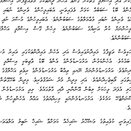
ަކަށް އަދި އިސްލާމީ ގެތަކަށް ގެނެވޭ އެހެން ދީންތަކުގެ މުވައްޒިފުން، އިސްލާމް
ންމެ ބޮޑު ސަބަބެއް ކަމަށް ވެފައިވަނީ، އެބައިމީހުންގެ ވެރިންގެ ނުބައި އަ
ްގެ ވެރިންގެ ނުބައި މުޢާމަލާތުގެ ސަބަބުންނެވެ. އެބައިމީހުންގެ މުސާރަ ނުދީ ހ
ައިމީހުންނަށް ކުރާ އަނިޔާގެ ސަބަބުންނެވެ. މިހެން ގޮސް، އިސްލާމީ އަޚްލާޤ
ަބަބުންނެވެ.
ަކީވެސް ވަޒީފާގެ މައިދާނުގައިވެސް އަދި އެހެން މައިދާންތަކުގައި ޣައިރު މުސް
ައެކެވެ. އެހެންކަމުން، އަޅުގަނޑުމެންގެ އެންމެ ބޮޑު ވާޖިބަކީ އިސްލާމީ އަ
 ދިނުމެވެ. އަޅުގަނޑުމެންނަށް ނޭނގި ތިއްބާ އަޅުގަނޑުމެންގެ ރިވެތި އަޚްލާޤުގެ
ިތުގައި ލޯބިޖެހިދާނެއެވެ. އަދި މިދީނާ މެދު ޝައުޤުވެރިވެ، މިދީނާ ބެހޭގޮތުން
އަލި އެފަދަ މީހަކަށް ލިބުން އޮންނާނީ ދާދި ގާތުގައެވެ. މިއީ އަޅުގަނޑުމެން ހި
ނަންޖެހޭ ކަމެކެވެ. އަޅުގަނޑުމެންނަކީ މިހިދާޔަތުގެ އައްޔާ އެހެންމީހުނާ ދެމެ
ވެ.
ައިވަނީ، ކުވެއިތުގެ މަޝްހޫރު ޝައިޚެއް ކަމަށްވާ ޝައިޚް ނަބީލު އަލްޢަވަޟ