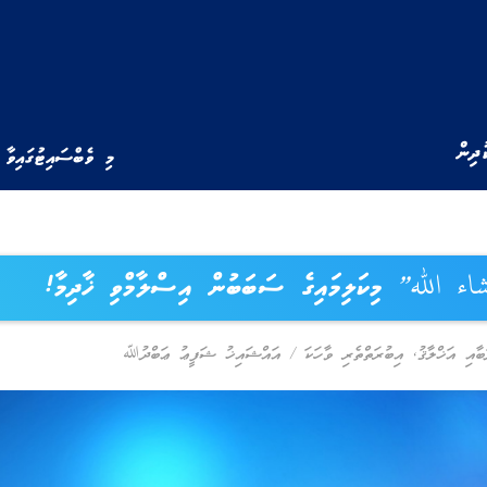
ުދިން
މި ވެބްސައިޓުގައިވާ 
ء الله” މިކަލިމައިގެ ސަބަބުން އިސްލާމްވި ޚާދިމާ!
ބާއި އަޚްލާޤު
,
އިބުރަތްތެރި ވާހަކަ
/
އައްޝައިޚު ޝަފީޢު ޢަބްދުﷲ