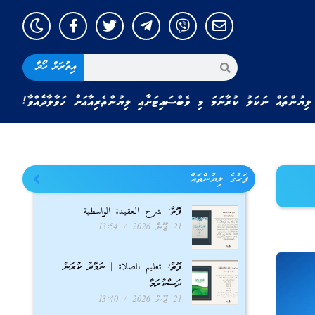
އިތުރަށް ހޯދާ
ލިޔުންތައް ނަކަލު ކުރާނަމަ މި ވެބްސައިޓަށާއި ލިޔުންތެރިއާއަށް ހަވާލާދެއްވާ!
ފަހުގެ ލިޔުންތައް
ފޮތް: شرح العقيدة الواسطية
21 ޖޫން 2026
13:54
ފޮތް: تعليم الصلاة | ނަމާދު ކުރަން
ދަސްކުރަމާ
21 ޖޫން 2026
13:40