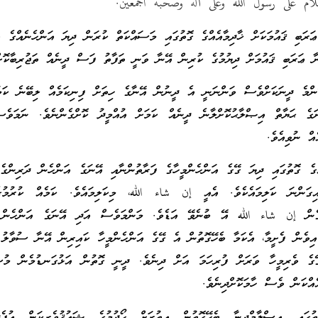
لام على رسول الله وعلى آله وصحبه أجمعين.
ޢަރަބި ޤައުމަކަށް ޚާދިމާއެއްގެ ގޮތުގައި މަސައްކަތް ކުރަން ދިޔަ އަންހެނެއްގެ ވާ
ނާ ޢަރަބި ޤައުމަށް ދިޔުމުގެ ކުރިން އޭނާ ވަނީ ތަފާތު ފަސް ދީނެއް ތަޖުރިބާކޮށް
ންމެ ދީނަކަށްވެސް ވަންނަނީ އެ ދީނުން އޭނާގެ ހިތަށް ފިނިކަމެއް ލިބޭނެ ކަމަ
ނަގެ ޙަޔާތް އިޞްލާޙުކޮށްލާނެ ދީނެއް ކަމަށް އުއްމީދު ކޮށްގެންނެވެ. ނަމަވެސ
އް ނުވިއެވެ.
ްގެ ގޮތުގައި ދިޔަ ގޭގެ އަންހެންމީހާގެ ފަރާތުންނާއި އޭނަގެ އަންހެން ދަރިންގެ
ގަންނަ ކަލިމައެކެވެ. އެއީ إن شاء الله، މިކަލިމައެވެ. ކަމެއް ކުރުމުގ
ިގެން إن شاء الله އޭ ބުނެވޭ އަޑެވެ. މަންމަވެސް އަދި އޭނަގެ އަންހެން 
އިވެން ފެށީމާ، އެކަމާ ބެހޭގޮތުން އެ ގޭގެ އަންހެންމީހާ ކައިރިން އޭނާ ސުވާލު 
 ވެރިމީހާ ވަރަށް ފުރިހަމަ އަށް ދިނެވެ. ދީނީ ގޮތުން އަޅުގަނޑުމެން މުސް
އެއްކަން ވެސް ހާމަކޮށްދިނެވެ.
ުގައި އިސްލާމްދީނާ ބެހޭގޮތުން އިތުރަށް ހޯދުމުގެ ޝައުޤުވެރިކަން އުފެދިއ