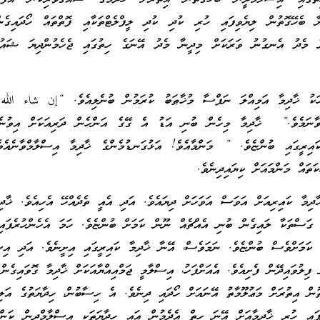
ނާ ބެހޭގޮތުން ލިޔެވިފައި ހުރި ކުދި ކުދި ލީފްލެޓްތަކާއި ފޮތްތައް ހޯދައިގެނ
ނާ މެދު އެނގުނު ވަރަކަށް މިދީނާ މެދު އޭނަގެ ހިތުގައި ޖެހެމުންދިޔަ ޝައުޤ
ަހަކު ޚާދިމާ އަމިއްލަ ނަފްސާ މުޚާޠަބު ކުރަމުން ބުނެލިއެވެ. “إن شاء الله 
ވާނަމެވެ.” ޚާދިމާ މިހެން ބުނި އަޑު އެ ގޭގެ އަންހެން ދަރިއަކަށް އިވުނެ
އިރީގައި ބުންޏެވެ. ” މަންމާއެވެ! އަޅުގަނޑުމެންގެ ޚާދިމާ އިސްލާމްވާނެއެވ
ަތައް މަންމައަށް ކިޔައިދިނެވެ.
ާދިމާ ކައިރިއަށް އަވަސް އަވަހަށް ދިޔައެވެ. އަދި އެއީ ތެދެއްހޭ އެހިއެވެ. ޚާދި
ގަސްތަކާ ލައިގެން ބުނި އެއްޗެއް ނޫން ކަމަށް ބުންޏެވެ. ހަމަ އެހެންހުރެފައި
 ކަމަށްވެސް ބުންޏެވެ. ނަމަވެސް، އޭނާ ޚާދިމާ ކައިރީގައި އިށީނެވެ. އަދި އިސް
 ފިލުވައިދޭން ފެށިއެވެ. އެއަށްފަހު، އިސްލާމީ ޖަމްއިއްޔާއަކަށް ޚާދިމާ ގޮވައިގެން 
ުން އިތުރަށް މަޢުލޫމާތު އޭނައަށް ހޯދައި ދިނެވެ. އެ ހިސާބުން، ހިދާޔަތުގެ އަލި
ފައި ހުރި ޚާދިމާއަށް އޭނަ ހިތް އެދެމުން އައި ހިދާޔަތަކީ އިސްލާމްދީން ކަން 