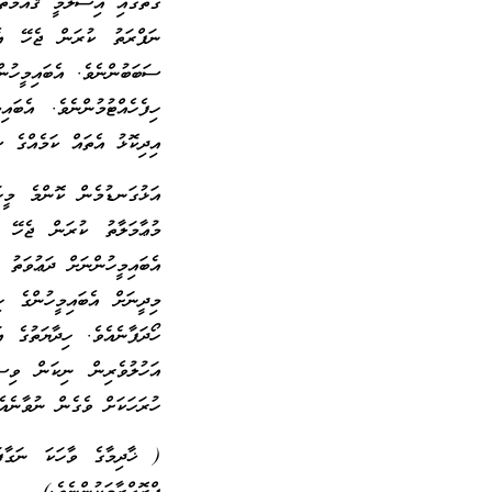
ގޮތުގައި އިސްލާމީ ޤައުމުތ
ނަފްރަތު ކުރަން ޖެހޭ އެ
ސަބަބުންނެވެ. އެބައިމީހުނ
ހިފެހެއްޓުމުންނެވެ. އެބ
އިދިކޮޅު އެތައް ކަމެއްގެ ސ
އަޅުގަނޑުމެން ކޮންމެ މީހ
މުޢާމަލާތު ކުރަން ޖެހޭ ބ
އެބައިމީހުންނަށް ދަޢުވަތު
މިދީނަށް އެބައިމީހުންގެ ހ
ހޯދަފާނެއެވެ. ހިދާޔަތުގެ 
އަހުލުވެރިން ނިކަން ވިސް
ހުރަހަކަށް ވެގެން ނުވާނެއެ
( ޚާދިމާގެ ވާހަކަ ނަގާފ