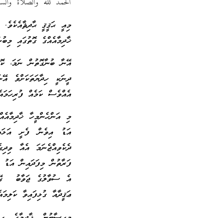
الحمد لله والصلاة والس
މިއީ ޙަޤީޤީ ޙާދިޘާއެކެވެ. 
ޚާދިމާއެއްގެ ގޮތުގައި މިބު
އޭނާ ބުނާގޮތުން ނަމަ، ކޮ
ދީނަކީ ހިދާޔަތަކަށްވެ އޭ
އެއްވެސް ކަމެއް ފުރިހަމައެ
މި އަންހެންމީހާ ޚާދިމާއެއ
އަޑު އިވެން ފެށީ އަޅައި
ދެކެވިއްޖެނަމަ އެއާ ވިދ
ފަރާތުން މިފަދައިން އަޑު 
އެ ސުވާލުގެ ޖަވާބު ގޭގެ
ޢަޤީދާއާ ގުޅިފައިވާ ކަލިމަ
މިހިސާބުން ޚާދިމާގެ ހިތ