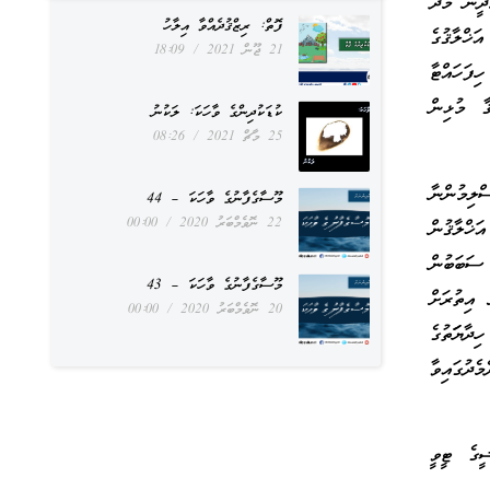
ދީނާ މެދު
ފޮތް: ރިޒްޤުދެއްވާ އިލާހު
ޚްލާޤުގެ
21 ޖޫން 2021
18:09
ިފަހައްޓާ
ާ މުޅިން
ކުޑަކުދިންގެ ވާހަކަ: ލަކުނު
25 މާޗް 2021
08:26
ލިމުންނާ
މޫސާގެފާނުގެ ވާހަކަ – 44
22 ނޮވެމްބަރު 2020
00:00
ޚްލާޤުން
 ސަބަބުން
މޫސާގެފާނުގެ ވާހަކަ – 43
 އިތުރަށް
20 ނޮވެމްބަރު 2020
00:00
ދާޔަަތުގެ
ދުގައިވާ
ީގެ ޓީވީ