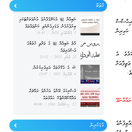
ޚުޠުބާ
ނަބިއްޔާ ﷺ އެކަލޭގެފާނުގެ އުންމަތަށްޓަކައި
އިޙްސާސް
ބިރުފުޅުގެން ވަޑައިގެންނެވި ކަންތައްތައް
 ކައިރިން
5 ފެބްރުއަރީ 2023
18:45
މާތް ނަބިއްޔާ ﷺ ގެ ވަދާޢީ ޚުތުބާގެ
އުސްއަލިތައް
ަމެވެ. އެ
21 ޖުލައި 2021
23:12
ަޒީފާއަށް
ﷲ ގެ ގެކޮޅުތައް މަތިވެރިކުރުން
ެ.
4 އޭޕްރިލް 2021
23:07
މުސްލިކަމު އޭނާގެ އަޚުންގެ މައްޗަށް
އަދާކޮށްދޭންޖެހޭ ޙައްޤުތައް
ައްވާނަމޭ
22 ޑިސެމްބަރު 2018
00:00
ްޒިފުންގެ
ކުޑަކުދިން