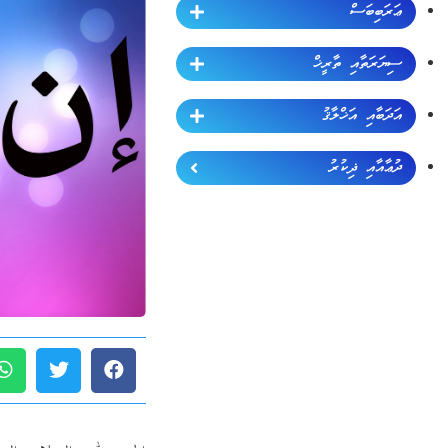
ޢަރަބިބަސް
ސިޔަރަތާއި ތާރީޚް
އަދަބާއި އަޚްލާޤު
ދުޢާއާއި ޛިކުރު