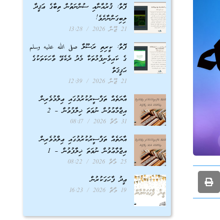
ފޮތް: ޤުރުއާނާއި ސުންނަތުން ތިބާގެ ޢަޤީދާ
ލިބިގަންނާށެވެ!
21 ޖޫން 2026
13:28
ފޮތް: ކީރިތި ރަސޫލާ صلى الله عليه وسلم
ގެ ކައިވެނިފުޅުތަކާ މެދު ދެކެވޭ ވާހަކަތަކުގެ
ޙަޤީޤަތް
21 ޖޫން 2026
12:39
އާޔަތެއް ތަފްސީރުކުރުމުގައި ޢިލްމުވެރިން
އިޖްމާޢުވުން ނުވަތަ ޚިލާފުވުން – 2
31 މާޗް 2026
08:17
އާޔަތެއް ތަފްސީރުކުރުމުގައި ޢިލްމުވެރިން
އިޖްމާޢުވުން ނުވަތަ ޚިލާފުވުން – 1
25 މާޗް 2026
08:22
ޢީދު ފާހަގަކުރުން
19 މާޗް 2026
16:23