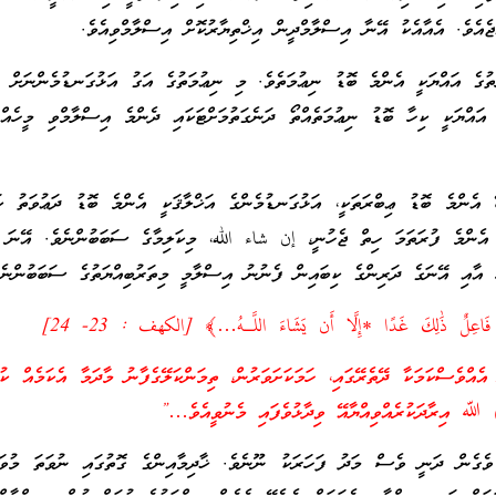
ޖެއެވެ. އެއާއެކު އޭނާ އިސްލާމްދީން އިޚްތިޔާރުކޮށް އިސްލާމްވިއެވެ.
ުގެ އައްޔަކީ އެންމެ ބޮޑު ނިޢުމަތެވެ. މި ނިޢުމަތުގެ އަގު އަޅުގަނޑުމެންނަށް 
ެ އައްޔަކީ ކިހާ ބޮޑު ނިޢުމަތެއްތޯ ދަނެގަތުމަށްޓަކައި ދެންމެ އިސްލާމްވި މީހެއް
 އެންމެ ބޮޑު ޢިބްރަތަކީ، އަޅުގަނޑުމެންގެ އަޚްލާޤަކީ އެންމެ ބޮޑު ދަޢުވަތު ކ
އެންމެ ފުރަތަމަ ހިތް ޖެހުނީ، إن شاء الله، މިކަލިމާގެ ސަބަބުންނެވެ. އޭނަ ވ
ާ އާއި އޭނަގެ ދަރިންގެ ކިބައިން ފެނުނު އިސްލާމީ މިތަރުބިއްޔަތުގެ ސަބަބުންނެވ
ّي فَاعِلٌ ذَٰلِكَ غَدًا *إِلَّا أَن يَشَاءَ اللَّـهُ…﴾ [الكهف : 23- 24]
ެއްވެސްކަމަކާ ދޭތެރޭގައި، ހަމަކަށަވަރުން، ތިމަންކަލޭގެފާނު މާދަމާ އެކަމެއް ކުރ
ވެގެން ދަނީ ވެސް މަދު ފަހަރަކު ނޫނެވެ. ޚާދިމާއިންގެ ގޮތުގައި ނުވަތަ މުވައ