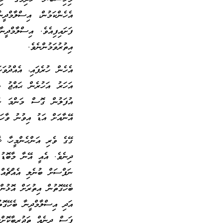
އެހެންކަމުން، އިސްލާމްދީ
ފަށައިފިއެވެ. އިސްލާމްދީ
އިތުރުވަމުންނެވެ.
އެހެން ހުރެފައި، އެއްދުވ
އަހަރު އަހުރެން ޙައްޖު 
އުފަލުން ގޮސް މަންމަ ކަ
އޭނާއަށް އަޑު އިވުނު ވާހަކ
ގޭގެ ވެރި އަންހެންމީހާ، ޚ
ދިނެވެ. އެއީ އޭނާ މާބޮޑު 
ނަފްސަށް ބުނެލި އެއްޗެއް
ބެހޭގޮތުން އިތުރަށް އޮޅުން
އަދި އިސްލާމްދީނާ ބެހޭގޮތ
ފަސް ދީނެއް ތަޖުރިބާކޮށް