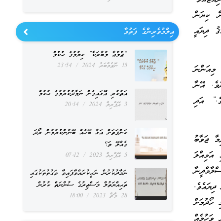
ް ކިޔަން
ު ދިޔައީ
ޢިލްމުވެރިންގެ ފަތުވާ
“ޖުމުޢާ މުބާރަކާ” ކިޔުމުގެ ޙުކުމް
15 ނޮވެމްބަރު 2024
23:54
މިއަންނަ
ވެ. އޭނާ
އަތުކުރި އޮޅައިގެން ނަމާދުކުރުމުގެ ޙުކުމް
ެ.” އަދި
3 އޭޕްރިލް 2024
20:14
ކަންފަތަށް އަޅާ ބޭހެއް ބޭނުންކުރުމުން ރޯދަ
މާ ޖަވާބު
ގެއްލޭ ތަ؟
 އަމިއްލަ
5 އޭޕްރިލް 2023
07:12
ލާމްދީނާ
ނަމާދުކުރުން ނަހީކުރައްވާފައިވާ ވަގުތުތަކުގައި
ތަޙިއްޔަތުލް މަސްޖިދުގެ ސުންނަތް ކުރުން
ދިޔައެވެ.
28 މާޗް 2023
18:00
 ހޯދުމަށް
ވަހުމެއް