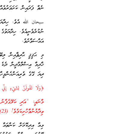
ނެތް ފަދައިން ކަށަވަރުވެއް
سبحان الله އެވެ. ހިދާޔަތ
ނުކުރެވެނީއެވެ. ހިދާޔަތުގ
އައްސަވާށެވެ.
މި ޙަޤީޤީ ޙާދިޘާއިން ލިބޭ
ޚާދިމާ އިސްލާމްދީން ދެކެ 
ދިޔަ ގޭގެ ވެރިއަންހެންމީހ
﴿وَلَا تَقُولَنَّ لِشَيْءٍ إِنِ
މާނައީ: “އަދި ކަލޭގެފާނު އ
ވިދާޅުނުވާހުށިކަމެވެ! (23) ﷲ އިރާދަކުރެއްވިއްޔާއޭ ވިދާޅުވެފައި މެނުވީއެވެ…”
މިއާ އިދިކޮޅަށް ކަންތައް 