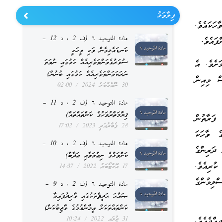
ފިލާވަޅު
ހަކައެވެ.
مادة التوحيد ٦ (ف 2 ، د 12 –
ފައެވެ.
ކަނޑައެޅިގެން ވަކި މީހަކީ
ސުވަރުގެވަންތަވެރިއެއް ކަމުގައި ނުވަތަ
ށެވެ. އެ
ނަރަކަވަންތަވެރިއެއް ކަމުގައި ބުނުން)
ް މިއިން
30 ނޮވެމްބަރު 2024
02:00
مادة التوحيد ٦ (ف 2 ، د 11 –
ޤިޔާމަތްދުވަހުގެ ކަންތައްތައް)
 ފަރާތުން
28 ފެބްރުއަރީ 2023
17:02
ެ ވާހަކަ
مادة التوحيد ٦ (ف 2 ، د 10 –
ދަރިންގެ
ކަށްވަޅުގެ ނިޢުމަތާއި ޢަޛާބު)
ކުރިއެވެ.
17 އޮކްޓޯބަރު 2022
14:37
ލިމުންގެ
مادة التوحيد ٦ (ف 2 ، د 9 –
ޞައްޙަ ޙަދީޘްތަކުގައި ވާރިދުފައިވާ
ކަންތައްތަކަށް އީމާންވުމުގެ ވާޖިބުކަން)
31 ޖުލައި 2022
10:24
ްޖެއެވެ.