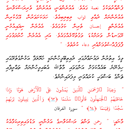
ފެންއާރުތަކުގެ نعمة ގައެވެ. އެއުރެންވަނީ، އެއުރެންގެ ވެރިރަސްކަލާނގެ
އެއުރެންނަށް ދެއްވި ثواب ލިބިލިބިއެވެ. ހަމަކަށަވަރުން، އޭގެކުރިން
އެއުރެންވީ إحسان ތެރިން ކަމުގައެވެ. އެއުރެން ނިދައިއުޅުނީ
ރޭގަނޑުން ވަރަށްކުޑަ ވަގުތުކޮޅެއްގައެވެ. އަދި އެއުރެން ހާރުދަމުގައި
ފާފަފުއްސެވުމަށްއެދި دعاء ކުރެތެވެ. “
މީގެ އިތުރުން ދަމުނަމާދުގައި ދެމިތިބޭމީހުންނަކީ ހެޔޮލަފާ އަޅުންގެތެރޭގައި
ހިމެނޭނެ ބައެއްކަމަށް އަންގަވައި މާތްﷲ އެބައިމީހުންނަށް ތަޢްރީފާއި
ޘަނާގެ ބަސްވަޙީ ކުރައްވަނީ މިފަދައިންނެވެ.
” وَعِبَادُ ٱلرَّ‌حْمَـٰنِ ٱلَّذِينَ يَمْشُونَ عَلَى ٱلْأَرْ‌ضِ هَوْنًا وَإِذَا
خَاطَبَهُمُ ٱلْجَـٰهِلُونَ قَالُوا۟ سَلَـٰمًا ﴿
٦٣
﴾ وَٱلَّذِينَ يَبِيتُونَ لِرَ‌بِّهِمْ
سُجَّدًا وَقِيَـٰمًا ﴿
٦٤
﴾ “
سورة الفرقان
މާނައީ: ” رحمن ވަންތަ ރަސްކަލާނގެ އަޅުންނީ، މަޑުމައިތިރިކަމާއެކު