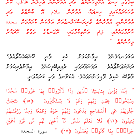
ބިމުގައި ހިނގާ އުޅޭމީހުންނެވެ. އަދި އެއުރެންނާ ޖާހިލުން مخاطب ކޮށް
ވާހަކަދައްކައިފި ހިނދަކު، އެއުރެން سلام އޭޭ ބުނެތެވެ. އަދި
އެއުރެންނީ، އެއުރެންގެ ވެރިރަސްކަލާނގެއަށް އަޅުކަން ކުޅައުމަށް، سجدة
ކުރުމުގައްޔާއި، قيام އަށްތިބުމުގައި، ރޭގަނޑުގެ ވަގުތު ހޭދަކުރާ
މީހުންނެވެ. “
އަޅުގަނޑުމެންގެ އީމާންކަމަށް ހެކި ވާނީ ކޮންބައެއްތޯއެވެ؟
ދަންނަވަންތޯއެވެ. ދަމުނަމާދުގައި ދެމިތިބޭމީހުންގެ އީމާންތެރިކަމަށް
މާތްﷲ ހެކިވެ ވޮޑިގަންނަވައެވެ. އެކަލާނގެ ވަޙީ ކުރައްވަނީ
” إِنَّمَا يُؤْمِنُ بِـَٔايَـٰتِنَا ٱلَّذِينَ إِذَا ذُكِّرُ‌وا۟ بِهَا خَرُّ‌وا۟ سُجَّدًا
وَسَبَّحُوا۟ بِحَمْدِ رَ‌بِّهِمْ وَهُمْ لَا يَسْتَكْبِرُ‌ونَ ﴿
١٥
﴾ تَتَجَافَىٰ
جُنُوبُهُمْ عَنِ ٱلْمَضَاجِعِ يَدْعُونَ رَ‌بَّهُمْ خَوْفًا وَطَمَعًا وَمِمَّا رَ‌زَقْنَـٰهُمْ
يُنفِقُونَ ﴿
١٦
﴾ فَلَا تَعْلَمُ نَفْسٌ مَّآ أُخْفِىَ لَهُم مِّن قُرَّ‌ةِ أَعْيُنٍ
جَزَآءًۢ بِمَا كَانُوا۟ يَعْمَلُونَ ﴿
١٧
﴾ “
سورة السجدة