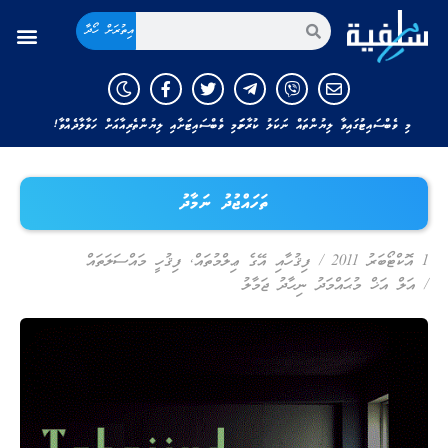
އިތުރަށް ހޯދާ
މި ވެބްސައިޓުގައިވާ ލިޔުންތައް ނަކަލު ކުރާނަމަ މި ވެބްސައިޓަށާއި ލިޔުންތެރިއާއަށް ހަވާލާދެއްވާ!
ތަހައްޖުދު ނަމާދު
1 އޮކްޓޯބަރު 2011
/
ފިޤުހާއި އޭގެ ޢިލްމުތައް
,
ފިޤުހީ މައްސަލަތައް
/
އަލް އަޚް މުޙައްމަދު ނިހާދު ޖަމާލު