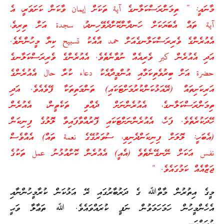
މާނައީ: ” ތިމަންރަސްކަލާނގެ آية ތަކަށް إيمان ވާކަން ކަށަވަރީ، އެ
آية ތައް އެބަޔަކަށް ހަނދާންކޮށްދެވޭހިނދު، سجدة އަށް ތިރިވެ،
އެއުރެންގެ ވެރިރަސްކަލާނގެއަށް حمد އާއެކު تسبيح ކިޔާ މީހުންނެވެ.
އަދި އެއުރެން كبر ވެރިއެއް ނުވާނެތެވެ. އެއުރެންގެ ވެރިރަސްކަލާނގެ
حضرة އަށް ބިރުވެތިކަމާއި އުންމީދާއެކު دعاء ކުރާ حال އެއުރެންގެ
އަރިކަށިތައް (ރޭއަޅުކަންކުރުމަށްޓަކައި) ތަންމަތިތަކާ ފޭވެއެވެ. އަދި
ތިމަންރަސްކަލާނގެ، އެއުރެންނަށް ދެއްވި ތަކެތީން، އެއުރެން
ހޭދަކުރެތެވެ. ފަހެ، އެއުރެންނަށްޓަކައި ފޮރުއްވާފައިވާ ލޮލުގެ ފިނިކަން
(އެބަހީ: ލޮލަށް ފިނިކަންދެނިވި، ސުވަރުގޭގެ نعمة ތައް) އެއްވެސް
نفس އަކަށް ނޭނގޭނެތެވެ (އެއީ) އެއުރެން ކޮށްއުޅުނު عمل ތަކުގެ
ޖަޒާއެއް ކަމުގައެވެ. “
މީގެ އިތުރުން މާތްﷲ ގެ ދަރުބާރުގައި ރޭ އަޅުކަން ކުރާމީހުންނާއި
އެހެންމީހުން ހަމަހަމަވުން ނަފީ ކުރައްވައެވެ. ﷲ ތަޢާލާ ވަޙީ