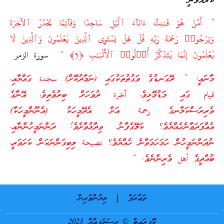
ކުރައްވަނީ
” أَمَّنْ هُوَ قَـٰنِتٌ ءَانَآءَ ٱلَّيْلِ سَاجِدًا وَقَآئِمًا يَحْذَرُ‌ ٱلآخِرَ‌ةَ
وَيَرْ‌جُوا۟ رَ‌حْمَةَ رَ‌بِّهِ قُلْ هَلْ يَسْتَوِى ٱلَّذِينَ يَعْلَمُونَ وَٱلَّذِينَ لَا
يَعْلَمُونَ إِنَّمَا يَتَذَكَّرُ‌ أُو۟لُوا۟ ٱلْأَلْبَـٰبِ ﴿
٩
﴾ “
سورة الزمر
މާނައީ: ” ރޭގަނޑުގެ ވަގުތުތަކުގައި (ނަމާދުކޮށް) سجدة ގައްޔާއި،
قيام ގައި މަޑުމޮޅިވެ، آخرة ދުވަހަށް ބިރުވެތިވެ، އޭނާގެ
ވެރިރަސްކަލާނގެ رحمة އަށް އެދޭމީހަކު (އެނޫންމީހަކާ)
އެއްފަދަވާނެހެއްޔެވެ؟ ކަލޭގެފާނު ވިދާޅުވާށެވެ! ދަންނަމީހުންނާއި،
ނުދަންނަމީހުން ހަމަހަމަވާނެ ހެއްޔެވެ؟ نصيحة ލިބިގަންނަކަން ކަށަވަރީ،
ބުއްދީގެ أهل ވެރިންނެވެ. “
ތަޢާރަފް
ލިޔުންތެރިން
ކޮޕީރައިޓް © ދިސަލަފިއްޔާ 2023