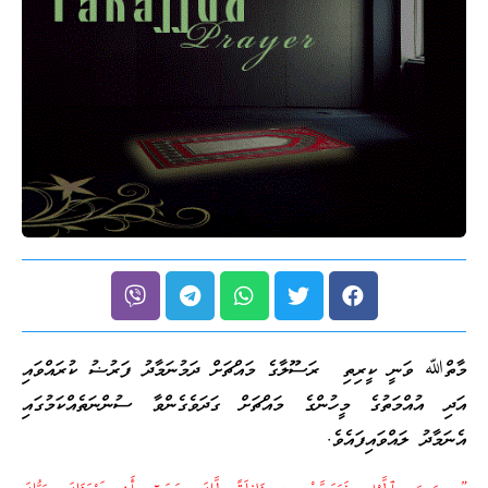
މާތްﷲ ވަނީ ކީރިތި ރަސޫލާގެ މައްޗަށް ދަމުނަމާދު ފަރުޟު ކުރައްވައި
އަދި އުއްމަތުގެ މީހުންގެ މައްޗަށް ގަދަވެގެންވާ ސުންނަތެއްކަމުގައި
އެނަމާދު ލައްވައިފައެވެ.