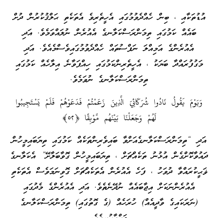
އުޑުތަކާއި ، ބިން ހެއްދެވުމުގައި އެހީތެރިވެ އެތަކެތި ޙަލްޤުކުރުން ދުށް
ބައެއް ކަމުގައި ތިމަންރަސްކަލާނގެ އެއުރެން ނުލައްވަމެވެ. އަދި
އެއުރެންގެ އަމިއްލަ ނަފްސުތައް ހެއްދެވުމުގައިވެސްމެއެވެ. އަދި
މަގުފުރައްދާ ބަޔަކު ، އެހީތެރިންކަމުގައި ހިއްޕަވާނެ އިލާހެއް ކަމުގައި
ތިމަންރަސްކަލާނގެ ނުވަމެވެ.
وَيَوْمَ يَقُولُ نَادُوا شُرَ‌كَائِيَ الَّذِينَ زَعَمْتُمْ فَدَعَوْهُمْ فَلَمْ يَسْتَجِيبُوا
لَهُمْ وَجَعَلْنَا بَيْنَهُم مَّوْبِقًا ﴿٥٢﴾
އަދި “ތިމަންރަސްކަލާނގެއަށްވާ ބައިވެރިންތަކެއް ކަމުގައި ތިޔަބައިމީހުން
ދައުވާކޮށްގެން އުޅުނު ތަކެއްޗަށް ، ތިޔަބައިމީހުން ގޮވާބަލާށޭ” އެކަލާނގެ
ޥަޙީކުރައްވާ ދުވަހު ، ފަހެ އެއުރެން އެތަކެއްޗަށް ގޮވިނަމަވެސް އެތަކެތި
އެއުރެންނަކަށް އިޖާބައެއް ނުދޭނެތެވެ. އަދި އެއުރެންގެ މެދުގައި
(ނަރަކައިގެ ވާދީއެއް) ހުރަހެއް (ގެ ގޮތުގައި) ތިމަންރަސްކަލާނގެ