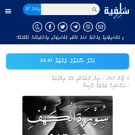
އިތުރަށް ހޯދާ
މި ވެބްސައިޓުގައިވާ ލިޔުންތައް ނަކަލު ކުރާނަމަ މި ވެބްސައިޓަށާއި ލިޔުންތެރިއާއަށް ހަވާލާދެއްވާ!
ކަހްފު ސޫރަތުގެ ތަރުޖަމާ 51-53
4 ޖޫން 2015
/
ދީން
,
ޤުރުއާނާއި އޭގެ ޢިލްމުތައް
/
އައްޝައިޚް ޒަމްޒަމް ފާރިޝް