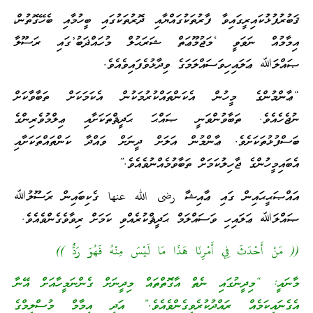
ޤަބުރުފުޅުކައިރީގައިވާ ފާރުތަކުގައްޔާއި ދޮރުތަކުގައި ބީހުމާއި ބެހޭގޮތުން،
އިމާމުއް ނަވަވީ ‘މަޖުމޫޢަތް ޝަރަޙުލް މުހައްޛަބު’ގައި ރަސޫލާ
ޞައްލަﷲ ޢަލައިހިވަސައްލަމަގެ ވިދާޅުވެފައިވެއެވެ.
“ޢާންމުންގެ މީހުން އެކަންތައްކުރުމަކުން އެކަމަކަށް ތަބާވާކަށް
ނުޖެހެއެވެ. ތަބާވުންވަނީ ޞައްޙަ ޙަދީޘްތަކަށާއި ޢިލްމުވެރިންގެ
ބަސްފުޅުތަކަށެވެ. ޢާންމުން އަލަށް ދީނަށް ވައްދާ ކަންތައްތަކަށާއި
އެބައިމީހުންގެ ޖާހިލުކަމަށް ތަބާވުމެއްނުވެއެވެ.”
އައްޞަޙީޙައިން ގައި ޢާއިޝާ رضى الله عنها ގެކިބައިން ރަސޫލުﷲ
ޞައްލަﷲ ޢަލައިހި ވަސައްލަމް ޙަދީޘްކުރެއްވި ކަމަށް ރިވާވެގެންވެއެވެ.
(( مَنْ أَحْدَثَ فِي أَمْرِنَا هَذَا مَا لَيْسَ مِنْهُ فَهُوَ رَدٌّ ))
މާނައީ: “މިދީނުގައި ނެތް އާގޮތްތައް މިދީނަށް ގެންނަމީހާއަށް އޭނާ
އެގެނައިކަމެއް ރައްދުކުރެވިގެންވެއެވެ.” އަދި އިމާމް މުސްލިމްގެ