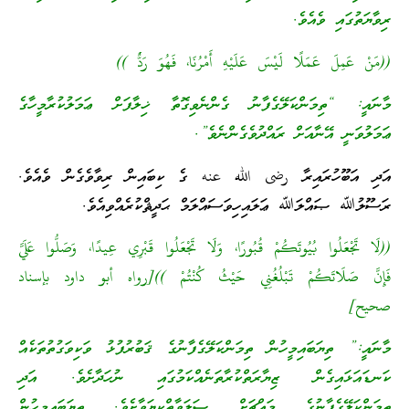
ރިވާޔަތުގައި ވެއެވެ.
((مَنْ عَمِلَ عَمَلًا لَيْسَ عَلَيْهِ أَمْرُنَا، فَهُوَ رَدٌّ ))
މާނައީ: “ތިމަންކަލޭގެފާނު ގެންނެވިގޮތާ ޚިލާފަށް ޢަމަލުކުރާމީހާގެ
ޢަމަލުވަނީ އޭނާއަށް ރައްދުވެގެންނެވެ”.
އަދި އަބޫހުރައިރާ رضى الله عنه ގެ ކިބައިން ރިވާވެގެން ވެއެވެ.
ރަސޫލުﷲ ޞައްލަﷲ ޢަލައިހިވަސައްލަމް ޙަދީޘްކުރެއްވިއެވެ.
((لَا تَجْعَلُوا بُيُوتَكُمْ قُبُورًا، وَلَا تَجْعَلُوا قَبْرِي عِيدًا، وَصَلُّوا عَلَيَّ
فَإِنَّ صَلَاتَكُمْ تَبْلُغُنِي حَيْثُ كُنْتُمْ ))[رواه أبو داود بإسناد
صحيح]
މާނައީ:” ތިޔަބައިމީހުން ތިމަންކަލޭގެފާނުގެ ޤަބުރުފުޅު ވަކިވަގުތުތަކެއް
ކަނޑައަޅައިގެން ޒިޔާރަތްކުރާތަނެއްކަމުގައި ނުހަދާށެވެ. އަދި
ތިމަންކަލޭގެފާނުގެ މައްޗަށް ޞަލަވާތްކިޔަވާށެވެ. ތިޔަބައިމީހުން