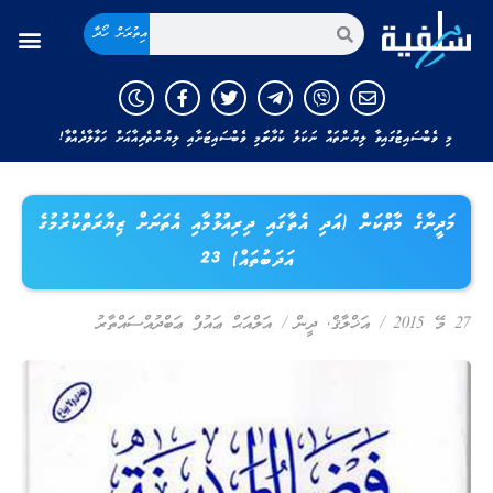
އިތުރަށް ހޯދާ
މި ވެބްސައިޓުގައިވާ ލިޔުންތައް ނަކަލު ކުރާނަމަ މި ވެބްސައިޓަށާއި ލިޔުންތެރިއާއަށް ހަވާލާދެއްވާ!
މަދީނާގެ މާތްކަން (އަދި އެތާގައި ދިރިއުޅުމާއި އެތަނަށް ޒިޔާރަތްކުރުމުގެ
އަދަބުތައް) 23
27 މޭ 2015
/
އަޚްލާޤް
,
ދީން
/
އަލްއަޙް ޢައުފް ޢަބްދުއްސައްތާރު