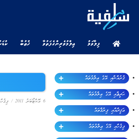
ފިލާވަޅު
ޢިލްމުވެރިންގެ ފަތުވާ
ޚުޠުބާ
ކުޑަކ
ޤުރުއާނާއި އޭގެ ޢިލްމުތައް
ޙަދީޘާއި އޭގެ ޢިލްމުތައް
6 އޮކްޓޯބަރު 2011
/
ފިޤުހާ
ޢަޤީދާއާއި ފިރުޤާތައް
ފިޤުހާއި އޭގެ ޢިލްމުތައް