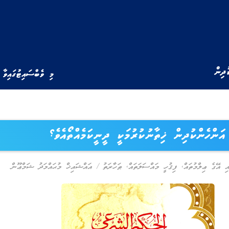
ުދިން
މި ވެބްސައިޓުގައިވާ 
އަންހެންކުދިން ޚިތާނުކުރުމަކީ ދީނީކަމެއްތޯއެވެ؟
އި އޭގެ ޢިލްމުތައް
,
ފިޤުހީ މައްސަލަތައް
,
ޠަހާރަތު
/
އައްޝައިޚް މުޙައްމަދު ޝަމްޢޫން