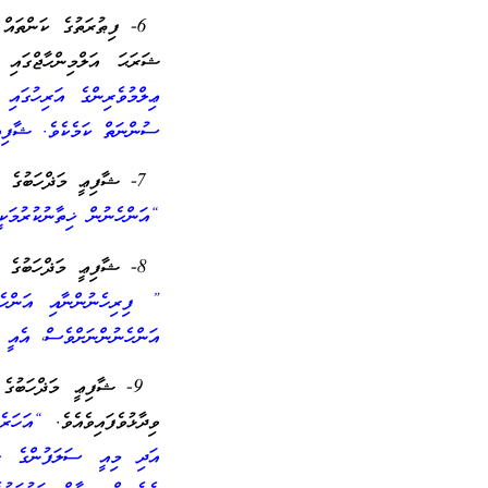
6- ފިޠުރަތުގެ ކަންތައް
ޝަރަޙަ އަލްމިންހާޖްގައި 
ޢިލްމުވެރިންގެ އަރިހުގައ
ސުންނަތް ކަމެކެވެ. ޝާފިޢީ
7- ޝާފިޢީ މަޛްހަބުގެ ފިޤުހުފޮތެއްކަމުގައިވާ ‘މިންހާޖުއް ޠާލިބީންގައި’ އައްނަވަވީ ރަޙިމަހުﷲ ވިދާޅުވެފައިވެއެވެ.
“އަންހެނުން ޚިތާނުކުރުމަކީ
8- ޝާފިޢީ މަޛްހަބުގެ އެހެން ފިޤުހުފޮތެއްކަމުގައިވާ ‘އަލްބަޔާނުގައި’ އަލްޢިމްރާނީ ރަޙިމަހުﷲ ވިދާޅުވެފައިވެއެވެ.
” ފިރިހެނުންނާއި އަންހެނ
އަންހެނުންނަށްވެސް، އެއީ ސ
9- ޝާފިޢީ މަޛްހަބުގެ
ވިދާޅުވެފައިވެއެވެ.
“އަހަރެ
އަދި މިއީ ސަލަފުންގެ ގިނ