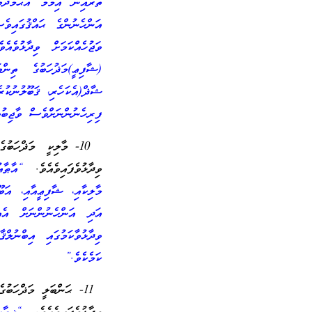
ތެރެއިން އިމާމް އަޙުމަދު
އަންހެނުންގެ ޙައްޤުގައިވ
ވަޖުހެއްކަމަށް ވިދާޅުވެއ
(ޝާފިޢީ)މަޛުހަބުގެ ތިން
ޝާޛް(އެކަހެރި، ޤަބޫލުނުކު
ފިރިހެނުންނަށްވެސް ވާޖިބު
10- މާލިކީ މަޛްހަބ
ވިދާޅުވެފައިވެއެވެ.
“އާޠާއު 
މާލިކާއި، ޝާފިޢީއާއި، އަބޫ
އަދި އަންހެނުންނަށް އެއ
ވިދާޅުވާކަމުގައި އިބްނުލް
ކަމެކެވެ.”
11- ޙަންބަލީ މަޛްހަބު