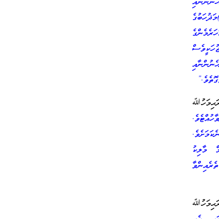
ނުންނާއި
ޛުހަބުގެ
ރެމެންގެ
ހަކީވެސް
ެނުންނާއި
ޮތެވެ.”
ަޙިމަހުﷲ
ުއްޓެވެ.
ކަމަށެވެ.
ް މާލިކު
ެރެއިންވާ
ރަޙިމަހުﷲ