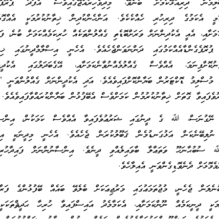
ިމުން ދިރިއުޅޭކަމަށް ބުނެވޭ، މިދިވެހިރާއްޖޭގައިވެސް އެފަދަ ޕްރޮޕެގެ
ަމީ އެކަމުގެ ދިރިހުރި ހެއްކެކެވެ. އަންހެންކުދިން ޚިތާނުކުރުމަކީ އެއްގޮތަ
މަށާއި، އެއީ އެކުދިންނަށް ވަރަށްބޮޑެތި ގެއްލުންތަކެއް ހުރިކަމެއްކަމަށް ބުނެ، ފަތ
ޕުރޮޕެގެންޑާއެއްކަމުގައި ދަންނަވަންޖެހެއެވެ. އެހެނީ އިސްލާމްދީނުގައި ޚިތާ
ާނުކޮށްފިނަމަ، އެއްވެސް ގެއްލުމެއްނުވާނެކަމަށާއި، އޭގެބަދަލުގައި އެކުދީން
ި މުސްލިމު ޑޮކްޓަރުން ބަޔާންކޮށްފައިވެއެވެ. އަދި އެކުދީންނަށް ގެއްލުންވަނީ ‘ފ
ެފައިވާ ގޮތަށް ޚިތާނުކުރުމުން ކަމަށްވެސް އެބޭފުޅުން ބަޔާންކުރައްވާފައިވެއެވެ.
އް ނޭގުނަސް، ﷲ ގެ ދީނުގައި ޝަރުޢުވެފައިވާ އެއްވެސް ކަމަކުން، އިންސާ
 ނުލިބޭނެކަން އަޅުގަނޑުމެން ޤަބޫލުކުރަން ޖެހެއެވެ. އެހެނީ މިދީނަކީ އި
ﷲ ސުބުޙާނަހޫ ވަތަޢާލާ ބާވައިލެއްވި ދީނެވެ. އިންސާނުންނަށް ފައިދާހުރިކަ
ެމޮޅަށް ދެނެވޮޑިގެންވަނީ އެއިލާހެވެ.
ނެލަން ޖެހެނީ، މުޖުތަމަޢުގައި މަރުޖިޢަކަށް ބެލެވޭ ބައެއް ބޭފުޅުންގެ ފަރާތ
ުމަކީ ދީނީކަމެއް ނޫންކަމަށާއި، އެކަމާމެދު އައިސްފައިވާ ހުރިހާ ޙަދީޘްތަކަކ