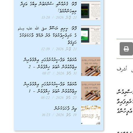
ފޮތް: ޤުރުއާނާއި ސުންނަތުން ތިބާގެ ޢަޤީދާ
ލިބިގަންނާށެވެ!
21 ޖޫން 2026
13:28
ފޮތް: ކީރިތި ރަސޫލާ صلى الله عليه وسلم
ގެ ކައިވެނިފުޅުތަކާ މެދު ދެކެވޭ ވާހަކަތަކުގެ
ޙަޤީޤަތް
21 ޖޫން 2026
12:39
އާޔަތެއް ތަފްސީރުކުރުމުގައި ޢިލްމުވެރިން
އިޖްމާޢުވުން ނުވަތަ ޚިލާފުވުން – 2
لى أشرف
31 މާޗް 2026
08:17
އާޔަތެއް ތަފްސީރުކުރުމުގައި ޢިލްމުވެރިން
އިޖްމާޢުވުން ނުވަތަ ޚިލާފުވުން – 1
ްލިމުން،
25 މާޗް 2026
08:22
ވިފައިވާ
ޢީދު ފާހަގަކުރުން
ެމީހުންގެ
19 މާޗް 2026
16:23