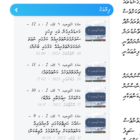
ންޑާތައް
ފިލާވަޅު
ކަށްވެސް
ުރަމުންދާ
مادة التوحيد ٦ (ف 2 ، د 12 –
ނުކުރަން
ކަނޑައެޅިގެން ވަކި މީހަކީ
ސުވަރުގެވަންތަވެރިއެއް ކަމުގައި ނުވަތަ
ނަށްވާނީ
ނަރަކަވަންތަވެރިއެއް ކަމުގައި ބުނުން)
ިރުޢައުނީ
30 ނޮވެމްބަރު 2024
02:00
مادة التوحيد ٦ (ف 2 ، د 11 –
ޤިޔާމަތްދުވަހުގެ ކަންތައްތައް)
ނުންނަށް
28 ފެބްރުއަރީ 2023
17:02
ންސާނުން
مادة التوحيد ٦ (ف 2 ، د 10 –
ންތަކާއި
ކަށްވަޅުގެ ނިޢުމަތާއި ޢަޛާބު)
17 އޮކްޓޯބަރު 2022
14:37
مادة التوحيد ٦ (ف 2 ، د 9 –
ުންވެސް،
ޞައްޙަ ޙަދީޘްތަކުގައި ވާރިދުފައިވާ
ީ ޟަޢީފު
ކަންތައްތަކަށް އީމާންވުމުގެ ވާޖިބުކަން)
31 ޖުލައި 2022
10:24