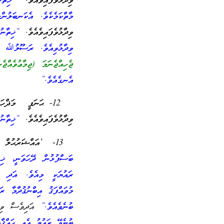
ވިދާޅުވެފައިވެއެވެ.
“ޚިތާނުކ
މާތްކަމެކެވެ. އެކަނބަލުނ
ވިދާޅުވެފައިވެއެވެ.
“ޚިތާނުކު
ވިދާޅުވިއެވެ. ރަސޫލުﷲ ޞ
ޖެހިއްޖެނަމަ (ޖިމާޢުވެއްޖެނ
އެނގެއެވެ.”
12- ޙަނަފީ މަޛްހަ
ވިދާޅުވެފައިވެއެވެ.
“ޚިތާނުކު
13- ‘އައްޝަރުޙުލް މުމްތިޢުގައި’ ޢުޘައިމީން ރަޙިމަހުﷲ ވިދާޅުވެފައިވެއެވެ.
ބަސްފުޅުން ދޭހަވަނީ، ޚިތާ
ރައުޔަކީ މިއެވެ. އަދި ފ
މުވައްފަޤު އިބްނުޤުދާމާ ރ
ބުނެވެއެވެ.”
އަދިވެސް ވިދާ
ބުނެވޭ ރައުޔު އެއީ ޙައްޤާ