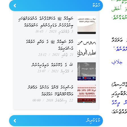
ޚުޠުބާ
 وَ أَحْظَى
ކަޑާށެވެ.
ނަބިއްޔާ ﷺ އެކަލޭގެފާނުގެ އުންމަތަށްޓަކައި
ބިރުފުޅުގެން ވަޑައިގެންނެވި ކަންތައްތައް
5 ފެބްރުއަރީ 2023
18:45
ޢަލަޤަމާ
މާތް ނަބިއްޔާ ﷺ ގެ ވަދާޢީ ޚުތުބާގެ
ވުނެވެ.”
އުސްއަލިތައް
21 ޖުލައި 2021
23:12
ْرِ خِلَافٍ
ﷲ ގެ ގެކޮޅުތައް މަތިވެރިކުރުން
4 އޭޕްރިލް 2021
23:07
ެހޭހިނދު)
މުސްލިކަމު އޭނާގެ އަޚުންގެ މައްޗަށް
ްބާރީގައި
އަދާކޮށްދޭންޖެހޭ ޙައްޤުތައް
22 ޑިސެމްބަރު 2018
00:00
ް މީހާގެ
ްޖެނަމަ،
ކުޑަކުދިން