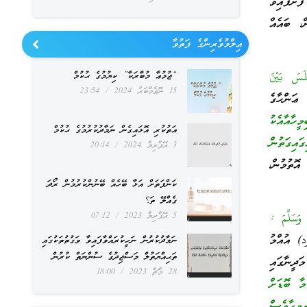
ަށާފައިވާ
ް، ބައެއް
ޢިލްމުވެރިންގެ ފަތުވާ
لَسَ بَيْنَ
“ޖުމުޢާ މުބާރަކާ” ކިޔުމުގެ ޙުކުމް
15 ނޮވެމްބަރު 2024
23:54
ންހާގެ
ީހާއާއެކު
އަތުކުރި އޮޅައިގެން ނަމާދުކުރުމުގެ ޙުކުމް
ައިގަތުން
3 އޭޕްރިލް 2024
20:14
ޮތުމުން،
ކަންފަތަށް އަޅާ ބޭހެއް ބޭނުންކުރުމުން ރޯދަ
ގެއްލޭ ތަ؟
5 އޭޕްރިލް 2023
07:12
ِ وَسَلَّمَ :
 އުއްމު
ނަމާދުކުރުން ނަހީކުރައްވާފައިވާ ވަގުތުތަކުގައި
ތަޙިއްޔަތުލް މަސްޖިދުގެ ސުންނަތް ކުރުން
ދީނާގައި
28 މާޗް 2023
18:00
ާ ބޮޑަށް
ިމީހާވެސް