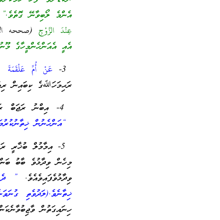
އެންމެ ލޯބިވާނޭ ގޮތެވެ.”
އ
عِنْدَ الزَّوْجِ
(صححه الأل
އެއީ އެއަންހެންމީހާގެ މޫނ
3-
عَنْ أُمِّ عَلْقَمَةَ أ
ރަޙިމަހަﷲގެ ކިބައިން ރިވ
4- އިބްނު ރަޖަބް ރަޙިމަހުﷲ ފަތުޙުލްބާރީގައި ވިދާޅުވެފައިވެއެވެ.
“އަންހެނުން ޚިތާނުކުރުމަކ
5- އިމާމުލް ބުޚާރީ ރަޙ
މިހެން ވިދާޅުވެ ބާބު ބަން
ވިދާޅުވެފައިވެއެވެ.
” ދެ ޚ
ޚިތާނެވެ.(ލަދުވެތި ގުނަވަނ
ހިނައިގަތުން ވާޖިބުވާނެކަން