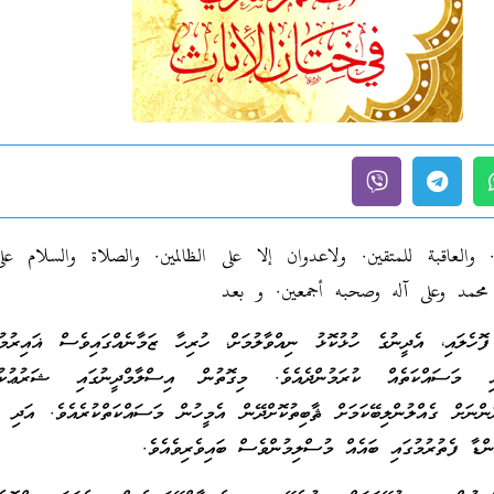
. والعاقبة للمتقين. ولاعدوان إلا على الظالمين. والصلاة والسلام ع
ينا محمد وعلى آله وصحبه أجمعين. و بعد
ލައި، އެދީނުގެ ހުޅުކޮޅު ނިއްވާލުމަށް، ހުރިހާ ޒަމާނެއްގައިވެސް ޣައިރުމުސ
އި މަސައްކަތެއް ކުރަމުންދެއެވެ. މިގޮތުން އިސްލާމްދީނުގައި ޝަރުޢުކުރެ
ންނަށް ގެއްލުންލިބޭކަމަށް ޘާބިތުކޮށްދޭން އެމީހުން މަސައްކަތްކުރެއެވެ. އަދި އ
ެންޑާ ފެތުރުމުގައި ބައެއް މުސްލިމުންވެސް ބައިވެރިވެއެވެ.