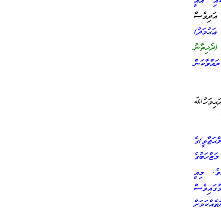
ައި އެއީ
”
އަދިވެސް
ަޙުމަދު)
 (ދެޚިތާނު
ައްވާކަން
ަޙިމަހުﷲ
ަޖާވީ)ގެ
ަޒްހަބުގެ
ވެ. މިއީ
ުގައިވެސް
ެއްކަމަށް