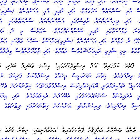
ވެސް ހިމެނެއެވެ. އަދި އިމާމް މާލިކާއި އިމާމް އަބޫހަނީފާ ވިދާޅުވަނީ ފިރިހެ
ެސް އެއީ ސުންނަތެއް ކަމުގައެވެ. އަދި ރާފިޢީ އެއީ އަހަރެމެންގެ (ޝާފިޢީ)މަ
ެވެ. އަދި ފިރިހެނުންނަށް ވާޖިބުވެފައި އަންހެނުންނަށް ސުންނަތްވުމަކީ އަހަ
ވަނަ ވަޖުހުކަމުގައި ރާފިޢީ ބަޔާންކުރައްވައެވެ. ނަމަވެސް، މި ދެ ވަޖު
ރެވޭ) ދެ ވަޖުހެވެ. އަދި އަހަރެމެންގެ (ޝާފިޢީ)މަޛުހަބުގެ ޞައްޙަ ވަޖުހަކީ އަންހ
ވުމެވެ. މިއީ ޝާފިޢީ ރަޙިމަހުﷲގެވެސް ރައުޔެވެ. އަދި ޖުމުހޫރުންވެސް ވިދާޅުވާގ
ުގެ ފޮތެއް ކަމުގައިވާ ‘އަލް އިސްތިޛްކާރުގައި’ އިބްނު ޢަބްދިލް ބައްރި ރ
ވިދާޅުވެއެވެ. ޚިތާނު ނުކުރަނީސް މީހެއްގެ އިސްލާމްކަން ފުރިހަމަ ނުވާހ
ޙަނީފާ ދެއްކިލައްވަނީ ބޮޑުމީހެއްވިޔަސް، އިސްލާމްވުމަށްފަހު ޚިތާނުކުރަން ޖެހޭނެ
ީ އެދެވިގެންވާ ސުންނަތެއްކަމުގައި އެބޭކަލުން ދެކިލައްވައެވެ. އަދި އިމާމ
ޤާސިމް ވިދާޅުވިއެވެ. ފިރިހެނުންނާއި އަންހެނުން ޚިތާނުކުރުމަކީ ފިޠުރަތުގެ ތ
ގެ އެންމެ މަޝްހޫރު އެއްފިޤުހު ފޮތްކަމުގައިވާ ‘އަލްމުޣުނީގައި’ އިބްނު ޤުދާމާ 