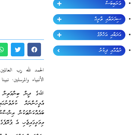
ޢަރަބިބަސް
ސިޔަރަތާއި ތާރީޚް
އަދަބާއި އަޚްލާޤު
ދުޢާއާއި ޛިކުރު
الحمد لله رب العالمين
الأنبياء والمرسلين. نب
ﷲގެ ދީން ބިންމަތިން ފޮހެ
އެމީހުންނަށް ކުރެވުނުހަ
ބައެއްކަންތަކުން އިންސާނު
މިމަޅީގައިޖެހި، އެ ޕުރޮޕެގ