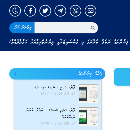
އިތުރަށް ހޯދާ
ލިޔުންތައް ނަކަލު ކުރާނަމަ މި ވެބްސައިޓަށާއި ލިޔުންތެރިއާއަށް ހަވާލާދެއްވާ!
ފަހުގެ ލިޔުންތައް
ފޮތް: شرح العقيدة الواسطية
21 ޖޫން 2026
13:54
ފޮތް: تعليم الصلاة | ނަމާދު ކުރަން
ދަސްކުރަމާ
21 ޖޫން 2026
13:40