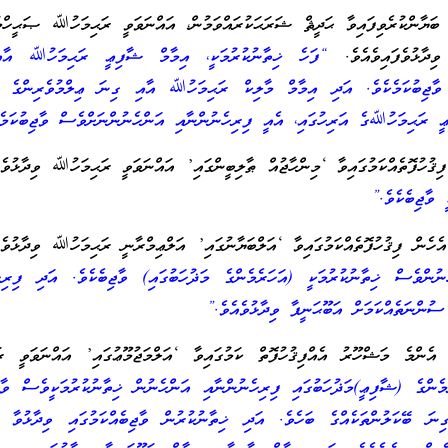
 ބަޔާންކުރެވިފައިވާ ޙަދީޘް ޝަރަޙަކުރައްވަމުން، އައްނަވަވީ ރަޙިމަހުﷲ ޞަޙީހްމ
ވިދާޅުވެފައިވެއެވެ.
“ފަހެ ޚިތާނުކުރުމަކީ، އިމާމް ޝާފިޢީ ރަޙިމަހުﷲ އާއ
ި ވާޖިބުކަމެކެވެ. އަދި އިމާމް މާލިކް ރަޙިމަހުﷲ އާއި ގިނަ ޢިލްމުވެރިންގެ އަ
 ރަޙިމަހުﷲގެ އަރިހުގައި، އެއީ ފިރިހެނުންނާއި އަންހެނުންނަށްވެސް ވާޖިބުކަމެ
 ވާޖިބެކެވެ.”
ުންވެސް ޚިތާނުކުރުމަކީ (އަހަރެމެންގެ މަޛުހަބުގައި) ވާޖިބެކެވެ. އަދި ފިރިހެ
ުންނަތެއްކަމަށް އަބޫޙަނީފާ ވިދާޅުވެއެވެ.”
 އެންމެ މަޝްހޫރު އެއްފިޤުހުފޮތް ކަމުގައިވާ ‘އަލްމަޖުމޫޢުގައި’ އައްނަވަވީ ރ
މެންގެ (ޝާފިޢީ)މަޛުހަބުގައި ފިރިހެނުންނާއި އަންހެނުން ޚިތާނުކުރުމަކީވެސް ވާޖ
ަ ބޭކަލުންތަކެއްގެ ބަހެވެ. އަދި ޚިތާނުކުރުން ވާޖިބެއްކަމުގައި ވިދާޅުވާ ބޭ