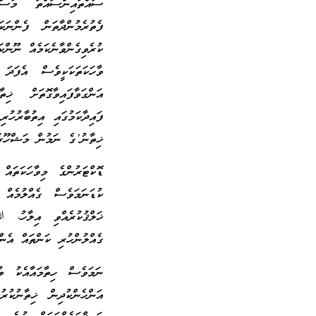
ސައްތައިންސައްތަ މުސްލ
ފެތުރެމުންދާތަން ފެންނަކ
ކުރެވިގެންވާނެކަމެއް ނޫންކަ
ވާހަކަތަކަކީވެސް އެފަދަ 
އަންގަވާފައިވާގޮތަށް ޚިތ
ފައިދާކަމުގައި އިތުބާރުހުރ
ޚިތާނު’ގެ ނަމުން މަޝްހޫރުވ
ޑޮކްޓަރުންގެ މިވާހަކަތަ
ކުޑަނަމަވެސް ގެއްލުމެއް
ޚަލްޤުކުރެއްވި އިލާހު، 
ގެއްލުންހުރި ކަންތައް އެންމ
ނަމަވެސް ހިތާމައާއެކު ބު
އަންހެންކުދިން ޚިތާނުކުރ