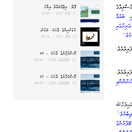
ުސްލިމްގެ
ފޮތް: ރިޒްޤުދެއްވާ އިލާހު
21 ޖޫން 2021
18:09
ި ބައެއް
ރިހުގައި
ކުޑަކުދިންގެ ވާހަކަ: ލަކުނު
ކެވެ.”
25 މާޗް 2021
08:26
މޫސާގެފާނުގެ ވާހަކަ – 44
22 ނޮވެމްބަރު 2020
00:00
މޫސާގެފާނުގެ ވާހަކަ – 43
ނުންނާއި
20 ނޮވެމްބަރު 2020
00:00
ަޙިމަހުﷲ
ިބެކެވެ.”
ފުޅުންގެ