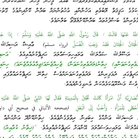
، އެކަމުގެ މަޝްރޫޢިއްޔަތުކަމާމެދުވެސް ބައެއް މީހުން މިހާރު ޝައްކުކުރަން ފ
ކަމުގެ ޙަޤީޤަތް ލޮބުވެތި އަޚުންނާއި އުޚުތުންނަށް ބަޔާން ކޮށްދިނުމުގެ ގޮތުނ
ުވެރިންގެ ބަސްފުޅުތައް ބަޔާންކޮށްލެވޭތޯ ބަލާނަމެވެ.
َّهُ عَنْهَا قَالَتْ : قَالَ رَسُولُ اللَّهِ صَلَّى اللَّهُ عَلَيْهِ وَسَلَّمَ : إِذَا جَ
ْخِتَانُ الْخِتَانَ فَقَدْ وَجَبَ الْغُسْلُ
(رواه مسلم) ޢާއިޝާ ރަޟިޔަﷲ ޢަ
ެވެ. ރަސޫލުﷲ ޞައްލަﷲ ޢަލައިހިވަސައްލަމަ ޙަދީޘްކުރެއްވިއެވެ.
“އަނބިމ
ުވެތިގުނަވަނާއި) ޚިތާނު(ލަދުވެތިގުނަވަން) ޖެހިއްޖެނަމަ(ޖިމާޢުވެއްޖެނަމަ) ހިނައިގ
ުގައި ދެމަފިރިންގެ ލަދުވެތިގުނަވަނަށްވެސް ޚިތާނޭ ޙަދީޘްކުރައްވާފައި އ
ީވެސް މަޝްރޫޢުކަމެއްކަން އެނގިގެންދެއެވެ.
نْصَارِيَّةِ أَنَّ امْرَأَةً كَانَتْ تَخْتِنُ بِالْمَدِينَةِ فَقَالَ لَهَا النَّبِيُّ صَلَّى اللَّهُ عَلَيْه
ْظَى لِلْمَرْأَةِ ، وَأَحَبُّ إِلَى الْبَعْلِ
(صححه الألباني في صحيح أبي داود)
ާ ރަޟިޔަﷲ ޢަންހާގެ ކިބައިން ރިވާވެގެންވެއެވެ. ޚިތާނުކޮށްދޭ އަންހެނެއް މަ
ައްލަﷲ ޢަލައިހިވަސައްލަމަ އޭނާއަށް ޙަދީޘްކުރެއްވިއެވެ.
“(ޚިތާނު ކުރާއިރު) މ
ަރުން އެއީ އަންހެންމީހާއަށް އެންމެ ފައިދާބޮޑު، އެންމެ އަރާމު ގޮތެވެ. އަދި ފިރ