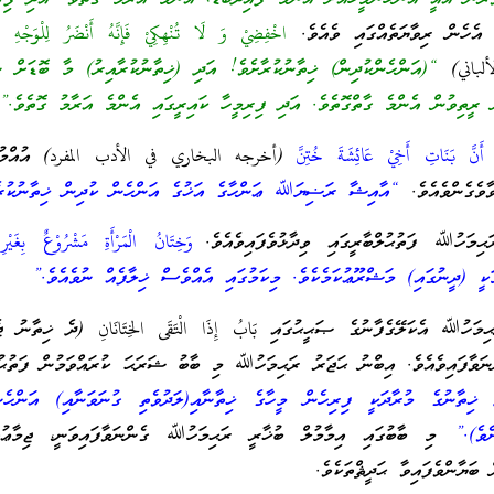
ެހެން ރިވާޔަތެއްގައި ވެއެވެ.
اخْفِضِيْ وَ لَا تُنْهِكِيْ فَإِنَّهُ أَنْضَرُ لِلْوَجْهِ
باني)
“(އަންހެންކުދިން) ޚިތާނުކުރާށެވެ! އަދި (ޚިތާނުކުރާއިރު) މާ ބޮޑަށް ނު
ު ރީތިވުން އެންމެ ގާތްގޮތެވެ. އަދި ފިރިމީހާ ކައިރީގައި އެންމެ އަރާމު ގޮތެވެ.”
َنَّ بَنَاتِ أَخِيْ عَائِشَةَ خُتِنَّ
(أخرجه البخاري في الأدب المفرد) އުއްމު 
ާވެގެންވެއެވެ.
“އާއިޝާ ރަޟިޔަﷲ ޢަންހާގެ އަޚުގެ އަންހެން ކުދިން ޚިތާނުކުރެ
وَخِتَانُ الْمَرْأَةِ مَشْرُوْعٌ بِغَي
ީ (ދީނުގައި) މަޝްރޫޢުކަމެކެވެ. މިކަމުގައި އެއްވެސް ޚިލާފެއް ނުވެއެވެ.”
ިމަހުﷲ އެކަލޭގެފާނުގެ ޞަޙީޙުގައި بَابُ إِذَا الْتَقَى الخِتَانَانِ (ދެ ޚިތާނު ޖ
ނަވާފައިވެއެވެ. އިބްނު ޙަޖަރު ރަޙިމަހުﷲ މި ބާބު ޝަރަޙަ ކުރައްވަމުން ފަތުޙުލ
ިތާނުގެ މުރާދަކީ ފިރިހެން މީހާގެ ޚިތާނާއި(ލަދުވެތި ގުނަވަނާއި) އަންހެނ
ެވެ).”
މި ބާބުގައި އިމާމުލް ބުޚާރީ ރަޙިމަހުﷲ ގެންނަވާފައިވަނީ، ޖިމާޢުވެއ
 ބަޔާންވެފައިވާ ޙަދީޘްތަކެވެ.