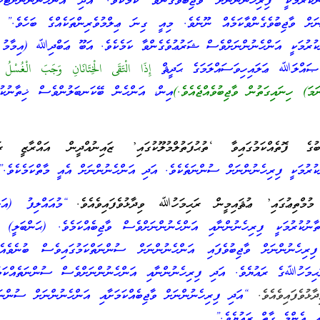
ުރުމަކީ ފިރިހެނުންނަށް ވާޖިބުވެގެންވާ ކަމެކެވެ. އަދި އަންހެނުންނަށްޓަކ
ްނަށް ވާޖިބުވެގެންވާކަމެއް ނޫނެވެ. މިއީ ގިނަ ޢިލްމުވެރިންތަކެއްގެ ބަހެވެ.
ރުމަކީ އަންހެނުންނަށްވެސް ޝަރުޢުވެގެންވާ ކަމެކެވެ. އަބޫ ޢަބްދިﷲ (އިމާމު ޢ
ައްލަﷲ ޢަލައިހިވަސައްލަމަގެ ޙަދީޘް
إِذَا الْتَقَى الْخِتَانَانِ وَجَبَ الْغُسْلُ
ަމަ) ހިނައިގަތުން ވާޖިބުވެއްޖެއެވެ.)
އިން، އަންހެން ބޭކަނބަލުންވެސް ޚިތާނުކުރ
ބުގެ ފޮތެއްކަމުގައިވާ ‘ތުޙުފަތުލްމުލޫކުގައި’ ޒައިނުއްދީން އައްރާޒީ ރ
ރުމަކީ ފިރިހެނުންނަށް ސުންނަތެކެވެ. އަދި އަންހެނުންނަށް އެއީ މާތްކަމެކެވެ.”
“މުއައްލިފު (އަލްޙ
ނުކުރުމަކީ ފިރިހެނުންނާއި އަންހެނުންނަށްވެސް ވާޖިބެއްކަމެވެ. (ޙަންބަލީ) މ
ިރިހެނުންނަށް ވާޖިބުވެފައި އަންހެނުންނަށް ސުންނަތްކަމުގައިވެސް ބުނެވެއެ
ަޙިމަހުﷲގެ ރައުޔެވެ. އަދި ފިރިހެނުންނާއި އަންހެނުންނަށްވެސް ސުންނަތެއްކަމ
ޅުވެފައިވެއެވެ.
“އަދި ފިރިހެނުންނަށް ވާޖިބެއްކަމަށާއި އަންހެނުންނަށް ސުންނަތ
އި އެންމެ ގާތް ރައުޔެވެ.”