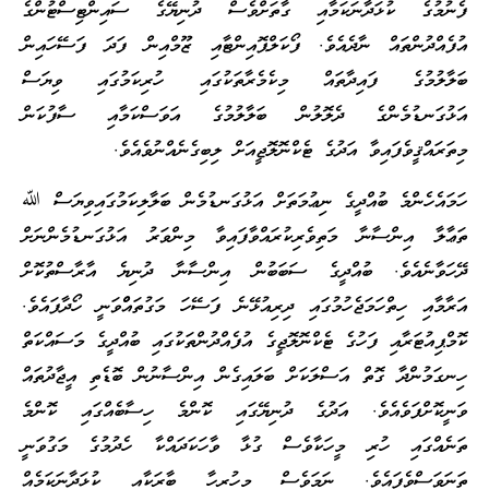
ފެނުމުގެ ކުޅަދާނަކަމާއި ގާތަށްވެސް ދުނިޔޭގެ ސައިންޓިސްޓުންގެ
އުފެއްދުންތައް ނާދެއެވެ. ފޯކަލްޕޮއިންޓާއި ޒޫމްއިން ފަދަ ފަސޭހައިން
ބަލާލުމުގެ ފައިދާތައް މިކެމެރާތަކުގައި ހުރިކަމުގައި ވިޔަސް
އަޅުގަނޑުމެންގެ ދެލޮލުން ބަލާލުމުގެ އަވަސްކަމާއި ސާފުކަން
މިތަރައްޤީވެފައިވާ އަދުގެ ޓެކްނޮލޮޖީއަށް ލިބިގެނެއްނުވެއެވެ.
ހަމައެހެންމެ ބުއްދީގެ ނިޢުމަތަށް އަޅުގަނޑުމެން ބަލާލިކަމުގައިވިޔަސް ﷲ
ތަޢާލާ އިންސާނާ މަތިވެރިކުރައްވާފައިވާ މިންވަރު އަޅުގަނޑުމެންނަށް
ދޭހަވާނެއެވެ. ބުއްދީގެ ސަބަބުން އިންސާނާ ދުނިޔެ އާރާސްތުކޮށް
އަރާމާއި ހިތްހަމަޖެހުމުގައި ދިރިއުޅޭނެ ފަސޭހަ މަގުތައްްވަނީ ހޯދާފައެވެ.
ކޮމްޕިއުޓަރާއި ފަހުގެ ޓެކްނޮލޮޖީގެ އުފެއްދުންތަކުގައި ބުއްދީގެ މަސައްކަތް
ހިނގަމުންދާ ގޮތް އަސްލަކަށް ބަލައިގެން އިންސާނުން ބޮޑެތި އީޖާދުތައް
ވަނީކޮށްފަވެއެވެ. އަދުގެ ދުނިޔޭގައި ކޮންމެ ހިސާބެއްގައި ކޮންމެ
ތަނެއްގައި ހުރި މީހަކާވެސް ގުޅާ ވާހަކަދައްކާ ހެދުމުގެ މަގުވަނީ
ތަނަވަސްވެފައެވެ. ނަމަވެސް މިހުރިހާ ބާރަކާއި ކުޅަދާނަކަމެއް