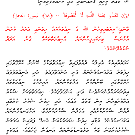
ﷲ ތަޢާލާ ކީރިތި ޤުރުއާނުގައި ވަޙީ ކުރައްވާފައިވަނީ:
(وَإِن تَعُدُّوا نِعْمَةَ اللَّـهِ لَا تُحْصُوهَا ۗ .. ﴿١٨﴾ (سورة النحل)
މާނައީ:”ތިޔަބައިމީހުން ﷲ ގެ ނިޢުމަތްތައް ހިމަނައި ޢަދަދު ކުރަން
އުޅުނަސް ތިޔަބައިމީހުންނަށް އެނިޢުމަތްތަކެއް ގުނާ އަދަދު
ނުކުރެވޭނެއެވެ.”
ހަމައެއާއިއެކު އެއިލާހު ދެއްވާފައިވާ ނިޢުމަތްތަކުގެ ބޭނުން ހެޔޮގޮތުގައި
ހިފުމަށް އަޅުގަނޑުމެންނަށް ވަނީ އަންގަވާފައެވެ. އަދި އެނިޢުމަތްތައް
ހެޔޮގޮތުގައި ބޭނުންކުރާ އަޅުތަކުންނަށް އެއިލާހުގެ ނިޢުމަތްތައް
އިތުރުކުރައްވާނެކަންވެސް ވަނީ އަންގަވާފައެވެ. ނިޢުމަތްތަކަށް ޝުކުރު
އަދާކުރެވިދާނެ ތިން ގޮތެއް ވެއެވެ. އެއީި ހިތުން ޝުކުރު ކުރުމާއި
ދުލުން ޝުކުރުކުރުމާއި ޢަމަލުން ޝުކުރުކުރުމެވެ. އަޅުގަނޑުމެންނަށް
އަޅުގަނޑުމެންގެ ދުލާއި ހިތުން ޝުކުރުކުރަން އެނގޭ ފަދައިން ޢަމަލުން
ޝުކުރުކުރެވޭނެ ގޮތް އަޅުގަނޑުމެންނަށް އެނގެން ޖެހެއެވެ. އެގޮތަކީ