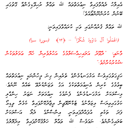
އެއިލާހު ދެއްވާފައިވާ ނިޢުމަތްތައް ﷲ ތަޢާލާ ރުހިވޮޑިގެންވާ ގޮތުގައި
ބޭނުން ކުރުންނޫންތޯއެވެ!
ﷲ ތަޢާލާ ޤުރުއާނުގައި ވަޙީ ކުރައްވާފައިވަނީ:
(اعْمَلُوا آلَ دَاوُودَ شُكْرًا ۚ .. ﴿١٣﴾ (سورة سبإ)
މާނައީ: ”ދާވޫދު އަލައިހިއްސަލާމުގެ އަޙުލުވެރިން ހެޔޮ ޢަމަލުތަކުން
ޝުކުރުކުރާށެވެ.”
ޙަޤީގަތުގައިވެސް އަޅުގަނޑުމެންގެ ތެރެއިން ގިނަ މީހުންނަކީ ނިޢުމަތްތައް
ބީވުމުގެ ކުރިން އެނިޢުމަތްތަކުގެ އަގު ވަޒަންކުރެވޭ ބައެެއް ނޫނެވެ.
މިސާލަކަށް އަޅުގަނޑުމެންގެ ފެނުމުގެ ނިޢުމަތަށް ނަޒަރު ހިންގާލި
ކަމުގައިވިޔަސް މިޒަމާނުގެ ޓެކްނޮލޮޖީން އީޖާދުކޮށްފައިވާ ކެމެރާ ވީޑިއޯ
ފަދަ ތަކެތި އުފައްދާފައިވަނީ އިންސާނާގެ ދެލޯ އަސްލަކަށް
ބަލައިގެންނެވެ. ނަމަވެސް ﷲ ތަޢާލާ ޚަލްޤުކޮށްފައިވާ މިދެލޮލުގެ