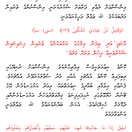
އިންސާނާއަށް ދެއްވި ފަަރާތަށް ޝުކުރުކުރަނީ އިންސާނުންގެ ތެރެއިން
މަދުބައެކެވެ. ﷲ ތަޢާލާ ވަޙީކުރައްވަނީ:
(وَقَلِيلٌ مِّنْ عِبَادِيَ الشَّكُورُ ﴿١٣﴾ (سورة سبإ)
މާނައީ:”އަދި ތިމަން އިލާހުގެ އަޅުތަކުންގެ ތެރެއިން ގިނަގިނައިން
ޝުކުރުވެރިވާ މީހުން ވަރަށް މަދެވެ.”
ކޮންމެ ނިޢުމަތަކީވެސް އިމްތިޙާނެކެވެ. އިންސާނާއަށް ދުނިޔޭގައި
ލިބިފައިވާ ކޮންމެ އެއްޗަކީ އެއާއި މެދު ސުވާލުކުރެވޭނެ އެއްޗެކެވެ.
ފެނުމާއި އިވުމާއި ބުއްދީގެ ނިޢުމަތްތައް، މިއަދު އަޅުގަނޑުމެން އޭގެ
ބޭނުން ހެޔޮގޮތުގައި ނުހިފައިފިނަމަ ޤިޔާމަތްދުވަހުން އަޅުގަނޑުމެންނާއި
ދެކޮޅަށް ހެކިދޭނެއެވެ. އެކަން ބަޔާންކުރައްވާ ﷲ ތަޢާލާވަނީ
އަންގަވާފައެވެ.
(حَتَّىٰ إِذَا مَا جَاءُوهَا شَهِدَ عَلَيْهِمْ سَمْعُهُمْ وَأَبْصَارُهُمْ وَجُلُودُهُم