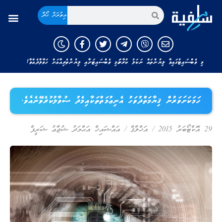
އިތުރަށް ހޯދާ
މި ވެބްސައިޓުގައިވާ ލިޔުންތައް ނަކަލު ކުރާނަމަ މި ވެބްސައިޓަށާއި ލިޔުންތެރިއާއަށް ހަވާލާދެއްވާ!
ހަމަކަށަވަރުން ޤިޔާމަތްދުވަހު އެނިޢުމަތްތަކާއިމެދު ސުވާލުކުރެވޭނެއެވެ.
29 އޮކްޓޯބަރު 2015
/
އަޚްލާޤް
/
އައްޝައިޚް އަޙްމަދު ޝުޖާޢު ޝަރީފް