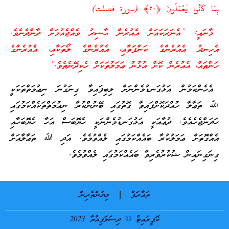
بِمَا كَانُوا يَعْمَلُونَ ﴿٢٠﴾ (سورة فصلت)
މާނައީ: ”އެނަރަކައަށް އެއުރެން ޙާޟިރު ވެއްޖެއުމަށް ދާންދެނެވެ.
އެހިނދު އެއުރެންގެ ކަންފަތާއި، އެއުރެންގެ ލޯތަކާއި، އެެއުރެންގެ
ހަންތައް، އެއުރެން ކޮށް އުޅުނު ޢަމަލުތަކަށް ހެކިދޭނެތެވެ.”
އެހެންކަމުން އަޅުގަނޑުމެންނަށް ލިބިފައިވާ ގިނަގުނަ ނިޢުމަތްތަކަކީ
ﷲ ތަޢާލާ ހުއްދަކޮށްފައިވާ ގޮތުގައި ބޭނުންކުރާ ނިޢުމަތްތަކެއްކަމުގައި
ހަދަންޖެހެއެވެ. ދުޢާއަކީ އަޅުގަނޑުމެންނަކީ ހެޔޮބަސް އަހާ ހެޔޮބަހާއި
އެއްގޮތަށް ޢަމަލުކުރާ ބައެއްކަމުގައި ލެއްވުމެވެ. އަދި ﷲ ތަޢާލާއަށް
ގިނަގިނައިން ޝުކުރުވެރިވާ ބައެއްކަމުގައި ލެއްވުމެވެ.
ތަޢާރަފް
ލިޔުންތެރިން
ކޮޕީރައިޓް © ދިސަލަފިއްޔާ 2023