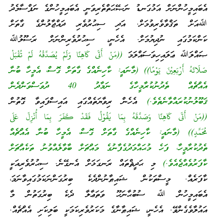
އެބައިމީހުންނަށް އަޅުގަނޑު ނަޞޭޙަތްތެރިވަނީ އެބައިމީހުންގެ ނަފްސާމެދު
ﷲއަށް ތަޤްވާވެރިވުމަށް. އަދި ސިޙުރުވެރި ދައްޖާލުންގެ ގާތަށް
ކަންކަމުގައި ނުދިޔުމަށް. އެހެނީ، ސިޙުރުވެރިންނަށް ރަސޫލުﷲ
ޞައްލަﷲ ޢަލައިހިވަސައްލަމަ
((مَنْ أَتَى كَاهِنًا وَلَمْ يُصَدِّقْهُ لَمْ تُقْبَلْ
صَلَاتَهُ أَرْبَعِيْنَ يَوْمًا)) (މާނައީ: ކާހިނެއްގެ ގާތަށް ގޮސް، އެމީހާ ބުނާ
އެއްޗެއް ތެދުނުކުރާމީހާގެ ނަމާދު 40 ދުވަސްވަންދެން
ޤަބޫލުނުކުރައްވާނެތެވެ.)
އެހެން ރިވާޔަތެއްގައި އައިސްފައިވާ ގޮތުން
((مَنْ أَتَى كَاهِنًا وَصَدَّقَهُ بِمَا يَقُوْلُ فَقَدْ كَفَرَ بِمَا أُنْزِلَ عَلَى
مُحَمَّدٍ)) (މާނައީ: ކާހިނެއްގެ ގާތަށް ގޮސް، އެމީހާ ބުނާ އެއްޗެއް
ތެދުކުރާމީހާ، ފަހެ މުޙައްމަދުގެފާނުގެ މައްޗަށް ބާވާލެއްވުނު ތަކެއްޗަށް
ކާފަރުވެއްޖެއެވެ.)
މި ޙަދީޘްތައް ރަނގަޅަށް އެނގޭނެ. ސިޙުރުވެރިއަކީ
ކާފަރެއް. މީސްތަކުން ޝައިޠާނުންދެކެ ބިރުގަންނަކަމުގައިވާނަމަ،
އެބައިމީހުން ﷲ ސުބުޙާނަހޫ ވަތަޢާލާ ދެކެ ބިރުގަތުން މާ
އައުލާވެގެންވޭ. އެހެނީ، ޝައިޠާނާގެ މަކަރުވެރިކަމަކީ ބަލިކަށި އެއްޗެއް.