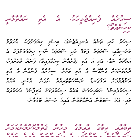
ސިޙުރެއް ފެނިއްޖެމީހަކު، އެ އެތި ނައްތާލާނީ
ކިހިނެއްތޯ؟
ސިޙުރު ހުރި ތަނެއް އެނގިއްޖެނަމަ، ބިސްމި ކިޔުމަށްފަހު، އާޔަތުލް
ކުރުސިއާއި، ސޫރަތުލް ފަލަޤް އަދި ސޫރަތުއް ނާސި ކިޔެވުމަށްފަހު އެ
އެއްޗެއް ނަގާ. އަދި އެ އެތި (ޤުރުއާން ކިޔަވާފައިވާ) ފެނަށް ލުމަށްފަހު،
ދުރުތަނަކަށް ގެންގޮސް އެ އެތި ވަޅުލާ. ސިޙުރެއް ފެނުމުން އެ އެތި
އަންދާލުމަށް އަޅުގަނޑު ނަޞޭޙަތްތެރިއެއް ނުވަން. އެހެނީ، ބައެއް
ސިޙުރުވެރިންގެ ނުބައިކަމުން، ބައެއް ސިޙުރުތަކަށް އަލިފާނުގެ އަކުރުތައް
ލައި. އޭގެ ސަބަބުން އަންދާލުމުން އެއިގެ އަސަރު ބޮޑުވާނެ.
ތިބާއާއި ތިބާގެ ޢާއިލާގެ މީހުން ޤަތުލުކޮށްލާނެކަމަށް
ޝައިޠާނުން އިންޒާރުދީ، އެ ޝައިޠާނުން އެއިގެ ބައެއް