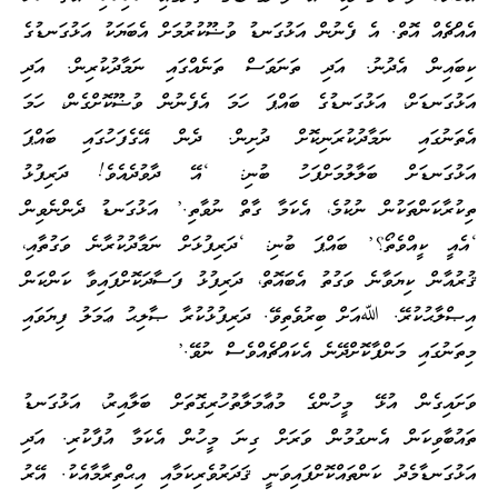
އެއްޗެއް އޮތް. އެ ފެނުން އަޅުގަނޑު ވުޟޫކުރުމަށް އެބަޔަކު އަޅުގަނޑުގެ
ކިބައިން އެދުނު. އަދި ތަނަވަސް ތަނެއްގައި ނަމާދުކުރިން. އަދި
އަޅުގަނޑަށް، އަޅުގަނޑުގެ ބައްޕަ ހަމަ އެފެނުން ވުޟޫކޮށްގެން، ހަމަ
އެތަނުގައި ނަމާދުކުރަނިކޮށް ދުށިން. ދެން އޭގެފަހުގައި ބައްޕަ
އަޅުގަނޑަށް ބަލާލުމަށްފަހު ބުނި: ‘އޭ ދާވުދެއެވެ! ދަރިފުޅު
ތިކުރާކަންތަކުން ނުކުމެ، އެކަމާ ގާތް ނުވާތި.’ އަޅުގަނޑު ދެންނެވިން
‘އެއީ ކީއްވެތޯ؟’ ބައްޕަ ބުނި: ‘ދަރިފުޅަށް ނަމާދުކުރާނެ ވަގުތާއި،
ޤުރުއާން ކިޔަވާނެ ވަގުތު އެބައޮތް، ދަރިފުޅު ފަސާދަކޮށްފައިވާ ކަންކަން
އިޞްލާޙުކުރޭ. ﷲއަށް ބިރުވެތިވޭ. ދަރިފުޅުކުރާ ޞާލިޙު ޢަމަލު ފިޔަވައި
މިތަނުގައި މަންފާކޮށްދޭނެ އެކައްޗެއްވެސް ނުވޭ.’
ވަށައިގެން އުޅޭ މީހުންގެ މުޢާމަލާތުހުރިގޮތަށް ބަލާއިރު، އަޅުގަނޑު
ތައުބާވިކަން އެނގުމުން ވަރަށް ގިނަ މީހުން އެކަމާ އުފާކުރި. އަދި
އަޅުގަނޑާމެދު ކަންތައްކޮށްފައިވަނީ ޤަދަރުވެރިކަމާއި އިޙްތިރާމާއެކު. އޭރު