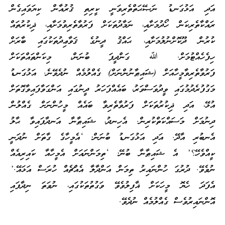
އަދި އަޅުގަނޑު ނަޞޭޙަތްތެރިވަނީ ކީރިތި ޤުރުއާން ކިޔަވައިގެން
ރައްކާތެރިކަން ހޯދުމަށާއި، ނަމާދުތަކަށް ފަރުވާތެރިވުމަށާއި، ޛިކުރުތައް
ކުރުން ދޫކޮށްނުލުމަށާއި، ޙައްޤު ދީނުގެ ޤަވާޢިދުތަކުގައި ބާރަށް
ހިފެހެއްޓުމަށް. ﷲ ގަންދީފަ ބުނަން، މިކަންތައްތަކަށް
ފަރުވާތެރިވާމީހާއަށް (ޝައިޠާނުންނަށް) ގެއްލުމެއް ނުދެވޭނެ. އަޅުގަނޑު
މަގުފުރެދުމުގައި ވީދުވަސްވަރު، ބައެއްފަހަރު ދީނުގައި އަންގަވާފައިވާގޮތަށް
އުޅޭ، އަދި ޛިކުރުތަކަށް ފަރުވާތެރިވާ ބައެއް މީހުންނަށް ގެއްލުން
ދިނުމަށް މަސައްކަތްކުރިން. އެހިނދު، ޝައިޠާނާ އަނދާފައިވާ ޙާލު
އެނބުރި އާދޭ. އަދި އަޅުގަނޑު ބުނަން؛ ‘އެމީހާގެ ގާތަށް ނުދަނީ
ކީއްވެހޭ؟’ އެ ޝައިޠާނާ ބުނޭ؛ ‘ތިމަންނައަށް އެމީހާއާ ކައިރިއެއް
ނުވެވޭ. ދުރުގަ ހުންނައިރު ތިމަން އަންދާލާ އެއްޗެއް ހުރަސް އަޅައޭ.’
އެފަދަ ހެޔޮ މީހަކަށް ޣާފިލުވެވޭ ވަގުތުތަކުގައި، ނުވަތަ ނިދާފައި
އޮންނައިރުވެސް ގެއްލުމެއް ނުދެވޭ.