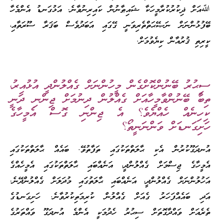
ﷲއަށް ޛިކުރުކުރާމީހަކާ ޝައިޠާނުން ކައިރިނުވާނެ. އަޅުގަނޑު އެންމެހާ
ބޭފުޅުންނަށް ނަޞޭޙަތްތެރިވަނީ ގޭގައި އަބަދުވެސް ބަޤަރާ ސޫރަތާއި،
ކީރިތި ޤުރުއާން ކިޔެވުމަށް.
ސިޙުރު ބޭނުންކޮށްގެން މީހުންނަށް ގެއްލުންދީ އުޅުއިރު،
ތިބާ ބޭނުންވާމީހާއަށް ގެއްލުން ދިނުމަށް ޖިންނި ދަނީ
ކިހިނެއް ހެއްޔެވެ؟ އެ ޖިންނި ގޮސް އެމީހާގެ
ހަށިގަނޑަށް ވަންނަނީތޯ؟
އުނދަގޫކުރުން އެކި ޙާލަތްތަކުގައި ތަފާތުވޭ. ބައެއް ޙާލަތްތަކުގައި
އެމީހާގެ ޖިސްމަށް ގެއްލުންދީ، އަނެއްބައި ޙާލަތްތަކުގައި އެމީހެއްގެ
އަހުލުންނަށް ގެއްލުންދީ، އަނެއްބައި ޙާލަތުގައި މުދަލަށް ގެއްލުންދޭނެ.
އަދި ބައެއްފަހަރު ގެއަށް ގެއްލުން ކުރިމަތިކުރުވާނެ. ހަށިގަނޑުގެ
ތެރެއަށް ވައްދާގޮތަށް ސިޙުރު ހެދުމަކީ އެންމެ އުނދަގޫ ވައްތަރުގެ