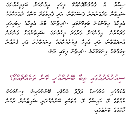
ސިޙުރު. އެ ގެއްލުންދޭންއުޅޭ މީހަކީ އީމާންކަން ބަލިމީހެއްނަމަ،
ޝައިޠާނާ ވަދެގަންނަން ފަސޭހަވާނެ. އަދި ފާއިތުވެދާ ކޮންމެ ދުވަހަކާއެކު
އެމީހާގެ އީމާންކަން ބަލިކޮށްލައި، ޝައިޠާނާގެ ބާރު އެމީހާގެ ކިބައިގައި
ގަދަކުރާނެ. އީމާންކަން ވަރުގަދަ މީހެއްނަމަ، ޝައިޠާނާއަށް ވަންނަން
އުނދަގޫވާނެ. އަދި އެމީހާ ޛިކުރުކުރާލެއް ގިނަކަމާހުރެ އަދި ޤުރުއާން
ކިޔަވާލެއް ގިނަކަމާހުރެ ޝައިޠާނާ ފިލައި ދާނެ.
ސިޙުރުހެދުމުގައި ތިބާ ބޭނުންކުރީ ކޮން ތަކެއްޗެއްތޯ؟
އެކަމުގައި އަޅުގަނޑު ތަފާތު އެއްޗެހި ބޭނުންކުރިން. މިސާލަކަށް؛
ކުއްތާގެ ލޭ، ޙައިޟުގެ ލޭ. އެތަކެތި ބޭނުންކުރަނީ ޝައިޠާނުން ރުހުން
ހޯދުމުގެ ބޭނުމުގައި.