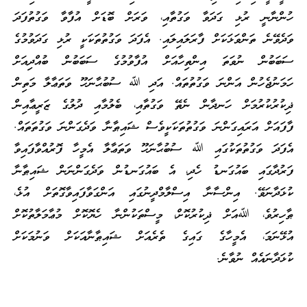
ހުންނާނީ ރުޅި ގަދަވާ ވަގުތާއި، ވަރަށް ބޮޑަށް އުފާވާ ވަގުތުފަދަ
ވަދެވޭނެ ތަންވަޅަކަށް ފާރަލައިލައި. އެފަދަ ވަގުތުތަކަކީ ރުޅި ގަދަވުމުގެ
ސަބަބުން ނުވަތަ އިންތިހާއަށް އުފާވުމުގެ ސަބަބުން ބުއްދިއަށް
ހަމަނުޖެހުން އަންނަ ވަގުތުތައް. އަދި ﷲ ސުބުޙާނަހޫ ވަތަޢާލާ މަތިން
ޛިކުރުކުރުމަށް ހަނދާން ނެތޭ ވަގުތާއި، ބެލުމާއި ދުލުގެ ޒަރީޢާއިން
ފާފައަށް އަރައިގަންނަ ވަގުތުތަކަކީވެސް ޝައިޠާނާ ވަދެގަންނަ ވަގުތަތައް.
އެފަދަ ވަގުތުތަކުގައި ﷲ ސުބުޙާނަހޫ ވަތަޢާލާ އެމީހާ ފޮރުއްވާފައިވާ
ފަރުދާގައި ބައުގަނޑު ހެދި، އެ ބައުގަނޑުން ވަދެގަންނަން ޝައިޠާނާ
ކުޅަދާނަވޭ. އިންސާނާ އިސްލާމްދީނުގައި އަންގަވާފައިވާގޮތަށް އުޅެ،
ޠާހިރުވެ، ﷲއަށް ޛިކުރުކޮށް، މީސްތަކުންނާ ހެޔޮކޮށް މުޢާމަލާތުކޮށް
އުޅޭނަމަ، އެމީހާގެ ގައިގެ ތެރެއަށް ޝައިޠާނާއަކަށް ވަނުމަކަށް
ކުޅަދާނައެއް ނުވާނެ.