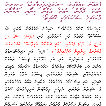
ޤުރުއާން ކިޔަވާއިރު، ސިޙުރުޖެހިފައިވާމީހާގެ އިނގިލިން،
ނުވަތަ ލޮލުން، ނުވަތަ އަތުން ޖިންނި ނުކުންނަ
ވާހަކައިގެ ޞައްޙަކަމަކީ ކޮބައިތޯ؟
ހަށިގަނޑުގެ ކޮންމެ ތާކުންވެސް ޝައިޠާނާ ނުކުމެދާނެ. އެހެނީ، ﷲ
ސުބުޙާނަހޫ ވަތަޢާލާ ވަޙީ ކުރައްވާފައި ވަނީ
((وَخَلَقَ الْجَانَّ مِن
مَّارِ‌جٍ مِّن نَّارٍ‌)) (މާނައީ: “އަދި ދުންނާރާ އަލިފާނެއްގެ ހުޅުގަނޑުން،
އެކަލާނގެ ޖިންނީން ހެއްދެވިއެވެ.”)
“الماَرِ‌جُ” އަކީ އަލިފާންގަނޑުގެ
ކޮޅުކަމުގައި ބުނެވިފައިވޭ. އަދި އެއީ ނޭވާލާއިރު ޖިސްމުގެ ތެރެއަށް
ވަންނަ ވައި ބަޔާންކޮށްދޭ ޢިބާރާތެއް. އަޅުގަނޑުގެ ތަޖުރިބާގެ އަލީގައި
ދަންނަވަންއޮތީ، ޝައިޠާނާ ވަދެގެންދަނީ ޖިސްމުގެ ނެވާގެ ތެރެއިން
ލައިފައި. އަދި އިންސާނާގެ ވަގުތުތަކުގެ ތެރެއިން ބައެއް ވަގުތުތަކުގައި
އެ ޝައިޠާނާ ވަންނަނީ. އެމީހަކީ އީމާންކަން ބަލިމީހެއްނަމަ، ކޮންމެ
މީހަކު ވަދެއުޅޭ ބަޒާރެކޭ އެއްގޮތަށް ކޮންމެ ވަގުތަކުވެސް ވަންނާނެ. އަދި
އެމީހަކީ ގިނައިން ޛިކުރުކޮށް، ޤުރުއާން ކިޔަވާއުޅޭ މީހެއްނަމަ، ޝައިޠާނާ