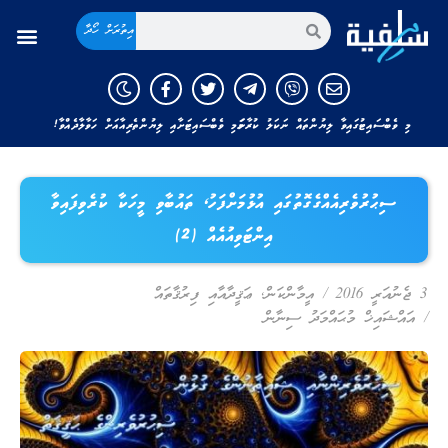
އިތުރަށް ހޯދާ
މި ވެބްސައިޓުގައިވާ ލިޔުންތައް ނަކަލު ކުރާނަމަ މި ވެބްސައިޓަށާއި ލިޔުންތެރިއާއަށް ހަވާލާދެއްވާ!
ސިޙުރުވެރިއެއްގެގޮތުގައި އުޅުމަށްފަހު، ތައުބާވި މީހަކާ ކުރެވިފައިވާ
އިންޓަވިއުއެއް (2)
3 ޖެނުއަރީ 2016
/
އީމާންކަން
,
ޢަޤީދާއާއި ފިރުޤާތައް
/
އައްޝައިޚް މުޙައްމަދު ސިނާން