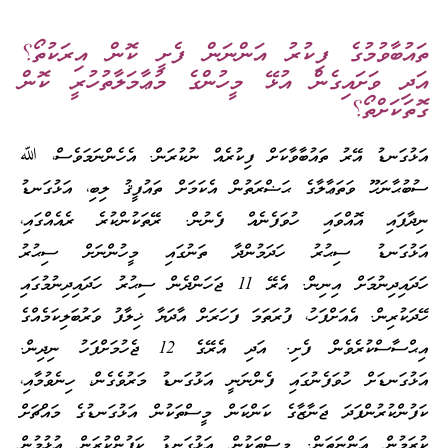
ތައުބާވުމުގެ ފިކުރު އަންނަން ފެށީ ކޮން އިރަކުތޯ؟
އަދި ވަށައިގެން އުޅޭ މީހުންގެ މުޢާމަލާތުހުރީ ކޮން
ގޮތަކަށްތޯ؟
އަޅުގަނޑު އޭރު ތައުބާވާކަށް ފިކުރެއް ނުކުރަން. އެހެންނަމަވެސް، ﷲ
ސުބުޙާނަހޫ ވަތަޢާލާގެ ޙަޟްރަތުން އެކަމަށް ތައުފީޤު ލިބި، އަޅުގަނޑު
ނިދާފައި އޮއްވައި ހުވަފެނެއް ފެނުން. ރޭތަކުންކުރެ ރެއެއްގައި،
އަޅުގަނޑު ސިޙުރު ހަދަމުންދާ ތަނުގައި މީހުންނަށް ސިޙުރު
ހަދައިދިނުމަށް އިނިން. އެރޭ 11 ޖަހަންދެން ސިޙުރު ހަދައިދިނުމުގައި
ހޭދަކުރިން. އެއަށްފަހު، ފުރަތަމަ ފަހަރަށް އާދަޔާ ޚިލާފު ވަރުބަލިކަމެއްގެ
އިޙްސާސްކުރެވެން ފެށި. އަދި އެރޭގެ 12 ޖެހުމަށްފަހު ނިދިން.
އަޅުގަނޑަށް ހުވަފެނުގައި ފެންނަނީ އަޅުގަނޑު މަރުވެގެން، ހިނެވުމާއި،
ކަފުންކުރުންފަދަ ޖަނާޒާގެ ކަންކަން މީސްތަކުން އަޅުގަނޑުގެ މައްޗަށް
ކުރަމުން އަންނަތަން. މީސްތަކުން އަޅުގަނޑު ކަފުންކުރަން އުޅުމުން