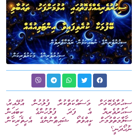
ސިޙުރާދެކޮޅަށް މަސައްކަތްކުރާ ފުލުހުން އުޅޭއިރު،
ސިޙުރުވެރިޔާ އެ ފަދަ ފުލުހުންގެ ކިބައިން
ސަލާމަތްވުމަށް ކީއްވެތޯ ޝައިޠާނުންގެ އެހީތެރިކަން
ނުހޯދަނީ؟