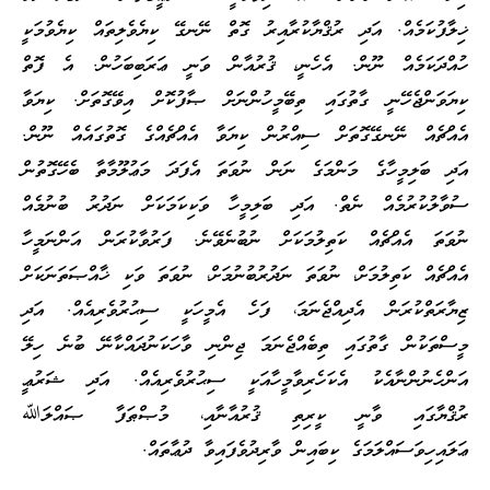
ޚިލާފުކަމެއް. އަދި ރުޤްޔާކުރާއިރު ގޮތް ނޭނގޭ ކިޔެވެލިތައް ކިޔެވުމަކީ
ހުއްދަކަމެއް ނޫން. އެހެނީ، ޤުރުއާން ވަނީ ޢަރަބިބަހުން. އެ ފޮތް
ކިޔަވަންޖެހޭނީ ގާތުގައި ތިބޭމީހުންނަށް ޞާފުކޮށް އިވޭގޮތަށް. ކިޔަވާ
އެއްޗެއް ނޭނގޭގޮތަށް ސިއްރުން ކިޔަވާ އެއްޗެއްގެ ގޮތުގައެއް ނޫން.
އަދި ބަލިމީހާގެ މަންމަގެ ނަން ނުވަތަ އެފަދަ މަޢުލޫމާތާ ބެހޭގޮތުން
ސުވާލުކުރުމެއް ނެތް. އަދި ބަލިމީހާ ވަކިކަމަކަށް ނަދުރު ބުނުމެއް
ނުވަތަ އެއްޗެއް ކަތިލުމަކަށް ނުބުނެވޭނެ. ފަރުވާކުރަން އަންނަމީހާ
އެއްޗެއް ކަތިލުމަށް، ނުވަތަ ނަދުރުބުނުމަށް، ނުވަތަ ވަކި ޚާއްޞަތަނަކަށް
ޒިޔާރަތްކުރަން އެދިއްޖެނަމަ، ފަހެ އެމީހަކީ ސިޙުރުވެރިއެއް. އަދި
މީސްތަކުން ގާތުގައި ތިބެއްޖެނަމަ ޖިންނި ވާހަކަނުދައްކާނޭ ބުނެ ހިލޭ
އަންހެނުންނާއެކު އެކަހެރިވާމީހާއަކީ ސިޙުރުވެރިއެއް. އަދި ޝަރުޢީ
ރުޤްޔާގައި ވާނީ ކީރިތި ޤުރުއާނާއި، މުޞްޠަފާ ޞައްލަﷲ
ޢަލައިހިވަސައްލަމަގެ ކިބައިން ވާރިދުވެފައިވާ ދުޢާތައް.