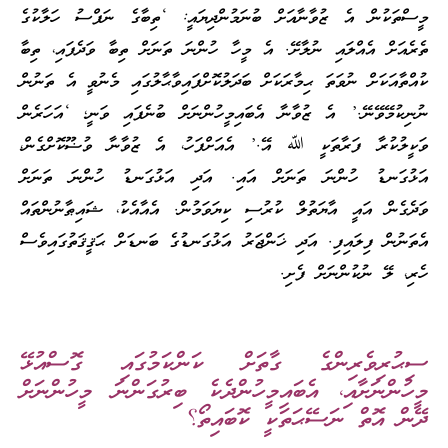
މީސްތަކުން އެ ޒުވާނާއަށް ބުނަމުންދިޔައީ: ‘ތިބާގެ ނަފްސު ހަލާކުގެ
ތެރެއަށް އެއްލައި ނުލާށޭ. އެ މީހާ ހުންނަ ތަނަށް ތިބާ ވަދެފައި، ތިބާ
ކުއްތާއަކަށް ނުވަތަ ޙިމާރަކަށް ބަދަލުކޮށްފައިވާޙާލުގައި މެނުވީ އެ ތަނުން
ނުނިކުމޭވޭނޭ.’ އެ ޒުވާނާ އެބައިމީހުންނަށް ބުނެފައި ވަނީ؛ ‘އަހަރެން
ވަކީލުކުރާ ފަރާތަކީ ﷲ އޭ.’ އެއަށްފަހު، އެ ޒުވާނާ ވުޟޫކޮށްގެން،
އަޅުގަނޑު ހުންނަ ތަނަށް އައި. އަދި އަޅުގަނޑު ހުންނަ ތަނަށް
ވަދެގެން އައީ އާޔަތުލް ކުރުސި ކިޔަވަމުން. އެއާއެކު، ޝައިޠާނުންތައް
އެތަނުން ފިލައިފި. އަދި ޚަންޖަރު އަޅުގަނޑުގެ ބަނޑަށް ޙަޤީޤަތުގައިވެސް
ހެރި، ލޭ ނުކުންނަށް ފެށި.
ސިޙުރިވެރިންގެ ގާތަށް ކަންކަމުގައި ގޮސްއުޅޭ
މީހުންނަށާއި، އެބައިމީހުންދެކެ ބިރުގަންނަ މީހުންނަށް
ދޭން އޮތް ނަސޭޙަތަކީ ކޮބައިތޯ؟