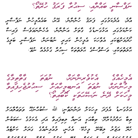
ނަފްސާނީ ބައްޔާއި، ސިޙުރާ ފަރަޤު ހުރޭތޯ؟
އާދެ، އެދެކަމުގައި ފަރަޤު ހުންނާނެ. އޭރު، ބައެއްމީހުން ނަފްސާނީ
ކަންކަމުގައި އަޅުގަނޑުގެ ގާތަށް އަންނާނެ. އެހެންނަމަވެސް، ފައިސާ
ހޯދުމަށްޓަކައި އެވާހަކަ އެމީހުން ކައިރީ ނުބުނަން. ނަފްސާނީ ބަލީގެ
ޙާލަތްތަކާއި، ވަސްވާސްގެ ޙާލަތްތަކާ ސިޙުރާ ގުޅުމެއް ނުވޭ.
އެމީހެއްގެ އެކުވެރިންނަށް، ނުވަތަ ގާތްތިމާގެ
މީހުންނަށް، ނުވަތަ އަނބިމީހާއަށް ސިޙުރުޖެހިފައިވާ
މީހަކަށް ދޭނެ ނަޞޭޙަތަކީ ކޮބައިތޯ؟
އަޅުގަނޑު އެފަދަ މީހަކަށް ދަންނަވާނީ؛ ﷲ ސުބުޙާނަހޫ ވަތަޢާލާއަށް
ތިބާ ޙަމްދުކުރާށޭ. ތިބާއަކީ އަނިޔާ ލިބިފައިވާ އަދި އެކަމުގެ ސަބަބުން
ހެޔޮ އަޖުރު ލިބޭނޭ މީހެކޭ. އެހެނީ، މުއުމިނެއްގެ ގަޔަށް ކަށްޓެއް