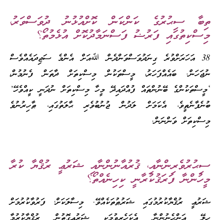
ތިބާ ސިޙުރުގެ ކަންކަން ކޮށްއުޅުނު ދުވަސްވަރު،
މިސްކިތުގައި ފަރުޟު ފަސްނަމާދުކޮށް އުޅެމުތޯ؟
38 އަހަރަށްވުރެ ގިނަދުވަސްވަންދެން ﷲއަށް އެންމެ ސަޖިދައެއްވެސް
ނުޖަހަން. ބައެއްފަހަރު، މީސްތަކުން މިސްކިތަށް ދާތަން ފެނުމުން،
‘މީސްތަކުންގެ ބޭނުންތައް ފުއްދައިދޭ މީހާ މިސްކިތަށް ނުދަނީ ކީއްވެހޭ’
ބުނެފާނެތީވެ، އެކަމަށް ލަދުން ޖުނުބުވެރި ޙާލަތުގައި، ޠާހިރުނުވެ
މިސްކިތަށް ވަންނަން.
ސިޙުރުވެރިންނާއި، ޤުރުއާނުންނާއި ޝަރުޢީ ރުޤްޔާ ކުރާ
މީހުންނާ ފަރަޤުކުރާނީ ކިހިނެއްތޯ؟
ޝަރުޢީ ރުޤްޔާކުރުމުގައި ޝަރުޠުތަކެއްވޭ. މިސާލަކަށް؛ ފަރުވާކުރުމަށް
ހިލޭ އަންހެނުންނާ އެކަހެރިވުމަކީ ޝަރުޢީގޮތުން ރުޤްޔާކުރުމާ