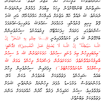
ހެރުނުނަމަވެސް އެމީހަކަށް ހެޔޮ އަޖުރު ދެއްވާ. އެހެންކަމުން،
ޝައިޠާނުން ބޭނުންކޮށްގެން މީހަކު ތިބާއަށް ގެއްލުން ދިންނަމަވެސް
ދެރަނުވެ، ﷲ ދެއްވާ ހެޔޮ އަޖުރަށް އެއިލާހަށް ޙަމްދުކުރާށޭ. އަދި ﷲގެ
ފޮތް ކީރިތި ޤުރުއާނާއި، މުޙައްމަދު ޞައްލަﷲ ޢަލައިހިވަސައްލަމަގެ
ސުންނަތުގައި ގަދަޔަށް ހިފަހައްޓާށޭ. ފިރުޢައުނުގެ ސިޙުރުވެރިންނާ
ބެހޭގޮތުން ﷲ ވަޙީ ކުރައްވާފައިވަނީ
((…مَا جِئْتُم بِهِ السِّحْرُ‌ ۖ إِنَّ
اللَّـهَ سَيُبْطِلُهُ ۖ إِنَّ اللَّـهَ لَا يُصْلِحُ عَمَلَ الْمُفْسِدِينَ)) (މާނައީ:
“ތިޔަބައިމީހުން ތިޔަ ގެނައީ ސިޙުރެވެ. ހަމަކަށަވަރުން، ﷲ، އެ ސިޙުރު
ބާޠިލުކުރައްވާނެތެވެ. ހަމަކަށަވަރުން، ފަސާދަކުރާ މީހުންގެ ޢަމަލު، ﷲ
އިޞްލާޙެއް ނުކުރައްވާހުށްޓެވެ.”)
މިފަދައިން. ސިޙުރުވެރިން މިހާރު
ބައެއް ޝައިޚުންގެ ފަތުވާތަކަށް ބުރަވެގެން އެކަން ކުރޭ.
އެހެންނަމަވެސް، އަޅުގަނޑު އެފަދަ މީހުންނަށް ދަންނަވާނީ ﷲއަށް
ތަޤުވާވެރިވެ، ސިޙުރު ހަދައިގެން ފަރުވާ ހޯދުން ހުއްދަކަމަށް އަންނަ
ފަތުވާތަކަށް ތަބާނުވާށެ.