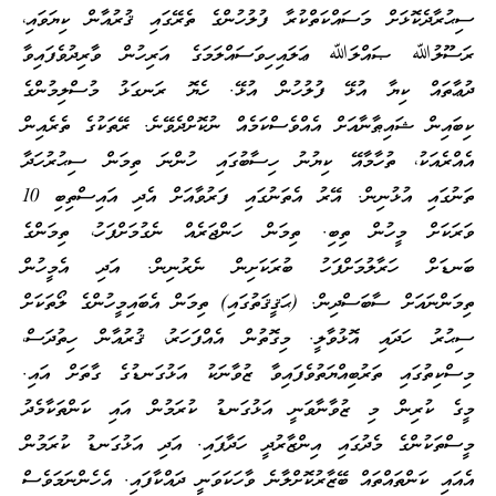
ސިޙުރާދެކޮޅަށް މަސައްކަތްކުރާ ފުލުހުންގެ ތެރޭގައި ޤުރުއާން ކިޔަވައި،
ރަސޫލުﷲ ޞައްލަﷲ ޢަލައިހިވަސައްލަމަގެ އަރިހުން ވާރިދުވެފައިވާ
ދުޢާތައް ކިޔާ އުޅޭ ފުލުހުން އުޅޭ. ހެޔޮ ރަނގަޅު މުސްލިމުންގެ
ކިބައިން ޝައިޠާނާއަށް އެއްވެސްކަމެއް ނުކޮށްދެވޭނެ. ރޭތަކުގެ ތެރެއިން
އެއްރެއަކު، ތުހާމާއޭ ކިޔުނު ހިސާބުގައި ހުންނަ ތިމަން ސިޙުރުހަދާ
ތަނުގައި އުޅުނިން. އޭރު އެތަނުގައި ފަރުވާއަށް އެދި އައިސްތިބި 10
ވަރަކަށް މީހުން ތިބި. ތިމަން ހަންޖަރެއް ނެގުމަށްފަހު، ތިމަންގެ
ބަނޑަށް ހަރާލުމަށްފަހު ބުރަކަށިން ނެރުނިން. އަދި އެމީހުން
ތިމަންނައަށް ސާބަސްދިން. (ޙަޤީޤަތުގައި) ތިމަން އެބައިމީހުންގެ ލޯތަކަށް
ސިޙުރު ހަދައި އޮޅުވާލީ. މިގޮތުން އެއްފަހަރު، ޤުރުއާން ހިތުދަސް،
މިސްކިތުގައި ތަރުބިއްޔަތުވެފައިވާ ޒުވާނަކު އަޅުގަނޑުގެ ގާތަށް އައި.
މީގެ ކުރިން މި ޒުވާނާވަނީ އަޅުގަނޑު ކުރަމުން އައި ކަންތަކާމެދު
މީސްތަކުންގެ މެދުގައި އިންޒާރުދީ ހަދާފައި. އަދި އަޅުގަނޑު ކުރަމުން
އެއައި ކަންތައްތައް ބޭޒާރުކޮށްލާނެ ވާހަކަވަނީ ދައްކާފައި. އެހެންނަމަވެސް