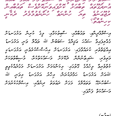
އުނދަގޫތައް ތިބާއަށް ކޮށްފައިވަނިކޮށްވެސް ތައުބާއިން
ރުޖޫޢަނުވެ ތިޔަ ހުންނަވާ ހުންނެވުމާމެދު ދެކެނީ
ކިހިނެއްތޯ؟
އިސްލާމްދީނާއި، ތައުބާއާއި، ސާބިތުކަމާއި، މީގެ ކުރިން އަޅުގަނޑަށް
ގެއްލިފައިވާ ޞައްޙަ ޢަޤީދާގެ ސަބަބުން ﷲ ތަޢާލާ ވަނީ އަޅުގަނޑު
ޢިއްޒަތްތެރި ކުރައްވާފައި. އަޅުގަނޑަށް އިޙްސާސްކުރެވެނީ އަޅުގަނޑަކީ
މަތިވެރި، ޝައިޠާނުންނާ ދެކޮޅަށް މަސައްކަތްކުރާ، މުޞީބާތްތަކަށް
ކެތްތެރިވާ މީހެއްގެ ގޮތުގައި. މިކަންކަމަށް އަޅުގަނޑަށް މަގުދެއްކެވީތީ
ﷲއަށް އަޅުގަނޑު ޙަމްދުކުރަން. މިހާރު އަޅުގަނޑު މިވަނީ ﷲ
ސުބުޙާނަހޫ ވަތަޢާލާގެ މަގަށް ދަޢުވަތު ދިނުމާއި، އިޞްލާޙުކުރުމަށް
މަސައްކަތް ފަށާފައި.
(ނިމުނީ)