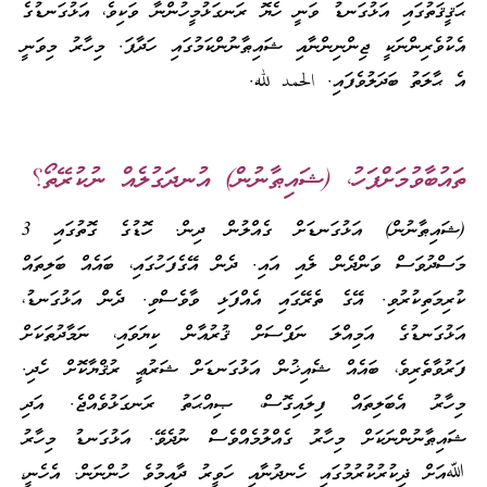
ޙަޤީޤަތުގައި އަޅުގަނޑު ވަނީ ހެޔޮ ރަނގަޅުމީހުންނާ ވަކިވެ، އަޅުގަނޑުގެ
އެކުވެރިންނަކީ ޖިންނިންނާއި ޝައިޠާނުންކަމުގައި ހަދާފަ. މިހާރު މިވަނީ
އެ ޙާލަތު ބަދަލުވެފައި. الحمد لله.
ތައުބާވުމަށްފަހު، (ޝައިޠާނުން) އުނދަގުލެއް ނުކުރޭތޯ؟
(ޝައިޠާނުން) އަޅުގަނޑަށް ގެއްލުން ދިން. ހޮޑުގެ ގޮތުގައި 3
މަސްދުވަސް ވަންދެން ލެއި އައި. ދެން އޭގެފަހުގައި، ބައެއް ބަލިތައް
ކުރިމަތިކުރުވި. އޭގެ ތެރޭގައި އެއްފަޅި ވާވެސްވި. ދެން އަޅުގަނޑު،
އަޅުގަނޑުގެ އަމިއްލަ ނަފްސަށް ޤުރުއާން ކިޔަވައި، ނަމާދުތަކަށް
ފަރުވާތެރިވެ، ބައެއް ޝެއިޚުން އަޅުގަނޑަށް ޝަރުޢީ ރުޤްޔާކޮށް ހެދި.
މިހާރު އެބަލިތައް ފިލައިގޮސް، ޞިއްޙަތު ރަނގަޅުވެއްޖެ. އަދި
ޝައިޠާނުންނަކަށް މިހާރު ގެއްލުމެއްވެސް ނުދެވޭ. އަޅުގަނޑު މިހާރު
ﷲއަށް ޛިކުރުކުރުމުގައި ހެނދުނާއި ހަވީރު ދާއިމުވެ ހުންނަން. އެހެނީ،