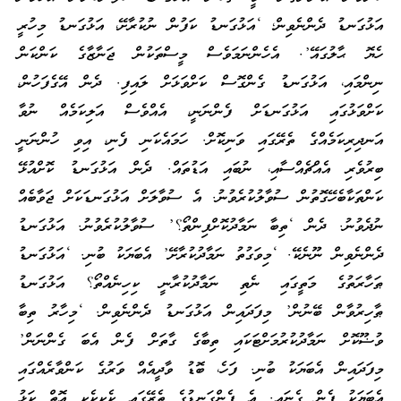
އަޅުގަނޑު ދެންނެވިން؛ ‘އަޅުގަނޑު ކަފުން ނުކުރާށޭ، އަޅުގަނޑު މިހުރީ
ހެޔޮ ޙާލުގައޭ’. އެހެންނަމަވެސް މީސްތަކުން ޖަނާޒާގެ ކަންކަން
ނިންމައި، އަޅުގަނޑު ގެންގޮސް ކަށްވަޅަށް ލައިފި. ދެން އޭގެފަހުން،
ކަށްވަޅުގައި އަޅުގަނޑަށް ފެންނަނީ، އެއްވެސް އަލިކަމެއް ނުވާ
އަނދިރިކަމެއްގެ ތެރޭގައި ވަނިކޮށް. ހަމައެކަނި ފެނި، އިވި ހުންނަނީ
ބިރުވެރި އެއްޗެއްސާއި، ނުބައި އަޑުތައް. ދެން އަޅުގަނޑު ކޮށްއުޅޭ
ކަންތަކާބެހޭގޮތުން ސުވާލުކުރެވުނު. އެ ސުވާލަށް އަޅުގަނޑަކަށް ޖަވާބެއް
ނުދެވުނު. ދެން ‘ތިބާ ނަމާދުކޮށްފިންތޯ؟’ ސުވާލުކުރެވުނު. އަޅުގަނޑު
ދެންނެވިން ނޫނެކޭ. ‘މިވަގުތު ނަމާދުކުރާށޭ’ އެބަޔަކު ބުނި. ‘އަޅުގަނޑު
ޠަހާރަތުގެ މަތީގައި ނެތި ނަމާދުކުރާނީ ކިހިނެއްތޯ؟ އަޅުގަނޑު
ޠާހިރުވާން ބޭނުން’ މިފަދައިން އަޅުގަނޑު ދެންނެވިން. ‘މިހާރު ތިބާ
ވުޟޫކޮށް ނަމާދުކުރުމަށްޓަކައި ތިބާގެ ގާތަށް ފެން އެބަ ގެންނަން’
މިފަދައިން އެބަޔަކު ބުނި. ފަހެ، ބޮޑު ވާދީއެއް ވަރުގެ ކަންވާރެއްގައި
އެބަޔަކު ފެން ގެނައި. އެ ފެންގަނޑުގެ ތެރޭގައި ކެކިކެކި އޮތް ކަޅު