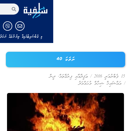
މި ވެބްސައިޓުގައިވާ ލިޔުންތައް ނަކަލު ކުރާނަމަ މި ވެބްސައިޓަށާއި ލިޔުންތެރ
ނަރަކަ 40
/
ޢަޤީދާއާއި ފިރުޤާތައް
,
ދީން
ޙައްމަދު