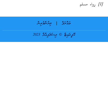
ތަޢާރަފް
ލިޔުންތެރިން
ކޮޕީރައިޓް © ދިސަލަފިއްޔާ 2023