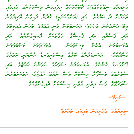
ްފަދަ ޗާބޫކްތަކެއް ހިފައިގެން މީސްތަކުންގެ ގައިގައި
ެ. އަދި (އަނެއްބަޔަކީ) ހެދުން ލައިގެން އޮރިޔާމުން
ކެވެ. އެކަނބަލުން ވަނީ ޙައްޤުގެ މަގުން އެއްކިބާވެ
ި ފާޙިޝްގެ މަގުތަކަށް ލެނބިގެންނެވެ. އަދި
ން މީސްތަކުން އެމަގުތަކަށް ލަންބުވަމުން
ަލުންގެ ބޮލުގެ އިސްތަށިގަނޑު ހުންނަނީ ޖަމަލުގެ
. އެކަނބަލުން ސުވަރުގެ ނުވަންނަ ހުއްޓެވެ. އަދި
 ހިސާބަށް ވެސް ނުދެވޭ ހުއްޓެވެ. ހަމަކަށަވަރުން
ެނި އެވެނި ހިސާބަކަށް ދެމިގެންވެއެވެ.”
ން ބައިތައް ބައްލަވާ