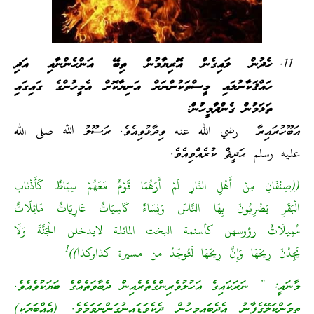
ިގެން އޮރިޔާމުން ތިބޭ އަންހެންނާއި އަދި
އި މީސްތަކުންނަށް އަނިޔާކޮށް އެމީހުންގެ ގައިގައި
ާމީހުން:
 الله عنه ވިދާޅުވިއެވެ. ރަސޫލު ﷲ صلى الله
ރެއްވިއެވެ.
 النَّارِ لَمْ أَرَهُمَا قَوْمٌ مَعَهُمْ سِيَاطٌ كَأَذْنَابِ
بِهَا النَّاسَ وَنِسَاءٌ كَاسِيَاتٌ عَارِيَاتٌ مَائِلَاتٌ
كأسنمة البخت المائلة لايدخلن الْجَنَّةَ وَلَا
1
نَّ رِيحَهَا لَتُوجَدُ من مسيرة كذاوكذا))
 އަހުލުވެރިންގެތެރެއިން ދެބާވަތެއްގެ ބަޔަކުވެއެވެ.
ެބައިމީހުން ދެކެވަޑައިނުގަންނަވަމެވެ. (އެއްބަޔަކީ)