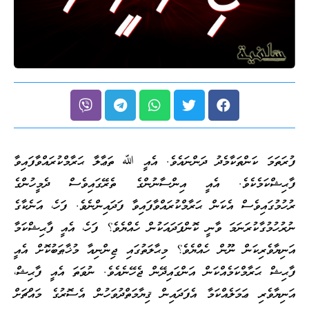
ފުރަތަމަ ކަންތަކާމެދު ދަންނައެވެ. އެއީ ﷲ ތަޢާލާ ޙަރާމްކުރައްވާފައިވާ
ފާޙިޝްކަމެކެވެ. އެއީ އިންސާނުންގެ ތެރޭގައިވެސް ދެމީހުންގެ
ރުހުމުގައިވެސް އެކަން ޙަރާމްކުރައްވާފައިވާ ފަދައިންނެވެ. ފަހެ، އަނެކާގެ
ނުރުހުމުގާކުރަނަމަ ވާނީ ކޮންފަދައަކުން ހެއްޔެވެ؟ ފަހެ، އެއީ ފާޙިޝްކަމާ
އަނިޔާވެރިކަން ނޫން ހެއްޔެވެ؟ މިޙާލަތުގައި ޖިންނިއާ މުޚާޠަބުކޮށް އެއީ
ފާޙިޝް ޙަރާމްކަމެއްކަން އަންގައިދޭން ޖެހޭނެއެވެ. ނުވަތަ އެއީ ފާޙިޝް،
އަނިޔާވެރި ޢަމަލެއްކަމާ އެފަދައިން ޤިޔާމަތްދުވަހުން އެސޮރުގެ މައްޗަށް