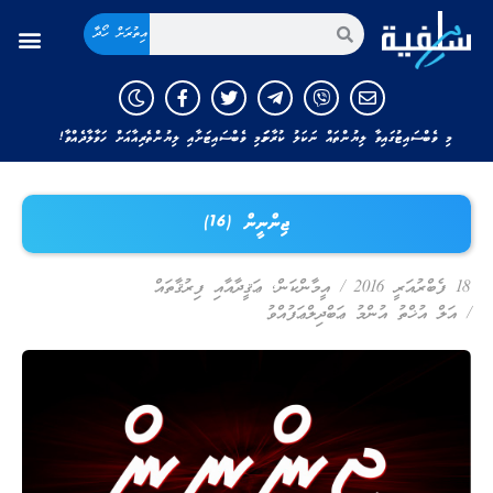
އިތުރަށް ހޯދާ
މި ވެބްސައިޓުގައިވާ ލިޔުންތައް ނަކަލު ކުރާނަމަ މި ވެބްސައިޓަށާއި ލިޔުންތެރިއާއަށް ހަވާލާދެއްވާ!
ޖިންނީން (16)
18 ފެބްރުއަރީ 2016
/
އީމާންކަން
,
ޢަޤީދާއާއި ފިރުޤާތައް
/
އަލް އުޚްތު އުންމު ޢަބްދިލްޢަފުއްވު