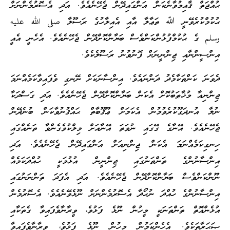
ޙުއްޖަތް ޤާއިމުވާނެކަން އަންގައިދޭން ޖެހޭނެއެވެ. އަދި އެސޮރުމެންނަށް
ޙުކުމްކުރެވޭނީ ﷲ ތަޢާލާ އާއި އެއިލާހުގެ ރަސޫލާ صلى الله عليه
وسلم ގެ ޙުކުމްފުޅުންކަންވެސް ބަޔާންކޮށްދޭން ޖެހޭނެއެވެ. އެހެނީ އެއީ
އިންސީންނާއި ޖިންނީނަށް ފޮނުވުނު ރަސޫލެކެވެ.
ދެވަނަ ކަންތަކާމެދު ދަންނައެވެ. އިންސާނަކަށް ނޭނގި ވެފައިވާކަމެއްނަމަ
ޖިންނިއާ މުޚާޠަބުކޮށް އެކަން ބަޔާންކޮށްދޭން ޖެހޭނެއެވެ. އަދި ގަސްދަކާ
ނުލާ އުނދަގޫކުރެވުމުން އެކަމަށް ޢޫޤޫބާތް ޙައްޤުނުވާކަން ބުނެދޭން
ޖެހޭނެއެވެ. އޭނާގެ ގޭގައި ނުވަތަ އޭނާއަށް މިލްކުވެގެންވާ ތަނެއްގައި
ހިނގިކަމެއްނަމަ އެކަން ޖިންނިއަށް އަންގައިދޭން ޖެހޭނެއެވެ. އަދި
އިންސާނުންގެ ތަންތަނުގައި ޖިންނީން އުޅުމަކީ ހުއްދަކަމެއް
ނޫންކަންވެސް ބަޔާންކޮށްދޭން ޖެހޭނެއެވެ. އަދި އެފަދަ ތަންނަނުގައި
އިންސާނުންގެ ހުއްދަ ނުހޯދާ އެސޮރުމެންނަށް ނޫޅެވޭނެއެވެ. އެސޮރުމެން
އުޅެންއޮތް ތަންތަނަކީ މީހުން ނޫޅެ ފަޅުވެ، ވީރާނާވެފައިވާ ގެތަކާއި
ޞަޙަރާތަކެވެ. އެހެންކަމުން މީހުން ނޫޅެ ފަޅުވެ، ވީރާނާވެފައިވާ