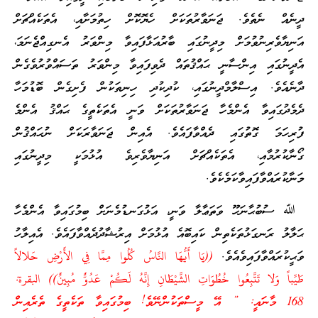
ދީނެއް ނެތެވެ. ޖަނަވާރުތަކަށް ހެޔޮކޮށް ހިތުމަށާއި، އެތަކެއްޗަށް
އަނިޔާވެރިނުވުމަށް މިދީނުގައި ބާރުއަޅާފައިވާ މިންވަރު އެނގިއްޖެނަމަ،
އެދީނުގައި އިންސާނީ ޙައްޤުތައް ދެވިފައިވާ މިންވަރު ތަސައްވުރުވެގެން
ދާނެއެވެ. އިސްލާމްދީނުގައި، ކުދިކުދި ހިނިތަކުން ފެށިގެން ބޮޑުމަހާ
ދެމެދުގައިވާ އެންމެހާ ޖަނަވާރުތަކަށް ވަނީ އެތަކެތީގެ ޙައްޤު އެންމެ
ފުރިހަމަ ގޮތުގައި ދެއްވާފައެވެ. އެއިން ޖަނަވާރަކަށް ނުޙައްޤުން
ގޯނާކުރުމާއި، އެތަކެއްޗަށް އަނިޔާވެރިވެ އުޅުމަކީ މިދީނުގައި
މަނާކުރައްވާފައިވާކަމެކެވެ.
ﷲ ސުބުޙާނަހޫ ވަތަޢާލާ ވަނީ، އަޅުގަނޑުމެނަށް ބިމުގައިވާ އެންމެހާ
ޙަލާލު ރަނގަޅުތަކެތިން ކައިބޮއެ އުޅުމަށް އިރުޝާދުދެއްވާފައެވެ. އެއިލާހު
ވަޙީކުރައްވާފައިވެއެވެ.
((يَا أَيُّهَا النَّاسُ كُلُوا مِمَّا فِي الأَرْضِ حَلالاً
طَيِّباً وَلا تَتَّبِعُوا خُطُوَاتِ الشَّيْطَانِ إِنَّهُ لَكُمْ عَدُوٌّ مُبِينٌ)) البقرة:
168 މާނައީ: ” އޭ މީސްތަކުންނޭވެ! ބިމުގައިވާ ތަކެތީގެ ތެރެއިން