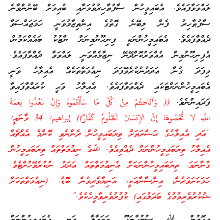
ލައްވަވާފައެވެ. އެބައިމީހުން ސާފުތާހިރުވުމަށާއި ބުއިމަށް ބޭނުންވާނެ
ސާފުޠާހިރު ފެން ލިބޭނެ ގޮތުގެ އިންތިޒާމުވަނީ ހަމަޖައްސަވާ
ދެއްވާފައެވެ. އެބައިމީހުންނަކީ ފިނިހޫނުމިނަށް ނާޒުކު ބައެއްކަމުން،
އެފިނިހޫނުމިން އެއްވަރުކޮށްދޭނޭ ނިޒާމެއްވަނީ ލައްވަވާ ދެއްވާފައެވެ.
މިފަދަ ގުނާ ޢަދަދުނުކުރެވޭފަދަ ނިޢުމަތްތަކެއް އެއިލާހު ވަނީ
އެބައިމީހުންނަށްޓަކައި ދެއްވަވާފައެވެ. އެއިލާހު ވަޙީ ކުރައްވާފައިވާ
ފަދައިންނެވެ.
(( وَآتَاكُمْ مِنْ كُلِّ مَا سَأَلْتُمُوهُ وَإِنْ تَعُدُّوا نِعْمَةَ
اللَّهِ لا تُحْصُوهَا إِنَّ الإِنسَانَ لَظَلُومٌ كَفَّارٌ)) إبراهيم: 34 މާނައީ:
“އަދި އެއިލާހުގެ ޙަޟްރަތަށް ތިޔަބައިމީހުން ދެންނެވި ކޮންމެ އެއްޗެއް
އެއިލާހު ތިޔަބައިމީހުންނަށް ދެއްވިއެވެ. ﷲގެ ނިޢުމަތްތައް ތިޔަބައިމީހުން
ގުނާނަމަ، ތިޔަބައިމީހުންނަކަށް އެނިޢުމަތްތައް ޢަދަދު ނުކުރެވޭހުށްޓެވެ.
ހަމަކަށަވަރުން، އިންސާނާއަކީ، އަނިޔާވެރިވުން ބޮޑު، (ނިޢުމަތްތަކަށް
ޝުކުރުވެރިވުމުގެ ބަދަލުގައި) ކުފުރުވެރިވާމީހެކެވެ.”
މިގޮތުން ﷲ ސުބުޙާނަހޫ ވަތަޢާލާ ވަނީ އެބައިމީހުންނަށް