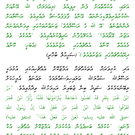
އަރައި، އެކުއްތާއަށް ފެން ދީފިއެވެ. (މިޢަމަލަށް) ﷲ އޭނާއަށް
ޝުކުރުވެރިވެވޮޑިގަންނަވާ، އޭނާގެ ފާފަފުއްސަވާ ދެއްވިއެވެ. ރަސޫލާއަށް
ދެންނެވުނެވެ. ‘އޭ ﷲ ގެ ރަސޫލާއެވެ! ޖަނަވާރުތަކުގައި ތިމަންނަމެނަށް
އަޖުރު ވޭތޯއެވެ؟’ އެކަލޭގެފާނު ޙަދީޘްކުރެއްވިއެވެ. ‘އާއެކެވެ. ތެތް
މެއެއްވާ ކޮންމެ އެއްޗެއްގައި އަޖުރުވެއެވެ. (އެބަހީ: ކޮންމެ
ދިރޭއެއްޗެއްގައި އަޖުރުވެއެވެ.)”
(ޞަޙީޙުލް ބުޚާރީ)
އަދި ކުޅިވަރަށް، އެތަކެއްޗަށް އަމާޒުކޮށް އެއްޗެހިއުކައި އުޅުމަކީ
ރަސޫލުﷲ ޞައްލަﷲ ޢަލައިހިވަސައްލަމަގެ ލަޢުނަތް އެމީހަކަށް
ލިބޭނެކަމެކެވެ. ސަޢީދު ބިން ޖުބައިރު ރަޙިމަހުﷲ ވިދާޅުވިއެވެ.
“مَرَّ
ابْنُ عُمَرَ بِنَفَرٍ قَدْ نَصَبُوا دَجَاجَةً يَتَرَامَوْنَهَا فَلَمَّا رَأَوْا ابْنَ عُمَرَ
تَفَرَّقُوا عَنْهَا. فَقَالَ ابْنُ عُمَرَ مَنْ فَعَلَ هَذَا إِنَّ رَسُولَ اللَّهِ
-صلى الله عليه وسلم- لَعَنَ مَنْ فَعَلَ هَذَا.” (متفق عليه)
މާނައީ: “ކުކުޅެއް ބަނދެގެން އެކުކުޅަށް އަމާޒުކޮށް އެއްޗެހި އުކާ