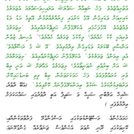
އުތުރިއްޖެއެވެ. ފަހެ، ނަބިއްޔާ ޞައްލަﷲ ޢަލައިހިވަސައްލަމަ އެޖަމަލުގެ
ކައިރިއަށް ވަޑައިގެން، އޭގެ ކަރުގައި ފިރުމާލެއްވުމުން، އޭތީގެ އަޑު މަޑު
ވެއްޖެއެވެ. އޭގެފަހުގައި އެކަލޭގެފާނު ޙަދީޘްކުރެއްވިއެވެ. “މިޖަމަލުގެ
ވެރިޔަކީ ކާކު ހެއްޔެވެ؟ މީކާކުގެ ޖަމަލެއް ހެއްޔެވެ؟” އެހިނދު ޒުވާން
އަންޞާރީ ބޭކަލަކު ވަޑައިގެން ވިދާޅުވިއެވެ. “އޭ ﷲ ގެ ރަސޫލާއެވެ!
އެއީ ތިމަންގެ ޖަމަލެކެވެ.” އެކަލޭގެފާނު ޙަދީޘްކުރެއްވިއެވެ. “މިޖަމަލާމެދު
ﷲ އަށް ބިރުވެތި ނުވަނީތޯއެވެ؟ މިޖަމަލުގެ މައްޗަށް ﷲ ވަނީ ތިބާ
ވެރި ކުރައްވާފައެވެ. ފަހެ ހަމަކަށަވަރުން، ތިބާ މީތި ބަނޑުހައިކޮށް،
ވަރުބަލިކުރާކަމުގެ ޝަކުވާ ތިމަންކަލޭގެފާނަށް ކޮށްފިއެވެ.”
(އަބޫ ދާވުދު،
ޝެއިޚް އަލްބާނީ ޞަޙީޙް ވަ ޟަޢީފް އަބީ ދާވުދުގައި ޞައްޙަކަމަށް
ވިދާޅުވެފައި )
ހަމައެހެންމެ، މަސްޓޭންކުތަކުގައި މަސްގެންގުޅޭ ފަރާތްތަކުންނާއި،
ކޮށިތަކުގައި ދޫނި ނުވަތަ އެހެންވެސް ޖަނަވާރެއް ގެންގުޅޭނަމަ،