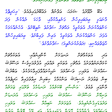
ތިޔަބައިމީހުންގެ ޙާޖަތްތައް އެތަނުގައި ފުއްދާހުށިކަމެވެ.”
އަބޫ ދާވޫދުގެ ޝަރަޙަ، ޢަވްނުލް މަޢުބޫދުގައިވެއެވެ.
“މިޙަދީޘްގެ
މާނައަކީ ތިޔަބައިމީހުން ގަނެވިއްކުމާއި، ވާހަކަ ދެއްކުން ފަދަ
ކަންތައްކުރަން އެތަކެތީގެ މައްޗަށް ސަވާރުވެ ނުތިބޭށެވެ. އެހެނެއްކަމަކު
އެފަދަ ކަންތައްކުރަން އެތަކެތީގެ މަތިން ފައިބާށެވެ. ތިޔަބައިމީހުންގެ
ޙާޖަތްތައްނިމި، (ދަތުރުކުރަންވީމަ) ސަވާރުވާށެވެ.”
އަދި އެތަކެއްޗަށް ރަނގަޅަށް ކާންދިނުމާއި، އެތަކެއްޗަށް
ކުޅަދާނަނުވާވަރުގެ އެއްޗެހި އެތަކެތި ލައްވައި އުފުލުމަކީވެސް ރަސޫލުﷲ
ޞައްލަﷲ ޢަލައިހި ވަސައްލަމަ ނަޙީކުރައްވާފައިވާކަމެކެވެ. ޢަބްދުﷲ
ބިން ޖަޢުފަރު ރަޟިޔަﷲ ޢަންހުމާގެ ކިބައިން ރިވާވެފައިވާ ޙަދީޘެއްގެ
މާނާގައި ވެއެވެ.
“އަންޞާރީ ބޭކަލެއްގެ ދަނޑެއްގެ ތެރޭގައި ޖަމަލެއް
ވަނިކޮށް ރަސޫލުﷲ ޞައްލަﷲ ޢަލައިހި ވަސައްލަމަ އެދަނޑަށް
ވަދެވަޑައިގެންނެވިއެވެ. އެޖަމަލަށް ނަބިއްޔާ ޞައްލަﷲ ޢަލައިހި
ވަސައްލަމަ ފެނުމާއެކު ގޮވަން ފަށައިފިއެވެ. އަދި އޭގެ ލޮލުން ކަރުނަ