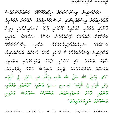
ދީނެއްކަން ދަލީލުކޮށްދެއެވެ.
ހަމައެފަދައިން މީސްތަކުންނަށް ޚިދުމަތްކޮށްދޭ ޖަނަވާރުތަކަށްވެސް
އޯގާތެރިވުމަށް އިސްލާމްދީނުގައި ނަޞޭޙަތްތެރިވެއެވެ. އެގޮތުން އެތަކެތީގެ
މޫނުގައި ތެޅުމާއި، އެތަކެތީގެ މޫނުގައި ފާހަގަ ކަނޑައިނެގުމަކީ މިދީން
ބަޔާންކޮށް ދެއްވުމަށް ފޮނުއްވެވުނު ރަސޫލާ ޞައްލަﷲ ޢަލައިހި
ވަސައްލަމަ ނަހީކުރައްވާފައިވާކަމެކެވެ. އެހެނީ އިންސާނުންނެކޭ
އެއްފަދައިން ޖަނަވާރުތަކުގެވެސް މޫނަކީ އެތައް ގުނަނެއް އެތަނެއްގައިވާ،
ނާޒުކު ތަނެކެވެ. އަދި މޫނުގައި ފާހަގަ ޖަހައިހެދުމަކީ އެތަކެތީގެ
ބުރުސޫރަ ގެއްލޭނޭކަމެކެވެ. ޖާބިރު ރަޟިޔަﷲ ޢަންހު ވިދާޅުވިއެވެ.
“نَهَى رَسُولُ الله صَلَّى الله عَلَيْهِ وَسَلَّمَ عَن الضَّرْبِ فِي الْوَجْهِ،
وَعَن الْوَسْمِ فِي الْوَجْهِ” (صحيح مسلم) މާނައީ: “މޫނުގައި ތެޅުމާއި،
މޫނުގައި ފާހަގަ ކަނޑައިނެގުން، ރަސޫލުﷲ ޞައްލަﷲ ޢަލައިހި
ވަސައްލަމަ ނަހީކުރެއްވިއެވެ.”