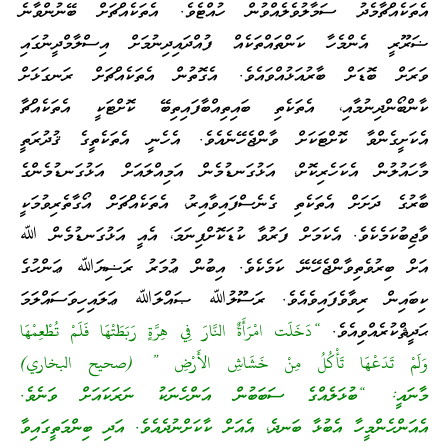
އެތަކެއްޗާމެދު ސަމާލުވެލެއްވުން ހުއްޓެވެ. އެތަކެއްޗަށް ބޭނުންވާނެ
ޟަރޫރީ އެންމެހާ ކަންތައްތަކެއް ފުއްދައިދިނުމަށް އިސްލާމްދީނުގައި
ވަރަށް ބޮޑަށް ބާރުއަޅުއްވައެވެ. އެގޮތުން އެތަކެއްޗަށް ރަނގަޅަށް
ކާންބޯންދިނުމާއި، އެތަކެތި ބައިތިއްބާފައިތިބޭ ކޮށްޓަކީ އެތަކެއްޗާ
އެކަށީގެންވާ ކޮށްޓަކަށް ވާންޖެހޭނެއެވެ. އެހެނީ އެތަކެތީގެ ޤުދުރަތީ
މާހައުލުން އެކަހެރިކޮށް، އަޅުގަނޑުމެން އަމިއްލައަށް އަޅުގަނޑުމެންގެ
ބާރުގެ ދަށަށް އެތަކެތި ގެނެސްފައިވާއިރު، އެތަކެއްޗަށް އޯގާތެރިވުމަކީ
ވާޖިބުކަމެކެވެ. އެކަމަށް ފަރުވާ ކުޑަކޮށްފިނަމަ، އެއީ އަޅުގަނޑުމެން ﷲ
އަށް ބިރުވެތިވާންޖެހޭނޭ ކަމެކެވެ. އިބުން ޢުމަރު ރަޟިޔަﷲ ޢަންހުގެ
ކިބައިން ރިވާވެފައިވެއެވެ. ރަސޫލުﷲ ޞައްލަﷲ ޢަލައިހިވަސައްލަމަ
ޙަދީޘްކުރެއްވިއެވެ.
“دَخَلَت امْرَأَةٌ النَّارَ فِي هِرَّةٍ رَبَطَتْهَا فَلَمْ تُطْعِمْهَا
وَلَمْ تَدَعْهَا تَأْكُلُ مِنْ خَشَاشِ الأَرْضِ ” (صحيح البخاري)
މާނައީ: “ބުޅަލެއްގެ ސަބަބުން އަންހެނަކު ނަރަކައަށް ވަނެވެ.
އެއަންހެންމީހާ އެބުޅާ ބަނދެ، އެއަށް ކާކަށްނުދެއެވެ. އަދި ބިންމަތީގައިވާ