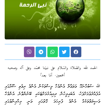
الحمد لله، والصّلاة والسّلام على نبيّنا محمّد وعلى آله وصحبه
أجمعين. أمّا بعد!
ﷲ ސުބުޙާނަހޫ ވަތަޢާލާ އެންމެހާ މީސްތަކުން އެންމެ ރިވެތި ސޫރާގައި
އުފެއްދެވުމަށްފަހު، އެބައިމީހުން ދިރިއުޅުމަށްޓަކައި ބޭނުންވާނެ އެންމެހާ
ވަޞީލަތްތަކެއް އެންމެ ފުރިހަމަ ގޮތުގައި ވަނީ މިކާއިނާތުގައި