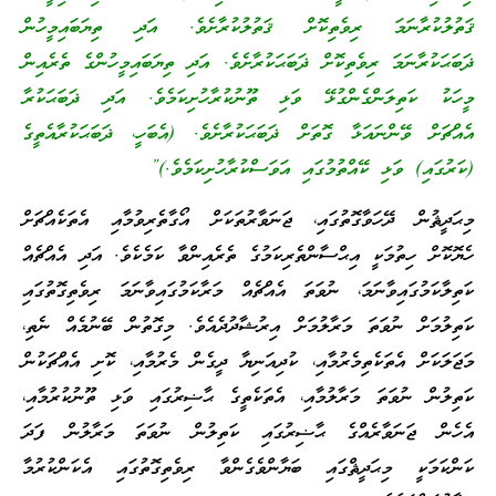
ޤަތުލުކުރާނަމަ ރިވެތިކޮށް ޤަތުލުކުރާށެވެ. އަދި ތިޔަބައިމީހުން
ޛަބަޙަކުރާނަމަ ރިވެތިކޮށް ޛަބަޙަކުރާށެވެ. އަދި ތިޔަބައިމީހުންގެ ތެރެއިން
މީހަކު ކަތިލަންގެންގުޅޭ ވަޅި ތޫނުކުރާހުށިކަމެވެ. އަދި ޛަބަޙަކުރާ
އެއްޗަށް ވޭންނައަޅާ ގޮތަށް ޛަބަޙަކުރާށެވެ. (އެބަހީ، ޛަބަޙަކުރާއެތީގެ
(ކަރުގައި) ވަޅި ކޭއްތުމުގައި އަވަސްކުރާހުށިކަމެވެ.)”
މިޙަދީޘުން ދޭހަވާގޮތުގައި، ޖަނަވާރުތަކަށް އޯގާތެރިވުމާއި އެތަކެއްޗަށް
ހެޔޮކޮށް ހިތުމަކީ އިޙްސާންތެރިކަމުގެ ތެރެއިންވާ ކަމެކެވެ. އަދި އެއްޗެއް
ކަތިލާކަމުގައިވާނަމަ، ނުވަތަ އެއްޗެއް މަރާކަމުގައިވާނަމަ ރިވެތިގޮތުގައި
ކަތިލުމަށް ނުވަތަ މަރާލުމަށް އިރުޝާދުދެއެވެ. މިގޮތުން ބޭނުމެއް ނެތި،
މަޖަލަކަށް އެތަކެތިމެރުމާއި، ކުދިއަނިޔާ ދީގެން މެރުމާއި، ކޮށި އެއްޗަކުން
ކަތިލުން ނުވަތަ މަރާލުމާއި، އެތަކެތީގެ ޙާޟިރުގައި ވަޅި ތޫނުކުރުމާއި،
އެހެން ޖަނަވާރެއްގެ ޙާޟިރުގައި ކަތިލުން ނުވަތަ މަރާލުން ފަދަ
ކަންކަމަކީ މިޙަދީޘްގައި ބަޔާންވެގެންވާ ރިވެތިގޮތުގައި އެކަންކުރުމާ