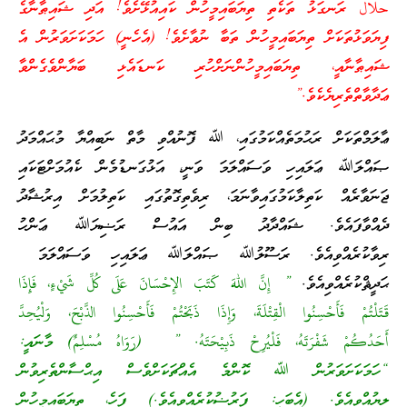
حلال ރަނގަޅު ތަކެތި ތިޔަބައިމީހުން ކައިއުޅޭށެވެ! އަދި ޝައިޠާނާގެ
ފިޔަވަޅުތަކަށް ތިޔަބައިމީހުން ތަބާ ނުވާށެވެ! (އެހެނީ) ހަމަކަށަވަރުން އެ
ޝައިޠާނާއީ، ތިޔަބައިމީހުންނަށްހުރި ކަނޑައެޅި ބަޔާންވެގެންވާ
ޢަދާވާތްތެރިޔެކެވެ.”
ޢާލަމްތަކަށް ރަޙުމަތެއްކަމުގައި، ﷲ ފޮނުއްވި މާތް ނަބިއްޔާ މުޙައްމަދު
ޞައްލަﷲ ޢަލައިހި ވަސައްލަމަ ވަނީ، އަޅުގަނޑުމެން ކެއުމަށްޓަކައި
ޖަނަވާރެއް ކަތިލާކަމުގައިވާނަމަ، ރިވެތިގޮތުގައި ކަތިލުމަށް އިރުޝާދު
ދެއްވާފައެވެ. ޝައްދާދު ބިން އައުސް ރަޟިޔަﷲ ޢަންހު
ރިވާކުރެއްވިއެވެ. ރަސޫލުﷲ ޞައްލަﷲ ޢަލައިހި ވަސައްލަމަ
ޙަދީޘްކުރެއްވިއެވެ.
” إِنَّ اللهَ كَتَبَ الإِحْسَانَ عَلَى كُلِّ شَيْءٍ، فَإِذَا
قَتَلْتُمْ فَأَحْسِنُوا الْقِتْلَةَ، وَإِذَا ذَبَحْتُمْ فَأَحْسِنُوا الذَّبْحَ، وَلْيُحِدَّ
أَحَدُكُمْ شَفْرَتَهُ، فَلْيُرِحْ ذَبِيْحَتَهُ. ” (رَوَاهُ مُسْلِمٌ) މާނައީ:
“ހަމަކަށަވަރުން ﷲ ކޮންމެ އެއްޗަކަށްވެސް އިޙްސާންތެރިވުން
ލިޔުއްވިއެވެ. (އެބަހީ: ފަރުޟުކުރެއްވިއެވެ.) ފަހެ، ތިޔަބައިމީހުން