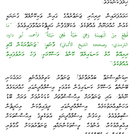
ޚިލާފުކަންކަމެވެ.
ހަމައެފަދައިން، ދިރިހުރި ޖަނަވާރެއްގެ ގައިން ވަކިކޮށްލެވޭ ގުނަނަކީ
ކެއުން ހުއްދަނޫން އެއްޗެކެވެ. އެކަލޭގެފާނު ޙަދީޘްކުރައްވާފައިވެއެވެ.
“مَا
قُطِعَ مِنْ الْبَهِيمَةِ وَهِيَ حَيَّةٌ فَهِيَ مَيْتَةٌ” (أحمد، أبو داود،
الترمذي- وصححه الشيخ الألباني) މާނައީ: “ޖަނަވާރަކުން އޭތި
ދިރިއޮތް ޙާލު ކަނޑައިލެވޭ ކޮންމެ މަސްކޮޅަކީ، ފަހެ މަރުވެފައިވާ
އެއްޗެކެވެ.”
ނިކަންވިސްނަވާ ބައްލަވާށެވެ! ޖަނަވާރު ކަތިލުމެއްނެތި ހަމައެކަނި
ބޭނުންވާ މަސްކޮޅު ކަނޑައިގެން ކެއުމަކީ އިސްލާމްދީނުގައި ހުއްދަކަމެއް
ނޫނެވެ. އަދި ޖަނަވާރަށް އިޙްސާސްވާތަދު ކުޑަކުރުމަށް ވަރަށް ބޮޑު
އަހަންމިއްޔަތުކަމެއް އިސްލާމްދީނުގައި ދީފައިވާކަން މިޙަދީޘުން
ސާބިތުވެއެވެ. މިކަމުން އިސްލާމްދީނަކީ އެތަކެތީގެ އިޙްސާސްތަކަށް
އިޙްތިރާމުކުރާ، އެންމެހާ މީސްތަކުންނަށާއި ޖަނަވާރުތަކަށް އޯގާތެރި