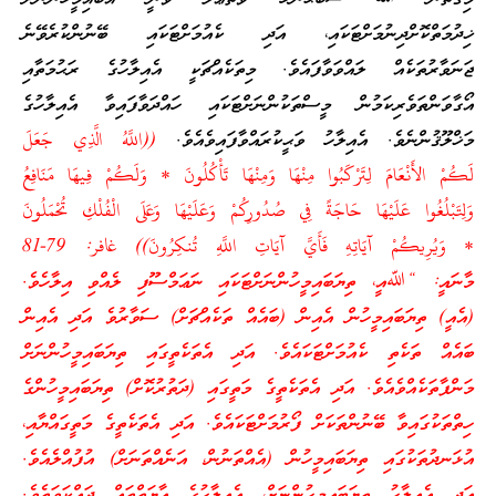
ޚިދުމަތްކޮށްދިނުމަށްޓަކައި، އަދި ކެއުމަށްޓަކައި ބޭނުންކުރެވޭނެ
ޖަނަވާރުތަކެއް ލައްވަވާފައެވެ. މިތަކެއްޗަކީ އެއިލާހުގެ ރަޙުމަތާއި
އޯގާވަންތަވެރިކަމުން މީސްތަކުންނަށްޓަކައި ހައްދަވާފައިވާ އެއިލާހުގެ
މަޚްލޫޤުންނެވެ. އެއިލާހު ވަޙީކުރައްވާފައިވެއެވެ.
((اللَّهُ الَّذِي جَعَلَ
لَكُمْ الأَنْعَامَ لِتَرْكَبُوا مِنْهَا وَمِنْهَا تَأْكُلُونَ * وَلَكُمْ فِيهَا مَنَافِعُ
وَلِتَبْلُغُوا عَلَيْهَا حَاجَةً فِي صُدُورِكُمْ وَعَلَيْهَا وَعَلَى الْفُلْكِ تُحْمَلُونَ
* وَيُرِيكُمْ آيَاتِهِ فَأَيَّ آيَاتِ اللَّهِ تُنكِرُونَ)) غافر: 79-81
މާނައީ: “ﷲއީ، ތިޔަބައިމީހުންނަށްޓަކައި ނަޢަމްސޫފި ލެއްވި އިލާހެވެ.
(އެއީ) ތިޔަބައިމީހުން އެއިން (ބައެއް ތަކެއްޗަށް) ސަވާރުވެ އަދި އެއިން
ބައެއް ތަކެތި ކެއުމަށްޓަކައެވެ. އަދި އެތަކެތީގައި ތިޔަބައިމީހުންނަށް
މަންފާތަކެއްވެއެވެ. އަދި އެތަކެތީގެ މަތީގައި (ދަތުރުކޮށް) ތިޔަބައިމީހުންގެ
ހިތްތަކުގައިވާ ބޭނުންތަކަށް ފޯރުމަށްޓަކައެވެ. އަދި އެތަކެތީގެ މަތީގައްޔާއި،
އުޅަނދުތަކުގައި ތިޔަބައިމީހުން (އެއްތަނުން، އަނެއްތަނަށް) އުފުއްލެއެވެ.
އަދި އެއިލާހު ތިޔަބައިމީހުންނަށް، އެއިލާހުގެ އާޔަތްތައް ދައްކަވަތެވެ.