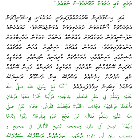
ތަކެތި ކައި އުޅުމަށް ދޫކޮށެއްވެސް ނުލައެވެ.”
އަދި އިސްލާމްދީން ބާރުއަޅުއްވާފައިވަނީ ހަމައެކަނި ޖިސްމާނީގޮތުން
އެތަކެއްޗަށް ގޯނާކުރުމުން ދުރުހެލިވުމަށް އެކަންޏެއްނޫނެވެ. ހަމައެހެންމެ
ނަފްސާނީގޮތުން އެތަކެއްޗަށް ގެއްލުންވާ އެންމެހާ ކަމަކުން އެއްކިބާވުމަށް
އަންގަވާފައިވެއެވެ. އެގޮތުން އެއްޗެއް ކަތިލާއިރު އެހެން އެއްޗެއްގެ
ޙާޟިރުގައި ކަތިނުލުމާއި، އެތަކެއްޗަށް ކުދިއަނިޔާ ނުދިނުމާއި، އެތަކެތީގެ
ޅަދަރިން ބޭނުމެއްނެތި ނުމެރުމާއި، އެތަކެތީގެ ޅަދަރިންގެ މައިން ބޭނުމެއް
ނެތި ނުމެރުން ހިމެނެއެވެ. ޢަބްދުﷲ ބިން މަސްޢޫދު ރަޟިޔަﷲ
ޢަންހުގެ ކިބައިން ރިވާވެފައިވެއެވެ.
“كُنَّا مَعَ رَسُولِ الله صَلَّى الله
عَلَيْهِ وَسَلَّمَ فِي سَفَرٍ فَانْطَلَقَ لِحَاجَتِهِ, فَرَأَيْنَا حُمَّرَةً مَعَهَا فَرْخَانِ
فَأَخَذْنَا فَرْخَيْهَا, فَجَاءَت الحُمَّرَةُ فَجَعَلَتْ تَفْرِشُ, فَجَاءَ النَّبِيُّ صَلَّى
الله عَلَيْهِ وَسَلَّمَ فَقَالَ: مَنْ فَجَعَ هَذِهِ بِوَلَدِهَا؟ رُدُّوا وَلَدَهَا
إِلَيْهَا.” (سنن أبي داود، وصححه الشيخ الألباني في صحيح و
ضعيف سنن أبي داود) މާނައީ: “ތިމަންމެން ރަސޫލުﷲ ޞައްލަﷲ