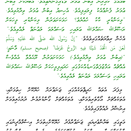
ބައެއްގެ ކައިރިން އިބުން ޢުމަރު ވަޑައިގެންނެވިއެވެ. އެބަޔަކަށް އިބުން
ޢުމަރު ފެނުމާއެކު ފިލައިފިއެވެ. އެހިނދު އިބުން ޢުމަރު ވިދާޅުވިއެވެ.
“މިކަންކުރީ ކާކު ހެއްޔެވެ؟ ހަމަކަށަވަރުން މިކަންކުރި މީހަކަށް
ރަސޫލުﷲ ޞައްލަﷲ ޢަލައިހި ވަސައްލަމަ ލަޢުނަތް ލެއްވިއެވެ.”
އެހެން ރިވާޔަތެއްގައިވެއެވެ.
“إِنَّ رَسُولَ الله صَلَّى الله عَلَيْهِ وَسَلَّمَ
لَعَنَ مَن اتَّخَذَ شَيْئًا فِيهِ الرُّوحُ غَرَضًا” (صحيح مسلم) މާނައީ:
“(އިބުން ޢުމަރު ވިދާޅުވިއެވެ.) ހަމަކަށަވަރުން ރޫޙެއްވާ އެއްވެސް
އެއްޗެއް އަމާޒުފަތްގަނޑެއްކަމުގައި ހަދައިފިމީހަކަށް ރަސޫލުﷲ ޞައްލަﷲ
ޢަލައިހި ވަސައްލަމަ ލަޢުނަތް ލެއްވިއެވެ.”
މިފަދަ އެތައް ހަދީޘްތަކެއްގައި ޖަނަވާރަށް ހެޔޮކޮށް ހިތުމަށާއި،
އެތަކެއްޗަށް އޯގާތެރިވުމަށާއި، އެތަކެއްޗަށް ގޯނާކުރުމުން ދުރުހެލިވުމަށް
އިރުޝާދު ދެއްވާފައިވެއެވެ.
މަތީގައި ބަޔާންވެދިޔައީ ޖަނަވާރާމެދު ހެޔޮކޮށްހިތުމަށް އިސްލާމްދީނުގައި