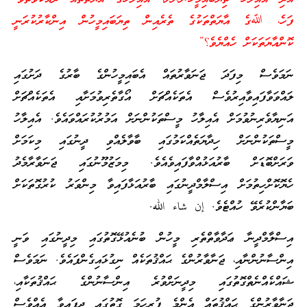
ފަހެ، ﷲގެ އާޔަތްތަކުގެ ތެރެއިން ތިޔަބައިމީހުން އިންކާރުކުރަނީ
ކޮންއާޔަތަކަށް ހެއްޔެވެ؟”
ނަމަވެސް މިފަދަ ޖަނަވާރުތައް އެބައިމީހުންގެ ބާރުގެ ދަށުގައި
ލައްވަވާފައިވާއިރުވެސް އެތަކެއްޗަށް އޯގާތެރިވުމަށާއި އެތަކެއްޗަށް
އަނިޔާވެރިނުވުމަށް އެއިލާހު މީސްތަކުންނަށް އަމުރުކުރައްވައެވެ. އެއިލާހު
މީސްތަކުންނަށް ހިދާޔަތެއްކަމުގައި ބާވާލެއްވި ދީނުގައި މިކަމަށް
ވަރަށްބޮޑަށް ބާރުއަޅުއްވާފައިވެއެވެ. މިމަޒުމޫނުގައި ޖަނަވާރާމެދު
ހެޔޮކޮށްހިތުމަށް އިސްލާމްދީނުގައި ބާރުއަޅާފައިވާ މިންވަރު ކުރުގޮތަކަށް
ބަޔާންކުރެވޭ ހުއްޓެވެ. إن شاء الله.
އިސްލާމްދީނާ ޢަދާވާތްތެރި މީހުން ބުނެއުޅޭގޮތުގައި މިދީނުގައި ވަނީ
އިންސާނުންނާއި، ޖަނާވާރުންގެ ޙައްޤުތަކެއް ނިގުޅައިގެންފައެވެ. ނަމަވެސް
ޝައްކެއްނެތްގޮތުގައި މިދީނަށްވުރެ އިންސާނުންގެ ޙައްޤުތަކާއި،
ޖަނާވާރުންގެ ޙައްޤުތައް އެންމެ ފުރިހަމަ ގޮތުގައި ދީފައިވާ އެއްވެސް