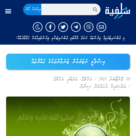
އިތުރަށް ހޯދާ
މި ވެބްސައިޓުގައިވާ ލިޔުންތައް ނަކަލު ކުރާނަމަ މި ވެބްސައިޓަށާއި ލިޔުންތެރިއާއަށް ހަވާލާދެއްވާ!
އިސްލާމީ ނަޒަރަކުން ޖަނަވާރުތަކުގެ ޙައްޤުތައް
10 އޮކްޓޯބަރު 2011
/
އަޚްލާޤް
,
އަދަބާއި އަޚްލާޤު
/
އައްޝައިޚް މުޙައްމަދު ސިނާން