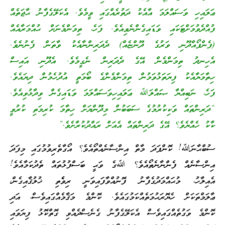
ޢަލައިހި ވަސައްލަމަ އާއެކު ދަތުރެއްގައި ވީމެވެ. އެކަލޭގެފާނު ޙާޖަތެއް
ފުއްދެވުމަށްޓަކައި ވަޑައިގެންނެވިއެވެ. ފަހެ، ތިމަންމެނަށް ޙުއްމަރާއެއް
(ފެންފޯއްދޫނި ވަރުގެ ދޫންޏެއް) ދެދަރިންނާއެކު ވާތަން ފެނުނެވެ.
އެހިނދު ތިމަންމެން އޭގެ ދެދަރިން ނެގީމެވެ. އެދޫނި އައިސް
ހިތާމަޔާއެކު ފިޔަތަޅުވަމުން ތިމަންމެންގެ ބޯމަތީ އުދުހެމުން ދިޔައެވެ.
ފަހެ، ނަބިއްޔާ ޞައްލަﷲ ޢަލައިހިވަސައްލަމަ ވަޑައިގެން ވިދާޅުވިއެވެ.
“ދަރިންތައް ވަކިކުރުމުގެ ސަބަބުން މިދޫންޔަށް ހިތާމަ ކުރިމަތި ކުރުވީ
ކާކު ހެއްޔެވެ؟ އޭގެ ދަރިންތައް އެއަށް ރައްދުކުރާށެވެ.”
ސުބްޙާނަﷲ! ކޮންފަދަ މާތް އިންސާނެއްތޯއެވެ؟ އޯގާތެރިވުމުގައި މިފަދަ
އިންސާނެއް ފެންނާނެތޯއެވެ؟ ﷲގެ ވަޙީ ބަސްފުޅުތައް ތެދުކަމާއެވެ!
އެއިލާހު، މުޙައްމަދުގެފާނު ފޮނުއްވާފައިވަނީ ރިވެެތި ޚުލުޤާއިގެން،
ޢާލަމްތަކަށް ހެޔޮރަޙުމަތެއްކަމުގައެވެ. ކޮންމެ މަޤާމެއްގައިވެސް، އަދި
ކޮންމެ ވަގުތެއްގައިވެސް އެކަލޭގެފާނު ގެނެސްދެއްވި ގޮތްކޮޅު ފިޔަވައި