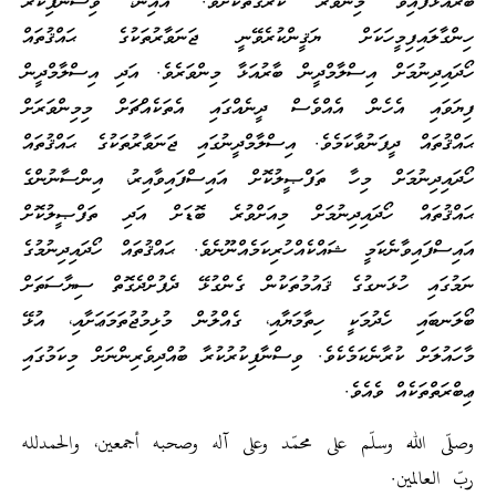
ބާރުއަޅާފައިވާ މިންވަރު ކުރުގޮތަކަށެވެ. އެއިން، ވިސްނާފިކުރު
ހިންގާލައިފިމީހަކަށް ޔަޤީންކުރެވޭނީ ޖަނަވާރުތަކުގެ ޙައްޤުތައް
ހޯދައިދިނުމަށް އިސްލާމްދީން ބާރުއަޅާ މިންވަރެވެ. އަދި އިސްލާމްދީން
ފިޔަވައި އެހެން އެއްވެސް ދީނެއްގައި އެތަކެއްޗަށް މިމިންވަރަށް
ޙައްޤުތައް ދީފަނުވާކަމެވެ. އިސްލާމްދީނުގައި ޖަނަވާރުތަކުގެ ޙައްޤުތައް
ހޯދައިދިނުމަށް މިހާ ތަފްޞީލުކޮށް އައިސްފައިވާއިރު، އިންސާނުންގެ
ޙައްޤުތައް ހޯދައިދިނުމަށް މިއަށްވުރެ ބޮޑަށް އަދި ތަފްޞީލުކޮށް
އައިސްފައިވާނެކަމީ ޝައްކެއްހުރިކަމެއްނޫނެވެ. ޙައްޤުތައް ހޯދައިދިނުމުގެ
ނަމުގައި ހުޅަނގުގެ ޤައުމުތަކުން ގެންގުޅޭ ދެފުށްދެގޮތް ސިޔާސަތަށް
ބޯލަނބައި ހެދުމަކީ ހިތާމަޔާއި، ގެއްލުން މުޅިމުޖުތަމަޢަށާއި، އުޅޭ
މާހައުލަށް ކުރާނެކަމެކެވެ. ވިސްނާފިކުރުކުރާ ބުއްދިވެރިންނަށް މިކަމުގައި
ޢިބްރަތްތަކެއް ވެއެވެ.
وصلّى الله وسلّم على محمّد وعلى آله وصحبه أجمعين، والحمدلله
ربّ العالمين.