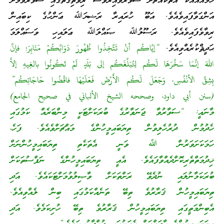
ހަމައެއާއެކު އެތަކެއްޗަށް ސަވާރުވާއިރުވެސް ރިވެތިގޮތުގައި ސަވާރުވުމަށް
އަންގަވާފައިވެއެވެ. އަބޫ ހުރައިރާ ރަޟިޔަﷲ ޢަންހުގެ ކިބައިން
ރިވާވެފައިވެއެވެ. ރަސޫލުﷲ ޞައްލަﷲ ޢަލައިހި ވަސައްލަމަ
ޙަދީޘްކުރެއްވިއެވެ.
“إيَّاكُم أنْ تَتَّخِذُوا ظُهُورَ دَوَابِّكُمْ مَنَابِرَ؛ فإنَّ
اللهَ إنَّمَا سَخَّرَهَا لَكُم لِتُبَلِّغَكُم إلى بَلَدٍ لَمْ تَكُونُوا بالغِيهِ إلاَّ
بِشِقِّ الأنْفُسِ، وَجَعَلَ لَكُم الأَرْضَ فَعَلَيْهَا فاقْضُوا حَاجَاتِكُم”
(سنن أبي داود، وصححه الشيخ الألباني في صحيح الجامع)
މާނައީ: “ސަވާރުވާ ޖަނަވާރުގެ ބުރަކަށްޓަކީ މިންބަރެއް ކަމުގައި
ހެދުމުން ދުރުހެލިވުން ތިޔަބައިމީހުންގެ މައްޗަށްވެއެވެ. ފަހެ،
ހަމަކަށަވަރުން ﷲ ވަނީ އެތަކެތި ތިޔަބައިމީހުންނަށް
ޚިދުމަތްތެރިކޮށްދެއްވާފައެވެ. އެއީ ތިޔަބައިމީހުންގެ ނަފްސުތަކަށް
ބުރަކަމާނުލައި ނުދެވޭ ރަށްތަކަށް ވާޞިލުވުމަށްޓަކައެވެ. އަދި
ތިޔަބައިމީހުން ޤަރާރުވެ ތިބޭ ތަނެއްކަމުގައި ބިން ލެއްވިއެވެ.
އެބިންމަތީގައި ތިޔަބައިމީހުން ޤަރާރުވެ ތިބޭ ހުށިކަމެވެ. އަދި