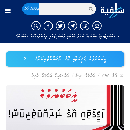
އިތުރަށް ހޯދާ
މި ވެބްސައިޓުގައިވާ ލިޔުންތައް ނަކަލު ކުރާނަމަ މި ވެބްސައިޓަށާއި ލިޔުންތެރިއާއަށް ހަވާލާދެއްވާ!
ޣީބަބުނުމުގެ ޙަޤީޤަތާއި އޭގެ ނުރައްކާތެރިކަން! – 5
27 މާޗް 2016
/
އަޚްލާޤް
,
ދީން
/
އައްޝައިޚް އަޙްމަދު ޚާލިދު