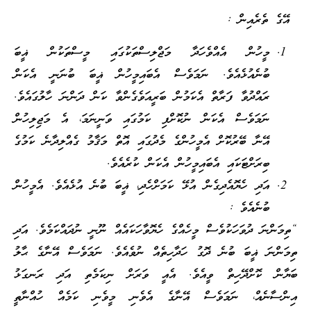
އޭގެ ތެރެއިން :
މީހުން އެއްވެހަދާ މަޖްލިސްތަކުގައި މީސްތަކުން ޣީބަ
ބުނެއުޅެއެވެ. ނަމަވެސް އެބައިމީހުން ޣީބަ ބުނަނީ އެކަން
ރައްދުވާ ފަރާތް އެކަމުން ބަރީއަވެގެންވާ ކަން ދަންނަ ހާލުގައެވެ.
ނަމަވެސް އެކަން ނުކޮށްފި ކަމުގައި ވަނީނަމަ، އެ މަޖިލިހުން
އޭނާ ބޭރުކޮށް އެމީހުންގެ މެދުގައި އޮތް މަޤާމު ގެއްލިދާނެ ކަމުގެ
ބިރަށްޓަކައި އެބައިމީހުން އެކަން ކުރެއެވެ.
އަދި ހެޔޮއެދިގެން އުޅޭ ކަމަށްހެދި، ޣީބަ ބުނެ އުޅެއެވެ. އެމީހުން
ބުނެއެވެ :
“ތިމަންނަ ދުވަހަކުވެސް މީހެއްގެ ހެޔޮވާހަކައެއް ނޫނީ ނުދައްކަމެވެ. އަދި
ތިމަންނަ ޣީބަ ބުނެ ދޮގު ހަދާހިތެއް ނުވެއެވެ. ނަމަވެސް އޭނާގެ ޙާލު
ބަޔާން ކޮށްދޭހިތް ވީއެވެ. އެއީ ވަރަށް ނިކަމެތި އަދި ރަނގަޅު
އިންސާނެއް، ނަމަވެސް އޭނާގެ އެވެނި މީވެނި ކަމެއް ހުއްނާތީ