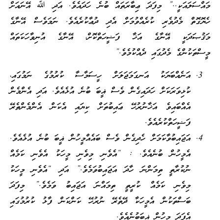
މައްސަލައަކީ..” މިފަދަ ޢިބާރަތައް ބުނެ ހަދައެވެ. އަދި ﷲ އޭނައަށް
ހެޔޮގޮތް މެދުވެރި ކުރެއްވުމަށް އެދި ދުޢާކުރެއެވެ. ނަމަވެސް އޭނާގެ
މަޤުޞަދަކީ އޭނާގެ އަޚާ ފަޟީހަތްކޮށް، އޭނާގެ އުނިވާހަކަތައް
މީސްތަކުންގެ މެދުގައި ދެއްކުމެވެ.”
އަނެއްބަޔަކު އަނގަމަޖަލަށް ހީސަމާސާ ކުރުމުގެ ނަމުގައި،
ކުޅިވަރަކަށް ހަދައިގެން ވެސް ޣީބަ ބުނެ އުޅެއެވެ. އަދި އެންމެން
އެއްބައިވެ އަޚާނުރުހޭ ޢައިބުތަށް ކިޔައި އެކަން އެންމެންތެރޭ
ފަޟީހަތްކުރެއެވެ.
އަޖައިބުވާކަމަށް ހެދިގެން ވެސް ބައެއްމީހުން ޣީބަ ބުނެ އުޅެއެވެ.
އެމީހުން ބުނެއެވެ. : “އެވެނި މިވެނި މީހަކު އެވެނި ކަމެއް
ނުކުރާތީ ތިމަންނަ ހާދަ އަޖައިބުވަމެވެ.” އަދި “އެވެނި މީހަކު
މިވެނި ކަމެއް ކުރީތީ ތިމައްނަ އަޖައިބު ވަމެވެ.” މިފަދަ
ބަސްތަކުން އެމީހަކާ ދޭތެރޭ ނުރުހޭ ކަންކަން ފާޅު ކުރުމުގައި
އެފަދަ މީހުން ޣީބަބުނެއެވެ.