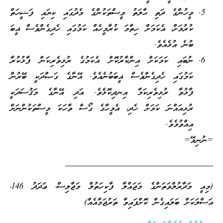
މީހުންގެ ދަތި ޙާލަތު މީސްތަކުންގެ މެދުގައި ކިޔައި ފަޟީހަތް
ކުރުމަށް، އެކަމަށް ހިތާމަ ކުރާމީހެއް ކަމުގައި ހެދިގެންވެސް ޣީބަ
ބުނެ އުޅެއެވެ.
ނުބައި ކަމަކަށް އިންކާރުކޮށް އެކަމުގެ ރުޅިވެރިކަން ފާޅުކުރާ
ކަމުގައި ހެދިގެންވެސް ޣީބަބުނެއެވެ. އޭނާގެ ގަޞްދަކީ ބޭރުން
ފާޅުވާ ރުޅިވެރިކަމާ އިނދިކޮޅެވެ. އަދި އޭނާގެ މަޤުސަދަކީ
ރުޅިއައްނަ ކަމަށް ހެދި، އެމީހާގެ ގޯސް ވާހަކަ މީސްތަކުންނަށް
އިއްވުމެވެ.
=ނުނިމޭ=
_________________________________
(މިއީ މަދާރުލްވަތަންގެ މަޖައްލާ ފާކިހަތުލް މަޖާލިސް، ޢަދަދު 146،
އަސްލަކަށް ބަލައިގެން ކޮށްފައިވާ ތަރުޖަމާއެއް)