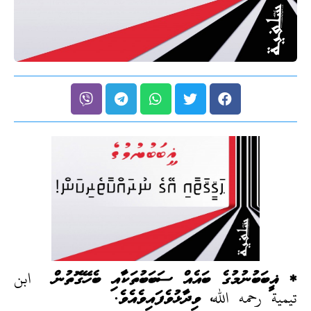
* ޣީބަބުނުމުގެ ބައެއް ސަބަބުތަކާއި ބެހޭގޮތުން ابن
تيمية رحمه الله، ވިދާޅުވެފައިވެއެވެ.