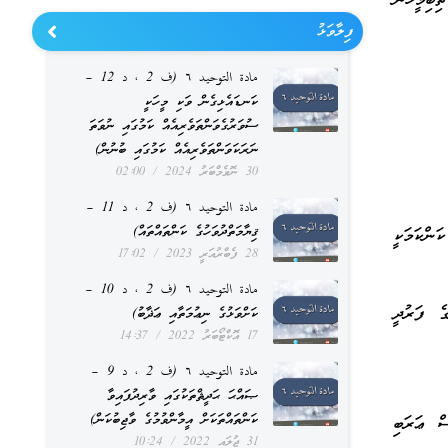
ބިމީހުން
ފިލާވަޅު
مادة التوحيد ٦ (ف 2 ، د 12 –
ކަނޑައެޅިގެން ވަކި މީހަކީ
ސުވަރުގެވަންތަވެރިއެއް ކަމުގައި ނުވަތަ
ނަރަކަވަންތަވެރިއެއް ކަމުގައި ބުނުން)
30 ނޮވެމްބަރު 2024
02:00
مادة التوحيد ٦ (ف 2 ، د 11 –
ޤިޔާމަތްދުވަހުގެ ކަންތައްތައް)
ަންކަމަކީ
28 ފެބްރުއަރީ 2023
17:02
مادة التوحيد ٦ (ف 2 ، د 10 –
ެ ފަރުދީ
ކަށްވަޅުގެ ނިޢުމަތާއި ޢަޛާބު)
17 އޮކްޓޯބަރު 2022
14:37
مادة التوحيد ٦ (ف 2 ، د 9 –
ޞައްޙަ ޙަދީޘްތަކުގައި ވާރިދުފައިވާ
ކަންތައްތަކަށް އީމާންވުމުގެ ވާޖިބުކަން)
ް ޢަރަބި
31 ޖުލައި 2022
10:24