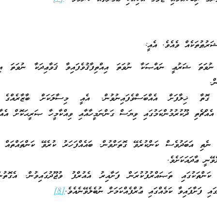
ޝަރުޠުތަކެއް ވެއެވެ. އެއީ:
ުވަތަ ޝަރުޢީ ނައްޞަކާ ނުވަތަ އިއްތިފާޤުވެފައިވާ ޤަވާޢިދަކާ ނުވަތަ އިޖު
ް.
ގޮތާ ޚިލާފަށް އެއްބަސްވެފައިނުވުން. އެއީ މިސާލަކަށް ބާޒާރެއްގެ ޢ
އެއްޗެތި ދޫކުރުމުންކަމުގައި ވިޔަސް ގަންނަމީހާއާއި ވިއްކާމީހާ ޞަރީޙަކޮށް އެއާ
 ނެތި އަބަދުވެސް ކަންކުރެވޭ ގޮތަށްވުން. ބައެއްފަހަރު ކުރެވޭ ކަންތައްތައް ޢ
ވޭނީ ޢާދައަކަށެވެ.
 ކަންތަކުގައި ތަޞައްރުފުކުރަން ފަށާއިރު އެއުރްފު ވުޖޫދުގައިވުން. އެގޮތުނ
ައި ފަށާފައިވާ ކަމެއްގައި ޢުރްފެއްކަމަށް ނުބެލެވޭނެއެވެ.
[8]