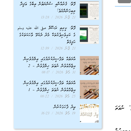
ފޮތް: ޤުރުއާނާއި ސުންނަތުން ތިބާގެ ޢަޤީދާ
ލިބިގަންނާށެވެ!
21 ޖޫން 2026
13:28
ފޮތް: ކީރިތި ރަސޫލާ صلى الله عليه وسلم
ގެ ކައިވެނިފުޅުތަކާ މެދު ދެކެވޭ ވާހަކަތަކުގެ
ޙަޤީޤަތް
21 ޖޫން 2026
12:39
އާޔަތެއް ތަފްސީރުކުރުމުގައި ޢިލްމުވެރިން
އިޖްމާޢުވުން ނުވަތަ ޚިލާފުވުން – 2
31 މާޗް 2026
08:17
އާޔަތެއް ތަފްސީރުކުރުމުގައި ޢިލްމުވެރިން
އިޖްމާޢުވުން ނުވަތަ ޚިލާފުވުން – 1
25 މާޗް 2026
08:22
ޢީދު ފާހަގަކުރުން
” ނުވަތަ
19 މާޗް 2026
16:23