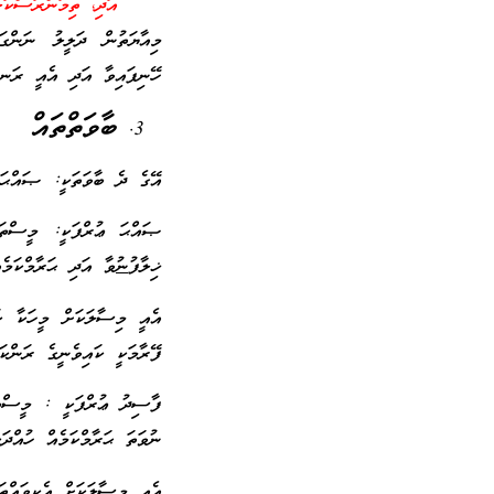
އަދި، ތިމަންރަސްކަލ
މިއާޔަތުން ދަލީލު ނަންގަ
ހޭނިފައިވާ އަދި އެއީ ރަނގަ
ބާވަތްތައް
އޭގެ ދެ ބާވަތަކީ: ޞައްޙަ 
ޞައްޙަ ޢުރްފަކީ: މީސްތަކ
ޚިލާފު
ނުވާ
އަދި ޙަރާމްކަމެއ
އެއީ މިސާލަކަށް މީހަކާ ކަ
ފޭރާމަކީ ކައިވެނީގެ ރަންކަމ
ފާސިދު ޢުރްފަކީ : މީސްތަކ
ނުވަތަ ޙަރާމްކަމެއް ހުއްދަކ
އެއީ މިސާލަކަށް އެކިވައްތަ