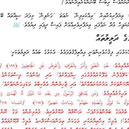
ްނަށްވެސް މިބަސް ބޭނުންކުރެވިދާނެއެވެ.]
: ވިޔަފާރިކުރާއިރު “ވިއްކައިފިން” ނުވަތަ “ގަނެފިން” މިފަދަ ޞީޣާތައް ބޭނު
ންނަމީހާ މުދާ ނަގާފައި ވިޔަފާރިވެރިއާއަށް ފައިސާ ދީފައި ދިޔުމެވެ.
[6]
ުގެ ދަލީލުތައް
ަމުގައި ފިޤުހުވެރިންވަނީ އިއްތިފާޤުވެފައެވެ. އެކަމުގެ ބައެއް ދަލީލުތަކަކީ:
ެއްވިއެވެ.
خُذِ الْعَفْوَ وَأْمُرْ بِالْعُرْفِ وَأَعْرِضْ عَنِ الْجَاهِلِينَ
﴿١٩٩﴾
[
ކަލޭގެފާނު ޢަފޫކުރެއްވުމުގައި ހިއްޕަވާށެވެ! އަދި (އެންމެހާ މީސްތަކުންގެ 
ެޔޮކަންތަކަށް އަމުރުކުރައްވާށެވެ! އަދި ޖާހިލުންނާ އެއްކިބާވެ ވަޑައިގަންނަވާށެވެ!
ވަޙީކުރެއްވިއެވެ.
وَمَن يُشَاقِقِ الرَّسُولَ مِن بَعْدِ مَا تَبَيَّنَ لَهُ الْهُدَىٰ وَيَتَّ
َلِّهِ مَا تَوَلَّىٰ وَنُصْلِهِ جَهَنَّمَ
ۖ
وَسَاءَتْ مَصِيرًا
﴿١١٥﴾
[ا
ތެދުމަގު ބަޔާންވުމަށްފަހު، ރަސޫލާއާ ދެކޮޅުވެރިވެ، މުއުމިނުންގެ މަގު ނޫން 
އެވެ!) އެމީހާ އިޚްތިޔާރުކުރި މަގަކަށް ތިމަންރަސްކަލާނގެ އެމީހާ ދޫކޮށްލައްވާ 