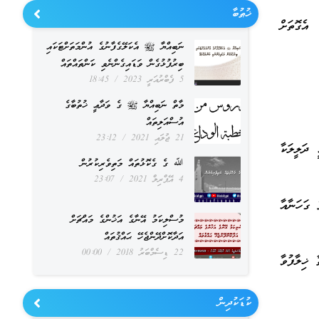
”
ޚުޠުބާ
އެގޮތަށް
ނަބިއްޔާ ﷺ އެކަލޭގެފާނުގެ އުންމަތަށްޓަކައި
ބިރުފުޅުގެން ވަޑައިގެންނެވި ކަންތައްތައް
5 ފެބްރުއަރީ 2023
18:45
މާތް ނަބިއްޔާ ﷺ ގެ ވަދާޢީ ޚުތުބާގެ
އުސްއަލިތައް
21 ޖުލައި 2021
23:12
ދަލީލަކާ
ﷲ ގެ ގެކޮޅުތައް މަތިވެރިކުރުން
4 އޭޕްރިލް 2021
23:07
 ގަހަނާއާ
މުސްލިކަމު އޭނާގެ އަޚުންގެ މައްޗަށް
އަދާކޮށްދޭންޖެހޭ ޙައްޤުތައް
22 ޑިސެމްބަރު 2018
00:00
 ޚިލާފުވާ
ކުޑަކުދިން