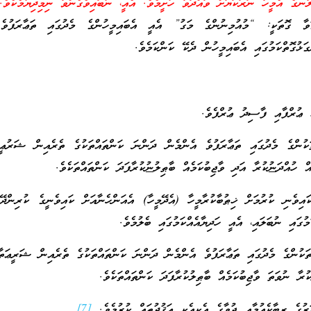
ާނގެ އެމީހާ ނަރަކަޔަށް ވައްދަވާ ހުށީމެވެ. އެއީ، ނުބައިވެގެންވާ ނިމިދިޔުމެކެވެ.
ވާ ގޮތަކީ: “މުއުމިނުންގެ މަގު” އެއީ އެބައިމީހުންގެ މެދުގައި ތަޢާރަފުވެ 
ޅުގޮތްކަމުގައި އެބައިމީހުން ދެކޭ ކަންކަމެވެ.
ޢުރްފާއި ފާސިދު ޢުރްފެވެ.
ުންގެ މެދުގައި ތަޢާރަފުވެ އެންމެން ދަންނަ ކަންތައްތަކުގެ ތެރެއިން ޝަރުޢީ 
ް ހުއްދަ
ނު
ކުރާ އަދި ވާޖިބުކަމެއް ބާޠިލު
ނު
ކުރާފަދަ ކަންތައްތަކެވެ.
އިވެނި ކުރުމަށް ޚިޠުބާކުރާމީހާ (އެދޭމީހާ) އެއަންހެނާއަށް ކައިވެނީގެ ކުރިންދޭ
ުގައި ނުބަލައި، އެއީ ހަދިޔާއެއްކަމުގައި ބެލުމެވެ.
ުންގެ މެދުގައި ތަޢާރަފުވެ އެންމެން ދަންނަ ކަންތައްތަކުގެ ތެރެއިން ޝަރީޢަތާ
ުރާ ނުވަތަ ވާޖިބުކަމެއް ބާޠިލުކުރާފަދަ ކަންތައްތަކެވެ.
ރުގެ ރިބާކެއުމާއި ޖުވާގެ އެކިއެކި ޢަޤުދުތައް ކުރުމެވެ.
[7]