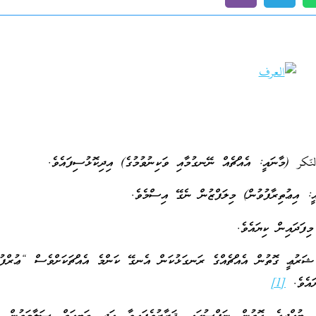
كر (މާނައީ: އެއްޗެއް ނޭނގުމާއި ވަކިނުވުމުގެ) އިދިކޮޅުސިފައެވެ.
 އިޢުތިރާފުވުން) މިލަފްޒުން ނެގޭ އިސްމެވެ.
ިފަދައިން ކިޔައެވެ.
ަރުޢީ ގޮތުން އެއްޗެއްގެ ރަނގަޅުކަން އެނގޭ ކަންމެ އެއްޗަކަށްވެސް “ޢުރްފު
ޔައެވެ.
[1]