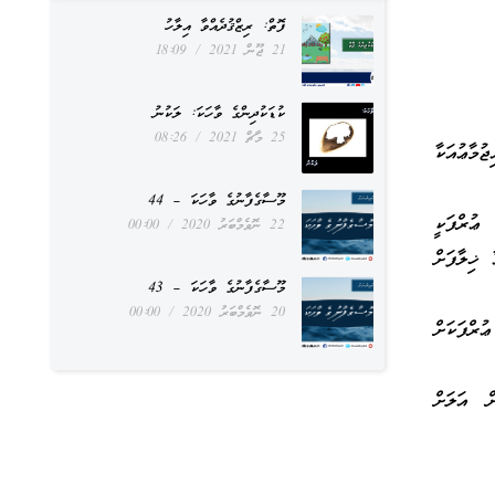
ފޮތް: ރިޒްޤުދެއްވާ އިލާހު
21 ޖޫން 2021
18:09
ކުޑަކުދިންގެ ވާހަކަ: ލަކުނު
25 މާޗް 2021
08:26
މާޢުއަކާ
މޫސާގެފާނުގެ ވާހަކަ – 44
ުރްފަކީ
22 ނޮވެމްބަރު 2020
00:00
 ޚިލާފަށް
މޫސާގެފާނުގެ ވާހަކަ – 43
20 ނޮވެމްބަރު 2020
00:00
ުރްފަކަށް
ް އަލަށް