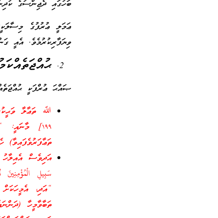
ބަހުގައި ދެޖިންސުގެ ކުދިނ
ޢަމަލީ ޢުރުފުގެ މިސާލަކީ
ވިޔަފާރިކުރުމެވެ. އެއީ ގަ
ޙުއްޖަތެއްކަމ
ޞައްޙަ ޢުރްފަކީ ޙުއްޖަތެއްކ
ﷲ ތަޢާލާ ވަޙީކުރ
۱٩٩] މާނައީ: “
ތަޢާފަރުވެފައިވާ) ހ
އަދިވެސް އެއިލާހު 
سَبِيلِ الْمُؤْمِنِينَ نُو
“އަދި، އެމީހަކަށް 
ތަބާވާމީހާ (ދަންނަ