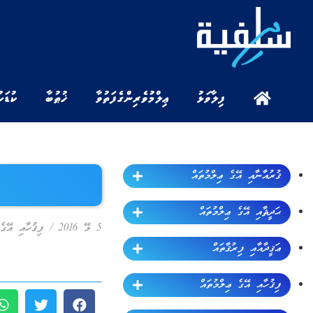
ފިލާވަޅު
ޢިލްމުވެރިންގެ ފަތުވާ
ޚުޠުބާ
ކުޑަކ
ޤުރުއާނާއި އޭގެ ޢިލްމުތައް
ޙަދީޘާއި އޭގެ ޢިލްމުތައް
5 މޭ 2016
/
ފިޤުހާއި އޭގެ
ޢަޤީދާއާއި ފިރުޤާތައް
ފިޤުހާއި އޭގެ ޢިލްމުތައް