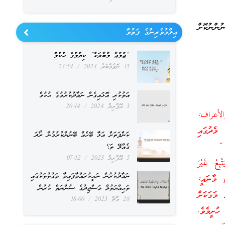
ންނުކޮށް
ޢިލްމުވެރިންގެ ފަތުވާ
“ޖުމުޢާ މުބާރަކާ” ކިޔުމުގެ ޙުކުމް
15 ނޮވެމްބަރު 2024
23:54
އަތުކުރި އޮޅައިގެން ނަމާދުކުރުމުގެ ޙުކުމް
3 އޭޕްރިލް 2024
20:14
الأعراف:
މެދުގައި
ކަންފަތަށް އަޅާ ބޭހެއް ބޭނުންކުރުމުން ރޯދަ
 “
ގެއްލޭ ތަ؟
5 އޭޕްރިލް 2023
07:12
بِعْ غَيْرَ
ނަމާދުކުރުން ނަހީކުރައްވާފައިވާ ވަގުތުތަކުގައި
لنساء: ۱۱٥] މާނައީ:
ތަޙިއްޔަތުލް މަސްޖިދުގެ ސުންނަތް ކުރުން
މަގަކަށް
28 މާޗް 2023
18:00
ހުށީމެވެ.