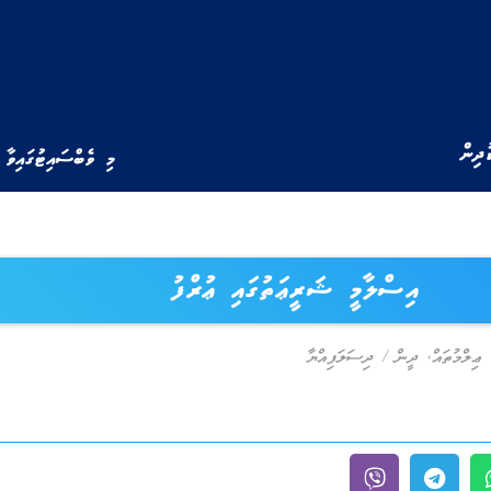
ުދިން
މި ވެބްސައިޓުގައިވާ 
އިސްލާމީ ޝަރީޢަތުގައި ޢުރްފު
 ޢިލްމުތައް
,
ދީން
/
ދިސަލަފިއްޔާ