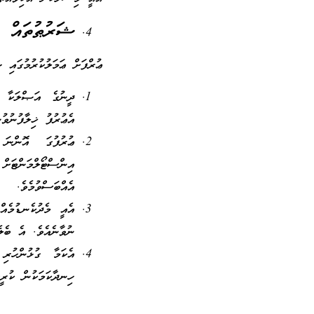
ޝަރުޠުތައް
ޢުރްފަށް ޢަމަލުކުރުމުގައި 
ދީނުގެ އަޞްލަކާ ނ
އެޢުރުފު ޚިލާފުނުވުނ
ޢުރުފުގަ އޮންނަ 
އިންސްޓޯލްމަންޓަށް 
އެއްބަސްވުމެވެ.
އެއީ މެދުކެނޑުމެއް
ނުވާނެއެވެ. އެ ބެލެ
އެކަމާ ގުޅުންހުރި
ހިނދާކަމަކުން ކުރީގ