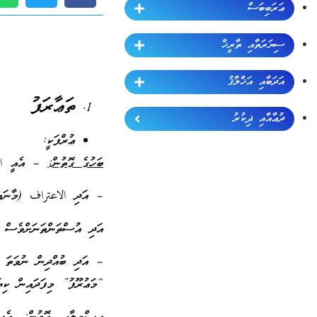
ޢަރަބިބަސް
ސިޔަރަތާއި ތާރީޚް
އަދަބާއި އަޚްލާޤު
ތަޢާރަފު
ދުޢާއާއި ޛިކުރު
ޢުރްފަކީ:
ބަހުގެ ގޮތުން:
– އެއީ النّ
– އަދި الاعتراف (މާނައީ:
އަދި އުސްތަންތަނަށްވެސް މ
– އަދި ބުއްދިން ނުވަތަ ޝ
“މަޢުރޫފު” މިފަދައިން ކި