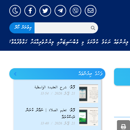
އިތުރަށް ހޯދާ
ލިޔުންތައް ނަކަލު ކުރާނަމަ މި ވެބްސައިޓަށާއި ލިޔުންތެރިއާއަށް ހަވާލާދެއްވާ!
ފަހުގެ ލިޔުންތައް
ފޮތް: شرح العقيدة الواسطية
21 ޖޫން 2026
13:54
ފޮތް: تعليم الصلاة | ނަމާދު ކުރަން
ދަސްކުރަމާ
21 ޖޫން 2026
13:40