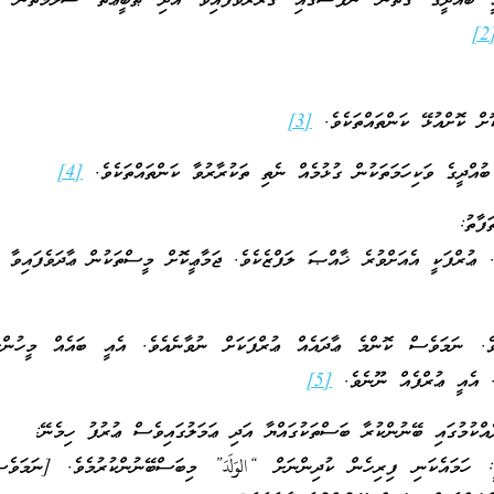
ުއްދީގެ ގޮތުން ނަފްސުގައި ޤަރާރުވެފައިވާ އަދި ޠަބީޢަތް ސަލާމަތުން ތި
[
ށް ކޮށްއުޅޭ ކަންތައްތަކެވެ.
[3]
އްދީގެ ވަކިހަމަތަކުން ގުޅުމެއް ނެތި ތަކުރާރުވާ ކަންތައްތަކެވެ.
[4]
ފާތު:
. ޢުރްފަކީ އެއަށްވުރެ ޚާއްޞަ ލަފްޒެކެވެ. ޖަމާޢީކޮށް މީސްތަކުން ޢާދަވެފައިވާ ކ
ވެ. ނަމަވެސް ކޮންމެ ޢާދައެއް ޢުރްފަކަށް ނުވާނެއެވެ. އެއީ ބައެއް މީހުންގ
ެ. އެއީ ޢުރްފެއް ނޫނެވެ.
[5]
އްކުމުގައި ބޭނުންކުރާ ބަސްތަކުގައްޔާ އަދި ޢަމަލުގައިވެސް ޢުރުފު ހިމެނޭ:
: ހަމައެކަނި ފިރިހެން ކުދިންނަށް “الوَلَدَ” މިބަސްބޭނުންކުރުމެވެ. [ނަމަވެސ