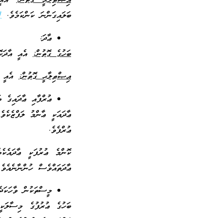
އިޞްޠިލާޙީ ގޮތުން:
އެއީ ބ
ބަލައިގަންނަ ކަންކަމެވެ.
2]
ޢާދަ:
ބަހުގެ ގޮތުން:
އެއީ އާދަކޮ
އިޞްޠިލާޙީ ގޮތުން:
އެއީ ބު
ޢުރްފާއި ޢާދައިގެ ތަ
ޢާދައަކީ ޢާންމު ލަފްޒެކެވެ
ޢުރްފެވެ.
ކޮންމެ ޢުރުފަކީ ޢާދައެކެ
ޢާދަތައްވެސް ހުންނާނެއެވ
މީސްތަކުން ވާހަކަދެ
ބަހުގެ ޢުރުފުގެ މިސާލަކީ