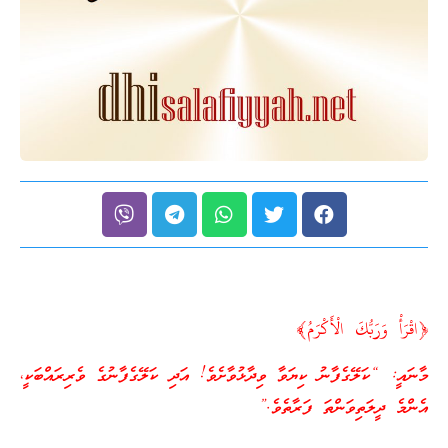
﴿اقْرَأْ وَرَبُّكَ الْأَكْرَمُ﴾
މާނައީ: “ކަލޭގެފާނު ކިޔަވާ ވިދާޅުވާށެވެ! އަދި ކަލޭގެފާނުގެ ވެރިރައްބަކީ،
އެންމެ ދީލަތިވަންތަ ފަރާތެވެ.”