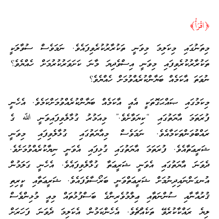
﴿اقْرَأْ﴾
މިތަނުގައި މިކަލިމަ މިވަނީ ތަކުރާރުކުރެވިފައެވެ. ނަމަވެސް ސުވާލަކީ
ތަކުރާރުކުރެވިފައި މިވަނީ އިސްވެދިޔަ މާނަ ކަށަވަރުކުރުމަށް ހެއްޔެވެ؟
ނުވަތަ އާކަމެއް ބަޔާންކުރެއްވުމަށް ހެއްޔެވެ؟
މިކަމުގައި ޞައްޙަގޮތަކީ އެއީ އާކަމެއް ބަޔާންކުރެއްވުމަށްކަމެވެ. އެހެނީ
ފުރަތަމަ އާޔަތުގައި “ކިޔަވާށެވެ.” މިއަމުރު ގުޅާލެވިފައިވަނީ ﷲ ގެ
ރައްބުވަންތަކަމާއެވެ. ނަމަވެސް މިއާޔަތުގައި ގުޅާލެވިފައި މިވަނީ
ޝަރީޢަތާއެވެ. ފުރަތަމަ އާޔަތުގައި ގުޅިފައި އެވަނީ ނިޔާކުރެއްވުމަށެވެ.
ދެވަނަ އާޔަތުގައި އެވަނީ ޝަރީޢަތާ ގުޅާލެވިފައެވެ. އެހެނީ ގަލަމުން
އުނގަންނައިދިނުމަށް ޝަރީޢަތްވަނީ ބަރޯސާވެފައެވެ. ޝަރީޢަތާއި ކީރިތި
ޤުރުއާނާއި ސުންނަތާއި ޢިލްމުވެރިންގެ ބަސްފުޅުތައް މިއީ މުޅިންވެސް
ލިޔެ ރައްކާކުރެވޭ ތަކެއްޗެވެ. އެހެންކަމުން އެކަލިމަ ދެވަނަ ފަހަރަށް