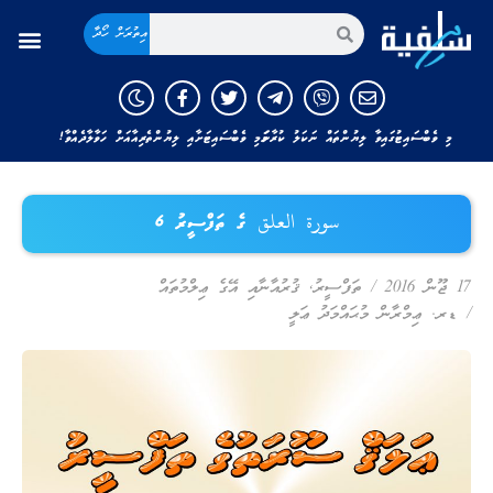
އިތުރަށް ހޯދާ
މި ވެބްސައިޓުގައިވާ ލިޔުންތައް ނަކަލު ކުރާނަމަ މި ވެބްސައިޓަށާއި ލިޔުންތެރިއާއަށް ހަވާލާދެއްވާ!
سورة العلق ގެ ތަފްސީރު 6
17 ޖޫން 2016
/
ތަފްސީރު
,
ޤުރުއާނާއި އޭގެ ޢިލްމުތައް
/
ޑރ. ޢިމްރާން މުޙައްމަދު ޢަލީ