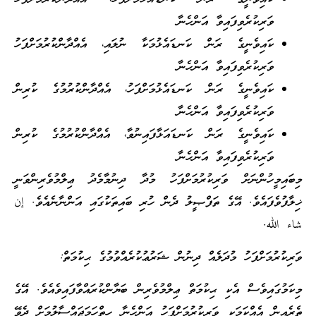
ވަރިކުރެވިފައިވާ އަންހެނާ
ކައިވެނީގެ ރަން ކަނޑައެޅުމަކާ ނުލައި، އެއްދާންކުރުމަށްފަހު
ވަރިކުރެވިފައިވާ އަންހެނާ
ކައިވެނީގެ ރަން ކަނޑައެޅުމަށްފަހު، އެއްދާންކުރުމުގެ ކުރިން
ވަރިކުރެވިފައިވާ އަންހެނާ
ކައިވެނީގެ ރަން ކަނޑައަޅާފައިނުވާ، އެއްދާންކުރުމުގެ ކުރިން
ވަރިކުރެވިފައިވާ އަންހެނާ
މިބައިމީހުންނަށް ވަރިކުރުމަށްފަހު މުދާ ދިނުމާމެދު ޢިލްމުވެރިންވަނީ
ޚިލާފުވެފައެވެ. އޭގެ ތަފްޞީލު ދެން ހުރި ބައިތަކުގައި އަންނާނެއެވެ. إن
شاء الله.
ވަރިކުރުމަށްފަހު މުދަލެއް ދިނުން ޝަރުޢުކުރެއްވުމުގެ ޙިކުމަތް:
މިކަމުގައިވެސް އެކި ޙިކުމަތް ޢިލްމުވެރިން ބަޔާންކުރައްވާފައިވެއެވެ. އޭގެ
ތެރެއިން އެއްކަމަކީ ވަރިކުރުމަށްފަހު އަންހެނާ ހިތްހަމަޖައްސާލުމަށް ދެވޭ