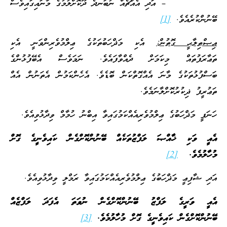
– އަދި އެއްޗެއް ނުބަނދެ ދޫކޮށްލުމުގެ މާނައިގައިވެސް
ބޭނުންކުރެއެވެ.
[1]
އިޞްޠިލާޙީ ގޮތުން:
އެކި މަޛްހަބުތަކުގެ ޢިލްމުވެރިންވަނީ އެކި
ތަޢާރަފުތައް މިކަމަށް ދެއްވާފައެވެ. ނަމަވެސް އެބޭފުޅުންގެ
ބަސްފުޅުތަކުގެ މާނަ އެއްގޮތްކަން ބޮޑެވެ. އެހެންކަމުން އެތަނުން އެއް
ތަޢުރީފު ޛިކުރުކޮށްލާނަމެވެ.
ހަނަފީ މަޛްހަބުގެ ޢިލްމުވެރިއެއްކަމުގައިވާ އިބްނު ހުމާމް ވިދާޅުވިއެވެ.
އެއީ ވަކި ޚާއްޞަ ލަފްޒުތަކެއް ބޭނުންކޮށްގެން ކައިވެނީގެ ގޮށް
މުހާލުމެވެ.
[2]
އަދި ޝާފިޢީ މަޛްހަބުގެ ޢިލްމުވެރިއެއްކަމުގައިވާ ރަމްލީ ވިދާޅުވިއެވެ.
އެއީ ވަރީގެ ލަފްޒު ބޭނުންކޮށްގެން ނުވަތަ އެފަދަ ލަފްޒެއް
ބޭނުންކޮށްގެން ކައިވެނީގެ ގޮށް މުހާލުމެވެ.
[3]