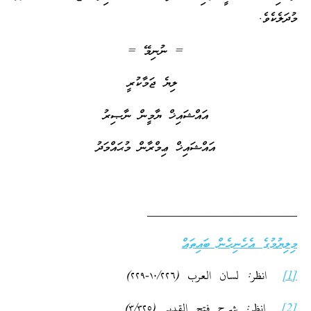
މުދަލެކެވެ.
= ނުނިމޭ =
ލިޔެ ޖަމާކުރީ
އައްޝައިޚް ޔާމީން ނާޞިރު
އައްޝައިޚް ޢިމްރާން މުޙައްމަދު
________________________
މިލިޔުމުގެ އެހެނިހެން ބައިތައް
[1]
انظر: لسان العرب (۱٠/۲۲٦-۲۲٩)
[2]
انظر: شرح فتح القدير (۳/۳۲٥)