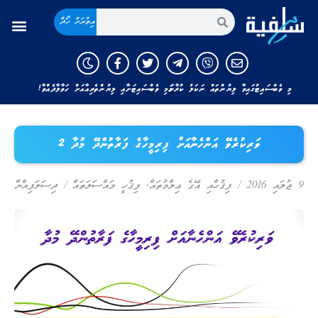
އިތުރަށް ހޯދާ
މި ވެބްސައިޓުގައިވާ ލިޔުންތައް ނަކަލު ކުރާނަމަ މި ވެބްސައިޓަށާއި ލިޔުންތެރިއާއަށް ހަވާލާދެއްވާ!
ވަރިކުރެވޭ އަންހެނާއަށް ފިރިމީހާގެ ފަރާތުންދޭ މުދާ 2
9 ޖުލައި 2016
/
ފިޤުހާއި އޭގެ ޢިލްމުތައް
,
ފިޤުހީ މައްސަލަތައް
/
ދިސަލަފިއްޔާ