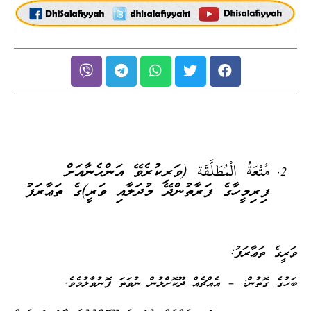
مُتْعَةُ الْمُطَلَّقَة (ވަރިކުރެވޭ އަންހެނާއަށް
ފިރިމީހާގެ ފަރާތުންދޭ މުދަލާއި ވަރީ)ގެ ތަޢާރަފު
ވަރީގެ ތަޢާރަފު:
ބަހުގެ ގޮތުން:
– އެއްޗެއް ދޫކޮށްލުން ނުވަތަ ފޮނުވާލުމެވެ.