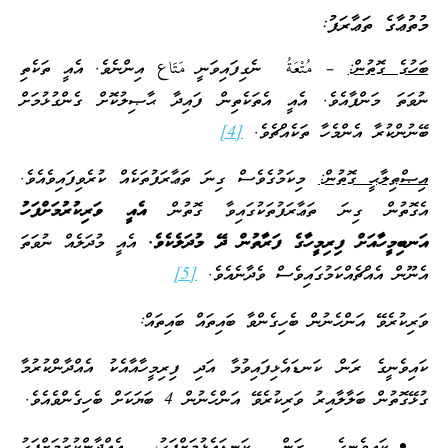
މުތުޢާގެ ތަޢާރަފު:
ބަހުގެ ގޮތުން:
– مُتْعَةُ ނެގިފައިވަނީ مَتَاع އިންނެވެ. އެއީ ތަކެތި
ނުވަތަ މަންފާއެވެ. އެއީ އެތަކެތިން ފައިދާ ޙާޞިލުކޮށް ގެންގުޅުމަށް
ބޭނުންކުރާ އެންމެހާ ތަކެއްޗެވެ.
[4]
އިޞްޠިލާޙީ ގޮތުން:
މިކަމުގެވެސް ގިނަ ތަޢާރަފުތަކެއް ކުރެވިފައިވެއެވެ.
އެގޮތުން ގިނަ ތަޢާރަފުތަކުގައިވާ ގޮތުން
އެއީ ވަރިކުރުމަށްފަހު
އަނބިމީހާއަށް ފިރިމީހާގެ ފަރާތުން ދޭ މުދަލެކެވެ.
އެއީ މުދަލެއް ނުވަތަ
އެނޫން އެއްޗެއްކަމުގައިވެސް ވެދާނެއެވެ.
[5]
ވަރިކުރެވޭ އަންހެނުން ބެހިގެންވާ ބައިތައް ބައިތައް:
ކައިވެނީގެ ރަން ކަނޑައެޅިފައިވުމާ އަދި ފިރިމީހާއާއެކު އެއްދާންކުރުމާ
ގުޅޭގޮތުން ބަލާލާއިރު ވަރިކުރެވޭ އަންހެނުން 4 ބަޔަކަށް ބެހިގެންވެއެވެ.
ކައިވެނީގެ ރަން ކަނޑައެޅުމަށްފަހު، އެއްދާންކުރުމަށްފަހު