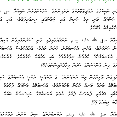
ނީ ނަބީކަމުގެ މުޢުޖިޒާތްތަކުގެ ތެރެއިންނެވެ. ހަމަކަށަވަރުން ނަބިއްޔާ صلى 
 ކަންތައް ވަނީ މީގެ ކުރިން އައި ޒަމާނުގައި ހިނގައިފައެވެ. އަދި އަހު
ްހުރިލެއް މާބޮޑެވެ.
ބިއްޔާ صلى الله عليه وسلم ނަންދެއްވައިފައި ވަނީ “ހެދުންލައިގެން އޮރިޔާމ
ން ކަށަވަރެވެ. އެހެނީ އެކަނބަލުން ހެދުން ލައެވެ. އެއާއެކުވެސް އެކަނބަލ
ީ އެކަނބަލުންގެ ހެދުމުން ނިވާކުރުމުގެ ބައި އަދާއެއް ނުކުރެއެވެ. ކުރުކަމުނ
ުގެ ގިނަ އަންހެނުންގެ ހެދުން މިވާފަދައިންނެވެ.[8]
ައިގެން އޮރިޔާމުން ތިބޭ އަންހެނުން” ގެ މާނައަކީ: އެބަހީ؛ އެކަނބުލޭގެ ހަށި
ުލޭގެ ބުރުގާ ބަނދެ ހެދުން ބާރުކުރުމެވެ. އެކަނބުލޭގެ ވަނާތައް ފާޅުވުމާ ހަމ
ްޗާއި ލަދުވެތި ފުރަގަސް ފާޅުވެ ނުވަތަ އެކަނބުލޭގެ ހަށިގަނޑުން ބައެއް ހާމ
ބު ލިބެއެވެ.[9]
ބިއްޔާ صلى الله عليه وسلم އެކަނބަލުންގެ ޞިފަ ކުރުން ޖަމާކުރައްވާފ