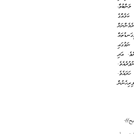
ަންބުވާ،
ކަމެއްގެ
މެންނަށް
ަނޑުތައް
ނަމުގައި
ެވެ. އަދި
ުދެއެވެ.
ހަދައެވެ.
ރިހެނުން