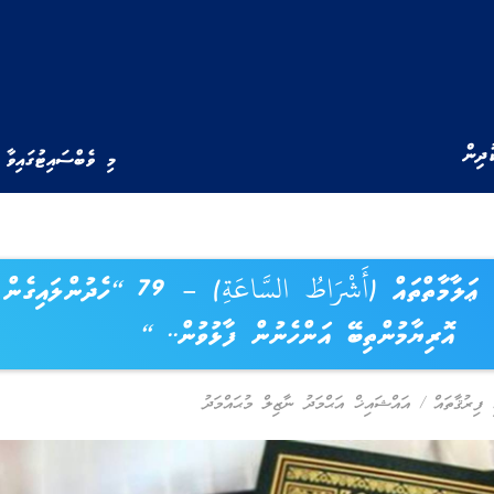
ުދިން
މި ވެބްސައިޓުގައިވާ 
ޤިޔާމަތްވުމުގެ ޢަލާމާތްތައް (أَشْرَاطُ السَّاعَةِ) – 79 “ހެދުންލައިގެން
އޮރިޔާމުންތިބޭ އަންހެނުން ފާޅުވުން.. “
 ފިރުޤާތައް
/
އައްޝައިޚް އަޙްމަދު ނާޒިލް މުޙައްމަދު