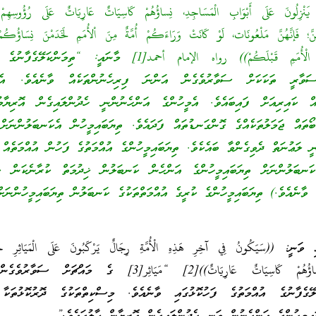
 يَنْزِلُونَ عَلَى أَبْوَابِ الْمَسَاجِدِ، نِساؤُهُمْ كَاسِيَاتٌ عَارِيَاتٌ عَلَى رُؤُوسِهِمْ ك
َّ؛ فَإنَّهُنَّ مَلْعُونَات، لَوْ كَانَتْ وَرَاءَكُمْ أُمَّةٌ مِنَ اْلأُمَمِ لَخَدَمْنَ نِسَاؤُكُمْ
كَمَا يَخْدُمْنَكُمْ نِسَاءُ الْأُمَمِ قَبْلَكُمْ)) رواه الإمام أحمد[1] މާނައީ: “ތިމަނ
ސަވާރީ ތަކަކަށް ސަވާރުވެގެން އަންނަ ފިރިހެނުންތަކެއް ވާނެއެވެ. އެބަ
ައް ކައިރިއަށް ފައިބައެވެ. އެމީހުންގެ އަންހެނުންނީ ހެދުންލައިގެން އޮރިޔާމ
ޯތައް ޖަމަލުތަކެއްގެ ގޮންގަނޑުތައް ފަދައެވެ. ތިޔަބައިމީހުން އެކަނބަލުންނަށް
 ލަޢުނަތް ދެވިގެންވާ ބައެކެވެ. ތިޔަބައިމީހުންގެ އުއްމަތުގެ ފަހުން އުއްމަތެއް 
ކަނބަލުންނަށް ތިޔަބައިމީހުންގެ އަންހެން ކަނބަލުން ޚިދުމަތް ކުރާނެކަން ކަށ
 ވާނެއެވެ.) ތިޔަބައިމީހުންގެ ކުރީގެ އުއްމަތްތަކުގެ ކަނބަލުން ތިޔަބައިމީހުންނަށް
ނީ: ((سَيَكُونُ فِي آخِرِ هَذِهِ الْأُمَّةِ رِجَالٌ يَرْكَبُونَ عَلَى الْمَيَاثِرِ حَتَّ
أَبْوَابَ مَسَاجِدِهِمْ، نِسَاؤُهُمْ كَاسِيَاتٌ عَارِيَاتٌ))[2] “مَيَاثِر[3] ގެ މައް
ަލޭގެފާނުގެ އުއްމަތުގެ ފަހުކޮޅުގައި ވާނެއެވެ. މިސްކިތްތަކުގެ ދޮރުކޮޅުތަކާ 