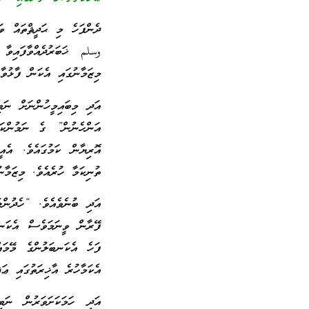
ދެންފަހެ މި ޙަދީޘްތައް ވަ
وسلم ޚަބަރުދެއްވާފައިވާ
މިޒަމާނުގައި އެކަން ފާޅުވާނ
އަދި މިބައިމީހުންނަށް ނަ
އަންހެނުން” ގެ ނަމުންކަ
އޮރިޔާން ކަމުގައެވެ. އެއ
ތުނިކަމާ ހުރެއެވެ. މިޒަމާނ
އަދި ބުނެވެއެވެ. “ހެދުންލ
ފޭރާން ވީނަމަވެސް އެކަނބ
ފަހެ އެކަނބަލުންގެ މޭމައ
އެކަމާހުރެ އާޚިރަތުގައި ޢަޛާ
އަދި ހަމަކަށަވަރުން ނަ