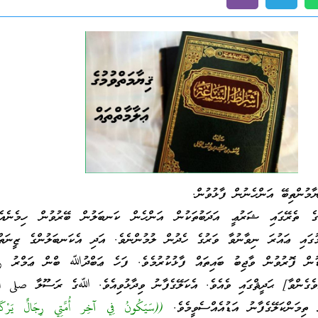
ޔާމުންތިބޭ އަންހެނުން ފާޅުވުން.
ަކުގެ ތެރޭގައި ޝަރުޢީ އަދަބުތަކުން އަންހެން ކަނބަލުން ބޭރުވުން ހިމެނެއެ
ގައި ޢައުރަ ނިވާނުވާ ވަރުގެ ހެދުން ލުމުންނެވެ. އަދި އެކަނބަލުންގެ ޒީނަތްތ
ޑުން ފޮރުވުން ވާޖިބު ބައިތައް ފާޅުކުރުމެވެ. ފަހެ ޢަބްދުﷲ ބްން ޢަމްރު 
ެގެންވާ] ޙަދީޘްގައި ވެއެވެ. އެކަލޭގެފާނު ވިދާޅުވިއެވެ. ﷲގެ ރަސޫލާ صلى ا
 ތިމަންކަލޭގެފާނު އަޑުއެއްސެވީމެވެ.
((سَيَكُونُ فِي آخِر أُمَّتِي رِجَالٌ يَرْكَب