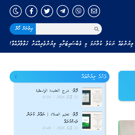
އިތުރަށް ހޯދާ
ލިޔުންތައް ނަކަލު ކުރާނަމަ މި ވެބްސައިޓަށާއި ލިޔުންތެރިއާއަށް ހަވާލާދެއްވާ!
ފަހުގެ ލިޔުންތައް
ފޮތް: شرح العقيدة الواسطية
21 ޖޫން 2026
13:54
ފޮތް: تعليم الصلاة | ނަމާދު ކުރަން
ދަސްކުރަމާ
21 ޖޫން 2026
13:40