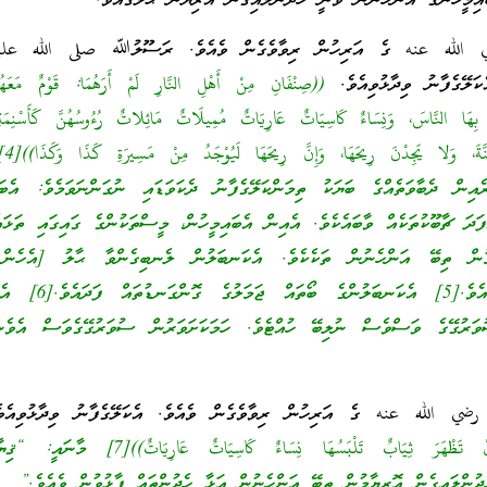
ައިމީހުންގެ އަންހެނުން ވަނީ ހެދުންލައިގެން އޮރިޔާން ޙާލުގައެވެ.”
ي الله عنه ގެ އަރިހުން ރިވާވެގެން ވެއެވެ. ރަސޫލުﷲ صلى الله عل
ެކަލޭގެފާނު ވިދާޅުވިއެވެ.
((صِنْفَانِ مِنْ أَهْلِ النَّارِ لَمْ أَرَهُمَا: قَوْمٌ مَعَه
نَ بِهَا النَّاسَ، وَنِسَاءٌ كَاسِيَاتٌ عَارِيَاتٌ مُمِيلَاتٌ مَائِلاتٌ رُءُوسُهُنَّ كَأَسْنِمَة
الْمَائِلَ
ެއިން ދެބާވަތެއްގެ ބަޔަކު ތިމަންކަލޭގެފާނު ދެކަވަޑައި ނުގަންނަވަމެވެ: އެބައ
ފަދަ ޗާބޫކުތަކެއް ވާބައެކެވެ. އެއިން އެބައިމީހުން، މީސްތަކުންގެ ގައިގައި ތަޅައ
މުން ތިބޭ އަންހެނުން ތަކެކެވެ. އެކަނބަލުން ލެނބިގެންވާ ޙާލު [އެހެން
އެކަނބަލުންނަށް ލަންބުވައެވެ.[5] އެކަނބ
ަރުގޭގެ ވަސްވެސް ނުލިބޭ ހުއްޓެވެ. ހަމަކަށަވަރުން ސުވަރުގޭގެވަސް އެވެނ
 رضي الله عنه ގެ އަރިހުން ރިވާވެގެން ވެއެވެ. އެކަލޭގެފާނު ވިދާޅުވިއެ
أَشْرَاطِ السَّاعَةِ: …أَنْ تَظْهَرَ ثِيَابٌ تَلْبَسُهَا نِسَاءٌ كَاسِيَاتٌ 
ެދުންލައިގެން އޮރިޔާމުން ތިބޭ އަންހެނުން އަޅާ ހެދުންތައް ފާޅުވުން ވެއެވެ.”