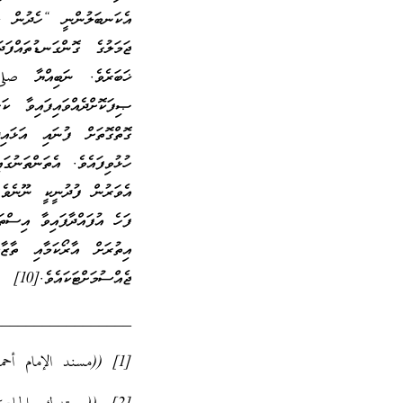
އެކަނބަލުންނީ “ހެދުން ލ
ޖަމަލުގެ ގޮންގަނޑުތައްފަ
ޚަބަރެވެ. ނަބިއްޔާ صلى
ޞިފަކޮށްދެއްވައިފައިވާ ކ
ގޮތްގޮތަށް ފުނައި އަޅައ
ހުޅުވިފައެވެ. އެތަންތަނުގ
އެވަރުން ފުދުނީކީ ނޫނެވެ
ފަހެ އުފައްދާފައިވާ އިސްތ
އިތުރަށް އާރޯކަމާއި ތާޒ
ޖެއްސުމަށްޓަކައެވެ.[10]
_________________
[1] ((مسند الإمام أحمد)) (12 / 36) (ح 7083)، تحقيق: أحمد شاكر، وقال: ((إسناده صحيح)).