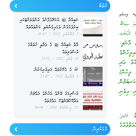
ޚުޠުބާ
يه وسلم
ނަބިއްޔާ ﷺ އެކަލޭގެފާނުގެ އުންމަތަށްޓަކައި
ُمْ سِيَاطٌ
ބިރުފުޅުގެން ވަޑައިގެންނެވި ކަންތައްތައް
ِ الْبُخْتِ
5 ފެބްރުއަރީ 2023
18:45
ةِ، لَا يَدْخُلْنَ الجَنَّةَ، وَلا يَجِدْنَ رِيحَهَا، وَإِنَّ رِيحَهَا لَيُوْجَدُ مِنْ مَسِيرَةِ كَذَا وَكَذَا))[4] މާނައީ:
މާތް ނަބިއްޔާ ﷺ ގެ ވަދާޢީ ޚުތުބާގެ
ިމީހުންގެ
އުސްއަލިތައް
21 ޖުލައި 2021
23:12
ެވެ. އަދި
ﷲ ގެ ގެކޮޅުތައް މަތިވެރިކުރުން
 މީހުން]
4 އޭޕްރިލް 2021
23:07
ަލުންގެ ބޯތައް ޖަމަލުގެ ގޮންގަނޑުތައް ފަދައެވެ.[6] އެކަނބަލުން
ި މިވެނި
މުސްލިކަމު އޭނާގެ އަޚުންގެ މައްޗަށް
އަދާކޮށްދޭންޖެހޭ ޙައްޤުތައް
22 ޑިސެމްބަރު 2018
00:00
ވެ.
((مِنْ
عَارِيَاتٌ))[7] މާނައީ: “ޤިޔާމަތްވުމުގެ
ކުޑަކުދިން