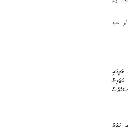
شيخين، ولم
بو داود
 މަތީގައި
ޢަޖަމީން
ސަށްވެސް
ި ހަތަރު