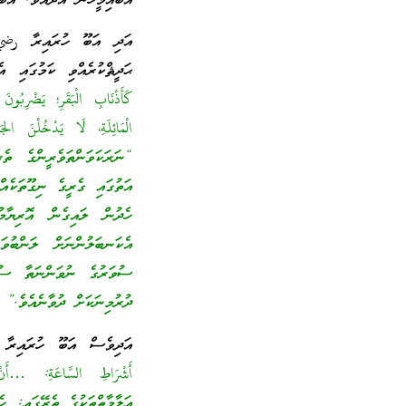
އެބައިމީހުން އާދެއެވެ. އެބ
އަދި އަބޫ ހުރައިރާ رض
ޙަދީޘްކުރެއްވި ކަމުގައި އ
كَأَذْنَابِ الْبَقَرِ؛ يَضْرِبُو
“ނަރަކަވަންތަވެރީންގެ ތެރ
އަތުގައި ގެރީގެ ނިގޫތަކެއް
ހެދުން ލައިގެން އޮރިޔާ
ސުވަރުގެ ނުވަންނަތާ ސުވ
ދުރުމިނަކަށް ދުވާނެއެވެ.”
އަދިވެސް އަބޫ ހުރައިރާ
ޢަލާމާތްތަކުގެ ތެރޭގައި: ހ