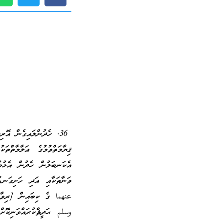
ހެދުންލައިގެން އޮރި
ޤިޔާމަތްވުމުގެ ޢަލާމާތްތ
އެކަނބަލުން ހެދުން އެޅުމު
ވަނާތަކާއި އަދި ހަށިގަނ
عنهما ގެ ކިބައިން [ރިވާވ
وسلم ޙަދީޘްކުރައްވަނިކޮށް