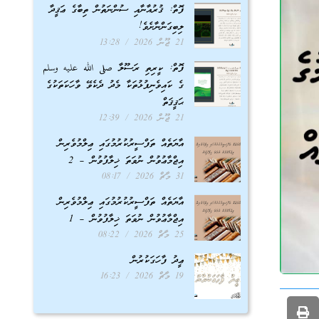
ފޮތް: ޤުރުއާނާއި ސުންނަތުން ތިބާގެ ޢަޤީދާ
ލިބިގަންނާށެވެ!
21 ޖޫން 2026
13:28
ފޮތް: ކީރިތި ރަސޫލާ صلى الله عليه وسلم
ގެ ކައިވެނިފުޅުތަކާ މެދު ދެކެވޭ ވާހަކަތަކުގެ
ޙަޤީޤަތް
21 ޖޫން 2026
12:39
އާޔަތެއް ތަފްސީރުކުރުމުގައި ޢިލްމުވެރިން
އިޖްމާޢުވުން ނުވަތަ ޚިލާފުވުން – 2
31 މާޗް 2026
08:17
އާޔަތެއް ތަފްސީރުކުރުމުގައި ޢިލްމުވެރިން
އިޖްމާޢުވުން ނުވަތަ ޚިލާފުވުން – 1
25 މާޗް 2026
08:22
ޢީދު ފާހަގަކުރުން
19 މާޗް 2026
16:23