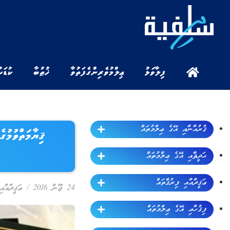
ފިލާވަޅު
ޢިލްމުވެރިންގެ ފަތުވާ
ޚުޠުބާ
ކުޑަކ
ޤުރުއާނާއި އޭގެ ޢިލްމުތައް
ޙަދީޘާއި އޭގެ ޢިލްމުތައް
ޢަޤީދާއާއި ފިރުޤާތައް
24 ޖޫން 2016
/
ޢަޤީދާއާއި
ފިޤުހާއި އޭގެ ޢިލްމުތައް