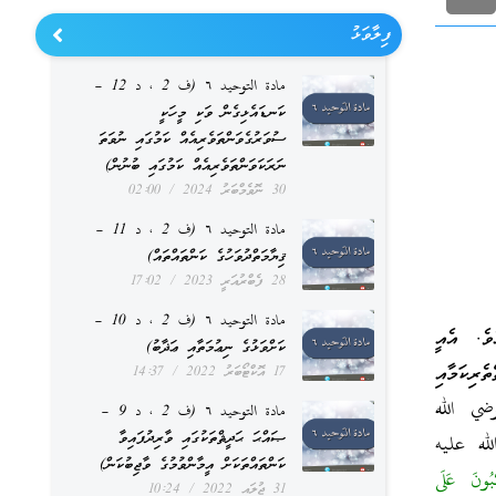
ފިލާވަޅު
مادة التوحيد ٦ (ف 2 ، د 12 –
ކަނޑައެޅިގެން ވަކި މީހަކީ
ސުވަރުގެވަންތަވެރިއެއް ކަމުގައި ނުވަތަ
ނަރަކަވަންތަވެރިއެއް ކަމުގައި ބުނުން)
30 ނޮވެމްބަރު 2024
02:00
مادة التوحيد ٦ (ف 2 ، د 11 –
ޤިޔާމަތްދުވަހުގެ ކަންތައްތައް)
28 ފެބްރުއަރީ 2023
17:02
مادة التوحيد ٦ (ف 2 ، د 10 –
ވެ. އެއީ
ކަށްވަޅުގެ ނިޢުމަތާއި ޢަޛާބު)
ެރިކަމާއި
17 އޮކްޓޯބަރު 2022
14:37
رضي الله
مادة التوحيد ٦ (ف 2 ، د 9 –
ޞައްޙަ ޙަދީޘްތަކުގައި ވާރިދުފައިވާ
لله عليه
ކަންތައްތަކަށް އީމާންވުމުގެ ވާޖިބުކަން)
ُونَ عَلَى
31 ޖުލައި 2022
10:24