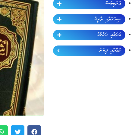
ޢަރަބިބަސް
ސިޔަރަތާއި ތާރީޚް
އަދަބާއި އަޚްލާޤު
ދުޢާއާއި ޛިކުރު