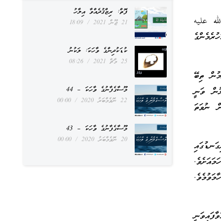
ފޮތް: ރިޒްޤުދެއްވާ އިލާހު
الله عليه
21 ޖޫން 2021
18:09
ރެމެންގެ
ކުޑަކުދިންގެ ވާހަކަ: ލަކުނު
25 މާޗް 2021
08:26
ުން ތިބޭ
މޫސާގެފާނުގެ ވާހަކަ – 44
ުން ވަނީ
22 ނޮވެމްބަރު 2020
00:00
ް ނުވަތަ
މޫސާގެފާނުގެ ވާހަކަ – 43
20 ނޮވެމްބަރު 2020
00:00
ގަނޑުގައި
ައަށެވެ.
ަވުމެވެ.
ައިވަނީ