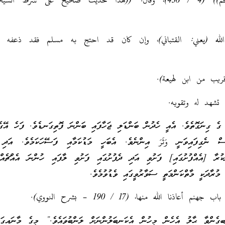
[2] ((مستدرك الحاكم)) (4 / 436)، وقال: ((هذا حديث صحيح على شرط ال
الله (يعني: القتباني)، وإن كان قد احتج به مسلم فقد ذعفه أ
ريب من ابن لهيعة).
تشهد له وتقويه.
ثَرَة ގެ ގިނަގޮތެވެ. އެއީ ހެދުން ބަންޑަލި ޖަހާފައި ބަންނަ ފޮތިގަނޑެވެ. ފަހެ އޭގެ
ސް ނެގިފައިވަނީ وَثَرَ އިންނެވެ. އެބަހީ މަޑުކަމާއި ފަސޭހަކަމެވެ. އަދި 
ްކުރާ [އެއްފުށުގައި] ފަށުވި އަދި ދެފުށުގައި ފަށުވި ލާފައި ހުންނަ އެއްޗެއް
ެ މުރާދަކީ މާތްކަންމަތީ ސަވާރުވީގައި ވެޑުވުމެވެ.
ިގެންވާ ޙާލު އެހެން މީހުން އެކަނބަލުންނަށް ލަންބުވައެވެ.” މީގެ މާނައިގައ