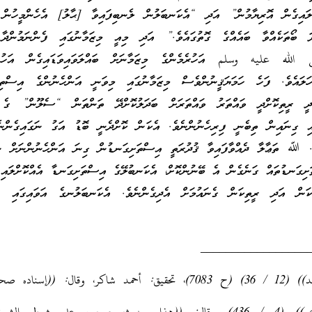
ައިގެން އޮރިޔާމުން” އަދި “އެކަނބަލުން ލެނބިފައިވާ [ޙާލު] އެހެންމީހުން ލ
ދަ ބޯތަކެއްވާ ބައެއްގެ ގޮތުގައެވެ.” އަދި މިއީ މިޒަމާނުގައި ފެންނަމުންދާ 
 الله عليه وسلم އަހުރެމެންގެ މިޒަމާނަށް ބައްލަވައިވަޑައިގެން އަހުރެ
ަހަލައެވެ. ފަހެ ހަމަޔަޤީނުންވެސް މިޒަމާނުގައި މިވަނީ އަންހެނުންގެ އިސްތިގ
ިދީ ރީތިކޮށްދީ ވައްތަރު ވައްތަރަށް ބަދަލުކޮށްދޭ ތަންތަން “ސެލޫން” ގެ 
ައި ގިނައިން ތިބެނީ ފިރިހެނުންނެވެ. އެކަން ކޮށްދެނީ ބޮޑު އަގު ނަގައިގެންނ
. ﷲ ތަޢާލާ ދެއްވާފައިވާ ޤުދުރަތީ އިސްތަށިގަނޑުން ގިނަ އަންހެނުންނަށް ނުފ
ަށިގަނޑުތައް ގަނެގެން އެ ބޭނުންކޮށް، އެކަނބުލޭގެ އިސްތަށިގަނޑާ އެއްކޮށްލައި 
ާކަން އަދި ރީތިކަން ގެނައުމަށް އެދިގެންނެވެ. އެކަނބަލުނގެ އަވައިގައި ފި
_________________