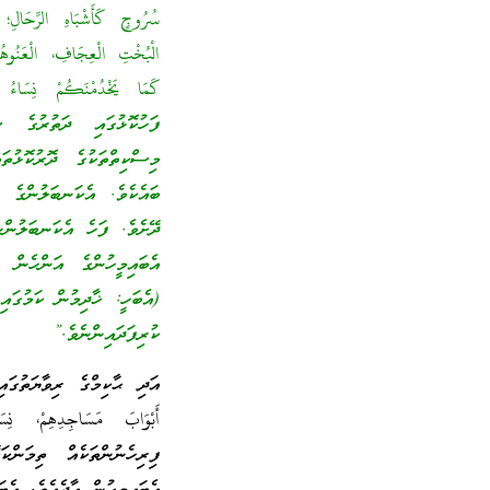
سُرُوجٍ كَأَشْبَاهِ الرِّحَالِ؛
الْبُخْتِ الْعِجَافِ، الْعَنُوهُن
ފަހުކޮޅުގައި ދަތުރުގެ 
މިސްކިތްތަކުގެ ދޮރުކޮޅުތ
ބައެކެވެ. އެކަނބަލުންގެ ބ
ދޭށެވެ. ފަހެ އެކަނބަލުންނީ
އެބައިމީހުންގެ އަންހެން 
(އެބަހީ: ޚާދިމުން ކަމުގައި
ކުރިފަދައިންނެވެ.”
އަދި ޙާކިމްގެ ރިވާޔަތުގައި ވަ
ފިރިހެނުންތަކެއް ތިމަންކ