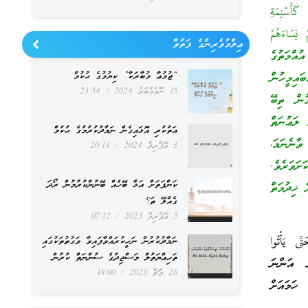
َأَسْنِمَةِ
 نِسَاءَهُمْ
ޢިލްމުވެރިންގެ ފަތުވާ
ްކަލޭގެފާނުގެ އުއްމަތުގެ
އިމީހުން
“ޖުމުޢާ މުބާރަކާ” ކިޔުމުގެ ޙުކުމް
15 ނޮވެމްބަރު 2024
23:54
ުން ތިބޭ
 ލަޢުނަތް
އަތުކުރި އޮޅައިގެން ނަމާދުކުރުމުގެ ޙުކުމް
ވާނެނަމަ،
3 އޭޕްރިލް 2024
20:14
ަވަރެވެ.
ކަންފަތަށް އަޅާ ބޭހެއް ބޭނުންކުރުމުން ރޯދަ
 ޚިދުމަތް
ގެއްލޭ ތަ؟
5 އޭޕްރިލް 2023
07:12
ى يَأْتُوا
ނަމާދުކުރުން ނަހީކުރައްވާފައިވާ ވަގުތުތަކުގައި
ތަޙިއްޔަތުލް މަސްޖިދުގެ ސުންނަތް ކުރުން
ޗަށް ސަވާރުވެގެން އަންނަ
28 މާޗް 2023
18:00
ހަމައަށް