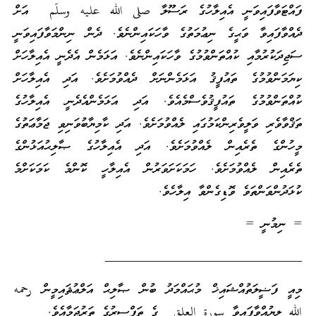
ފައްޓަވާފައިވަނީ އެއިލާހުގެ ރަސޫލާ صلى الله عليه وسلّم އަށް
ދެއްވާފައިވާ ވަޙީގެ ނިޢުމަތުގެ ވާހަކައިންނެވެ. ދެން ނިންމަވާފައިވަނީ
ސަޖިދަކުރުމާއި ކުއްތަންވުމުގެ ވާހަކައިންނެވެ. އަޅަމެން އެދެނީ އެއިލާހަށް
ކިޔަމަންވުމުގެ ތައުފީޤު އަޅަމެންނަށް ދެއްވުމަށެވެ. އަދި އެއިލާހަށް
ކުއްތަންވުމުގެ ތައުފީޤުވެސްމެއެވެ. އަދި އަޅަމެންއެދެނީ އެއިލާހުގެ
ތަޤްވާވެރި ވަލީވެރިންކަމުގައި ލެއްވުމަށެވެ. އަދި ކާމިޔާބުވަނިވި ޖަމާޢަތުގެ
މީހުންގެ ތެރެއިން ލެއްވުމަށެވެ. އަދި އެއިލާހުގެ ޞާލިޙުއަޅުންގެ
ތެރެއިން ލެއްވުމަށެވެ. ހަމަކަށަވަރުން އެއިލާހީ ކޮންމެ ކަމަކަށްމެ
ކުޅަދުންވަންތަވެ ވޮޑިގެންވާ އިލާހެވެ.
= ނިމުނީ =
_______________________________
މިއީ ފަޟީލަތުއްޝައިޚް މުޙައްމަދު ބުން ޞާލިޙް އަލްޢުޘައިމީން رحمه
الله ލިޔުއްވާފައިވާ سورة العلق ގެ ތަފްސީރުގެ ތަރުޖަމާއެވެ.