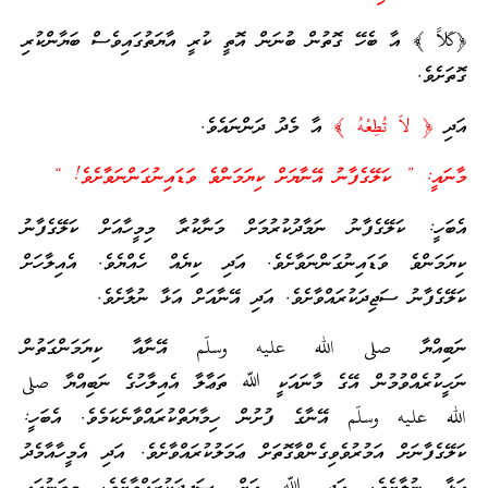
﴿كَلاَّ ﴾ އާ ބެހޭ ގޮތުން ބުނަން އޮތީ ކުރީ އާޔަތުގައިވެސް ބަޔާންކުރި
ގޮތަށެވެ.
އަދި
﴿ لاَ تُطِعْهُ ﴾
އާ މެދު ދަންނައެވެ.
މާނައީ: ” ކަލޭގެފާނު އޭނާޔަށް ކިޔަމަންވެ ވަޑައިނުގަންނަވާށެވެ! “
އެބަހީ: ކަލޭގެފާނު ނަމާދުކުރުމަށް މަނާކުރާ މިމީހާއަށް ކަލޭގެފާނު
ކިޔަމަންވެ ވަޑައިނުގަންނަވާށެވެ. އަދި ކިޔެއް ހެއްޔެވެ. އެއިލާހަށް
ކަލޭގެފާނު ސަޖިދަކުރައްވާށެވެ. އަދި އޭނާއަށް އަޅާ ނުލާށެވެ.
ނަބިއްޔާ صلى الله عليه وسلّم އޭނާއާ ކިޔަމަންގަތުން
ނަހީކުރެއްވުމުން އޭގެ މާނައަކީ ﷲ ތަޢާލާ އެއިލާހުގެ ނަބިއްޔާ صلى
الله عليه وسلّم އޭނާގެ ފުށުން ހިމާޔަތްކުރައްވާނެކަމެވެ. އެބަހީ:
ކަލޭގެފާނަށް އަމުރުވެވިގެންވާގޮތަށް ޢަމަލުކުރައްވާށެވެ. އަދި އެމީހާއާމެދު