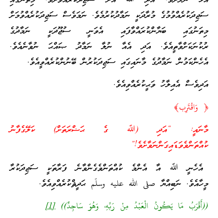
އަޅާ ނުލާށެވެ. އަދި ﷲ އަށް ސަޖިދަކުރައްވާށެވެ. މިތަނުގައި
ސަޖިދަކުރެއްވުމުގެ މުރާދަކީ ނަމާދުކުރުމެވެ. ނަމަވެސް ސަޖިދަކުރެއްވުމަށް
މިތަނުގައި ބަޔާންކުރައްވާފައި އެވަނީ ސުޖޫދަކީ ނަމާދުގެ
ރުކުނަކަށްވާތީއެވެ. އަދި އެއާ ނުލާ ނަމާދު ޞައްޙަ ނުވާނެއެވެ.
އެހެންކަމުން ނަމާދުގެ މާނައިގައި ސަޖިދަކުރުން ބޭނުންކުރެއްވީއެވެ.
އަދިވެސް އެއިލާހު ވަޙީކުރެއްވިއެވެ.
﴿ وَاقْتَرِب﴾
މާނައީ: “އަދި (ﷲ ގެ ޙަޟްރަތަށް) ކަލޭގެފާނު
ކުއްތަންވެވަޑައިގަންނަވާށެވެ!”
އެހެނީ ﷲ އާ އެންމެ ކުއްތަންވެގެންވާނެ ފަރާތަކީ ސަޖިދަކުރާ
މީހާއެވެ. ނަބިއްޔާ صلى الله عليه وسلّم ޙަދީޘްކުރެއްވިއެވެ.
((أَقْرَبُ مَا يَكُونُ الْعَبْدُ مِنْ رَبِّهِ، وَهُوَ سَاجِدٌ))
[1]