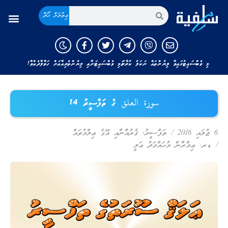
އިތުރަށް ހޯދާ
މި ވެބްސައިޓުގައިވާ ލިޔުންތައް ނަކަލު ކުރާނަމަ މި ވެބްސައިޓަށާއި ލިޔުންތެރިއާއަށް ހަވާލާދެއްވާ!
سورة العلق ގެ ތަފްސީރު 14
6 ޖުލައި 2016
/
ތަފްސީރު
,
ޤުރުއާނާއި އޭގެ ޢިލްމުތައް
/
ޑރ. ޢިމްރާން މުޙައްމަދު ޢަލީ