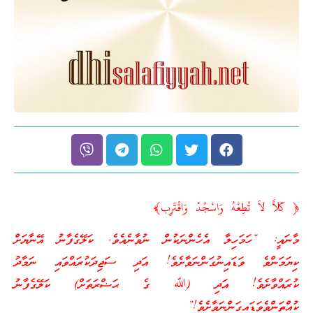
﴿ كَلاَّ لاَ تُطِعْهُ وَاسْجُدْ وَاقْتَرِب﴾
މާނައީ: “ހަމަހިލާ އެހެންނަކުން ނުވާނެއެވެ. ކަލޭގެފާނު އޭނާޔަށް
ކިޔަމަންވެ ވަޑައިނުގަންނަވާށެވެ! އަދި ސަޖިދަކުރައްވައި ނަމާދު
ކުރައްވާށެވެ! އަދި (ﷲ ގެ ޙަޟްރަތަށް) ކަލޭގެފާނު
ކުއްތަންވެވަޑައިގަންނަވާށެވެ!”