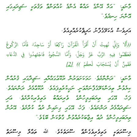
މާނައީ: “އަޅާ އޭނާގެ ރައްބާ އެންމެ ކުއްތަންވާ ވަޤުތަކީ ސަޖިދައިގައި
އޮންނަ ހިނދެވެ.”
އަދިވެސް އެކަލޭގެފާނު ޙަދީޘްކުރެއްވިއެވެ.
((أَلَا وَإِنِّي نُهِيتُ أَنْ أَقْرَأَ الْقُرْآنَ رَاكِعًا أَوْ سَاجِدًا، فَأَمَّا الرُّكُوعُ
فَعَظِّمُوا فِيهِ الرَّبَّ عَزَّ وَجَلَّ، وَأَمَّا السُّجُودُ فَاجْتَهِدُوا فِي الدُّعَاءِ،
فَقَمِنٌ أَنْ يُسْتَجَابَ لَكُمْ ))
[2]
މާނައީ: “ދަންނާށެވެ. ހަމަކަށަވަރުން ރުކޫޢުގައްޔާއި ސަޖިދާގައި ޤުރުއާން
ކިޔެވުން ތިމަންކަލޭގެފާނަށްވަނީ ނަހީކުރެވިފައެވެ. ރުކޫޢާމެދު ދަންނައެވެ.
ފަހެ، އޭގައި ތިޔަބައިމީހުންގެ ވެރިރައްބު މަތިވެރިކުރާށެވެ. އަދި
ސަޖިދައާމެދު ދަންނައެވެ. ފަހެ، އޭގައި ގިނައިން ދުޢާ ކުރާށެވެ. އޭރުން
ތިޔަބައިމީހުންގެ ދުޢާ އިޖާބަކުރެއްވުން ގާތްކަން ބޮޑެވެ.”
މިސޫރަތަކީ މަތިވެރިވެގެންވާ ސޫރަތެކެވެ. ﷲ ތަޢާލާ މިސޫރަތް