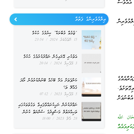
އެއްވެސް
ޢިލްމުވެރިންގެ ފަތުވާ
ްމުވެރިން
“ޖުމުޢާ މުބާރަކާ” ކިޔުމުގެ ޙުކުމް
15 ނޮވެމްބަރު 2024
23:54
އަތުކުރި އޮޅައިގެން ނަމާދުކުރުމުގެ ޙުކުމް
3 އޭޕްރިލް 2024
20:14
ްރާއެއްގެ
ކަންފަތަށް އަޅާ ބޭހެއް ބޭނުންކުރުމުން ރޯދަ
ގޮތަށެވެ.
ގެއްލޭ ތަ؟
5 އޭޕްރިލް 2023
07:12
ބުނުމަށް
ނަމާދުކުރުން ނަހީކުރައްވާފައިވާ ވަގުތުތަކުގައި
ތަޙިއްޔަތުލް މަސްޖިދުގެ ސުންނަތް ކުރުން
ْحَان اللَّه
28 މާޗް 2023
18:00
ަލިމައެއް