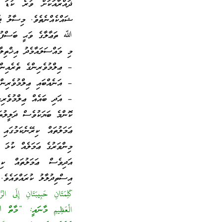
ޛައްރާއަކަށް ވުރެ ކުޑަ 
ޝައްކެއްނެތެވެ. މިސާލު ޖެހ
ﷲ ތަޢާލާގެ ވަޙީ ބަސްފުޅު م
މި މައްސަލައާމެދު އިޚްތިލާފ
– ޢިލްމުވެރިންގެ ތެރެއިން 
– އަނެއްބައި ޢިލްމުވެރިން 
– އަދި ބައެއް ޢިލްމުވެރިން
ކޮންމެ ބަޔަކުވެސް ދަލީލުތަ
ޢަމަލުތައް ކިރޭނެކަމުގައި 
މިންވަރުގެ ޢަމަލެއް ކުޅަ މ
އަދިވެސް ޢަމަލުތައް ކިރ
އިސްތިދުލާލު ކުރައްވައެވެ
كَلِمَتَانِ حَبِيبَتَانِ إِلَى الر
الْعَظِيمِ މާނައީ: “މާތް 