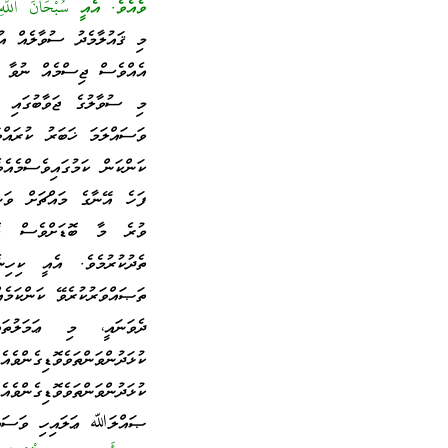
ވެއެވެ. އެއީ سُبْحَانَ اللَّهِ 
މި ޤައުލާމެދު ސުވާލެއް އު
އެއްވެސް ޖިސްމެއް ނުވާ އެ
މި ސުވާލުގެ ޖަވާބުގައި 
ވަސައްލަމަ ޚަބަރު ކުރައްވ
ކަންކަން ކަމުގައިވެސްމެއެ
ފަހެ އޭނާގެ މައްޗަށް ވަނ
ވުރެ މާ ބޮޑަށްވެސް ބޮޑު
ތެދުކުރުމެވެ. އެއީ ކިހި
ތަޞައްވަރުކުރެވޭ ކަންކަމެއ
ދެވަނައީ، މި ޢަމަލުތަ
ކުޅަދުންވަންތަވެވޮޑިގެ
ކުޅަދުންވަންތަވެވޮޑިގެން
ޞައްލަﷲ ޢަލައިހި ވަސައްލަ