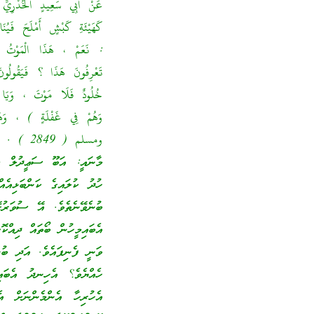
عَنْ أَبِي سَعِيدٍ الْخُدْرِيِّ 
كَهَيْئَةِ كَبْشٍ أَمْلَحَ فَيُنَ
: نَعَمْ ، هَذَا الْمَوْتُ ، وَ
تَعْرِفُونَ هَذَا ؟ فَيَقُولُون
خُلُودٌ فَلَا مَوْتَ ، وَيَا أَه
ومسلم ( 2849 ) .
މާނައީ: އަބޫ ސަޢީދުލް ޚު
ހުދު ކުލައިގެ ކަންބަޅިއެއ
ބުނެވޭނެތެވެ. އޭ ސުވަރުގ
އެބައިމީހުން ބޯތައް ދިއްކ
ވަނީ ފެނިފައެވެ. އަދި ބުނ
ހެއްޔެވެ؟ އެހިނދު އެބައި
އެހުރިހާ އެންމެންނަށް އ