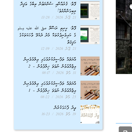
ފޮތް: ޤުރުއާނާއި ސުންނަތުން ތިބާގެ ޢަޤީދާ
ލިބިގަންނާށެވެ!
21 ޖޫން 2026
13:28
ފޮތް: ކީރިތި ރަސޫލާ صلى الله عليه وسلم
ގެ ކައިވެނިފުޅުތަކާ މެދު ދެކެވޭ ވާހަކަތަކުގެ
ޙަޤީޤަތް
21 ޖޫން 2026
12:39
އާޔަތެއް ތަފްސީރުކުރުމުގައި ޢިލްމުވެރިން
އިޖްމާޢުވުން ނުވަތަ ޚިލާފުވުން – 2
31 މާޗް 2026
08:17
އާޔަތެއް ތަފްސީރުކުރުމުގައި ޢިލްމުވެރިން
އިޖްމާޢުވުން ނުވަތަ ޚިލާފުވުން – 1
25 މާޗް 2026
08:22
ޢީދު ފާހަގަކުރުން
19 މާޗް 2026
16:23