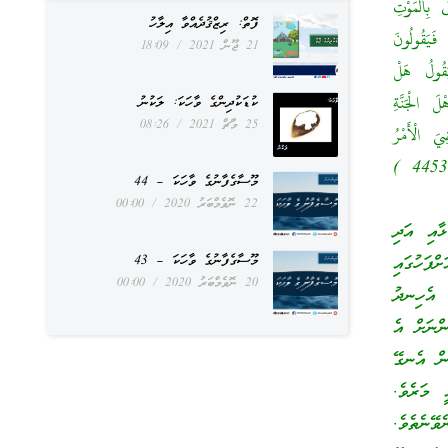
بِالْمَوْتِ
ފޮތް: ރިޒްޤުދެއްވާ އިލާހު
فَيَقُولُونَ
21 ޖޫން 2021
18:09
َقُولُ هَلْ
 الْجَنَّةِ
ކުޑަކުދިންގެ ވާހަކަ: ލަކުނު
25 މާޗް 2021
08:26
َ الْأَمْرُ
وَهُمْ فِي غَفْلَةٍ ) ، وَهَؤُلَاءِ فِي غَفْلَةٍ أَهْلُ الدُّنْيَا ( وَهُمْ لَا يُؤْمِنُونَ ) .رواه البخاري ( 4453 )
މޫސާގެފާނުގެ ވާހަކަ – 44
22 ނޮވެމްބަރު 2020
00:00
ާއި އަދި
ްފަހުގައި
މޫސާގެފާނުގެ ވާހަކަ – 43
20 ނޮވެމްބަރު 2020
00:00
 އެހިނދު
ންނަށް އެ
ަން އެނގޭ
 މަރެވެ.
ޭނެތެވެ.