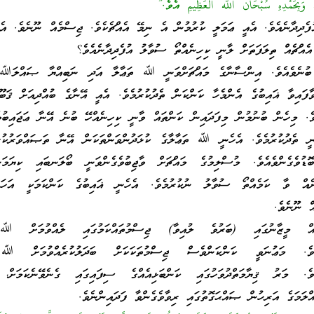
وَبِحَمْدِهِ سُبْحَان اللَّه الْعَظِيمِ އެވެ.”
ފެދިދާނެއެވެ. އެއީ ޢަމަލީ ކުރުމުން އެ ނިމޭ އެއްޗެކެވެ. ޖިސްމެއް ނޫނެވެ. އެހ
އްޗެއް ތިލަފަތަށް ލާނީ ކިހިނެއްތޯ ސުވާލު އުފެދިދާނެއެވެ؟
ބުނެވެއެވެ. އިންސާނާގެ މައްޗަށްވަނީ ﷲ ތަޢާލާ އަދި ނަބިއްޔާ ޞައްލަﷲ 
ާފައިވާ ޣައިބުގެ އެންމެހާ ކަންކަން ތެދުކުރުމެވެ. އެއީ އޭނާގެ ބުއްދިއަށް ޤަބޫލ
ވެ. މިހެން ބުނުމުން މިފަދައިން ކަންތައް ވާނީ ކިހިނެއްހޭ ބުނެ އޭނާ ޢަޖައިބުވެ
ީ ތެދުކުރުމެވެ. އެހެނީ ﷲ ތަޢާލާގެ ކުޅަދުންވަންތަކަން އޭނާ ތަޞައްވަރުކުރ
ވެގެންވެއެވެ. މުސްލިމުގެ މައްޗަށް ވާޖިބުވެގެންވަނީ ބޯލަނބައި ކިޔަމަންގ
ނެއް ވާ ކަމެއްތޯ ސުވާލު ނުކުރުމެވެ. އެހެނީ ޣައިބުގެ ކަންކަމަކީ އަހަރެ
ް ނޫނެވެ.
އް މީޒާނުގައި (ބަރުވެ ލުއިވާ) ޖިސްމުތައްކަމުގައި ލެއްވުމަށް ﷲ
ންވެއެވެ. މަޢުނަވީ ކަންކަންވެސް ޖިސްމުތަކަކަށް ބަދަލުކުރެއްވުމަށް 
ވެއެވެ. މަރު ޤިޔާމަތްދުވަހުގައި ކަންބަޅިއެއްގެ ސިފައިގައި ގެނެވޭނެކަމަށް، 
މަގެ އަރިހުން ޞައްޙަގޮތުގައި ރިވާވެގެންވާ ފަދައިންނެވެ.