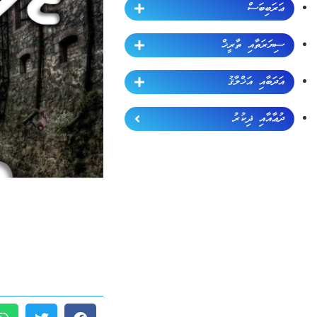
ޢަރަބިބަސް
ސިޔަރަތާއި ތާރީޚް
އަދަބާއި އަޚްލާޤު
ދުޢާއާއި ޛިކުރު