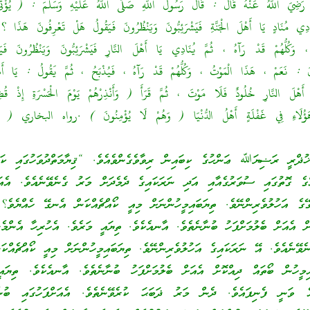
رَضِيَ اللَّهُ عَنْهُ قَالَ : قَالَ رَسُولُ اللَّهِ صَلَّى اللَّهُ عَلَيْهِ وَسَلَّمَ : ( يُؤْتَى 
ادِي مُنَادٍ يَا أَهْلَ الْجَنَّةِ فَيَشْرَئِبُّونَ وَيَنْظُرُونَ فَيَقُولُ هَلْ تَعْرِفُونَ هَذَا ؟ 
كُلُّهُمْ قَدْ رَآهُ ، ثُمَّ يُنَادِي يَا أَهْلَ النَّارِ فَيَشْرَئِبُّونَ وَيَنْظُرُونَ فَي
َ : نَعَمْ ، هَذَا الْمَوْتُ ، وَكُلُّهُمْ قَدْ رَآهُ ، فَيُذْبَحُ ، ثُمَّ يَقُولُ : يَا أَهْلَ
ْلَ النَّارِ خُلُودٌ فَلَا مَوْتَ ، ثُمَّ قَرَأَ ( وَأَنْذِرْهُمْ يَوْمَ الْحَسْرَةِ إِذْ قُضِي
ޛްރީ ރަޟިޔަﷲ ޢަންހުގެ ކިބައިން ރިވާވެގެންވެއެވެ. “ޤިޔާމަތްދުވަހުގައި ކަޅ
ްގެ ގޮތުގައި ސުވަރުގެއާއި އަދި ނަރަކައިގެ ދެމެދަށް މަރު ގެނެވޭނެއެވެ. އެއަށ
ޭގެ އަހުލުވެރިންނޭވެ. ތިޔަބައިމީހުންނަށް މިއީ ކޯއްޗެއްކަން އެނގޭ ހެއްޔެވެ؟
ޮށް އެއަށް ބެލުމަށްފަހު ބުނާނެތެވެ. އާނއެކެވެ. ތިޔައީ މަރެވެ. އެހުރިހާ އެންމެ
ެވޭނެއެވެ. އޭ ނަރަކައިގެ އަހުލުވެރިންނޭވެ. ތިޔަބައިމީހުންނަށް މިއީ ކޯއްޗެއްކ
މީހުން ބޯތައް ދިއްކޮށް އެއަށް ބެލުމަށްފަހު ބުނާނެތެވެ. އާނއެކެވެ. ތިޔައީ
ެ ވަނީ ފެނިފައެވެ. ދެން މަރު ޛަބަޙަ ކުރެވޭނެތެވެ. އެއަށްފަހުގައި ބުނެވ