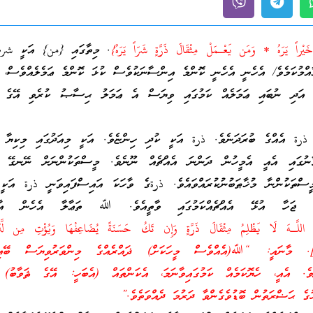
خَيْراً يَرَهُ * وَمَن يَعْـمَلْ مِثْقَالَ ذَرَّةٍ شَرّاً يَرَهُ}
. މިތާގައި {من} އަކީ شرط
އްމުކަމެވެ/ އެހެނީ އެހެނީ ކޮންމެ އިންސާނަކުވެސް ކުޅަ ކޮންމެ ޢަމެލެއްވެސް، 
ް އަދި ނުބައި ޢަމަލެއް ކަމުގައި ވިޔަސް އެ ޢަމަލު ޙިސާޞު ކުރެވި އޭގެ ޙަ
ދަކީ ذرة އެއްގެ ބުރަދަނެވެ. ذرة އަކީ ކުދި ހިންޏެވެ. އަކީ މިއަދުގައި މިކިޔާ އ
ުގައި އެއީ އެމީހުން ދަންނަ އެއްޗެއް ނޫނެވެ. މީސްތަކުންނަށް ނޭނގޭ އެ
ްތަކުންނާ މުޚާޠަބުނުކުރައްވައެވެ. ذرةގެ ވާހަކަ އައިސްފައިވަނީ ذرة އަކީ 
ލު ޖަހާ އުޅޭ އެއްޗެއްކަމުގައި ވާތީއެވެ. ﷲ ތަޢާލާ އެހެން އާޔަތ
للَّـهَ لَا يَظْلِمُ مِثْقَالَ ذَرَّةٍ وَإِن تَكُ حَسَنَةً يُضَاعِفْهَا وَيُؤْتِ مِن لَّدُن
َظِيمًا [النساء: 40]. މާނައީ: “ﷲ(އެއްވެސް މީހަކަށް) ޛައްރެއްގެ މިންވަރުވިޔަސް ބޭއ
ެވެ. އެއީ، ހެޔޮކަމެއް ކަމުގައިވާނަމަ، އެކަންތައް (އެބަހީ: އޭގެ ޘަވާބު) 
ހުގެ ޙަޟްރަތުން ބޮޑުވެގެންވާ ދަރުމަ ދެއްވަތެވެ.”