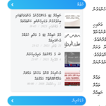
ޚުޠުބާ
ެންކަމުން
ނަބިއްޔާ ﷺ އެކަލޭގެފާނުގެ އުންމަތަށްޓަކައި
ބިރުފުޅުގެން ވަޑައިގެންނެވި ކަންތައްތައް
ޢަލައިހި
5 ފެބްރުއަރީ 2023
18:45
ުނުކުރެވޭ
މާތް ނަބިއްޔާ ﷺ ގެ ވަދާޢީ ޚުތުބާގެ
ދާނެއެވެ.
އުސްއަލިތައް
21 ޖުލައި 2021
23:12
ާ ވަރަށް
ަތުމެވެ.
ﷲ ގެ ގެކޮޅުތައް މަތިވެރިކުރުން
4 އޭޕްރިލް 2021
23:07
މެންނަށް
މުސްލިކަމު އޭނާގެ އަޚުންގެ މައްޗަށް
 ތަޢާލާ
އަދާކޮށްދޭންޖެހޭ ޙައްޤުތައް
22 ޑިސެމްބަރު 2018
00:00
ﷲ ތަޢާލާ
ނަބިއްޔާ
ކުޑަކުދިން