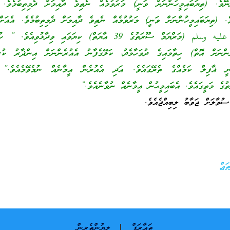
ްނޭވެ. (ތިޔަބައިމީހުންނަށް ވަނީ) މަރުވުމެއް ނެތިވެ ދާއިމަށް ދެމިތިބުމެވެ.
ވެ. (ތިޔަބައިމީހުންނަށް ވަނީ) މަރުވުމެއް ނެތިވެ ދާއިމަށް ދެމިތިބުމެވެ. އެއަށް
ރަސޫލު ﷲ صلى الله عليه وسلم (މަރްޔަމް ސޫރަތުގެ 39 އާޔަތް) ކިޔަވައި ވިދާޅުވިއެ
ންނަށް އޮތް) ހިތާމައިގެ ދުވަހާމެދު، ކަލޭގެފާނު އެއުރެންނަށް އިންޛާރު ކުރަ
ވަނީ ޣާފިލް ކަމެއްގެ ތެރޭގައެވެ. އަދި އެއުރެން އީމާނެއް ނުމެވޭމެއެވެ.” 
ތުގެ މަތީގައެވެ. އެބައިމީޙުން އީމާނެއް ނުވާނެއެވެ.”
ުވާލަށް ޖަވާބު ލިބިއްޖެއެވެ.
ައް
ތަޢާރަފް
ލިޔުންތެރިން