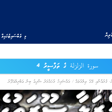
ުދިން
މި ވެބްސައިޓުގައިވާ 
سورة الزلزلة ގެ ތަފްސީރު 4
ު
,
ޤުރުއާނާއި އޭގެ ޢިލްމުތައް
/
އައްޝައިޚު މުޙައްމަދު ޝާފިޢު ބިން ޢަބްދިލްޣަފޫރު