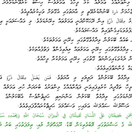
މިންވަރެއްގެ ޢަމަލެއް ކުޅަ މީހާގެ ޢަމަލުވެސް ޙިސާބު ކުރެވޭނެކަމާމެދު 
ުމަށް ذرة ބޭނުންކުރެވޭތީ މި އާޔަތުގައި އެގޮތަށް ވަޙީކުރެއްވީއެވެ.
ِثْقَالَ ذَرَّةٍ އިން ދޭހަކޮށްދެނީ ޢަމަލުތައް ކިރޭނެކަމެވެ. މި މައްސަލައަކީ ޢިލ
ުވެވަޑައިގެންފައިވާ މައްސަލައެކެވެ.
ބައެއް ބޭކަލުން ވިދާޅުވާގޮތުގައި ކިރޭނީ ޢަމަލުތަކެވެ.
ވިދާޅުވާގޮތުގައި ކިރޭނީ ޢަމަލުތައް ލިޔެވިގެންވާ ފަތްފުއްތަކެވެ.
 ދެކެވަޑައިގަންނަވާ ގޮތުގައި ކިރޭނީ ޢަމަލުކުރާ މީހާއެވެ.
އް ގެންނަވާފައިވެއެވެ.
ވިދާޅުވާ ބޭކަލުންގެ ދަލީލަކީ މި އާޔަތެވެ. فَمَن يَعْمَلْ مِثْقَالَ ذَرَّةٍ ޛައ
ީހާ، ތަޤްދީރު ކުރެވިފައިވަނީ ޛައްރާއެއްގެ މިންވަރުގެ ބުރަދަން ހުރި ޢަމަލެއް މި
ޭނެކަމުގައި ވިދާޅުވާ ބޭކަލުން އަންނަނިވި ޙަދީޘުންވެސް އެބޭކަލުންގެ އެ
. ރަސޫލުﷲ ޞައްލަﷲ ޢަލައިހި ވަސައްލަމަ ޙަދީޘްކުރައްވާފައިވެއެވެ.
َّحْمَنِ خَفِيفَتَانِ عَلَى اللِّسَانِ ثَقِيلَتَانِ فِي الْمِيزَانِ سُبْحَانَ اللَّهِ وَبِحَمْدِهِ سُب
ﷲ ގެ ޙަޟްރަތުގައި ލޮބުވެތިކަން ބޮޑު، ދޫމައްޗަށް ލުއި، ތިލަފަތުގައި ބަރު ދެކ