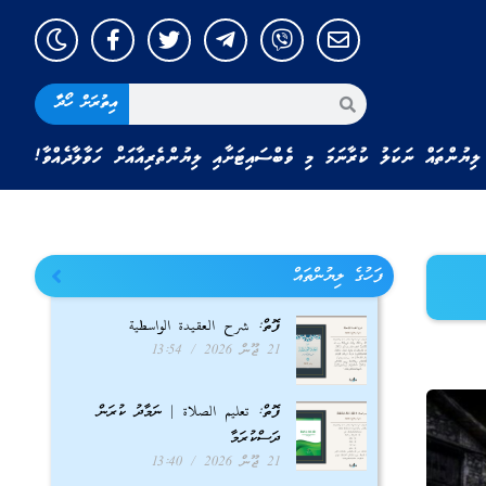
އިތުރަށް ހޯދާ
ލިޔުންތައް ނަކަލު ކުރާނަމަ މި ވެބްސައިޓަށާއި ލިޔުންތެރިއާއަށް ހަވާލާދެއްވާ!
ފަހުގެ ލިޔުންތައް
ފޮތް: شرح العقيدة الواسطية
21 ޖޫން 2026
13:54
ފޮތް: تعليم الصلاة | ނަމާދު ކުރަން
ދަސްކުރަމާ
21 ޖޫން 2026
13:40