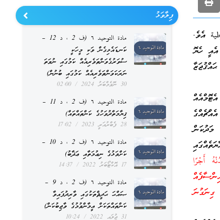
ފިލާވަޅު
ية އެވެ.
مادة التوحيد ٦ (ف 2 ، د 12 –
އެއީ ހެޔޮ
ކަނޑައެޅިގެން ވަކި މީހަކީ
ސުވަރުގެވަންތަވެރިއެއް ކަމުގައި ނުވަތަ
އްޤުޖަޒާ
ނަރަކަވަންތަވެރިއެއް ކަމުގައި ބުނުން)
30 ނޮވެމްބަރު 2024
02:00
ެޓޮމްއެއް
مادة التوحيد ٦ (ف 2 ، د 11 –
އްޗެއްގެ
ޤިޔާމަތްދުވަހުގެ ކަންތައްތައް)
28 ފެބްރުއަރީ 2023
17:02
މަދުކަން
مادة التوحيد ٦ (ف 2 ، د 10 –
ެއްގައި
ކަށްވަޅުގެ ނިޢުމަތާއި ޢަޛާބު)
ْهُ أَجْرًا
17 އޮކްޓޯބަރު 2022
14:37
ިންސާފެއް
مادة التوحيد ٦ (ف 2 ، د 9 –
ގިނަގުނަ
ޞައްޙަ ޙަދީޘްތަކުގައި ވާރިދުފައިވާ
ކަންތައްތަކަށް އީމާންވުމުގެ ވާޖިބުކަން)
31 ޖުލައި 2022
10:24