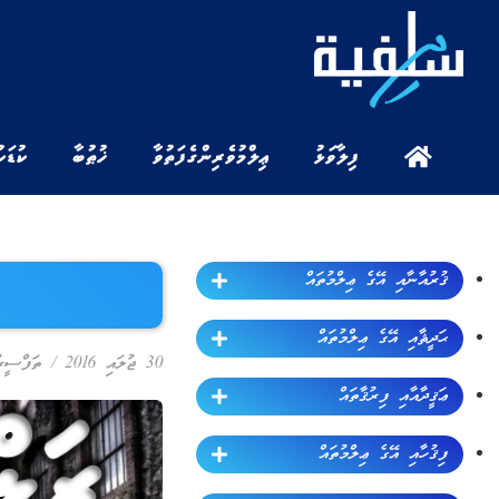
ފިލާވަޅު
ޢިލްމުވެރިންގެ ފަތުވާ
ޚުޠުބާ
ކުޑަކ
ޤުރުއާނާއި އޭގެ ޢިލްމުތައް
ޙަދީޘާއި އޭގެ ޢިލްމުތައް
30 ޖުލައި 2016
/
ތަފްސީރ
ޢަޤީދާއާއި ފިރުޤާތައް
ފިޤުހާއި އޭގެ ޢިލްމުތައް