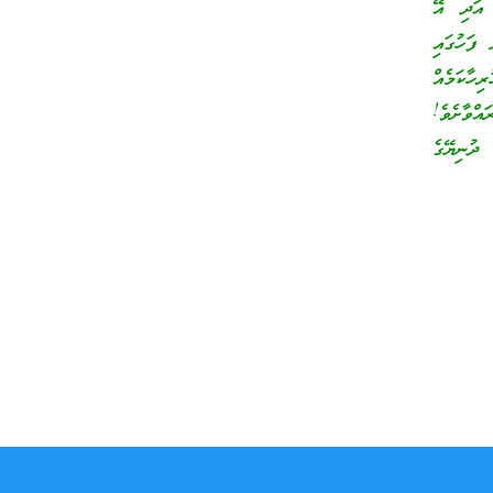
 އަދި އޭ
 ފަހުގައި
ވެ. ” ހުރިހާކަމެއް
އްވާށެވެ!
ދުނިޔޭގެ