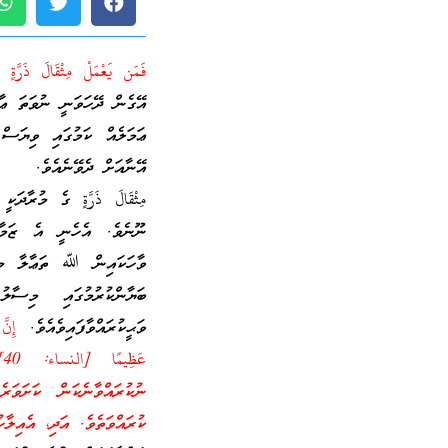
فَمَن يَعْمَلْ مِثْقَالَ ذَرَّةٍ 
އޭގެން ދޭހަވަނީ ނުވަތަ ޢާ
ޢަމަލެއް ކަމުގައި ވިޔަސ
އޭނާއަށް ދެވޭނެއެވެ.
مِثْقَالَ ذَرَّةٍ ގެ މުރާ
ނޫނެވެ. އެހެނީ އެ ޒަމާނ
ވާހަކައިން ﷲ ތަޢާލާ މީސ
ބަޔާންކުރުމުގައި މިސާ
ވަޙީކުރައްވާފައިވެއެވެ.
إِنَّ ا
ع
ނުކުރައްވާނެކަން ކަށަވަރ
ކުރައްވަތެވެ. އަދި، އެއިލާ