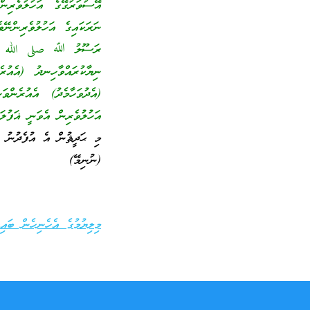
އޭސުވަރުގޭގެ އަހުލުވެރިނ
ނަރަކައިގެ އަހުލުވެރިންނޭ
ނިޔާކުރައްވާހިނދު (އެއުރެ
(އެދުވަހާމެދު) އެއުރެން
އަހުލުވެރިން އެވަނީ ޣަފުލަ
މި ޙަދީޘުން އެ އުފެދުނު ސ
(ނުނިމޭ)
މިލިޔުމުގެ އެހެނިހެން ބައިތ